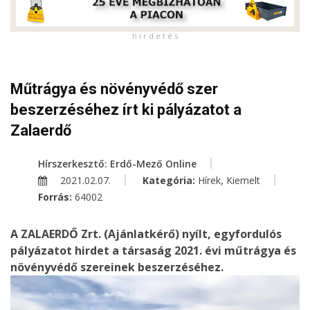
h i r d e t é s
Műtrágya és növényvédő szer
beszerzéséhez írt ki pályázatot a
Zalaerdő
Hírszerkesztő: Erdő-Mező Online
,
2021.02.07.
Kategória:
Hírek
Kiemelt
Forrás:
64002
A ZALAERDŐ Zrt. (Ajánlatkérő) nyílt, egyfordulós
pályázatot hirdet a társaság 2021. évi műtrágya és
növényvédő szereinek beszerzéséhez.