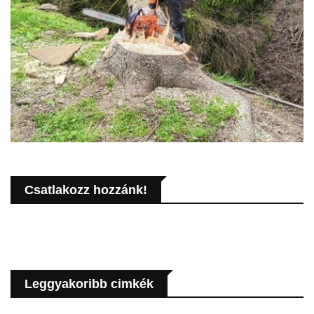
Csatlakozz hozzánk!
Leggyakoribb cimkék