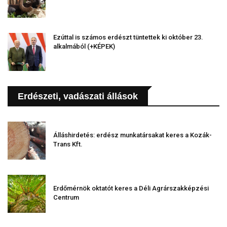
Ezúttal is számos erdészt tüntettek ki október 23.
alkalmából (+KÉPEK)
Erdészeti, vadászati állások
Álláshirdetés: erdész munkatársakat keres a Kozák-
Trans Kft.
Erdőmérnök oktatót keres a Déli Agrárszakképzési
Centrum