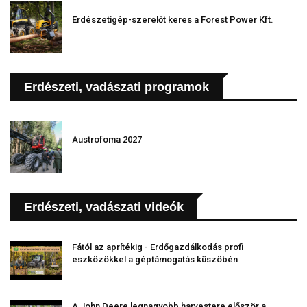
Erdészetigép-szerelőt keres a Forest Power Kft.
Erdészeti, vadászati programok
Austrofoma 2027
Erdészeti, vadászati videók
Fától az aprítékig - Erdőgazdálkodás profi
eszközökkel a géptámogatás küszöbén
A John Deere legnagyobb harvestere először a