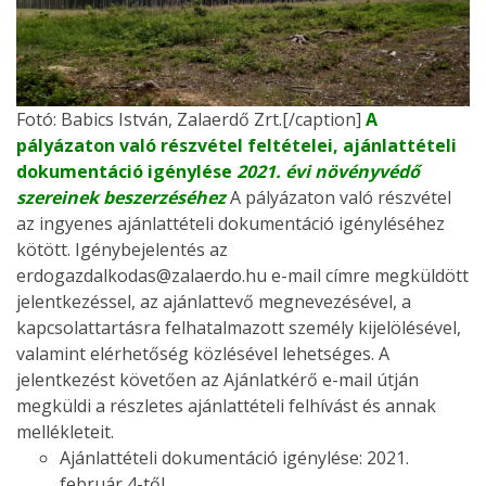
Fotó: Babics István, Zalaerdő Zrt.[/caption]
A
pályázaton való részvétel feltételei, ajánlattételi
dokumentáció igénylése
2021. évi növényvédő
szereinek beszerzéséhez
A pályázaton való részvétel
az ingyenes ajánlattételi dokumentáció igényléséhez
kötött. Igénybejelentés az
erdogazdalkodas@zalaerdo.hu e-mail címre megküldött
jelentkezéssel, az ajánlattevő megnevezésével, a
kapcsolattartásra felhatalmazott személy kijelölésével,
valamint elérhetőség közlésével lehetséges. A
jelentkezést követően az Ajánlatkérő e-mail útján
megküldi a részletes ajánlattételi felhívást és annak
mellékleteit.
Ajánlattételi dokumentáció igénylése: 2021.
február 4-től