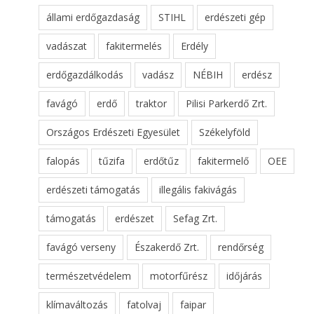
állami erdőgazdaság
STIHL
erdészeti gép
vadászat
fakitermelés
Erdély
erdőgazdálkodás
vadász
NÉBIH
erdész
favágó
erdő
traktor
Pilisi Parkerdő Zrt.
Országos Erdészeti Egyesület
Székelyföld
falopás
tűzifa
erdőtűz
fakitermelő
OEE
erdészeti támogatás
illegális fakivágás
támogatás
erdészet
Sefag Zrt.
favágó verseny
Északerdő Zrt.
rendőrség
természetvédelem
motorfűrész
időjárás
klímaváltozás
fatolvaj
faipar