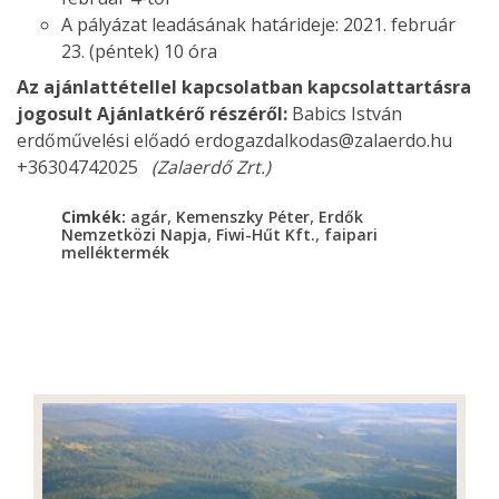
A pályázat leadásának határideje: 2021. február
23. (péntek) 10 óra
Az ajánlattétellel kapcsolatban kapcsolattartásra
jogosult Ajánlatkérő részéről:
Babics István
erdőművelési előadó erdogazdalkodas@zalaerdo.hu
+36304742025
(Zalaerdő Zrt.)
,
,
Cimkék:
agár
Kemenszky Péter
Erdők
,
,
Nemzetközi Napja
Fiwi-Hűt Kft.
faipari
melléktermék