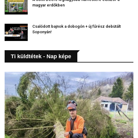
magyar erdőkben
Csalódott bajnok a dobogón + új fűrész debütált
Soponyán!
Ti küldtétek - Nap képe