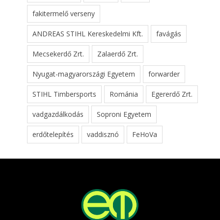
fakitermelő verseny
ANDREAS STIHL Kereskedelmi Kft.
favágás
Mecsekerdő Zrt.
Zalaerdő Zrt.
Nyugat-magyarországi Egyetem
forwarder
STIHL Timbersports
Románia
Egererdő Zrt.
vadgazdálkodás
Soproni Egyetem
erdőtelepítés
vaddisznó
FeHoVa