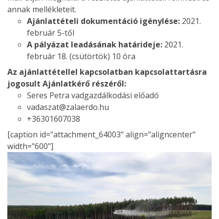
annak mellékleteit.
Ajánlattételi dokumentáció igénylése:
2021.
február 5-től
A pályázat leadásának határideje:
2021.
február 18. (csütörtök) 10 óra
Az ajánlattétellel kapcsolatban kapcsolattartásra
jogosult Ajánlatkérő részéről:
Seres Petra vadgazdálkodási előadó
vadaszat@zalaerdo.hu
+36301607038
[caption id="attachment_64003" align="aligncenter"
width="600"]