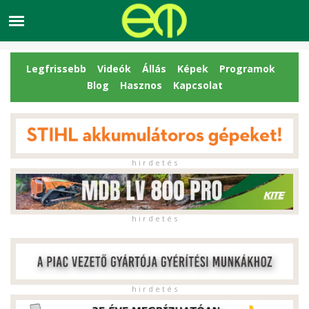
Legfrissebb
Videók
Állás
Képek
Programok
Blog
Hasznos
Kapcsolat
h i r d e t é s
h i r d e t é s
h i r d e t é s