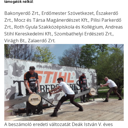
támogatók nélkül:
Bakonyerdő Zrt., Erdőmester Szövetkezet, Északerdő
Zrt., Mocz és Társa Magánerdészet Kft., Pilisi Parkerdő
Zrt., Roth Gyula Szakközépiskola és Kollégium, Andreas
Stihl Kereskedelmi Kft., Szombathelyi Erdészeti Zrt.,
Virágh Bt., Zalaerdő Zrt.
A beszámoló eredeti változatát Deák István V. éves