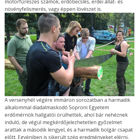
motorfűrészes számok, erdőbecslés, erdei állat- és
növényfelismerés, vagy éppen lövészet is.
A versenyhét végére immáron sorozatban a harmadik
alkalommal diadalmaskodó Soproni Egyetem
erdőmérnök hallgatói örülhettek, ahol bár nehéznek
induló, de végül megkérdőjelezhetetlen győzelmet
arattak a második lengyel, és a harmadik bolgár csapat
előtt. Egyéniben is sikerült szép eredményeket elérni,