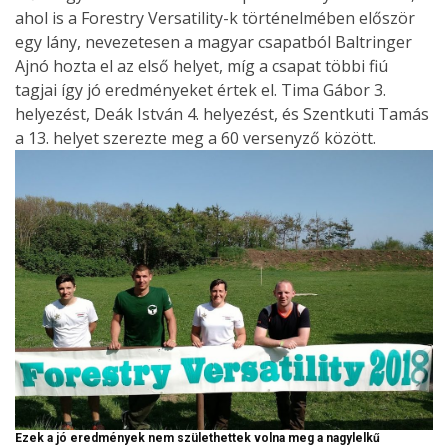
ahol is a Forestry Versatility-k történelmében először
egy lány, nevezetesen a magyar csapatból Baltringer
Ajnó hozta el az első helyet, míg a csapat többi fiú
tagjai így jó eredményeket értek el. Tima Gábor 3.
helyezést, Deák István 4. helyezést, és Szentkuti Tamás
a 13. helyet szerezte meg a 60 versenyző között.
Ezek a jó eredmények nem születhettek volna meg a nagylelkű