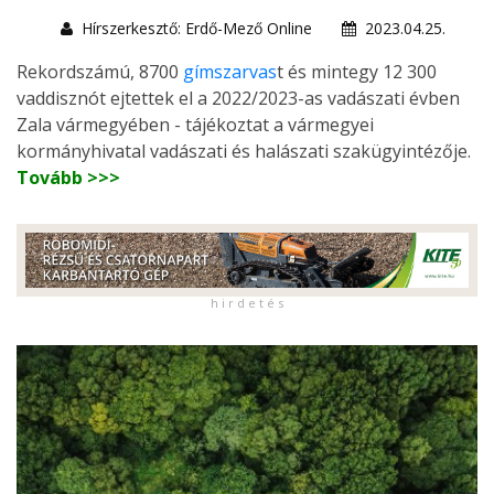
Hírszerkesztő: Erdő-Mező Online
2023.04.25.
Rekordszámú, 8700
gímszarvas
t és mintegy 12 300
vaddisznót ejtettek el a 2022/2023-as vadászati évben
Zala vármegyében - tájékoztat a vármegyei
kormányhivatal vadászati és halászati szakügyintézője.
Tovább >>>
h i r d e t é s