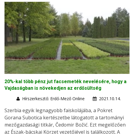
20%-kal több pénz jut facsemeték nevelésére, hogy a
Vajdaságban is növekedjen az erdősültség
Hírszerkesztő: Erdő-Mező Online
2021.10.14.
Szerbia egyik legnagyobb faiskolájába, a Pokret
Gorana Subotica kertészetbe látogatott a tartományi
mezőgazdasági titkár, Čedomir Božić. Ezt megelőzően
az Észak-bácskai Körzet vezetőjével is találkozott. A