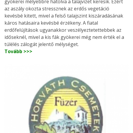
gyökerei mélyebbre hatolva a talajvizet keresik. Ezért
az aszály okozta stressznek az erdős vegetáció
kevésbé kitett, mivel a felső talajszint kiszáradásának
káros hatásaira kevésbé érzékeny. A fiatal
erdőfelújítások ugyanakkor veszélyeztetettebbek az
időseknél, mivel a kis fák gyökerei még nem érték el a
túlélés zálogát jelentő mélységet.
Tovább >>>