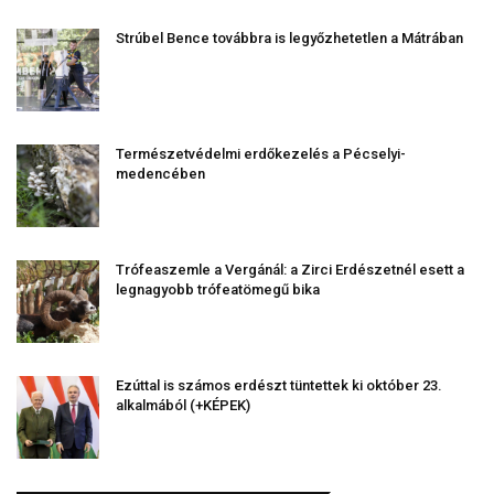
Strúbel Bence továbbra is legyőzhetetlen a Mátrában
Természetvédelmi erdőkezelés a Pécselyi-
medencében
Trófeaszemle a Vergánál: a Zirci Erdészetnél esett a
legnagyobb trófeatömegű bika
Ezúttal is számos erdészt tüntettek ki október 23.
alkalmából (+KÉPEK)