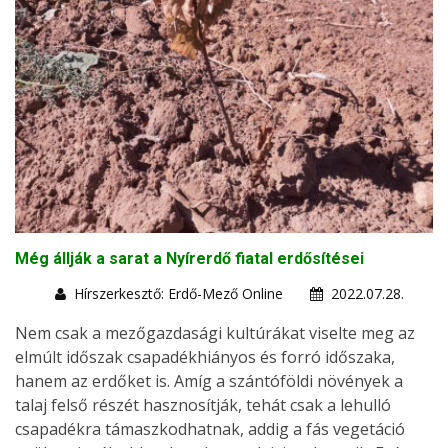
Még állják a sarat a Nyírerdő fiatal erdősítései
Hírszerkesztő: Erdő-Mező Online
2022.07.28.
Nem csak a mezőgazdasági kultúrákat viselte meg az
elmúlt időszak csapadékhiányos és forró időszaka,
hanem az erdőket is. Amíg a szántóföldi növények a
talaj felső részét hasznosítják, tehát csak a lehulló
csapadékra támaszkodhatnak, addig a fás vegetáció