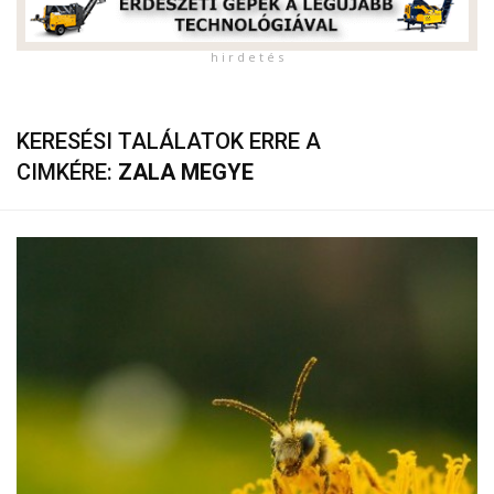
h i r d e t é s
KERESÉSI TALÁLATOK ERRE A
CIMKÉRE:
ZALA MEGYE