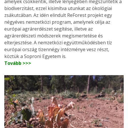
amelyek csökkentik, illetve lényegében megszüntetik a
biodiverzitást, ezzel kisimítva utunkat az ökológiai
zsákutcában. Az idén elindult ReForest projekt egy
négyéves nemzetközi program, amelynek célja az
európai agrárerdészet segítése, illetve az
agrárerdészeti módszerek megismertetése és
elterjesztése. A nemzetközi együttműködésben tíz
európai ország tizennégy intézménye vesz részt,
köztük a Soproni Egyetem is.
Tovább >>>