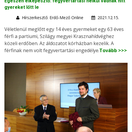
Egészen elképesztő: fegyvertartási nélkül vadnak hitt
gyereket lőtt le
Hírszerkesztő: Erdő-Mező Online
2021.12.15.
Véletlenül meglőtt egy 14 éves gyermeket egy 63 éves
férfi a partiumi, Szilágy megyei Krasznahídvéghez
közeli erdőben. Az áldozatot kórházban kezelik. A
férfinak nem volt fegyvertartási engedélye.
Tovább >>>