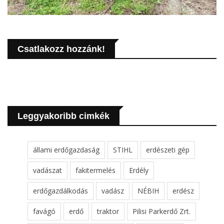
Csatlakozz hozzánk!
Leggyakoribb cimkék
állami erdőgazdaság
STIHL
erdészeti gép
vadászat
fakitermelés
Erdély
erdőgazdálkodás
vadász
NÉBIH
erdész
favágó
erdő
traktor
Pilisi Parkerdő Zrt.