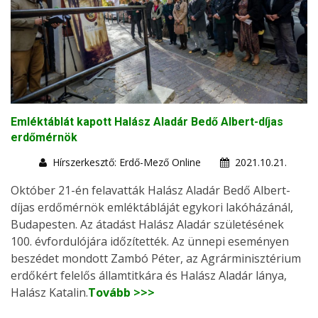
Emléktáblát kapott Halász Aladár Bedő Albert-díjas
erdőmérnök
Hírszerkesztő: Erdő-Mező Online
2021.10.21.
Október 21-én felavatták Halász Aladár Bedő Albert-
díjas erdőmérnök emléktábláját egykori lakóházánál,
Budapesten. Az átadást Halász Aladár születésének
100. évfordulójára időzítették. Az ünnepi eseményen
beszédet mondott Zambó Péter, az Agrárminisztérium
erdőkért felelős államtitkára és Halász Aladár lánya,
Halász Katalin.
Tovább >>>