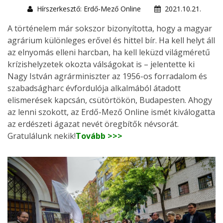
Hírszerkesztő: Erdő-Mező Online
2021.10.21.
A történelem már sokszor bizonyította, hogy a magyar
agrárium különleges erővel és hittel bír. Ha kell helyt áll
az elnyomás elleni harcban, ha kell leküzd világméretű
krízishelyzetek okozta válságokat is – jelentette ki
Nagy István agrárminiszter az 1956-os forradalom és
szabadságharc évfordulója alkalmából átadott
elismerések kapcsán, csütörtökön, Budapesten. Ahogy
az lenni szokott, az Erdő-Mező Online ismét kiválogatta
az erdészeti ágazat nevét öregbítők névsorát.
Gratulálunk nekik!
Tovább >>>