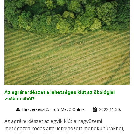
Az agrárerdészet a lehetséges kiút az ökológiai
zsákutcából?
Hírszerkesztő: Erdő-Mező Online
2022.11.30.
Az agrárerdészet az egyik kiút a nagyüzemi
mezőgazdálkodás által létrehozott monokultúrákból,