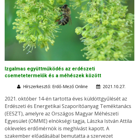
Izgalmas együttműködés az erdészeti
csemetetermelők és a méhészek között
Hírszerkesztő: Erdő-Mező Online
2021.10.27.
2021. október 14-én tartotta éves küldöttgyűlését az
Erdészeti és Energetikai Szaporítóanyag Teméktanács
(EESZT), amelyre az Országos Magyar Méhészeti
Egyesület (OMME) elnökségi tagja, Lászka István Attila
okleveles erdőmérnök is meghívást kapott. A
szakember előadásábal bemutatta a szervezet