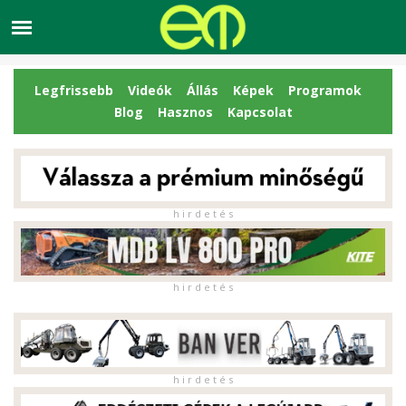
Legfrissebb
Videók
Állás
Képek
Programok
Blog
Hasznos
Kapcsolat
h i r d e t é s
h i r d e t é s
h i r d e t é s