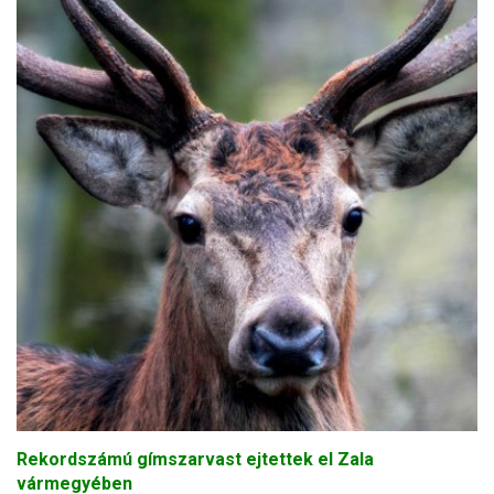
Rekordszámú gímszarvast ejtettek el Zala
vármegyében