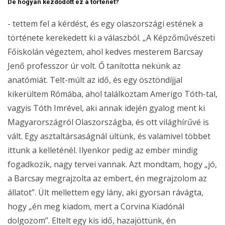
De hogyan kezdődött ez a történet?
- tettem fel a kérdést, és egy olaszországi estének a
története kerekedett ki a válaszból. „A Képzőművészeti
Főiskolán végeztem, ahol kedves mesterem Barcsay
Jenő professzor úr volt. Ő tanította nekünk az
anatómiát. Telt-múlt az idő, és egy ösztöndíjjal
kikerültem Rómába, ahol találkoztam Amerigo Tóth-tal,
vagyis Tóth Imrével, aki annak idején gyalog ment ki
Magyarországról Olaszországba, és ott világhírűvé is
vált. Egy asztaltársaságnál ültünk, és valamivel többet
ittunk a kelleténél. Ilyenkor pedig az ember mindig
fogadkozik, nagy tervei vannak. Azt mondtam, hogy „jó,
a Barcsay megrajzolta az embert, én megrajzolom az
állatot”. Ült mellettem egy lány, aki gyorsan rávágta,
hogy „én meg kiadom, mert a Corvina Kiadónál
dolgozom”. Eltelt egy kis idő, hazajöttünk, én