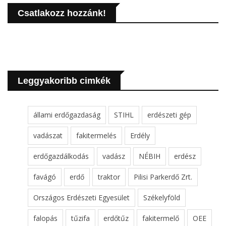
Csatlakozz hozzánk!
Leggyakoribb cimkék
állami erdőgazdaság
STIHL
erdészeti gép
vadászat
fakitermelés
Erdély
erdőgazdálkodás
vadász
NÉBIH
erdész
favágó
erdő
traktor
Pilisi Parkerdő Zrt.
Országos Erdészeti Egyesület
Székelyföld
falopás
tűzifa
erdőtűz
fakitermelő
OEE