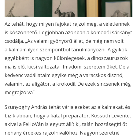
Az tehát, hogy milyen fajokat rajzol meg, a véletlennek
is köszönhető. Legjobban azonban a komodói sárkányt
csodálja. „Az valami gyönyörű állat, de még nem volt
alkalmam ilyen szempontból tanulmányozni. A gyíkok
egyébként is nagyon különlegesek, a dinoszauruszok
ma is élő, kicsi változatai. Imádom, szeretem őket. De a
kedvenc vadállataim egyike még a varacskos disznó,
valamint az aligátor, a krokodil. De ezek sincsenek még
megrajzolva”.
Szunyoghy András tehát várja ezeket az alkalmakat, és
bízik abban, hogy a fiatal preparátor, Kossuth Levente,
akivel a FeHoVán is együtt állít ki, talán hozzásegíti őt
néhány érdekes rajzolnivalóhoz. Nagyon szeretné