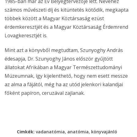
1985-ban már az Év Bélyegtervezője lett. Nevéhez
számos művészeti díj és kitüntetés kötődik, megkapta
többek között a Magyar Köztársaság ezüst
érdemkeresztjét és a Magyar Köztársaság Érdemrend
Lovagkeresztjét is.
Mint azt a könyvből megtudtam, Szunyoghy András
édesapja, Dr. Szunyoghy János először gyűjtött
állatokat Afrikában a Magyar Természettudományi
Múzeumnak, így kijelenthető, hogy nem esett messze
az alma a fájától, még ha az utód jelenkori kalandjai
főként papíron, ceruzával zajlanak.
,
,
Cimkék:
vadanatómia
anatómia
könyvajánló