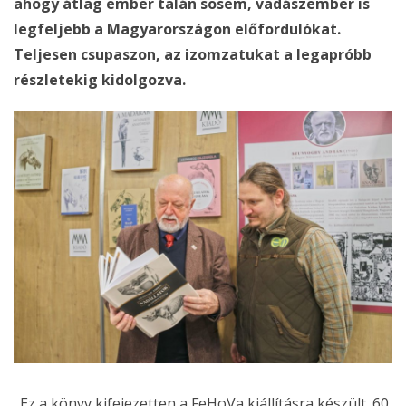
ahogy átlag ember talán sosem, vadászember is
legfeljebb a Magyarországon előfordulókat.
Teljesen csupaszon, az izomzatukat a legapróbb
részletekig kidolgozva.
„Ez a könyv kifejezetten a FeHoVa kiállításra készült. 60