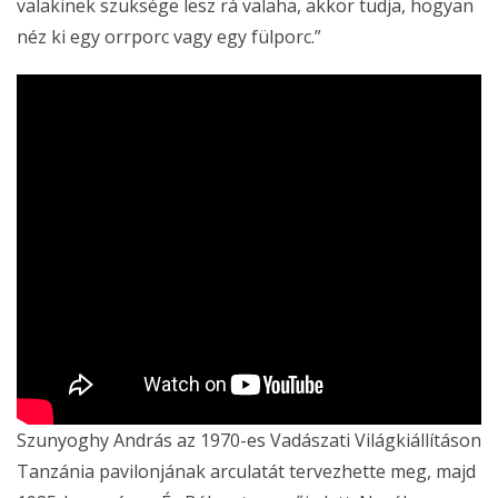
valakinek szüksége lesz rá valaha, akkor tudja, hogyan
néz ki egy orrporc vagy egy fülporc.”
Szunyoghy András az 1970-es Vadászati Világkiállításon
Tanzánia pavilonjának arculatát tervezhette meg, majd