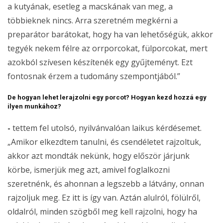
a kutyának, esetleg a macskának van meg, a
többieknek nincs. Arra szeretném megkérni a
preparátor barátokat, hogy ha van lehetőségük, akkor
tegyék nekem félre az orrporcokat, fülporcokat, mert
azokból szívesen készítenék egy gyűjteményt. Ezt
fontosnak érzem a tudomány szempontjából.”
De hogyan lehet lerajzolni egy porcot? Hogyan kezd hozzá egy
ilyen munkához?
-
tettem fel utolsó, nyilvánvalóan laikus kérdésemet.
„Amikor elkezdtem tanulni, és csendéletet rajzoltuk,
akkor azt mondták nekünk, hogy először járjunk
körbe, ismerjük meg azt, amivel foglalkozni
szeretnénk, és ahonnan a legszebb a látvány, onnan
rajzoljuk meg. Ez itt is így van. Aztán alulról, fölülről,
oldalról, minden szögből meg kell rajzolni, hogy ha