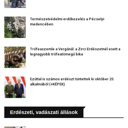
Természetvédelmi erdőkezelés a Pécselyi-
medencében
Trófeaszemle a Vergánál: a Zirci Erdészetnél esett a
legnagyobb trófeatömegű bika
Ezúttal is számos erdészt tüntettek ki október 23.
alkalmából (+KÉPEK)
Erdészeti, vadászati állások