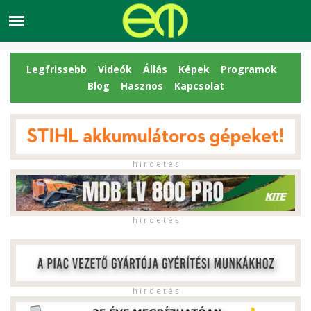
Legfrissebb
Videók
Állás
Képek
Programok
Blog
Hasznos
Kapcsolat
h i r d e t é s
h i r d e t é s
h i r d e t é s