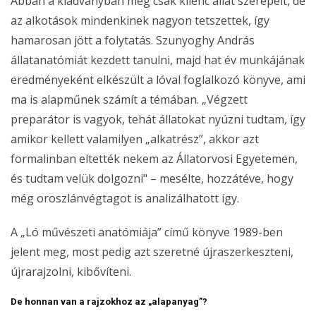
Abban a kiadványban még csak kilenc állat szerepelt, de
az alkotások mindenkinek nagyon tetszettek, így
hamarosan jött a folytatás. Szunyoghy András
állatanatómiát kezdett tanulni, majd hat év munkájának
eredményeként elkészült a lóval foglalkozó könyve, ami
ma is alapműnek számít a témában. „Végzett
preparátor is vagyok, tehát állatokat nyúzni tudtam, így
amikor kellett valamilyen „alkatrész”, akkor azt
formalinban eltették nekem az Állatorvosi Egyetemen,
és tudtam velük dolgozni" – mesélte, hozzátéve, hogy
még oroszlánvégtagot is analizálhatott így.
A „Ló művészeti anatómiája” című könyve 1989-ben
jelent meg, most pedig azt szeretné újraszerkeszteni,
újrarajzolni, kibővíteni.
De honnan van a rajzokhoz az „alapanyag”?