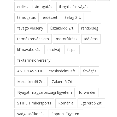
erdészeti támogatás
illegális fakivágás
támogatás
erdészet
Sefag Zrt.
favágó verseny
Északerdő Zrt.
rendőrség
természetvédelem
motorfűrész
időjárás
klímaváltozás
fatolvaj
faipar
fakitermelő verseny
ANDREAS STIHL Kereskedelmi Kft.
favágás
Mecsekerdő Zrt.
Zalaerdő Zrt.
Nyugat-magyarországi Egyetem
forwarder
STIHL Timbersports
Románia
Egererdő Zrt.
vadgazdálkodás
Soproni Egyetem