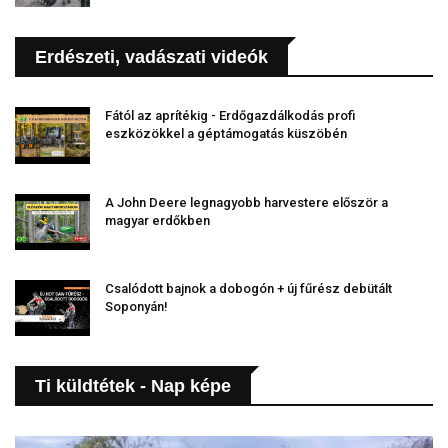
Erdészeti, vadászati videók
Fától az aprítékig - Erdőgazdálkodás profi
eszközökkel a géptámogatás küszöbén
A John Deere legnagyobb harvestere először a
magyar erdőkben
Csalódott bajnok a dobogón + új fűrész debütált
Soponyán!
Ti küldtétek - Nap képe