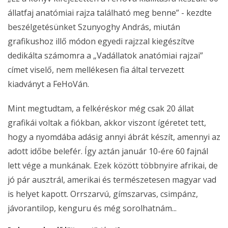
állatfaj anatómiai rajza található meg benne” - kezdte
beszélgetésünket Szunyoghy András, miután
grafikushoz illő módon egyedi rajzzal kiegészítve
dedikálta számomra a „Vadállatok anatómiai rajzai”
címet viselő, nem mellékesen fia által tervezett
kiadványt a FeHoVán.
Mint megtudtam, a felkéréskor még csak 20 állat
grafikái voltak a fiókban, akkor viszont ígéretet tett,
hogy a nyomdába adásig annyi ábrát készít, amennyi az
adott időbe belefér. Így aztán január 10-ére 60 fajnál
lett vége a munkának. Ezek között többnyire afrikai, de
jó pár ausztrál, amerikai és természetesen magyar vad
is helyet kapott. Orrszarvú, gímszarvas, csimpánz,
jávorantilop, kenguru és még sorolhatnám...