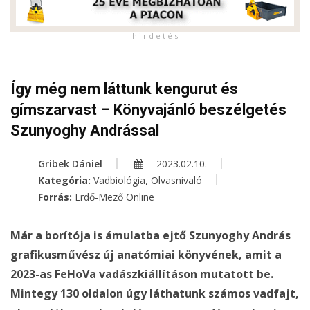
h i r d e t é s
Így még nem láttunk kengurut és
gímszarvast – Könyvajánló beszélgetés
Szunyoghy Andrással
Gribek Dániel
2023.02.10.
,
Kategória:
Vadbiológia
Olvasnivaló
Forrás:
Erdő-Mező Online
Már a borítója is ámulatba ejtő Szunyoghy András
grafikusművész új anatómiai könyvének, amit a
2023-as FeHoVa vadászkiállításon mutatott be.
Mintegy 130 oldalon úgy láthatunk számos vadfajt,