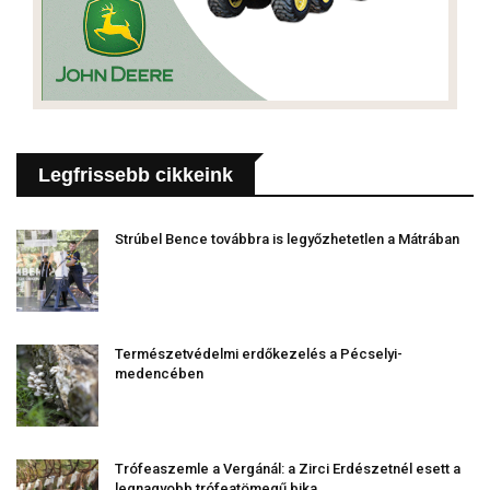
Legfrissebb cikkeink
Strúbel Bence továbbra is legyőzhetetlen a Mátrában
Természetvédelmi erdőkezelés a Pécselyi-
medencében
Trófeaszemle a Vergánál: a Zirci Erdészetnél esett a
legnagyobb trófeatömegű bika