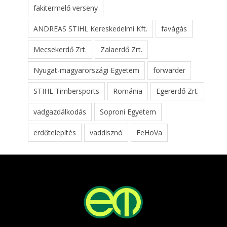
fakitermelő verseny
ANDREAS STIHL Kereskedelmi Kft.
favágás
Mecsekerdő Zrt.
Zalaerdő Zrt.
Nyugat-magyarországi Egyetem
forwarder
STIHL Timbersports
Románia
Egererdő Zrt.
vadgazdálkodás
Soproni Egyetem
erdőtelepítés
vaddisznó
FeHoVa