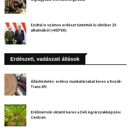
Ezúttal is számos erdészt tüntettek ki október 23.
alkalmából (+KÉPEK)
Erdészeti, vadászati állások
Álláshirdetés: erdész munkatársakat keres a Kozák-
Trans Kft.
Erdőmérnök oktatót keres a Déli Agrárszakképzési
Centrum