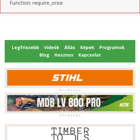
Function: require_once
Legfrissebb
Videók
Állás
Képek
Programok
Blog
Hasznos
Kapcsolat
h i r d e t é s
h i r d e t é s