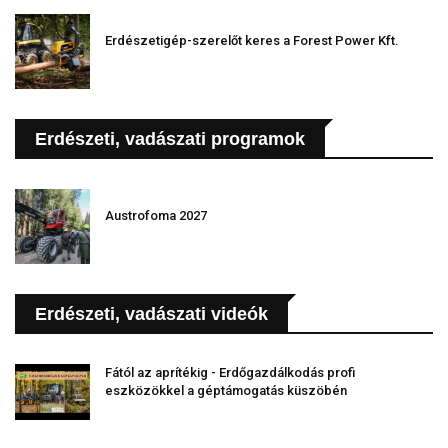
Erdészetigép-szerelőt keres a Forest Power Kft.
Erdészeti, vadászati programok
Austrofoma 2027
Erdészeti, vadászati videók
Fától az aprítékig - Erdőgazdálkodás profi
eszközökkel a géptámogatás küszöbén