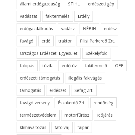
állami erdőgazdaság
STIHL
erdészeti gép
vadászat
fakitermelés
Erdély
erdőgazdálkodás
vadász
NÉBIH
erdész
favágó
erdő
traktor
Pilisi Parkerdő Zrt.
Országos Erdészeti Egyesület
Székelyföld
falopás
tűzifa
erdőtűz
fakitermelő
OEE
erdészeti támogatás
illegális fakivágás
támogatás
erdészet
Sefag Zrt.
favágó verseny
Északerdő Zrt.
rendőrség
természetvédelem
motorfűrész
időjárás
klímaváltozás
fatolvaj
faipar