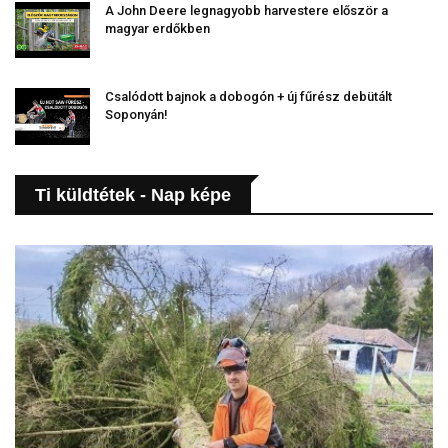
A John Deere legnagyobb harvestere először a
magyar erdőkben
Csalódott bajnok a dobogón + új fűrész debütált
Soponyán!
Ti küldtétek - Nap képe