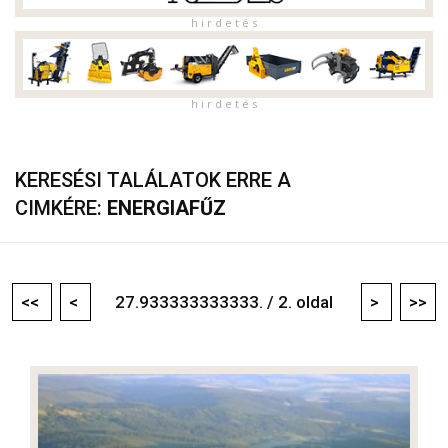
h i r d e t é s
h i r d e t é s
KERESÉSI TALÁLATOK ERRE A
CIMKÉRE:
ENERGIAFŰZ
<<
<
27.933333333333. / 2. oldal
>
>>