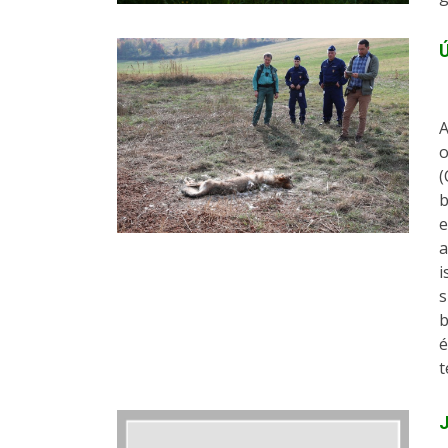
Ú
A
o
(
b
e
a
i
s
b
é
t
J