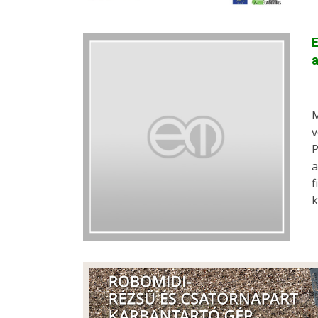
E
M
v
P
a
f
k