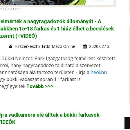
h i r d e t é s
elmérték a nagyragadozók állományát - A
ükkben 15-18 farkas és 1 hiúz élhet a becslések
zerint (+VIDEÓ)
Hírszerkesztő: Erdő-Mező Online
2020.02.13.
 Bükki Nemzeti Park Igazgatóság felmérést készített
rról, hány nagyragadozó található a szervezet
ennhatósága alá tartozó területen - írja a
heol.hu
.
gy bükki vadászat során 11 farkast is
egfigyeltek.
Tovább >>>
jra vadkamera elé álltak a bükki farkasok -
VIDEÓK