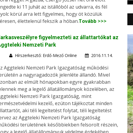
ngedte ki 11 juhát az istállóból az udvarra, és fél
yolc körül arra lett figyelmes, hogy öt közülük
éresen, élettelenül fekszik a hóban.
Tovább >>>
arkasveszélyre figyelmezteti az állattartókat az
ggteleki Nemzeti Park
Hírszerkesztő: Erdő-Mező Online
2016.11.14.
z Aggteleki Nemzeti Park Igazgatóság működési
erületén a nagyragadozók jelenléte állandó. Mivel
zonban az elmúlt hónapokban egyre gyakrabban
elennek meg a legelő állatállományok közelében, az
ggteleki Nemzeti Park Igazgatóság, mint
ermészetvédelmi kezelő, ezúton tájékoztat minden
llattartót, aki téli legeltetést folytat, téli legeltetést
ervez az Aggteleki Nemzeti Park Igazgatóság
űködési területének későbbiekben felsorolt részein,
ogy a legelő állatállományuk védelme érdekében,