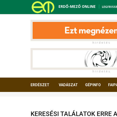
ERDŐ-MEZŐ ONLINE
LEGFRISS
h i r d e t é s
h i r d e t é s
ERDÉSZET
VADÁSZAT
GÉPINFO
FAIP
OLVASNIVALÓ
KERESÉSI TALÁLATOK ERRE 