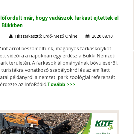
lőfordult már, hogy vadászok farkast ejtettek el
a Bükkben
Hírszerkesztő: Erdő-Mező Online
2020.08.10.
int arról beszámoltunk, magányos farkaskölyköt
ett videóra a napokban egy erdész a Bükki Nemzeti
ark területén. A farkasok állományának bővüléséről,
 turistákra vonatkozó szabályokról és az említett
iatal példányról a nemzeti park zoológiai referensét
érdezte az InfoRádió.
Tovább >>>