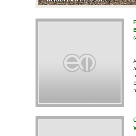
F
B
s
A
a
f
E
m
Ú