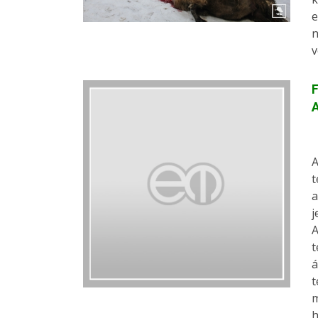
e
n
v
F
A
A
t
a
j
A
t
á
t
m
h