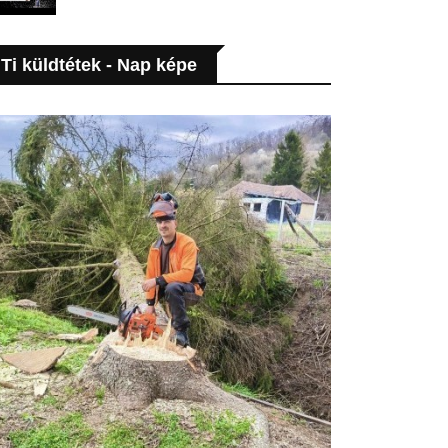
Ti küldtétek - Nap képe