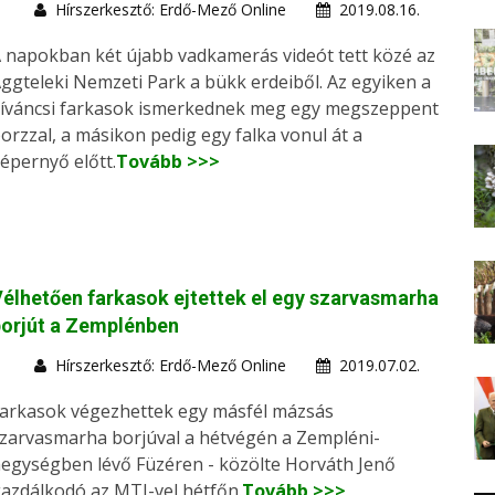
Hírszerkesztő: Erdő-Mező Online
2019.08.16.
 napokban két újabb vadkamerás videót tett közé az
ggteleki Nemzeti Park a bükk erdeiből. Az egyiken a
íváncsi farkasok ismerkednek meg egy megszeppent
orzzal, a másikon pedig egy falka vonul át a
épernyő előtt.
Tovább >>>
élhetően farkasok ejtettek el egy szarvasmarha
orjút a Zemplénben
Hírszerkesztő: Erdő-Mező Online
2019.07.02.
arkasok végezhettek egy másfél mázsás
zarvasmarha borjúval a hétvégén a Zempléni-
egységben lévő Füzéren - közölte Horváth Jenő
azdálkodó az MTI-vel hétfőn.
Tovább >>>