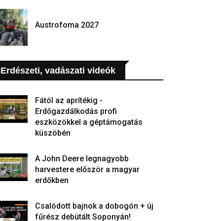
Austrofoma 2027
Erdészeti, vadászati videók
Fától az aprítékig -
Erdőgazdálkodás profi
eszközökkel a géptámogatás
küszöbén
A John Deere legnagyobb
harvestere először a magyar
erdőkben
Csalódott bajnok a dobogón + új
fűrész debütált Soponyán!