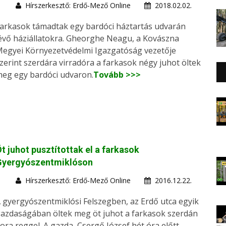
Hírszerkesztő: Erdő-Mező Online
2018.02.02.
arkasok támadtak egy bardóci háztartás udvarán
évő háziállatokra. Gheorghe Neagu, a Kovászna
egyei Környezetvédelmi Igazgatóság vezetője
zerint szerdára virradóra a farkasok négy juhot öltek
eg egy bardóci udvaron.
Tovább >>>
t juhot pusztítottak el a farkasok
Gyergyószentmiklóson
Hírszerkesztő: Erdő-Mező Online
2016.12.22.
 gyergyószentmiklósi Felszegben, az Erdő utca egyik
azdaságában öltek meg öt juhot a farkasok szerdán
ora reggel. A gazda, Csergő József hét óra előtt