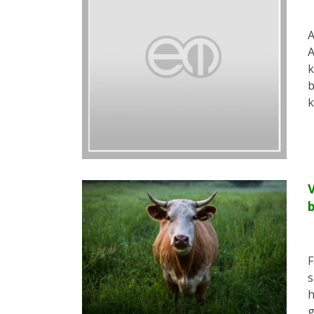
A
A
k
b
k
V
b
F
s
h
g