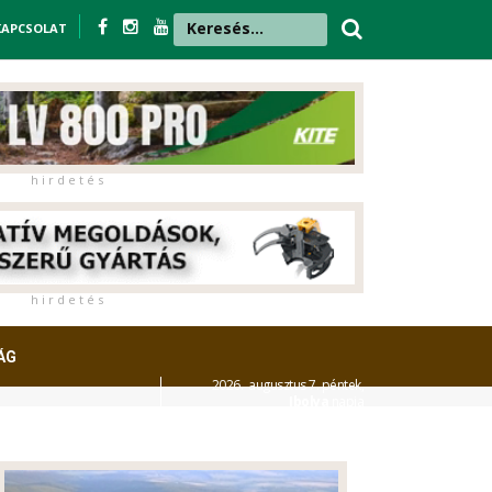
KAPCSOLAT
h i r d e t é s
h i r d e t é s
ÁG
2026. augusztus 7. péntek,
Ibolya
napja