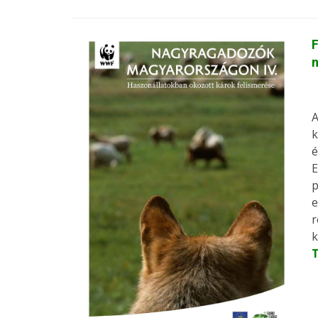
F
A
k
é
E
p
e
r
k