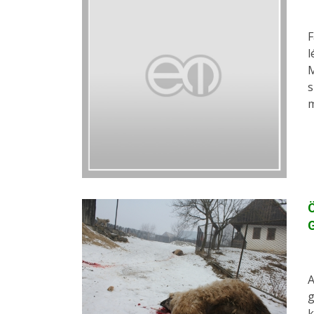
F
l
M
s
m
Ö
A
g
k