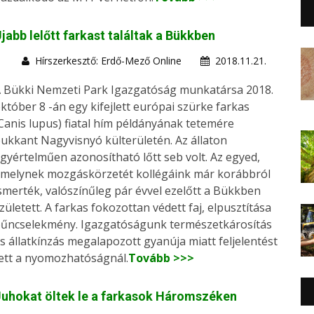
jabb lelőtt farkast találtak a Bükkben
Hírszerkesztő: Erdő-Mező Online
2018.11.21.
 Bükki Nemzeti Park Igazgatóság munkatársa 2018.
któber 8 -án egy kifejlett európai szürke farkas
Canis lupus) fiatal hím példányának tetemére
ukkant Nagyvisnyó külterületén. Az állaton
gyértelműen azonosítható lőtt seb volt. Az egyed,
melynek mozgáskörzetét kollégáink már korábbról
smerték, valószínűleg pár évvel ezelőtt a Bükkben
zületett. A farkas fokozottan védett faj, elpusztítása
űncselekmény. Igazgatóságunk természetkárosítás
s állatkínzás megalapozott gyanúja miatt feljelentést
ett a nyomozhatóságnál.
Tovább >>>
uhokat öltek le a farkasok Háromszéken