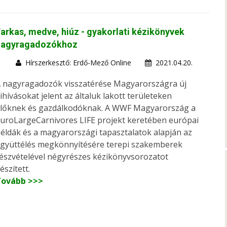
arkas, medve, hiúz - gyakorlati kézikönyvek
nagyragadozókhoz
Hírszerkesztő: Erdő-Mező Online
2021.04.20.
 nagyragadozók visszatérése Magyarországra új
ihívásokat jelent az általuk lakott területeken
lőknek és gazdálkodóknak. A WWF Magyarország a
uroLargeCarnivores LIFE projekt keretében európai
éldák és a magyarországi tapasztalatok alapján az
gyüttélés megkönnyítésére terepi szakemberek
észvételével négyrészes kézikönyvsorozatot
észített.
Tovább >>>