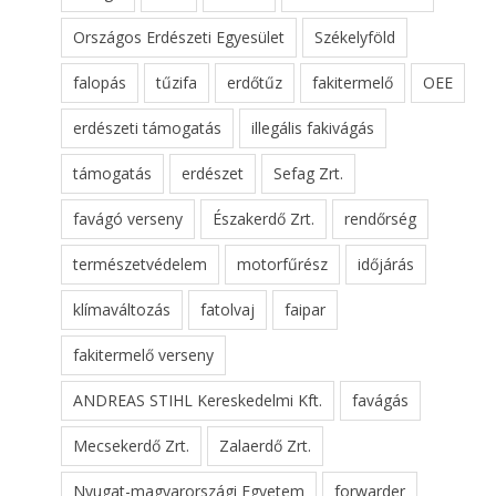
Országos Erdészeti Egyesület
Székelyföld
falopás
tűzifa
erdőtűz
fakitermelő
OEE
erdészeti támogatás
illegális fakivágás
támogatás
erdészet
Sefag Zrt.
favágó verseny
Északerdő Zrt.
rendőrség
természetvédelem
motorfűrész
időjárás
klímaváltozás
fatolvaj
faipar
fakitermelő verseny
ANDREAS STIHL Kereskedelmi Kft.
favágás
Mecsekerdő Zrt.
Zalaerdő Zrt.
Nyugat-magyarországi Egyetem
forwarder