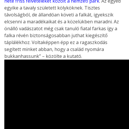
hete friss felvételeket közölt a nemzeti park
. Az egyed
egyike a tavaly született kölyköknek. Tisztes
távolságból, de állandóan követi a falkát, igyekszik
elcsenni a maradékaikat és a közelükben maradni. Az
önálló vadászatot még csak tanuló fiatal farkas így a
falka révén biztonságosabban juthat kiegészítő
táplálékhoz. Voltaképpen épp ez a ragaszkodás
segített minket abban, hogy a család nyomára
bukkanhassunk” – közölte a kutató.