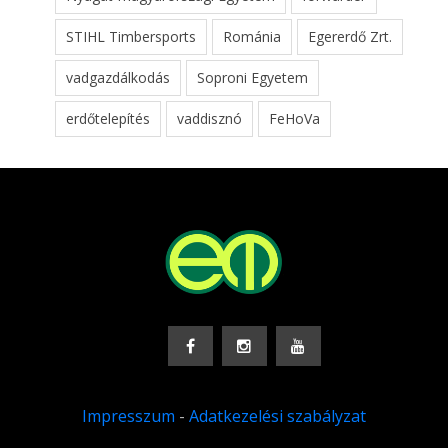
STIHL Timbersports
Románia
Egererdő Zrt.
vadgazdálkodás
Soproni Egyetem
erdőtelepítés
vaddisznó
FeHoVa
Impresszum
-
Adatkezelési szabályzat