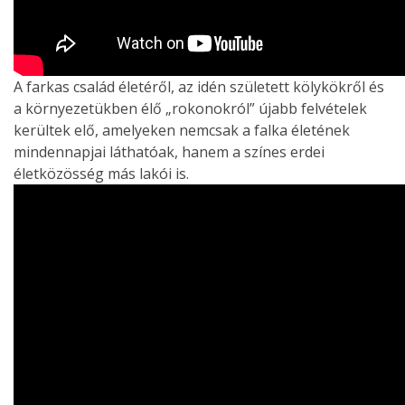
A farkas család életéről, az idén született kölykökről és
a környezetükben élő „rokonokról” újabb felvételek
kerültek elő, amelyeken nemcsak a falka életének
mindennapjai láthatóak, hanem a színes erdei
életközösség más lakói is.