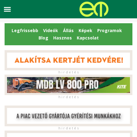
Legfrissebb
Videók
Állás
Képek
Programok
Blog
Hasznos
Kapcsolat
h i r d e t é s
h i r d e t é s
h i r d e t é s