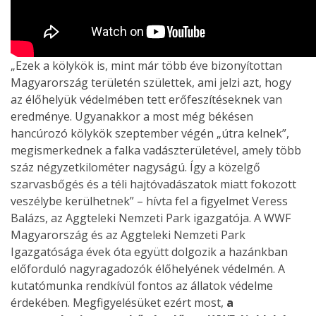
„Ezek a kölykök is, mint már több éve bizonyítottan
Magyarország területén születtek, ami jelzi azt, hogy
az élőhelyük védelmében tett erőfeszítéseknek van
eredménye. Ugyanakkor a most még békésen
hancúrozó kölykök szeptember végén „útra kelnek”,
megismerkednek a falka vadászterületével, amely több
száz négyzetkilométer nagyságú. Így a közelgő
szarvasbőgés és a téli hajtóvadászatok miatt fokozott
veszélybe kerülhetnek” – hívta fel a figyelmet Veress
Balázs, az Aggteleki Nemzeti Park igazgatója. A WWF
Magyarország és az Aggteleki Nemzeti Park
Igazgatósága évek óta együtt dolgozik a hazánkban
előforduló nagyragadozók élőhelyének védelmén. A
kutatómunka rendkívül fontos az állatok védelme
érdekében. Megfigyelésüket ezért most,
a