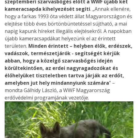
szeptemberi szarvasbőgés előtt a WWF újabb két
kameracsapda kihelyezését segíti
. „Annak ellenére,
hogy a farkas 1993 óta védett állat Magyarországon és
elejtése több éves börtönbüntetéssel sújtható, a mai
napig kapunk híreket illegális elejtésekről. A napokban
újabb kameracsapdákat helyezünk el az érintett
területen.
Minden érintett – helyben élők, erdészek,
vadászok, természetjárók - segítségét kérjük
abban, hogy a közelgő szarvasbőgés idején
körültekintően, az erdei nagyragadozókat és
élőhelyüket tiszteletben tartva járják az erdőt,
amelyben jut hely mindannyiunk számára
” –
mondta Gálhidy László, a WWF Magyarország
erdővédelmi programjának vezetője.