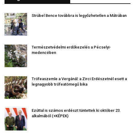
Strúbel Bence továbbra is legyőzhetetlen a Mátrában
Természetvédelmi erdőkezelés a Pécselyi-
medencében
Trófeaszemle a Vergánál: a Zirci Erdészetnél esett a
legnagyobb trófeatömegű bika
Ezúttal is számos erdészt tüntettek ki október 23.
alkalmából (+KÉPEK)