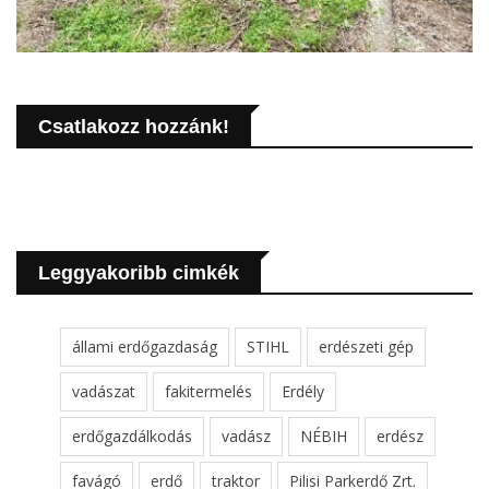
Csatlakozz hozzánk!
Leggyakoribb cimkék
állami erdőgazdaság
STIHL
erdészeti gép
vadászat
fakitermelés
Erdély
erdőgazdálkodás
vadász
NÉBIH
erdész
favágó
erdő
traktor
Pilisi Parkerdő Zrt.