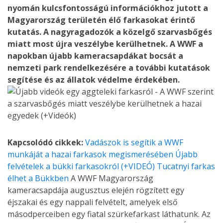
nyomán kulcsfontosságú információkhoz jutott a
Magyarország területén élő farkasokat érintő
kutatás. A nagyragadozók a közelgő szarvasbőgés
miatt most újra veszélybe kerülhetnek. A WWF a
napokban újabb kameracsapdákat bocsát a
nemzeti park rendelkezésére a további kutatások
segítése és az állatok védelme érdekében.
Kapcsolódó cikkek:
Vadászok is segítik a WWF
munkáját a hazai farkasok megismerésében
Újabb
felvételek a bükki farkasokról (+VIDEÓ)
Tucatnyi farkas
élhet a Bükkben
A WWF Magyarország
kameracsapdája augusztus elején rögzített egy
éjszakai és egy nappali felvételt, amelyek első
másodperceiben egy fiatal szürkefarkast láthatunk. Az