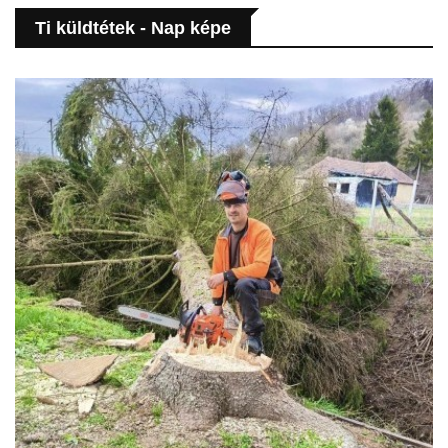
Ti küldtétek - Nap képe