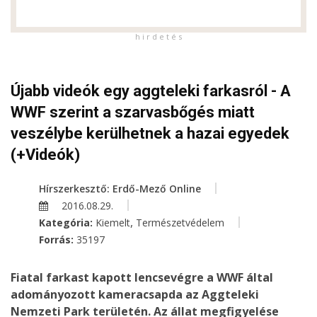
h i r d e t é s
Újabb videók egy aggteleki farkasról - A
WWF szerint a szarvasbőgés miatt
veszélybe kerülhetnek a hazai egyedek
(+Videók)
Hírszerkesztő: Erdő-Mező Online
2016.08.29.
,
Kategória:
Kiemelt
Természetvédelem
Forrás:
35197
Fiatal farkast kapott lencsevégre a WWF által
adományozott kameracsapda az Aggteleki
Nemzeti Park területén. Az állat megfigyelése