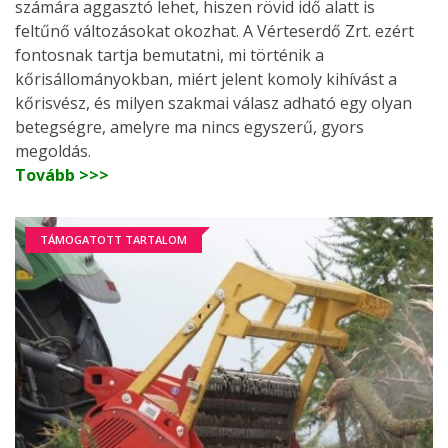
számára aggasztó lehet, hiszen rövid idő alatt is
feltűnő változásokat okozhat. A Vérteserdő Zrt. ezért
fontosnak tartja bemutatni, mi történik a
kőrisállományokban, miért jelent komoly kihívást a
kőrisvész, és milyen szakmai válasz adható egy olyan
betegségre, amelyre ma nincs egyszerű, gyors
megoldás.
Tovább >>>
TÁMOGATOTT TARTALOM