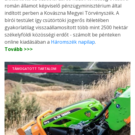
román államot képviselő pénzügyminisztérium által
indított perben a Kovászna Megyei Törvényszék. A
bírói testület így csütörtöki jogerős ítéletében
gyakorlatilag visszaállamosított több mint 2500 hektár
székelyföldi közösségi erdőt - számolt be pénteken
online kiadásában a
Háromszék napilap
.
Tovább >>>
TÁMOGATOTT TARTALOM