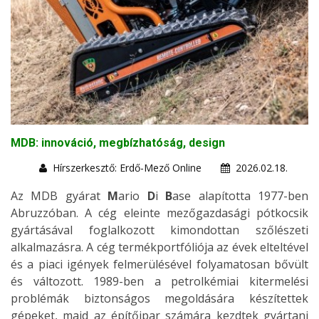
MDB: innováció, megbízhatóság, design
Hírszerkesztő: Erdő-Mező Online
2026.02.18.
Az MDB gyárat
M
ario
D
i
B
ase alapította 1977-ben
Abruzzóban. A cég eleinte mezőgazdasági pótkocsik
gyártásával foglalkozott kimondottan szőlészeti
alkalmazásra. A cég termékportfóliója az évek elteltével
és a piaci igények felmerülésével folyamatosan bővült
és változott. 1989-ben a petrolkémiai kitermelési
problémák biztonságos megoldására készítettek
gépeket, majd az építőipar számára kezdtek gyártani