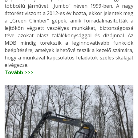
többcélú járművet „Jumbo” néven 1999-ben. A nagy
áttörést viszont a 2012-es év hozta, ekkor jelentek meg
a „Green Climber” gépek, amik forradalmasították a
lejtőkön végzett veszélyes munkákat, biztonságossá
téve azokat olasz találékonysággal és dizájnnal. Az
MDB mindig törekszik a leginnovatívabb funkciók
beépítésére, amelyek lehetővé teszik a kezelő számára,
hogy a munkával kapcsolatos feladatok széles skáláját
elvégezze.
Tovább >>>