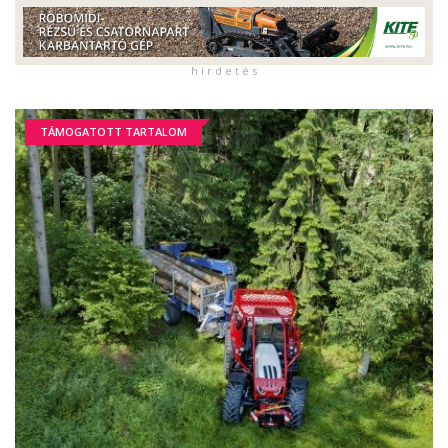
h i r d e t é s
TÁMOGATOTT TARTALOM