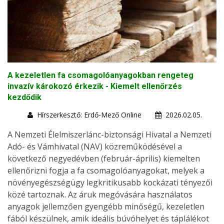
A kezeletlen fa csomagolóanyagokban rengeteg
invazív károkozó érkezik - Kiemelt ellenőrzés
kezdődik
Hírszerkesztő: Erdő-Mező Online
2026.02.05.
A Nemzeti Élelmiszerlánc-biztonsági Hivatal a Nemzeti
Adó- és Vámhivatal (NAV) közreműködésével a
következő negyedévben (február-április) kiemelten
ellenőrizni fogja a fa csomagolóanyagokat, melyek a
növényegészségügy legkritikusabb kockázati tényezői
közé tartoznak. Az áruk megóvására használatos
anyagok jellemzően gyengébb minőségű, kezeletlen
fából készülnek, amik ideális búvóhelyet és táplálékot