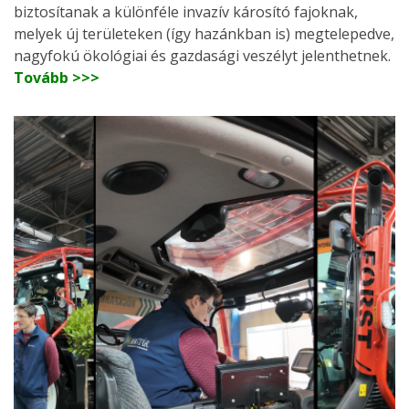
biztosítanak a különféle invazív károsító fajoknak,
melyek új területeken (így hazánkban is) megtelepedve,
nagyfokú ökológiai és gazdasági veszélyt jelenthetnek.
Tovább >>>