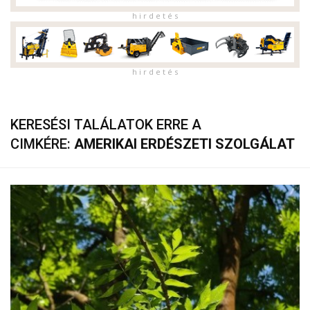
h i r d e t é s
h i r d e t é s
KERESÉSI TALÁLATOK ERRE A
CIMKÉRE:
AMERIKAI ERDÉSZETI SZOLGÁLAT