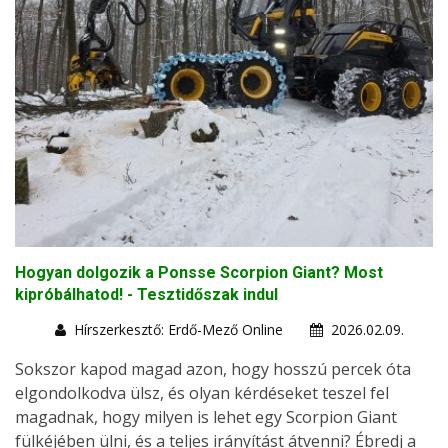
Hogyan dolgozik a Ponsse Scorpion Giant? Most
kipróbálhatod! - Tesztidőszak indul
Hírszerkesztő: Erdő-Mező Online
2026.02.09.
Sokszor kapod magad azon, hogy hosszú percek óta
elgondolkodva ülsz, és olyan kérdéseket teszel fel
magadnak, hogy milyen is lehet egy Scorpion Giant
fülkéjében ülni, és a teljes irányítást átvenni? Ébredj a