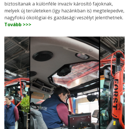
biztosítanak a különféle invazív károsító fajoknak,
melyek új területeken (így hazánkban is) megtelepedve,
nagyfokú ökológiai és gazdasági veszélyt jelenthetnek.
Tovább >>>