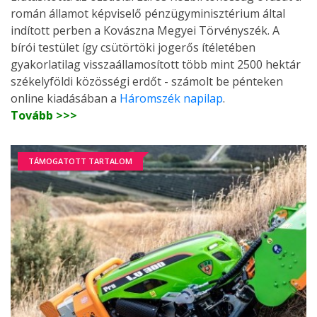
román államot képviselő pénzügyminisztérium által
indított perben a Kovászna Megyei Törvényszék. A
bírói testület így csütörtöki jogerős ítéletében
gyakorlatilag visszaállamosított több mint 2500 hektár
székelyföldi közösségi erdőt - számolt be pénteken
online kiadásában a
Háromszék napilap
.
Tovább >>>
TÁMOGATOTT TARTALOM