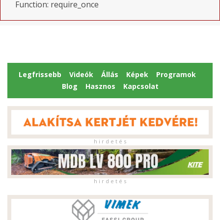
Function: require_once
Legfrissebb
Videók
Állás
Képek
Programok
Blog
Hasznos
Kapcsolat
h i r d e t é s
h i r d e t é s