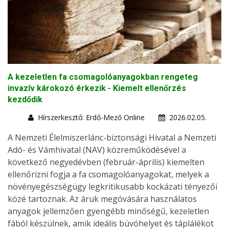
A kezeletlen fa csomagolóanyagokban rengeteg
invazív károkozó érkezik - Kiemelt ellenőrzés
kezdődik
Hírszerkesztő: Erdő-Mező Online
2026.02.05.
A Nemzeti Élelmiszerlánc-biztonsági Hivatal a Nemzeti
Adó- és Vámhivatal (NAV) közreműködésével a
következő negyedévben (február-április) kiemelten
ellenőrizni fogja a fa csomagolóanyagokat, melyek a
növényegészségügy legkritikusabb kockázati tényezői
közé tartoznak. Az áruk megóvására használatos
anyagok jellemzően gyengébb minőségű, kezeletlen
fából készülnek, amik ideális búvóhelyet és táplálékot