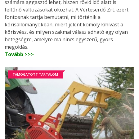
számára aggasztó lehet, hiszen rövid idő alatt is
feltűnő változásokat okozhat. A Vérteserdő Zrt. ezért
fontosnak tartja bemutatni, mi történik a
kőrisállományokban, miért jelent komoly kihívást a
kőrisvész, és milyen szakmai válasz adható egy olyan
betegségre, amelyre ma nincs egyszerű, gyors
megoldás.
Tovább >>>
TÁMOGATOTT TARTALOM