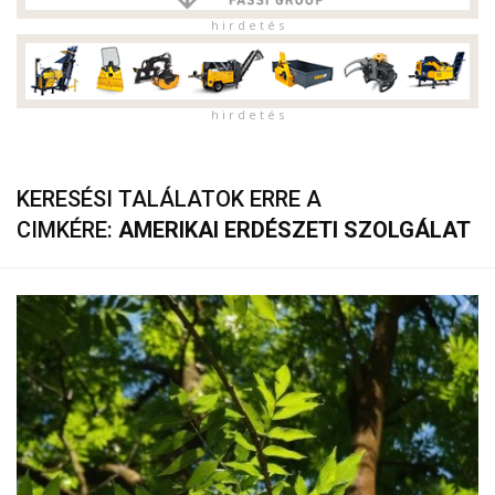
h i r d e t é s
h i r d e t é s
KERESÉSI TALÁLATOK ERRE A
CIMKÉRE:
AMERIKAI ERDÉSZETI SZOLGÁLAT