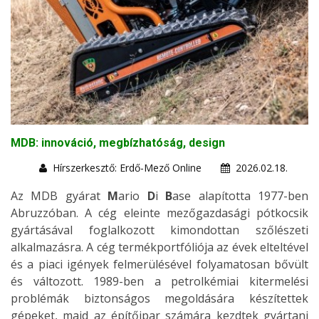
MDB: innováció, megbízhatóság, design
Hírszerkesztő: Erdő-Mező Online
2026.02.18.
Az MDB gyárat
M
ario
D
i
B
ase alapította 1977-ben
Abruzzóban. A cég eleinte mezőgazdasági pótkocsik
gyártásával foglalkozott kimondottan szőlészeti
alkalmazásra. A cég termékportfóliója az évek elteltével
és a piaci igények felmerülésével folyamatosan bővült
és változott. 1989-ben a petrolkémiai kitermelési
problémák biztonságos megoldására készítettek
gépeket, majd az építőipar számára kezdtek gyártani