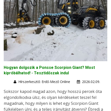
Hogyan dolgozik a Ponsse Scorpion Giant? Most
kipróbálhatod! - Tesztidőszak indul
Hírszerkesztő: Erdő-Mező Online
2026.02.09.
Sokszor kapod magad azon, hogy hosszú percek óta
elgondolkodva ülsz, és olyan kérdéseket teszel fel
magadnak, hogy milyen is lehet egy Scorpion Giant
fülkéjében ülni, és a teljes irányítást átvenni? Ébredj a