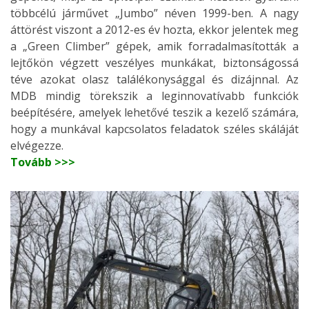
többcélú járművet „Jumbo” néven 1999-ben. A nagy
áttörést viszont a 2012-es év hozta, ekkor jelentek meg
a „Green Climber” gépek, amik forradalmasították a
lejtőkön végzett veszélyes munkákat, biztonságossá
téve azokat olasz találékonysággal és dizájnnal. Az
MDB mindig törekszik a leginnovatívabb funkciók
beépítésére, amelyek lehetővé teszik a kezelő számára,
hogy a munkával kapcsolatos feladatok széles skáláját
elvégezze.
Tovább >>>