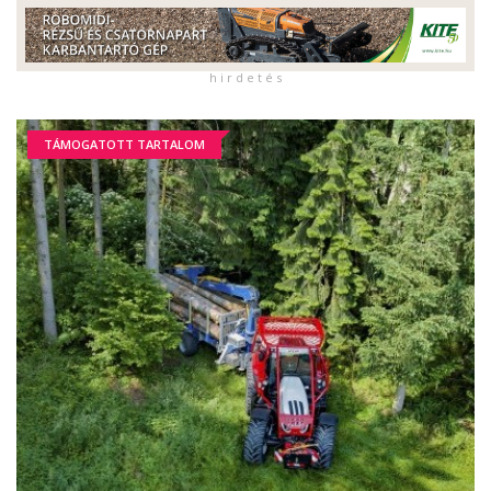
h i r d e t é s
TÁMOGATOTT TARTALOM