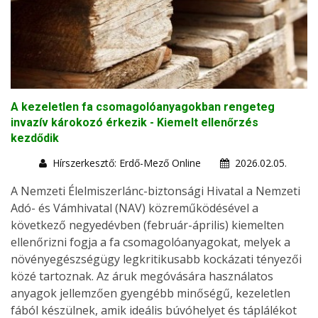
A kezeletlen fa csomagolóanyagokban rengeteg
invazív károkozó érkezik - Kiemelt ellenőrzés
kezdődik
Hírszerkesztő: Erdő-Mező Online
2026.02.05.
A Nemzeti Élelmiszerlánc-biztonsági Hivatal a Nemzeti
Adó- és Vámhivatal (NAV) közreműködésével a
következő negyedévben (február-április) kiemelten
ellenőrizni fogja a fa csomagolóanyagokat, melyek a
növényegészségügy legkritikusabb kockázati tényezői
közé tartoznak. Az áruk megóvására használatos
anyagok jellemzően gyengébb minőségű, kezeletlen
fából készülnek, amik ideális búvóhelyet és táplálékot