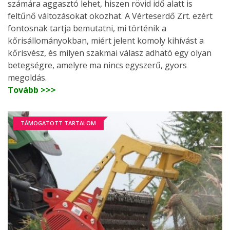
számára aggasztó lehet, hiszen rövid idő alatt is
feltűnő változásokat okozhat. A Vérteserdő Zrt. ezért
fontosnak tartja bemutatni, mi történik a
kőrisállományokban, miért jelent komoly kihívást a
kőrisvész, és milyen szakmai válasz adható egy olyan
betegségre, amelyre ma nincs egyszerű, gyors
megoldás.
Tovább >>>
TÁMOGATOTT TARTALOM