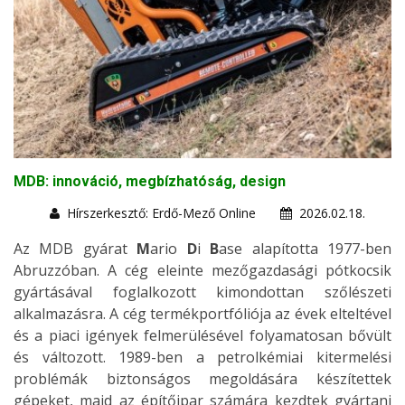
MDB: innováció, megbízhatóság, design
Hírszerkesztő: Erdő-Mező Online
2026.02.18.
Az MDB gyárat
M
ario
D
i
B
ase alapította 1977-ben
Abruzzóban. A cég eleinte mezőgazdasági pótkocsik
gyártásával foglalkozott kimondottan szőlészeti
alkalmazásra. A cég termékportfóliója az évek elteltével
és a piaci igények felmerülésével folyamatosan bővült
és változott. 1989-ben a petrolkémiai kitermelési
problémák biztonságos megoldására készítettek
gépeket, majd az építőipar számára kezdtek gyártani