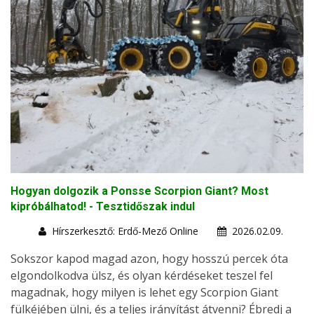
Hogyan dolgozik a Ponsse Scorpion Giant? Most
kipróbálhatod! - Tesztidőszak indul
Hírszerkesztő: Erdő-Mező Online
2026.02.09.
Sokszor kapod magad azon, hogy hosszú percek óta
elgondolkodva ülsz, és olyan kérdéseket teszel fel
magadnak, hogy milyen is lehet egy Scorpion Giant
fülkéjében ülni, és a teljes irányítást átvenni? Ébredj a