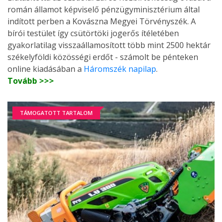
román államot képviselő pénzügyminisztérium által
indított perben a Kovászna Megyei Törvényszék. A
bírói testület így csütörtöki jogerős ítéletében
gyakorlatilag visszaállamosított több mint 2500 hektár
székelyföldi közösségi erdőt - számolt be pénteken
online kiadásában a
Háromszék napilap
.
Tovább >>>
TÁMOGATOTT TARTALOM