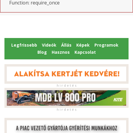
Function: require_once
Legfrissebb
Videók
Állás
Képek
Programok
Blog
Hasznos
Kapcsolat
h i r d e t é s
h i r d e t é s