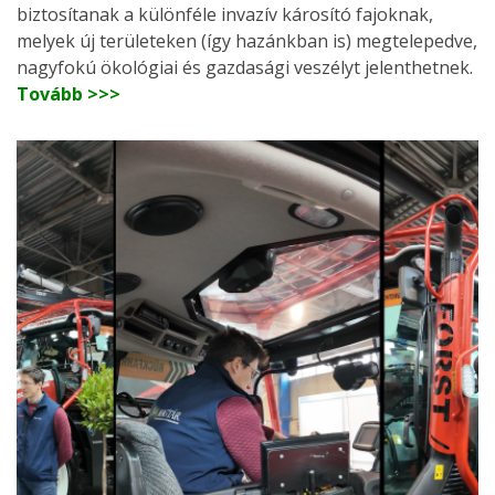
biztosítanak a különféle invazív károsító fajoknak,
melyek új területeken (így hazánkban is) megtelepedve,
nagyfokú ökológiai és gazdasági veszélyt jelenthetnek.
Tovább >>>