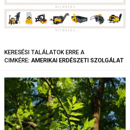
h i r d e t é s
h i r d e t é s
KERESÉSI TALÁLATOK ERRE A
CIMKÉRE:
AMERIKAI ERDÉSZETI SZOLGÁLAT