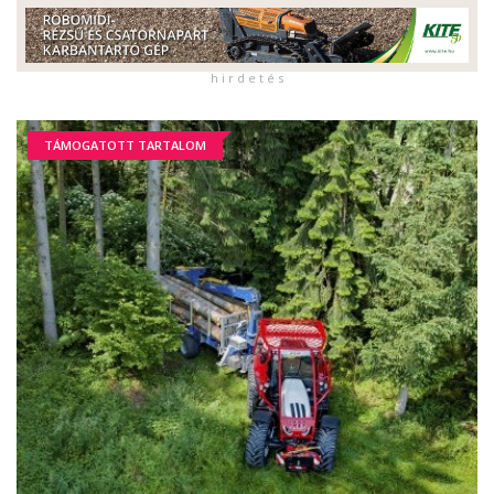
h i r d e t é s
TÁMOGATOTT TARTALOM