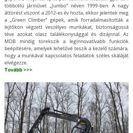
többcélú járművet „Jumbo” néven 1999-ben. A nagy
áttörést viszont a 2012-es év hozta, ekkor jelentek meg
a „Green Climber” gépek, amik forradalmasították a
lejtőkön végzett veszélyes munkákat, biztonságossá
téve azokat olasz találékonysággal és dizájnnal. Az
MDB mindig törekszik a leginnovatívabb funkciók
beépítésére, amelyek lehetővé teszik a kezelő számára,
hogy a munkával kapcsolatos feladatok széles skáláját
elvégezze.
Tovább >>>