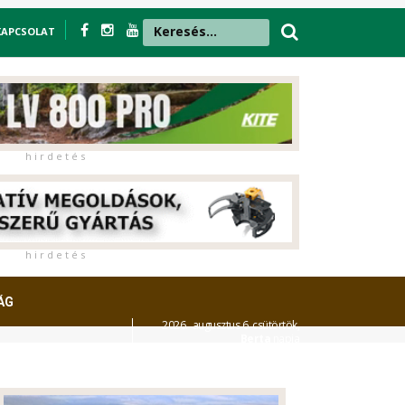
KAPCSOLAT
h i r d e t é s
h i r d e t é s
ÁG
2026. augusztus 6. csütörtök,
Berta
napja