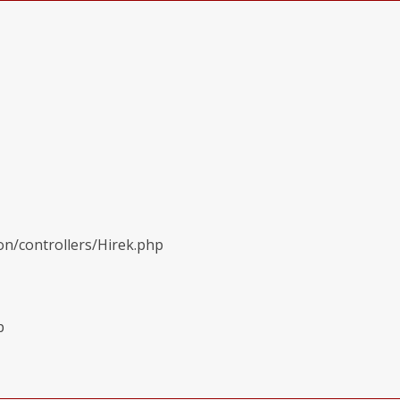
on/controllers/Hirek.php
p