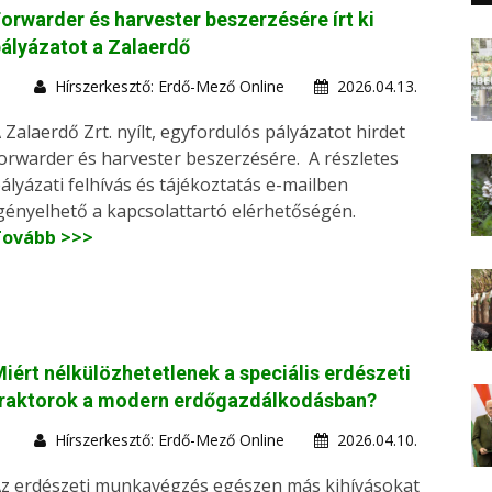
orwarder és harvester beszerzésére írt ki
ályázatot a Zalaerdő
Hírszerkesztő: Erdő-Mező Online
2026.04.13.
 Zalaerdő Zrt. nyílt, egyfordulós pályázatot hirdet
orwarder és harvester beszerzésére. A részletes
ályázati felhívás és tájékoztatás e-mailben
gényelhető a kapcsolattartó elérhetőségén.
Tovább >>>
iért nélkülözhetetlenek a speciális erdészeti
traktorok a modern erdőgazdálkodásban?
Hírszerkesztő: Erdő-Mező Online
2026.04.10.
z erdészeti munkavégzés egészen más kihívásokat