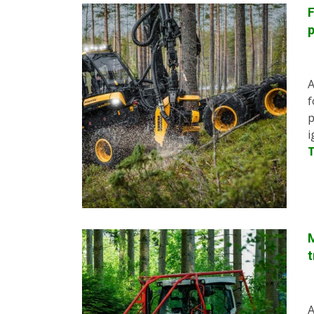
F
p
A
f
p
i
M
A