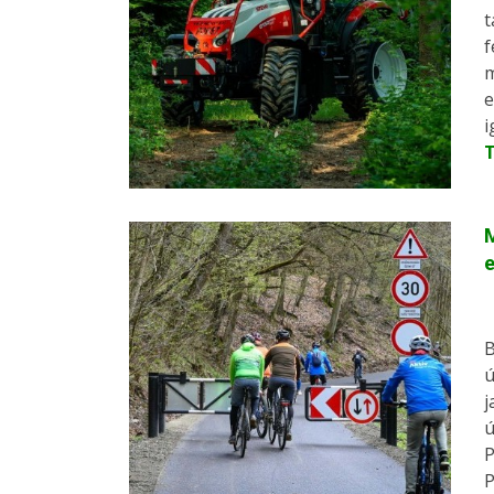
t
f
m
e
i
M
e
B
ú
j
ú
P
P