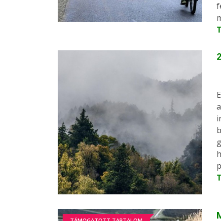
f
m
2
E
a
i
b
g
h
p
M
TÁMOGATOTT TARTALOM