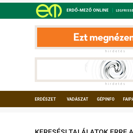
ERDŐ-MEZŐ ONLINE
LEGFRISS
h i r d e t é s
h i r d e t é s
ERDÉSZET
VADÁSZAT
GÉPINFO
FAIP
OLVASNIVALÓ
KERESÉSI TALÁLATOK ERRE 