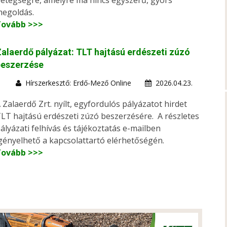
etegségre, amelyre ma nincs egyszerű, gyors
egoldás.
Tovább >>>
alaerdő pályázat: TLT hajtású erdészeti zúzó
beszerzése
Hírszerkesztő: Erdő-Mező Online
2026.04.23.
 Zalaerdő Zrt. nyílt, egyfordulós pályázatot hirdet
LT hajtású erdészeti zúzó beszerzésére. A részletes
ályázati felhívás és tájékoztatás e-mailben
gényelhető a kapcsolattartó elérhetőségén.
Tovább >>>