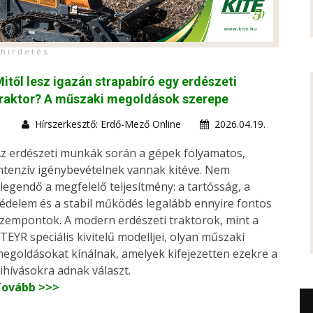
h i r d e t é s
itől lesz igazán strapabíró egy erdészeti
traktor? A műszaki megoldások szerepe
Hírszerkesztő: Erdő-Mező Online
2026.04.19.
z erdészeti munkák során a gépek folyamatos,
ntenzív igénybevételnek vannak kitéve. Nem
legendő a megfelelő teljesítmény: a tartósság, a
édelem és a stabil működés legalább ennyire fontos
zempontok. A modern erdészeti traktorok, mint a
TEYR speciális kivitelű modelljei, olyan műszaki
egoldásokat kínálnak, amelyek kifejezetten ezekre a
ihívásokra adnak választ.
Tovább >>>