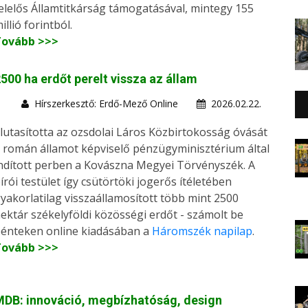
elelős Államtitkárság támogatásával, mintegy 155
illió forintból.
Tovább >>>
500 ha erdőt perelt vissza az állam
Hírszerkesztő: Erdő-Mező Online
2026.02.22.
lutasította az ozsdolai Láros Közbirtokosság óvását
 román államot képviselő pénzügyminisztérium által
ndított perben a Kovászna Megyei Törvényszék. A
írói testület így csütörtöki jogerős ítéletében
yakorlatilag visszaállamosított több mint 2500
ektár székelyföldi közösségi erdőt - számolt be
énteken online kiadásában a
Háromszék napilap
.
Tovább >>>
DB: innováció, megbízhatóság, design