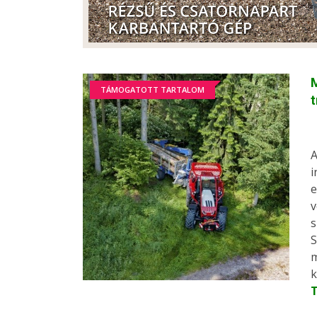
M
TÁMOGATOTT TARTALOM
A
i
e
v
s
S
m
k