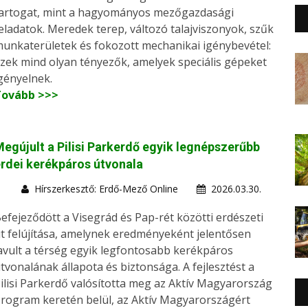
artogat, mint a hagyományos mezőgazdasági
eladatok. Meredek terep, változó talajviszonyok, szűk
unkaterületek és fokozott mechanikai igénybevétel:
zek mind olyan tényezők, amelyek speciális gépeket
gényelnek.
Tovább >>>
egújult a Pilisi Parkerdő egyik legnépszerűbb
rdei kerékpáros útvonala
Hírszerkesztő: Erdő-Mező Online
2026.03.30.
efejeződött a Visegrád és Pap-rét közötti erdészeti
t felújítása, amelynek eredményeként jelentősen
avult a térség egyik legfontosabb kerékpáros
tvonalának állapota és biztonsága. A fejlesztést a
ilisi Parkerdő valósította meg az Aktív Magyarország
rogram keretén belül, az Aktív Magyarországért