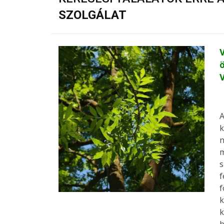
SZOLGÁLAT
V
ö
A
k
n
m
s
f
f
k
k