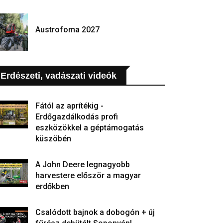
Austrofoma 2027
Erdészeti, vadászati videók
Fától az aprítékig -
Erdőgazdálkodás profi
eszközökkel a géptámogatás
küszöbén
A John Deere legnagyobb
harvestere először a magyar
erdőkben
Csalódott bajnok a dobogón + új