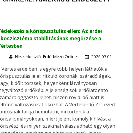
édekezés a kőrispusztulás ellen: Az erdei
koszisztéma stabilitásának megőrzése a
Vértesben
Hírszerkesztő: Erdő-Mező Online
2026.07.01.
 Vértes erdeiben is egyre több helyen láthatók a
őrispusztulás jelei: ritkuló koronák, száradó ágak,
agy, kidőlt törzsek, helyenként látványosan
egváltozó erdőkép. A jelenség sok erdőlátogató
zámára aggasztó lehet, hiszen rövid idő alatt is
eltűnő változásokat okozhat. A Vérteserdő Zrt. ezért
ontosnak tartja bemutatni, mi történik a
őrisállományokban, miért jelent komoly kihívást a
őrisvész, és milyen szakmai válasz adható egy olyan