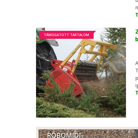
b
m
Z
TÁMOGATOTT TARTALOM
A
T
p
i