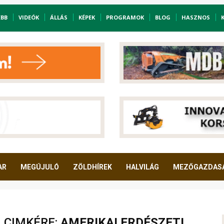
EBB
VIDEÓK
ÁLLÁS
KÉPEK
PROGRAMOK
BLOG
HASZNOS
AR
MEGÚJULÓ
ZÖLDHÍREK
HALVILÁG
MEZŐGAZDAS
A CIMKÉRE:
AMERIKAI ERDÉSZETI