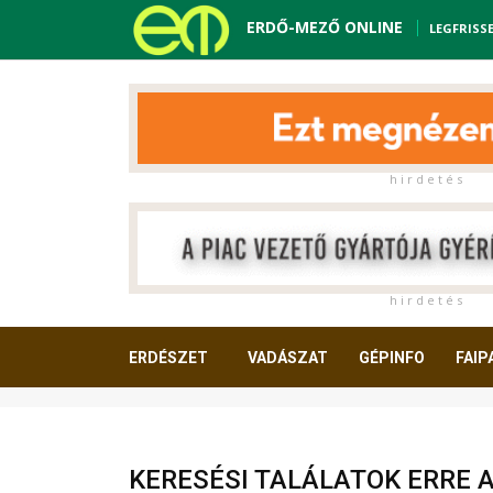
ERDŐ-MEZŐ ONLINE
LEGFRISS
h i r d e t é s
h i r d e t é s
ERDÉSZET
VADÁSZAT
GÉPINFO
FAIP
OLVASNIVALÓ
KERESÉSI TALÁLATOK ERRE 