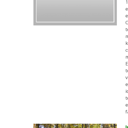
1
e
e
O
t
m
k
c
m
E
t
v
e
i
t
e
f
I