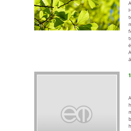
A
H
t
m
f
t
é
A
á
1
A
h
m
b
h