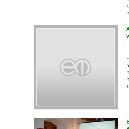
s
A
v
E
a
h
h
s