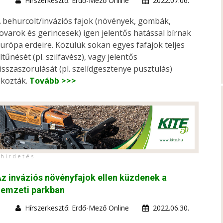
Hírszerkesztő: Erdő-Mező Online
2022.07.06.
 behurcolt/inváziós fajok (növények, gombák,
ovarok és gerincesek) igen jelentős hatással bírnak
urópa erdeire. Közülük sokan egyes fafajok teljes
ltűnését (pl. szilfavész), vagy jelentős
isszaszorulását (pl. szelídgesztenye pusztulás)
kozták.
Tovább >>>
h i r d e t é s
z inváziós növényfajok ellen küzdenek a
nemzeti parkban
Hírszerkesztő: Erdő-Mező Online
2022.06.30.