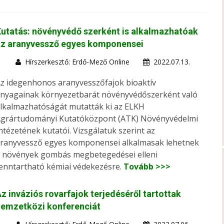
utatás: növényvédő szerként is alkalmazhatóak
az aranyvessző egyes komponensei
Hírszerkesztő: Erdő-Mező Online
2022.07.13.
z idegenhonos aranyvesszőfajok bioaktív
nyagainak környezetbarát növényvédőszerként való
lkalmazhatóságát mutatták ki az ELKH
grártudományi Kutatóközpont (ATK) Növényvédelmi
ntézetének kutatói. Vizsgálatuk szerint az
ranyvessző egyes komponensei alkalmasak lehetnek
 növények gombás megbetegedései elleni
enntartható kémiai védekezésre.
Tovább >>>
z inváziós rovarfajok terjedéséről tartottak
nemzetközi konferenciát