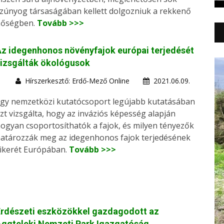
zúnyog társaságában kellett dolgozniuk a rekkenő
hőségben.
Tovább >>>
z idegenhonos növényfajok európai terjedését
izsgálták ökológusok
Hírszerkesztő: Erdő-Mező Online
2021.06.09.
gy nemzetközi kutatócsoport legújabb kutatásában
zt vizsgálta, hogy az inváziós képesség alapján
ogyan csoportosíthatók a fajok, és milyen tényezők
atározzák meg az idegenhonos fajok terjedésének
ikerét Európában.
Tovább >>>
Erdészeti eszközökkel gazdagodott az
Aggteleki Nemzeti Park Igazgatóság