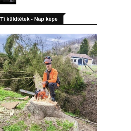
Ti küldtétek - Nap képe