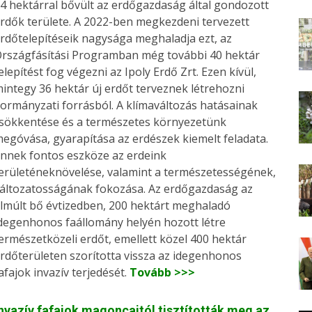
4 hektárral bővült az erdőgazdaság által gondozott
rdők területe. A 2022-ben megkezdeni tervezett
rdőtelepítéseik nagysága meghaladja ezt, az
rszágfásítási Programban még további 40 hektár
elepítést fog végezni az Ipoly Erdő Zrt. Ezen kívül,
integy 36 hektár új erdőt terveznek létrehozni
ormányzati forrásból. A klímaváltozás hatásainak
sökkentése és a természetes környezetünk
egóvása, gyarapítása az erdészek kiemelt feladata.
nnek fontos eszköze az erdeink
erületéneknövelése, valamint a természetességének,
áltozatosságának fokozása. Az erdőgazdaság az
lmúlt bő évtizedben, 200 hektárt meghaladó
degenhonos faállomány helyén hozott létre
ermészetközeli erdőt, emellett közel 400 hektár
rdőterületen szorította vissza az idegenhonos
afajok invazív terjedését.
Tovább >>>
nvazív fafajok magoncaitól tisztították meg az