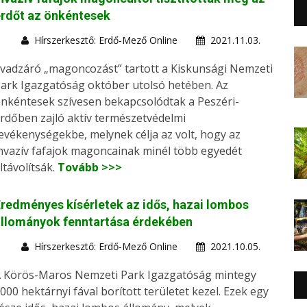
rdőt az önkéntesek
Hírszerkesztő: Erdő-Mező Online
2021.11.03.
vadzáró „magoncozást” tartott a Kiskunsági Nemzeti
ark Igazgatóság október utolsó hetében. Az
nkéntesek szívesen bekapcsolódtak a Peszéri-
rdőben zajló aktív természetvédelmi
evékenységekbe, melynek célja az volt, hogy az
nvazív fafajok magoncainak minél több egyedét
ltávolítsák.
Tovább >>>
redményes kísérletek az idős, hazai lombos
állományok fenntartása érdekében
Hírszerkesztő: Erdő-Mező Online
2021.10.05.
 Körös-Maros Nemzeti Park Igazgatóság mintegy
000 hektárnyi fával borított területet kezel. Ezek egy