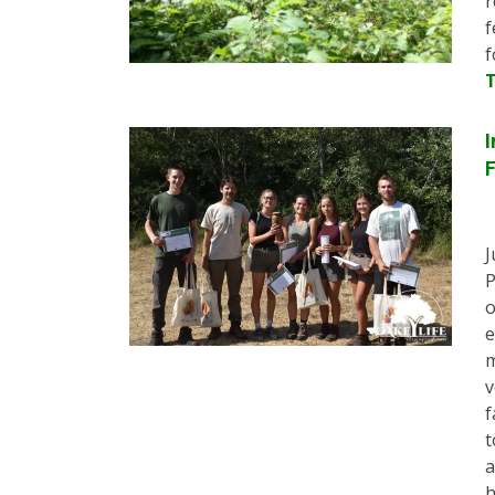
r
f
f
I
J
P
o
e
m
v
f
t
a
h