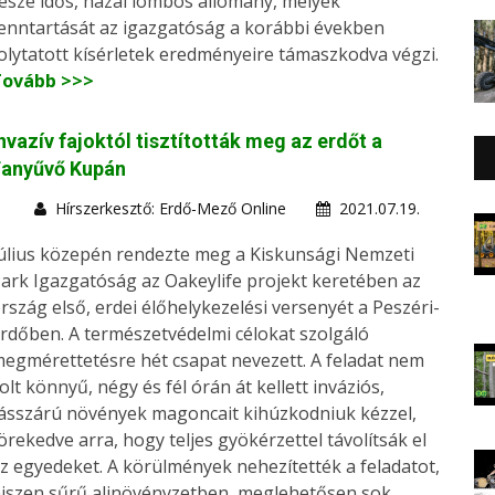
észe idős, hazai lombos állomány, melyek
enntartását az igazgatóság a korábbi években
olytatott kísérletek eredményeire támaszkodva végzi.
Tovább >>>
nvazív fajoktól tisztították meg az erdőt a
Fanyűvő Kupán
Hírszerkesztő: Erdő-Mező Online
2021.07.19.
úlius közepén rendezte meg a Kiskunsági Nemzeti
ark Igazgatóság az Oakeylife projekt keretében az
rszág első, erdei élőhelykezelési versenyét a Peszéri-
rdőben. A természetvédelmi célokat szolgáló
egmérettetésre hét csapat nevezett. A feladat nem
olt könnyű, négy és fél órán át kellett inváziós,
ásszárú növények magoncait kihúzkodniuk kézzel,
örekedve arra, hogy teljes gyökérzettel távolítsák el
z egyedeket. A körülmények nehezítették a feladatot,
iszen sűrű aljnövényzetben, meglehetősen sok