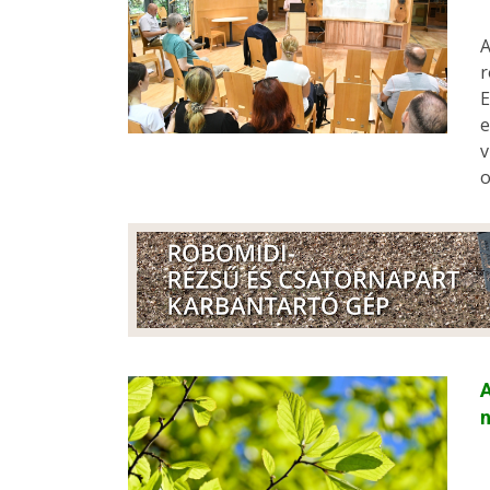
A
r
E
e
v
o
A