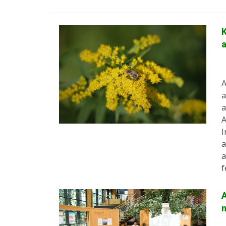
K
A
a
a
A
I
a
a
f
A