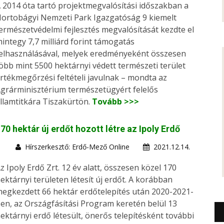
 2014 óta tartó projektmegvalósítási időszakban a
ortobágyi Nemzeti Park Igazgatóság 9 kiemelt
ermészetvédelmi fejlesztés megvalósítását kezdte el
integy 7,7 milliárd forint támogatás
elhasználásával, melyek eredményeként összesen
öbb mint 5500 hektárnyi védett természeti terület
rtékmegőrzési feltételi javulnak – mondta az
grárminisztérium természetügyért felelős
llamtitkára Tiszakürtön.
Tovább >>>
70 hektár új erdőt hozott létre az Ipoly Erdő
Hírszerkesztő: Erdő-Mező Online
2021.12.14.
z Ipoly Erdő Zrt. 12 év alatt, összesen közel 170
ektárnyi területen létesít új erdőt. A korábban
egkezdett 66 hektár erdőtelepítés után 2020-2021-
en, az Országfásítási Program keretén belül 13
ektárnyi erdő létesült, önerős telepítésként további