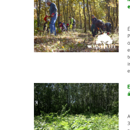
e
É
P
ö
e
t
i
e
E
A
3