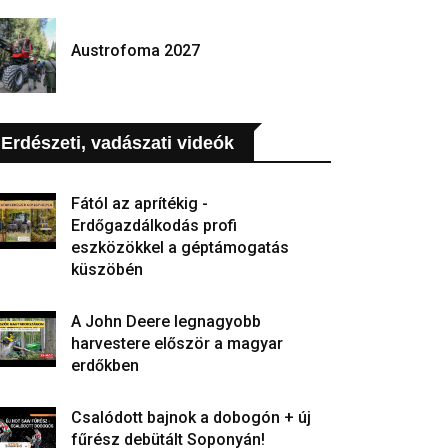
Austrofoma 2027
Erdészeti, vadászati videók
Fától az aprítékig -
Erdőgazdálkodás profi
eszközökkel a géptámogatás
küszöbén
A John Deere legnagyobb
harvestere először a magyar
erdőkben
Csalódott bajnok a dobogón + új
fűrész debütált Soponyán!