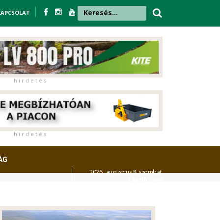
KAPCSOLAT
h i r d e t é s
h i r d e t é s
ÁG
2026. augusztus 8. szombat,
László
napja