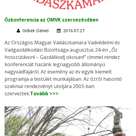
Őzkonferencia az OMVK szervezésében
Gribek Dániel
2016.07.27.
Az Országos Magyar Vadászkamara Vadvédelmi és
Vadgazdálkodási Bizottsága augusztus 24-én „Őz
hosszútávon! – Gazdálkodj okosan!” címmel rendez
konferenciát hazánk legnagyobb állományú
nagyvadfajáról. Az esemény az év egyik kiemelt
programja a testület munkájában. Az őzről hasonló
szakmai rendezvényt utoljára 2003-ban
szerveztek.
Tovább >>>