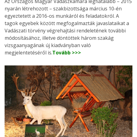
Az Országos Magyar Vadászkamara legfiatalabb – 2015
nyarán létrehozott – szakbizottsága március 10-én
egyeztetett a 2016-os munkáról és feladatokról. A
tagok egyebek között megfogalmazták javaslataikat a
Vadászati törvény végrehajtási rendeletének további
módosításához, illetve döntöttek három szakág
vizsgaanyagának új kiadványban való
megjelentetéséről is.
Tovább >>>