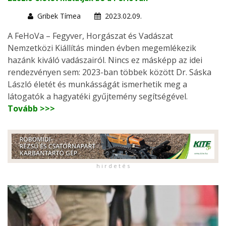
Gribek Tímea
2023.02.09.
A FeHoVa – Fegyver, Horgászat és Vadászat
Nemzetközi Kiállítás minden évben megemlékezik
hazánk kiváló vadászairól. Nincs ez másképp az idei
rendezvényen sem: 2023-ban többek között Dr. Sáska
László életét és munkásságát ismerhetik meg a
látogatók a hagyatéki gyűjtemény segítségével.
Tovább >>>
h i r d e t é s