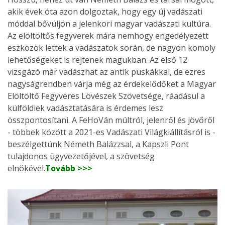
akik évek óta azon dolgoztak, hogy egy új vadászati
móddal bővüljön a jelenkori magyar vadászati kultúra.
Az elöltöltős fegyverek mára nemhogy engedélyezett
eszközök lettek a vadászatok során, de nagyon komoly
lehetőségeket is rejtenek magukban. Az első 12
vizsgázó már vadászhat az antik puskákkal, de ezres
nagyságrendben várja még az érdekelődőket a Magyar
Elöltöltő Fegyveres Lövészek Szövetsége, ráadásul a
külföldiek vadásztatására is érdemes lesz
összpontosítani. A FeHoVán múltról, jelenről és jövőről
- többek között a 2021-es Vadászati Világkiállításról is -
beszélgettünk Németh Balázzsal, a Kapszli Pont
tulajdonos ügyvezetőjével, a szövetség
elnökével.
Tovább >>>