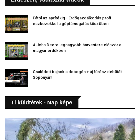
Fától az aprítékig - Erdőgazdálkodás profi
eszközökkel a géptámogatás küszöbén
A John Deere legnagyobb harvestere először a
magyar erdőkben
Csalódott bajnok a dobogón + új fűrész debütált
Soponyán!
Ti küldtétek - Nap képe