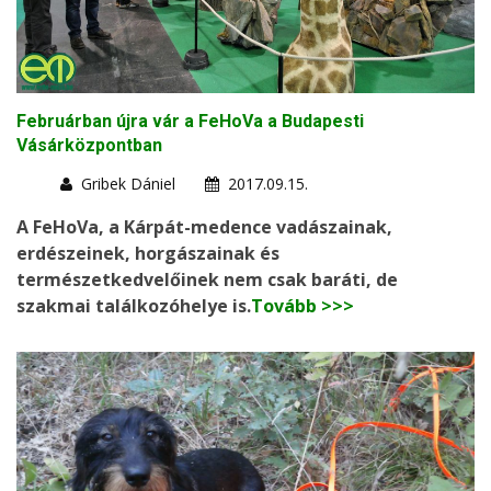
Februárban újra vár a FeHoVa a Budapesti
Vásárközpontban
Gribek Dániel
2017.09.15.
A FeHoVa, a Kárpát-medence vadászainak,
erdészeinek, horgászainak és
természetkedvelőinek nem csak baráti, de
szakmai találkozóhelye is.
Tovább >>>