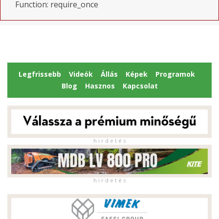
Function: require_once
Legfrissebb
Videók
Állás
Képek
Programok
Blog
Hasznos
Kapcsolat
h i r d e t é s
h i r d e t é s