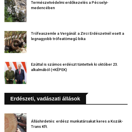
Természetvédelmi erdőkezelés a Pécselyi-
medencében
Trófeaszemle a Vergánál: a Zirci Erdészetnél esett a
legnagyobb trófeatömegű bika
Ezúttal is számos erdészt tüntettek ki október 23.
alkalmából (+KÉPEK)
Erdészeti, vadászati állások
Álláshirdetés: erdész munkatársakat keres a Kozák-
Trans Kft.