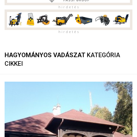
h i r d e t é s
h i r d e t é s
HAGYOMÁNYOS VADÁSZAT
KATEGÓRIA
CIKKEI