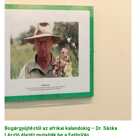
Bogárgyűjtéstől az afrikai kalandokig – Dr. Sáska
László életét mutatják be a FeHoVán