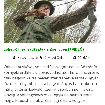
Lóhátról, íjjal vadásztak a Zselicben (+VIDEÓ)
Hírszerkesztő: Erdő-Mező Online
2016.04.11.
Volt aki puskával, volt, aki íjjal vágott neki a Bőszénfa
környéki erdőknek. Lovas vadászatot Európa-szerte is
csak nagyon kevés helyen szerveznek. A teríték ugyan
jóval szerényebb, mint a hagyományos hajtásokon, a
műfaj értői és kedvelői szerint azonban nem is ez a
lényeg. A vendégvadászokat egyik hajnalban lepte
meg a Kapos.hu stábja, és megnézték, hogyan