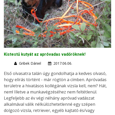
Kistestű kutyát az apróvadas vadőröknek!
Gribek Dániel
2017.06.06.
Első olvasatra talán úgy gondolhatja a kedves olvasó,
hogy elírás történt - már rögtön a címben. Apróvadas
területre a hivatásos kollégának vizsla kell, nem? Hát,
nem! Illetve a munkavégzéséhez nem feltétlenül.
Legfeljebb az év végi néhány apróvad vadászat
alkalmával válik nélkülözhetetlenné egy szépen
dolgozó vizsla, retriever, egyéb kajtató és/vagy