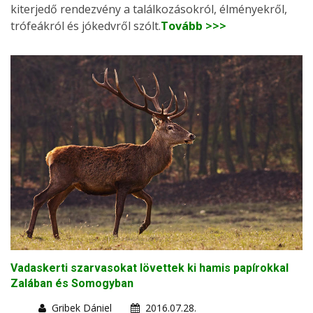
kiterjedő rendezvény a találkozásokról, élményekről,
trófeákról és jókedvről szólt.
Tovább >>>
Vadaskerti szarvasokat lövettek ki hamis papírokkal
Zalában és Somogyban
Gribek Dániel
2016.07.28.