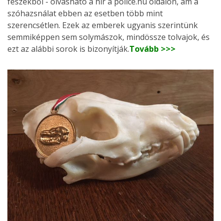
fészekből - olvasható a hír a police.hu oldalon, ám a
szóhazsnálat ebben az esetben több mint
szerencsétlen. Ezek az emberek ugyanis szerintünk
semmiképpen sem solymászok, mindössze tolvajok, és
ezt az alábbi sorok is bizonyítják.
Tovább >>>