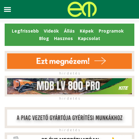
Legfrissebb
Videók
Állás
Képek
Programok
Blog
Hasznos
Kapcsolat
h i r d e t é s
h i r d e t é s
h i r d e t é s