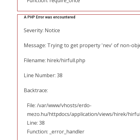
Function: require_once
A PHP Error was encountered
Severity: Notice
Message: Trying to get property 'nev' of non-obj
Filename: hirek/hirfull.php
Line Number: 38
Backtrace:
File: /var/www/vhosts/erdo-
mezo.hu/httpdocs/application/views/hirek/hirfu
Line: 38
Function: _error_handler