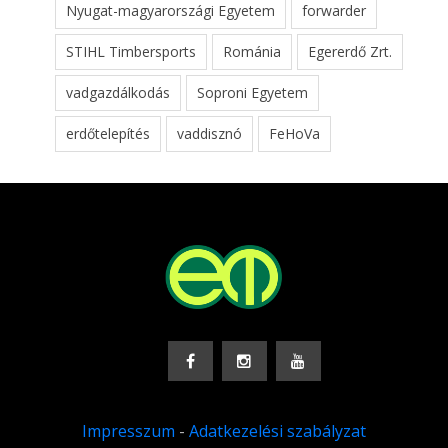
Nyugat-magyarországi Egyetem
forwarder
STIHL Timbersports
Románia
Egererdő Zrt.
vadgazdálkodás
Soproni Egyetem
erdőtelepítés
vaddisznó
FeHoVa
Impresszum
-
Adatkezelési szabályzat