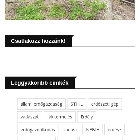
Csatlakozz hozzánk!
Leggyakoribb cimkék
állami erdőgazdaság
STIHL
erdészeti gép
vadászat
fakitermelés
Erdély
erdőgazdálkodás
vadász
NÉBIH
erdész