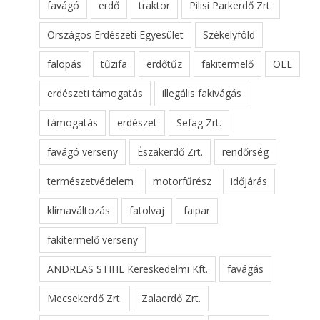
favágó
erdő
traktor
Pilisi Parkerdő Zrt.
Országos Erdészeti Egyesület
Székelyföld
falopás
tűzifa
erdőtűz
fakitermelő
OEE
erdészeti támogatás
illegális fakivágás
támogatás
erdészet
Sefag Zrt.
favágó verseny
Északerdő Zrt.
rendőrség
természetvédelem
motorfűrész
időjárás
klímaváltozás
fatolvaj
faipar
fakitermelő verseny
ANDREAS STIHL Kereskedelmi Kft.
favágás
Mecsekerdő Zrt.
Zalaerdő Zrt.