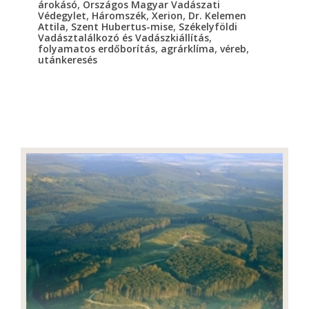
,
árokásó
Országos Magyar Vadászati
,
,
,
Védegylet
Háromszék
Xerion
Dr. Kelemen
,
,
Attila
Szent Hubertus-mise
Székelyföldi
,
Vadásztalálkozó és Vadászkiállítás
,
,
,
folyamatos erdőborítás
agrárklíma
véreb
utánkeresés