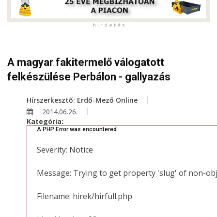
h i r d e t é s
A magyar fakitermelő válogatott
felkészülése Perbálon - gallyazás
Hírszerkesztő: Erdő-Mező Online
2014.06.26.
Kategória:
A PHP Error was encountered
Severity: Notice
Message: Trying to get property 'slug' of non-ob
Filename: hirek/hirfull.php