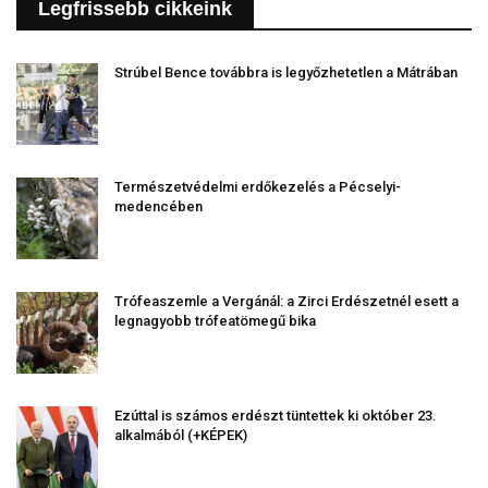
Legfrissebb cikkeink
Strúbel Bence továbbra is legyőzhetetlen a Mátrában
Természetvédelmi erdőkezelés a Pécselyi-
medencében
Trófeaszemle a Vergánál: a Zirci Erdészetnél esett a
legnagyobb trófeatömegű bika
Ezúttal is számos erdészt tüntettek ki október 23.
alkalmából (+KÉPEK)