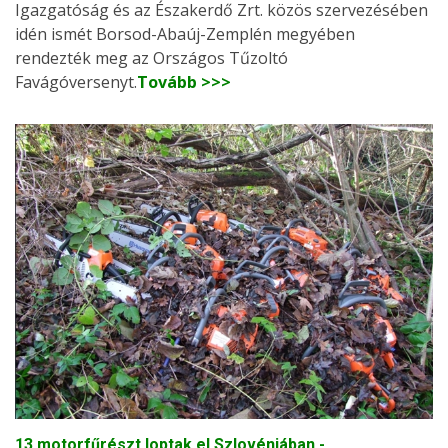
Igazgatóság és az Északerdő Zrt. közös szervezésében
idén ismét Borsod-Abaúj-Zemplén megyében
rendezték meg az Országos Tűzoltó
Favágóversenyt.
Tovább >>>
13 motorfűrészt loptak el Szlovéniában -