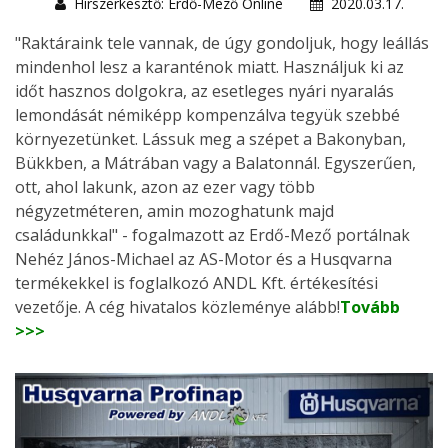
Hírszerkesztő: Erdő-Mező Online
2020.03.17.
"Raktáraink tele vannak, de úgy gondoljuk, hogy leállás
mindenhol lesz a karanténok miatt. Használjuk ki az
időt hasznos dolgokra, az esetleges nyári nyaralás
lemondását némiképp kompenzálva tegyük szebbé
környezetünket. Lássuk meg a szépet a Bakonyban,
Bükkben, a Mátrában vagy a Balatonnál. Egyszerűen,
ott, ahol lakunk, azon az ezer vagy több
négyzetméteren, amin mozoghatunk majd
családunkkal" - fogalmazott az Erdő-Mező portálnak
Nehéz János-Michael az AS-Motor és a Husqvarna
termékekkel is foglalkozó ANDL Kft. értékesítési
vezetője. A cég hivatalos közleménye alább!
Tovább
>>>