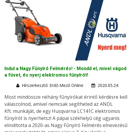
Indul a Nagy Fűnyíró Felmérés! - Mondd el, mivel vágod
a füvet, és nyerj elektromos fűnyírót!
Hírszerkesztő: Erdő-Mező Online
2020.05.24.
Most mindössze néhány fűnyírókat érintő kérdésre kell
válaszolnod, amivel nemcsak segítheted az ANDL
Kft. munkáját, de egy Husqvarna LC141C elektromos
fűnyírót is nyerhetsz! A pápai székhelyű cég ugyanis
elindította a 2020-as Nagy Fűnyíró Felmérés elnevezésű