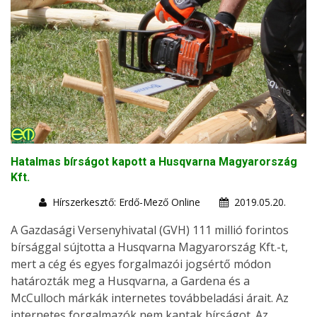
Hatalmas bírságot kapott a Husqvarna Magyarország
Kft.
Hírszerkesztő: Erdő-Mező Online
2019.05.20.
A Gazdasági Versenyhivatal (GVH) 111 millió forintos
bírsággal sújtotta a Husqvarna Magyarország Kft.-t,
mert a cég és egyes forgalmazói jogsértő módon
határozták meg a Husqvarna, a Gardena és a
McCulloch márkák internetes továbbeladási árait. Az
internetes forgalmazók nem kaptak bírságot. Az