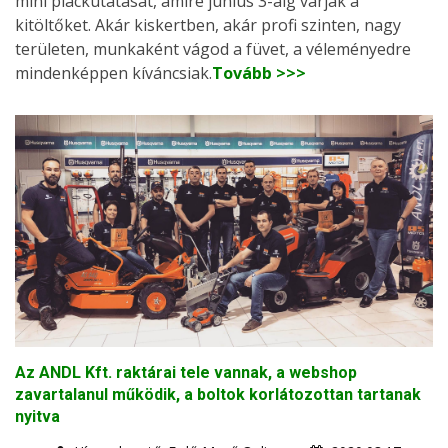
mini piackutatását, amire június 3-áig várják a
kitöltőket. Akár kiskertben, akár profi szinten, nagy
területen, munkaként vágod a füvet, a véleményedre
mindenképpen kíváncsiak.
Tovább >>>
Az ANDL Kft. raktárai tele vannak, a webshop
zavartalanul működik, a boltok korlátozottan tartanak
nyitva