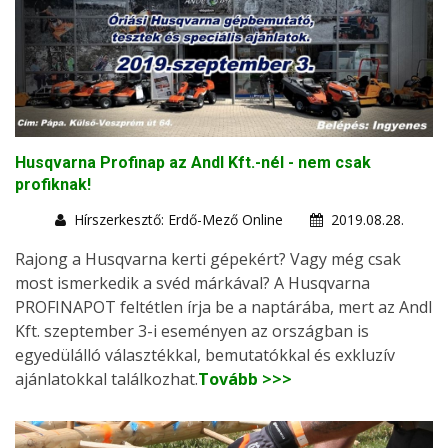
Husqvarna Profinap az Andl Kft.-nél - nem csak
profiknak!
Hírszerkesztő: Erdő-Mező Online
2019.08.28.
Rajong a Husqvarna kerti gépekért? Vagy még csak
most ismerkedik a svéd márkával? A Husqvarna
PROFINAPOT feltétlen írja be a naptárába, mert az Andl
Kft. szeptember 3-i eseményen az országban is
egyedülálló választékkal, bemutatókkal és exkluzív
ajánlatokkal találkozhat.
Tovább >>>