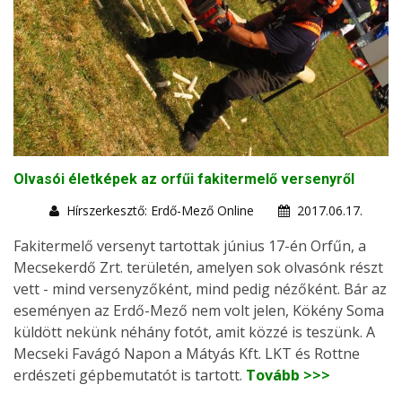
Olvasói életképek az orfűi fakitermelő versenyről
Hírszerkesztő: Erdő-Mező Online
2017.06.17.
Fakitermelő versenyt tartottak június 17-én Orfűn, a
Mecsekerdő Zrt. területén, amelyen sok olvasónk részt
vett - mind versenyzőként, mind pedig nézőként. Bár az
eseményen az Erdő-Mező nem volt jelen, Kökény Soma
küldött nekünk néhány fotót, amit közzé is teszünk. A
Mecseki Favágó Napon a Mátyás Kft. LKT és Rottne
erdészeti gépbemutatót is tartott.
Tovább >>>