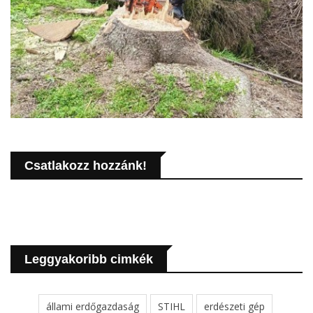
Csatlakozz hozzánk!
Leggyakoribb cimkék
állami erdőgazdaság
STIHL
erdészeti gép