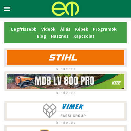
Legfrissebb
Videók
Állás
Képek
Programok
Blog
Hasznos
Kapcsolat
h i r d e t é s
h i r d e t é s
h i r d e t é s