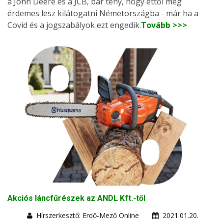
a John Deere és a JCB, bár tény, hogy ettől még
érdemes lesz kilátogatni Németországba - már ha a
Covid és a jogszabályok ezt engedik.
Tovább >>>
Akciós láncfűrészek az ANDL Kft.-től
Hírszerkesztő: Erdő-Mező Online
2021.01.20.