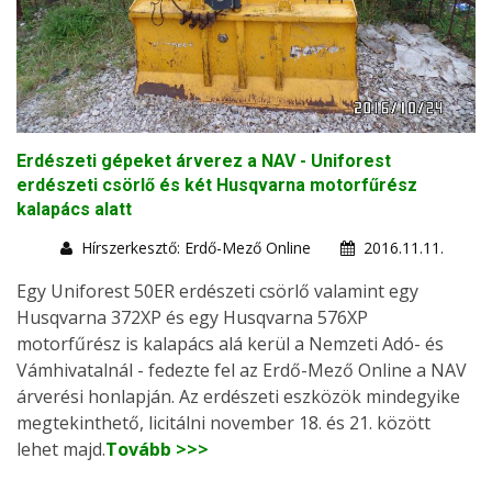
Erdészeti gépeket árverez a NAV - Uniforest
erdészeti csörlő és két Husqvarna motorfűrész
kalapács alatt
Hírszerkesztő: Erdő-Mező Online
2016.11.11.
Egy Uniforest 50ER erdészeti csörlő valamint egy
Husqvarna 372XP és egy Husqvarna 576XP
motorfűrész is kalapács alá kerül a Nemzeti Adó- és
Vámhivatalnál - fedezte fel az Erdő-Mező Online a NAV
árverési honlapján. Az erdészeti eszközök mindegyike
megtekinthető, licitálni november 18. és 21. között
lehet majd.
Tovább >>>