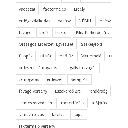
vadászat
fakitermelés
Erdély
erdőgazdálkodás
vadász
NÉBIH
erdész
favágó
erdő
traktor
Pilisi Parkerdő Zrt.
Országos Erdészeti Egyesület
Székelyföld
falopás
tűzifa
erdőtűz
fakitermelő
OEE
erdészeti támogatás
illegális fakivágás
támogatás
erdészet
Sefag Zrt.
favágó verseny
Északerdő Zrt.
rendőrség
természetvédelem
motorfűrész
időjárás
klímaváltozás
fatolvaj
faipar
fakitermelő verseny