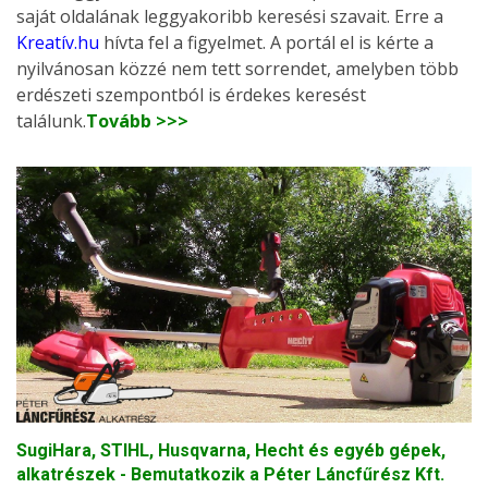
saját oldalának leggyakoribb keresési szavait. Erre a
Kreatív.hu
hívta fel a figyelmet. A portál el is kérte a
nyilvánosan közzé nem tett sorrendet, amelyben több
erdészeti szempontból is érdekes keresést
találunk.
Tovább >>>
SugiHara, STIHL, Husqvarna, Hecht és egyéb gépek,
alkatrészek - Bemutatkozik a Péter Láncfűrész Kft.