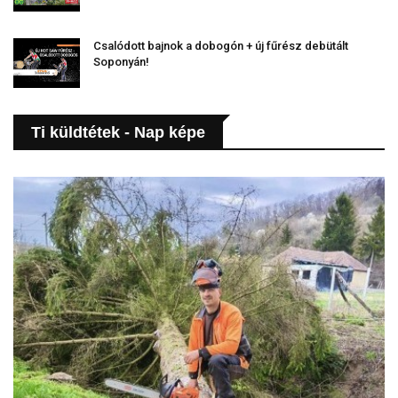
Csalódott bajnok a dobogón + új fűrész debütált
Soponyán!
Ti küldtétek - Nap képe