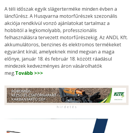
A téli időszak egyik slágerterméke minden évben a
láncfűrész. A Husqvarna motorfűrészek szezonális
akciója rendkívül vonzó ajánlatokat tartalmaz a
hobbitól a legkomolyabb, professzionális
felhasználásra tervezett motorfűrészekig. Az ANDL Kft.
akkumulátoros, benzines és elektromos termékeket
egyaránt kínál, amelyeknek mind megvan a maga
előnye, január 18. és február 18. között ráadásul
mindezek kedvezményes áron vásárolhatók
meg.
Tovább >>>
h i r d e t é s