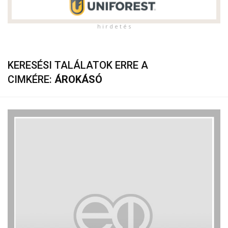
h i r d e t é s
KERESÉSI TALÁLATOK ERRE A
CIMKÉRE:
ÁROKÁSÓ