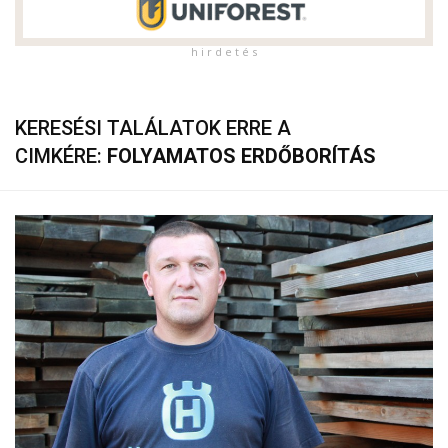
h i r d e t é s
KERESÉSI TALÁLATOK ERRE A
CIMKÉRE:
FOLYAMATOS ERDŐBORÍTÁS