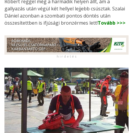
Róbert reggel még a harmadik helyen állt, ám a
gallyazás után végül két hellyel lejjebb csúsztak. Szalai
Dániel azonban a szombati pontos döntés után
összesítettben is ifjúsági bronzérmes lett!
Tovább >>>
h i r d e t é s