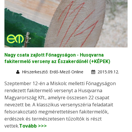
Nagy csata zajlott Fónagyságon - Husqvarna
fakitermelő verseny az Északerdőnél (+KÉPEK)
Hírszerkesztő: Erdő-Mező Online
2015.09.12.
Szeptember 12-én a Miskolc melletti Fónagyságon
rendezett fakitermelő versenyt a Husqvarna
Magyarország Kft., amelyre összesen 22 csapat
nevezett be. A klasszikus versenyszéria feladatait
felsorakoztató megmérettetésen fakitermelők,
erdészek és természetesen tűzoltók is részt
vettek.
Tovább >>>