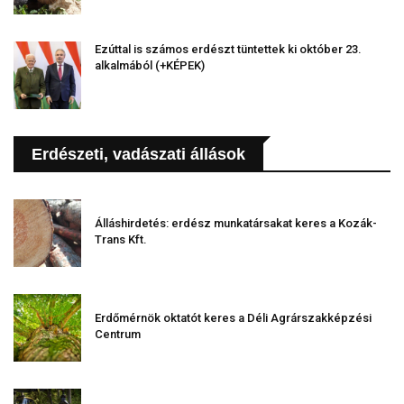
Ezúttal is számos erdészt tüntettek ki október 23.
alkalmából (+KÉPEK)
Erdészeti, vadászati állások
Álláshirdetés: erdész munkatársakat keres a Kozák-
Trans Kft.
Erdőmérnök oktatót keres a Déli Agrárszakképzési
Centrum