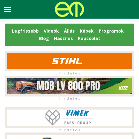
Legfrissebb
Videók
Állás
Képek
Programok
Blog
Hasznos
Kapcsolat
h i r d e t é s
h i r d e t é s
h i r d e t é s