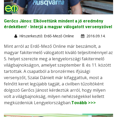
Gerőcs János: Elkövettünk mindent a jó eredmény
érdekében! - Interjú a magyar válogatott versenyzővel
Hírszerkesztő: Erdő-Mező Online
2016.09.14.
Mint arról az Erdő-Mező Online már beszámolt, a
magyar fakitermelő válogatott kiváló teljesítménnyel az
5. helyet szerezte meg a lengyelországi fakitermelő
világbajnokságon, amelyet szeptember 8. és 11. között
tartottak. A csapatból a bronzérmes ifjúsági
versenyzőt, Szalai Dánielt már kifaggattuk, most a
felnőtt keret legújabb tagját, a civilben tűzoltóként
dolgozó Gerőcs Jánost kérdeztük arról, hogy milyen
volt a világbajnokság, milyen nehézségekkel kellett
megküzdeniük Lengyelországban.
Tovább >>>