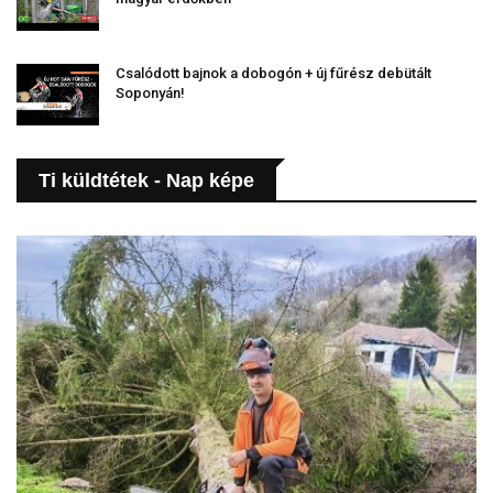
Csalódott bajnok a dobogón + új fűrész debütált
Soponyán!
Ti küldtétek - Nap képe