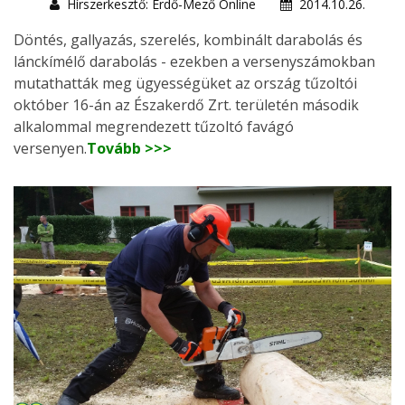
Hírszerkesztő: Erdő-Mező Online
2014.10.26.
Döntés, gallyazás, szerelés, kombinált darabolás és
lánckímélő darabolás - ezekben a versenyszámokban
mutathatták meg ügyességüket az ország tűzoltói
október 16-án az Északerdő Zrt. területén második
alkalommal megrendezett tűzoltó favágó
versenyen.
Tovább >>>