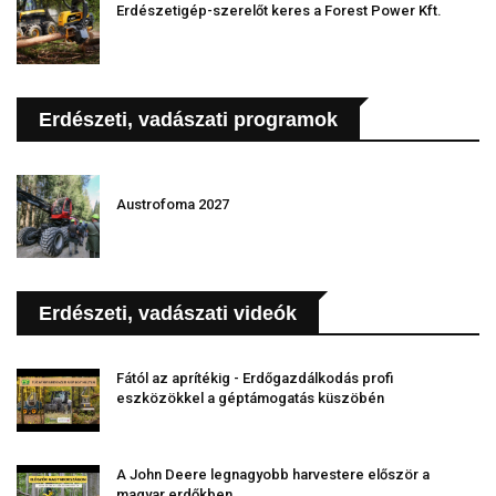
Erdészetigép-szerelőt keres a Forest Power Kft.
Erdészeti, vadászati programok
Austrofoma 2027
Erdészeti, vadászati videók
Fától az aprítékig - Erdőgazdálkodás profi
eszközökkel a géptámogatás küszöbén
A John Deere legnagyobb harvestere először a
magyar erdőkben