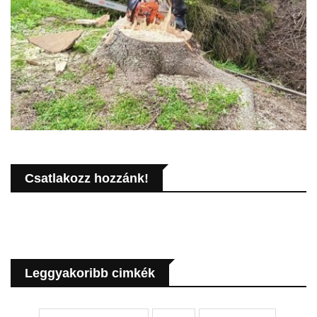
Csatlakozz hozzánk!
Leggyakoribb cimkék