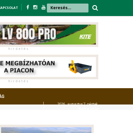
KAPCSOLAT
h i r d e t é s
h i r d e t é s
ÁG
2026. augusztus 7. péntek,
Ibolya
napja