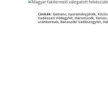
,
,
Cimkék:
Gemenc
nyereményjáték
Közös 
,
,
Vadászati Védegylet
Háromszék
Xerion
,
,
utánkeresés
Bátaszéki Vadászegylet
He