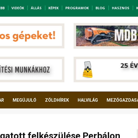
EBB
VIDEÓK
ÁLLÁS
KÉPEK
PROGRAMOK
BLOG
HASZNOS
AR
MEGÚJULÓ
ZÖLDHÍREK
HALVILÁG
MEZŐGAZDAS
gatott felkészülése Perbálon