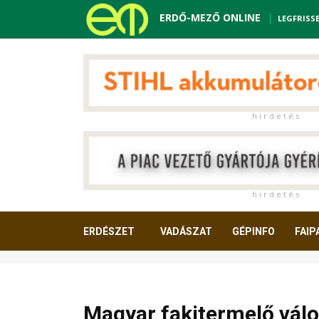
ERDŐ-MEZŐ ONLINE
LEGFRISS
h i r d e t é s
h i r d e t é s
ERDÉSZET
VADÁSZAT
GÉPINFO
FAIP
OLVASNIVALÓ
Magyar fakitermelő válo