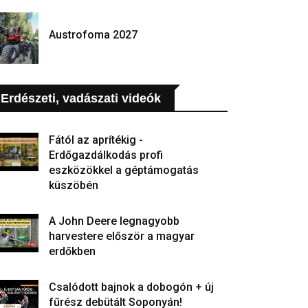
Austrofoma 2027
Erdészeti, vadászati videók
Fától az aprítékig -
Erdőgazdálkodás profi
eszközökkel a géptámogatás
küszöbén
A John Deere legnagyobb
harvestere először a magyar
erdőkben
Csalódott bajnok a dobogón + új
fűrész debütált Soponyán!