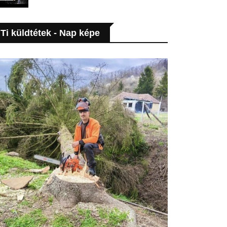
Ti küldtétek - Nap képe