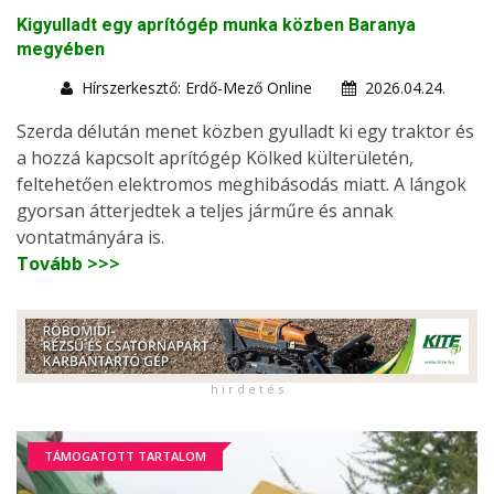
Kigyulladt egy aprítógép munka közben Baranya
megyében
Hírszerkesztő: Erdő-Mező Online
2026.04.24.
Szerda délután menet közben gyulladt ki egy traktor és
a hozzá kapcsolt aprítógép Kölked külterületén,
feltehetően elektromos meghibásodás miatt. A lángok
gyorsan átterjedtek a teljes járműre és annak
vontatmányára is.
Tovább >>>
h i r d e t é s
TÁMOGATOTT TARTALOM