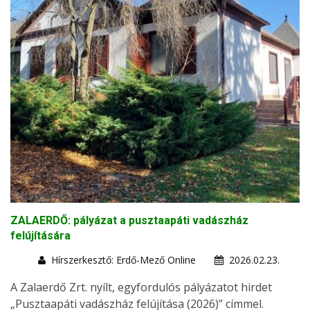
ZALAERDŐ: pályázat a pusztaapáti vadászház
felújítására
Hírszerkesztő: Erdő-Mező Online
2026.02.23.
A Zalaerdő Zrt. nyílt, egyfordulós pályázatot hirdet
„Pusztaapáti vadászház felújítása (2026)” címmel.