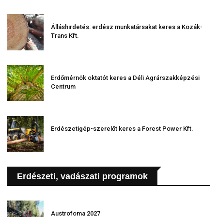
Álláshirdetés: erdész munkatársakat keres a Kozák-
Trans Kft.
Erdőmérnök oktatót keres a Déli Agrárszakképzési
Centrum
Erdészetigép-szerelőt keres a Forest Power Kft.
Erdészeti, vadászati programok
Austrofoma 2027