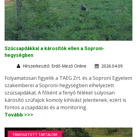
Szúcsapdákkal a károsítók ellen a Soproni-
hegységben
Hírszerkesztő: Erdő-Mező Online
2026.04.09.
Folyamatosan figyelik a TAEG Zrt. és a Soproni Egyetem
szakemberei a Soproni-hegységben elhelyezett
szúcsapdákat. A főként a fenyő féléket súlyosan
károsító szúfajok komoly kihívást jelentenek, ezért is
fontos a csapdázás és a monitoring.
Tovább >>>
TÁMOGATOTT TARTALOM