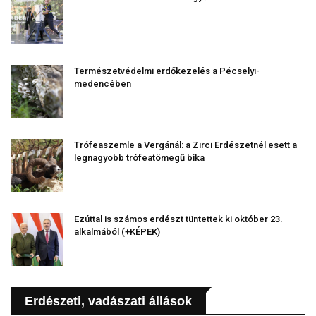
Természetvédelmi erdőkezelés a Pécselyi-
medencében
Trófeaszemle a Vergánál: a Zirci Erdészetnél esett a
legnagyobb trófeatömegű bika
Ezúttal is számos erdészt tüntettek ki október 23.
alkalmából (+KÉPEK)
Erdészeti, vadászati állások