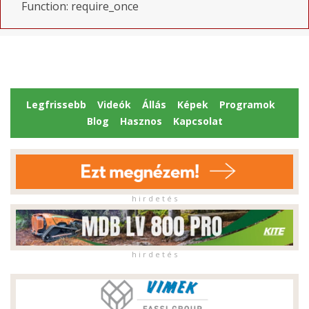
Function: require_once
Legfrissebb
Videók
Állás
Képek
Programok
Blog
Hasznos
Kapcsolat
h i r d e t é s
h i r d e t é s