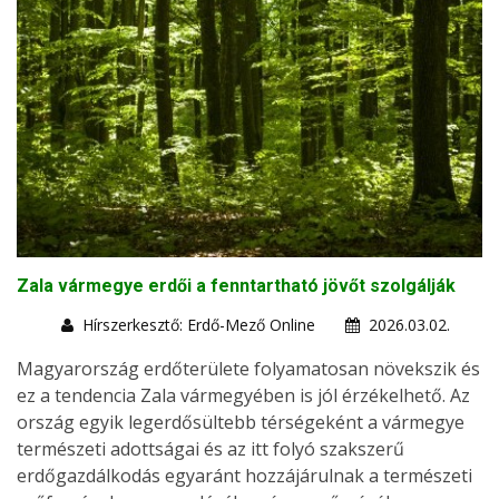
Zala vármegye erdői a fenntartható jövőt szolgálják
Hírszerkesztő: Erdő-Mező Online
2026.03.02.
Magyarország erdőterülete folyamatosan növekszik és
ez a tendencia Zala vármegyében is jól érzékelhető. Az
ország egyik legerdősültebb térségeként a vármegye
természeti adottságai és az itt folyó szakszerű
erdőgazdálkodás egyaránt hozzájárulnak a természeti