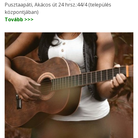
Pusztaapáti, Akácos út 24 hrsz.:44/4 (település
központjában)
Tovább >>>