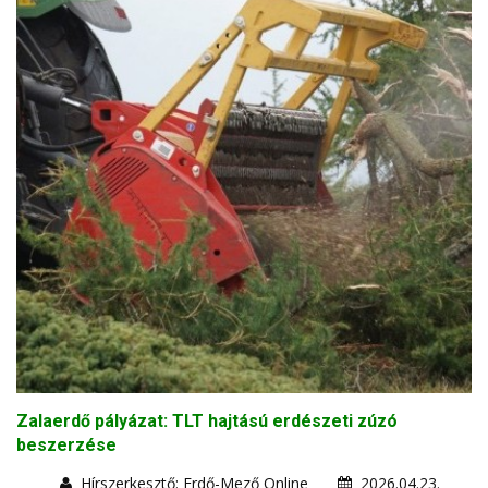
Zalaerdő pályázat: TLT hajtású erdészeti zúzó
beszerzése
Hírszerkesztő: Erdő-Mező Online
2026.04.23.