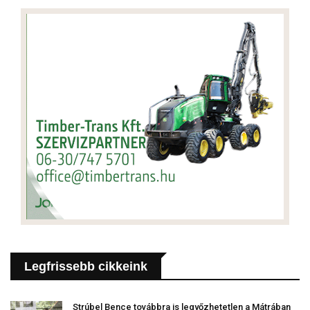
Legfrissebb cikkeink
Strúbel Bence továbbra is legyőzhetetlen a Mátrában