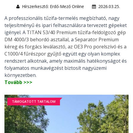
Hírszerkesztő: Erdő-Mező Online
2026.03.25.
A professzionális tűzifa-termelés megbízható, nagy
teljesítményű és ipari felhasználásra tervezett gépeket
igényel. A
TITAN 53/40 Premium tűzifa-feldolgozó gép
DM 4000/3 behordó asztallal,
a
Separator Premium
kéreg és forgács leválasztó, az OE3 Pro porelszívó és a
C1000/4 fűrészpor gyűjtő
együtt egy olyan komplex
rendszert alkotnak, amely maximális hatékonyságot és
folyamatos munkavégzést biztosít nagyüzemi
környezetben.
Tovább >>>
TÁMOGATOTT TARTALOM