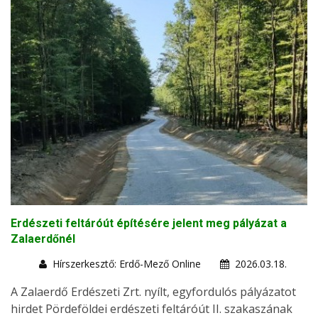
Erdészeti feltáróút építésére jelent meg pályázat a
Zalaerdőnél
Hírszerkesztő: Erdő-Mező Online
2026.03.18.
A Zalaerdő Erdészeti Zrt. nyílt, egyfordulós pályázatot
hirdet Pördeföldei erdészeti feltáróút II. szakaszának