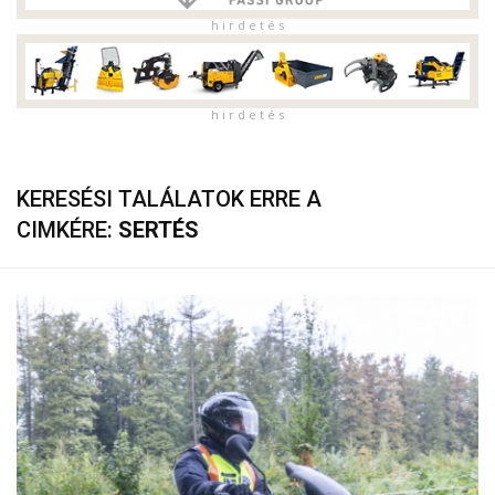
h i r d e t é s
h i r d e t é s
KERESÉSI TALÁLATOK ERRE A
CIMKÉRE:
SERTÉS