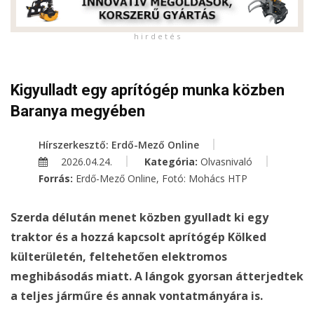
h i r d e t é s
Kigyulladt egy aprítógép munka közben
Baranya megyében
Hírszerkesztő: Erdő-Mező Online
2026.04.24.
Kategória:
Olvasnivaló
Forrás:
Erdő-Mező Online, Fotó: Mohács HTP
Szerda délután menet közben gyulladt ki egy
traktor és a hozzá kapcsolt aprítógép Kölked
külterületén, feltehetően elektromos
meghibásodás miatt. A lángok gyorsan átterjedtek
a teljes járműre és annak vontatmányára is.