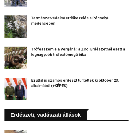
Természetvédelmi erdőkezelés a Pécselyi-
medencében
Trófeaszemle a Vergánál: a Zirci Erdészetnél esett a
legnagyobb trófeatömegű bika
Ezúttal is számos erdészt tüntettek ki október 23.
alkalmából (+KÉPEK)
Erdészeti, vadászati állások