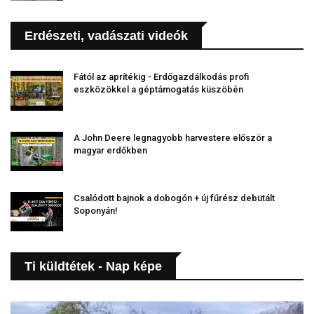
Erdészeti, vadászati videók
Fától az aprítékig - Erdőgazdálkodás profi
eszközökkel a géptámogatás küszöbén
A John Deere legnagyobb harvestere először a
magyar erdőkben
Csalódott bajnok a dobogón + új fűrész debütált
Soponyán!
Ti küldtétek - Nap képe