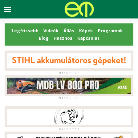
Legfrissebb
Videók
Állás
Képek
Programok
Blog
Hasznos
Kapcsolat
h i r d e t é s
h i r d e t é s
h i r d e t é s