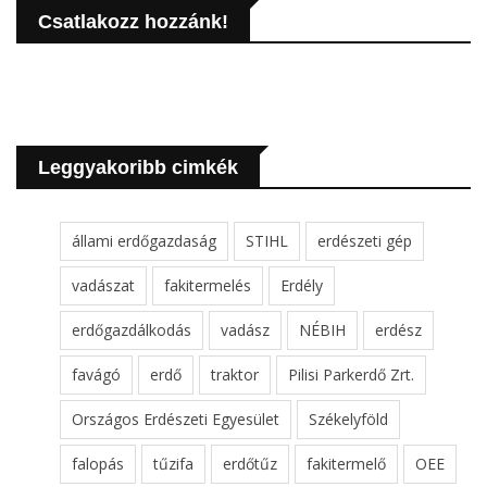
Csatlakozz hozzánk!
Leggyakoribb cimkék
állami erdőgazdaság
STIHL
erdészeti gép
vadászat
fakitermelés
Erdély
erdőgazdálkodás
vadász
NÉBIH
erdész
favágó
erdő
traktor
Pilisi Parkerdő Zrt.
Országos Erdészeti Egyesület
Székelyföld
falopás
tűzifa
erdőtűz
fakitermelő
OEE