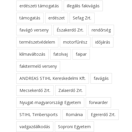
erdészeti támogatás
illegális fakivágás
támogatás
erdészet
Sefag Zrt.
favágó verseny
Északerdő Zrt.
rendőrség
természetvédelem
motorfűrész
időjárás
klímaváltozás
fatolvaj
faipar
fakitermelő verseny
ANDREAS STIHL Kereskedelmi Kft.
favágás
Mecsekerdő Zrt.
Zalaerdő Zrt.
Nyugat-magyarországi Egyetem
forwarder
STIHL Timbersports
Románia
Egererdő Zrt.
vadgazdálkodás
Soproni Egyetem