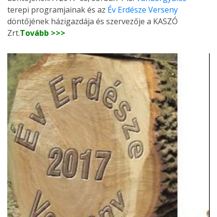
terepi programjainak és az
Év Erdésze Verseny
döntőjének házigazdája és szervezője a KASZÓ
Zrt.
Tovább >>>