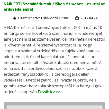
NAIK ERTI Szemináriumok élőben és weben - ezúttal az
erdővédelemről
Hírszerkesztő: Erdő-Mező Online
2017.04.24.
A NAIK Erdészeti Tudományos Intézet (ERTI) május 10-
én tartja soron következő szemináriumi rendezvényét,
amelyet nem csak személyesen, de interneten keresztül
is követni lehet. A rendezvénysorozat célja, hogy
segítse a szakmai érdeklődőket a tájékozódásban az
adott témakörökkel kapcsolatban, és bemutasson
néhányat az elmúlt időszak kutatási eredményeiből. A
téma ezúttal a erdővédelem, szó lesz többek között
erdészeti fénycsapdákról, a cserebogarak elleni
védekezési lehetőségekről, az invazív fajokról, de a
gomba-rovar kapcsolatok szerepéről is a betegségek
terjedése kapcsán.
Tovább >>>