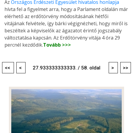
Az
Országos Erdészeti Egyesület hivatalos honlapja
hívta fel a figyelmet arra, hogy a Parlament oldalán már
elérhető az erdőtörvény módosításának hétfői
vitájának felvétele, így bárki végignézheti, hogy miről is
beszéltek a képviselők az ágazatot érintő jogszabály
változtatása kapcsán. Az Erdőtörvény vitája 4 óra 29
percnél kezdődik.
Tovább >>>
<<
<
27.933333333333. / 58. oldal
>
>>