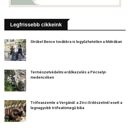
Legfrissebb cikkeink
Strúbel Bence továbbra is legyőzhetetlen a Mátrában
Természetvédelmi erdőkezelés a Pécselyi-
medencében
Trófeaszemle a Vergánál: a Zirci Erdészetnél esett a
legnagyobb trófeatömegű bika