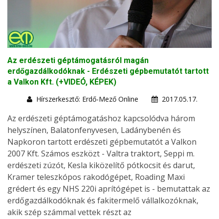
Az erdészeti géptámogatásról magán
erdőgazdálkodóknak - Erdészeti gépbemutatót tartott
a Valkon Kft. (+VIDEÓ, KÉPEK)
Hírszerkesztő: Erdő-Mező Online
2017.05.17.
Az erdészeti géptámogatáshoz kapcsolódva három
helyszínen, Balatonfenyvesen, Ladánybenén és
Napkoron tartott erdészeti gépbemutatót a Valkon
2007 Kft. Számos eszközt - Valtra traktort, Seppi m.
erdészeti zúzót, Kesla kiközelítő pótkocsit és darut,
Kramer teleszkópos rakodógépet, Roading Maxi
grédert és egy NHS 220i aprítógépet is - bemutattak az
erdőgazdálkodóknak és fakitermelő vállalkozóknak,
akik szép számmal vettek részt az