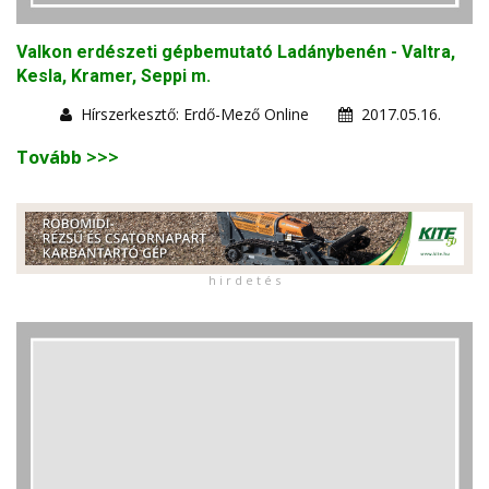
Valkon erdészeti gépbemutató Ladánybenén - Valtra,
Kesla, Kramer, Seppi m.
Hírszerkesztő: Erdő-Mező Online
2017.05.16.
Tovább >>>
h i r d e t é s