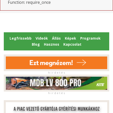
Function: require_once
Legfrissebb
Videók
Állás
Képek
Programok
Blog
Hasznos
Kapcsolat
h i r d e t é s
h i r d e t é s