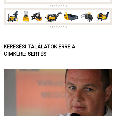
h i r d e t é s
h i r d e t é s
KERESÉSI TALÁLATOK ERRE A
CIMKÉRE:
SERTÉS