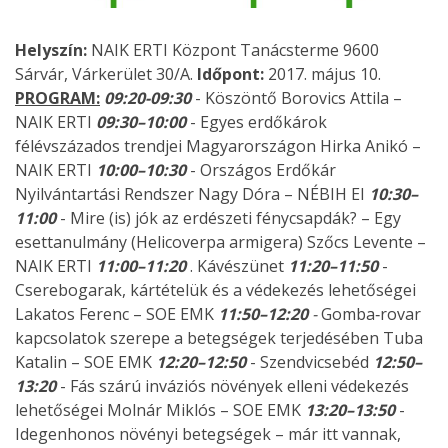
Helyszín:
NAIK ERTI Központ Tanácsterme 9600
Sárvár, Várkerület 30/A.
Időpont:
2017. május 10.
PROGRAM:
09:20-09:30
- Köszöntő Borovics Attila –
NAIK ERTI
09:30–10:00
- Egyes erdőkárok
félévszázados trendjei Magyarországon Hirka Anikó –
NAIK ERTI
10:00–10:30
- Országos Erdőkár
Nyilvántartási Rendszer Nagy Dóra – NÉBIH EI
10:30–
11:00
- Mire (is) jók az erdészeti fénycsapdák? – Egy
esettanulmány (Helicoverpa armigera) Szőcs Levente –
NAIK ERTI
11:00–11:20
. Kávészünet
11:20–11:50
-
Cserebogarak, kártételük és a védekezés lehetőségei
Lakatos Ferenc – SOE EMK
11:50–12:20
-
Gomba‐rovar
kapcsolatok szerepe a betegségek terjedésében Tuba
Katalin – SOE EMK
12:20–12:50
- Szendvicsebéd
12:50–
13:20
- Fás szárú inváziós növények elleni védekezés
lehetőségei Molnár Miklós – SOE EMK
13:20–13:50
-
Idegenhonos növényi betegségek – már itt vannak,