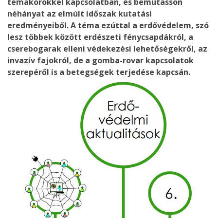
témakörökkel kapcsolatban, és bemutasson
néhányat az elmúlt időszak kutatási
eredményeiből. A téma ezúttal a erdővédelem, szó
lesz többek között erdészeti fénycsapdákról, a
cserebogarak elleni védekezési lehetőségekről, az
invazív fajokról, de a gomba-rovar kapcsolatok
szerepéről is a betegségek terjedése kapcsán.