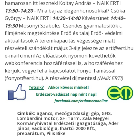
hamarosan itt lesznek! Koltay András – NAIK ERTI
13:50–14:20
- Mi a baj az idegenhonosokkal? Csóka
György – NAIK ERTI
14:20–14:40
Kávészünet
14:40–
15:30
Mosonyi Szabolcs: Csendes gyarmatosítók c.
filmjének megtekintése Erdő és talaj Erdő- védelmi
aktualitások A teremkapacitás végessége miatt
részvételi szándékát május 3‐áig jelezze az erti@erti.hu
e‐mail címen! Az előadások nyomon követhetők
webkonferencia hozzáféréssel is, a hozzáféréshez
kérjük, vegye fel a kapcsolatot Fonyó Tamással
(fonyot@erti.hu). A részvétel díjmentes!
(NAIK ERTI)
,
,
,
Cimkék:
agancs
mezőgazdasági gép
GFIS
,
,
Lombardini motor
SH-Tarm
Zala Megyei
,
Kormányhivatal Erdészeti Igazgatósága
Áder
,
,
,
János
vadbiológia
Ihartű-2000 Kft.
,
preparátum
Pilis Bike