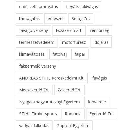
erdészeti támogatás
illegális fakivágás
támogatás
erdészet
Sefag Zrt.
favágó verseny
Északerdő Zrt.
rendőrség
természetvédelem
motorfűrész
időjárás
klímaváltozás
fatolvaj
faipar
fakitermelő verseny
ANDREAS STIHL Kereskedelmi Kft.
favágás
Mecsekerdő Zrt.
Zalaerdő Zrt.
Nyugat-magyarországi Egyetem
forwarder
STIHL Timbersports
Románia
Egererdő Zrt.
vadgazdálkodás
Soproni Egyetem