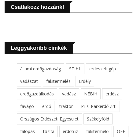
Csatlakozz hozzánk!
Leggyakoribb cimkék
állami erdőgazdaság
STIHL
erdészeti gép
vadászat
fakitermelés
Erdély
erdőgazdálkodás
vadász
NÉBIH
erdész
favágó
erdő
traktor
Pilisi Parkerdő Zrt.
Országos Erdészeti Egyesület
Székelyföld
falopás
tűzifa
erdőtűz
fakitermelő
OEE