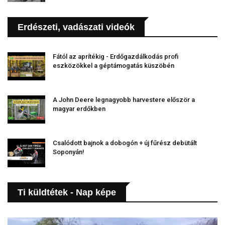
Erdészeti, vadászati videók
Fától az aprítékig - Erdőgazdálkodás profi
eszközökkel a géptámogatás küszöbén
A John Deere legnagyobb harvestere először a
magyar erdőkben
Csalódott bajnok a dobogón + új fűrész debütált
Soponyán!
Ti küldtétek - Nap képe