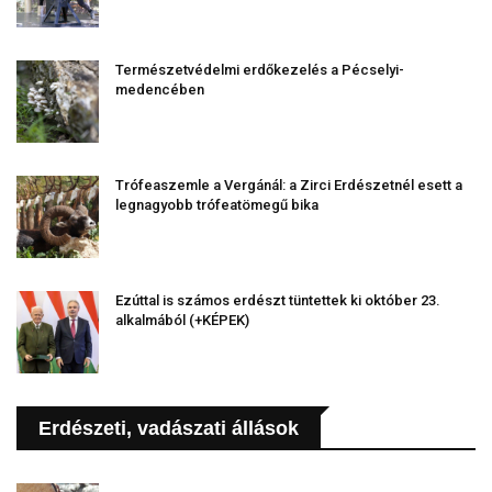
Természetvédelmi erdőkezelés a Pécselyi-
medencében
Trófeaszemle a Vergánál: a Zirci Erdészetnél esett a
legnagyobb trófeatömegű bika
Ezúttal is számos erdészt tüntettek ki október 23.
alkalmából (+KÉPEK)
Erdészeti, vadászati állások