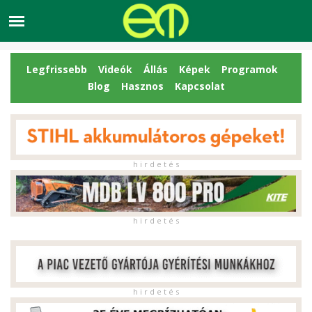
Legfrissebb
Videók
Állás
Képek
Programok
Blog
Hasznos
Kapcsolat
h i r d e t é s
h i r d e t é s
h i r d e t é s