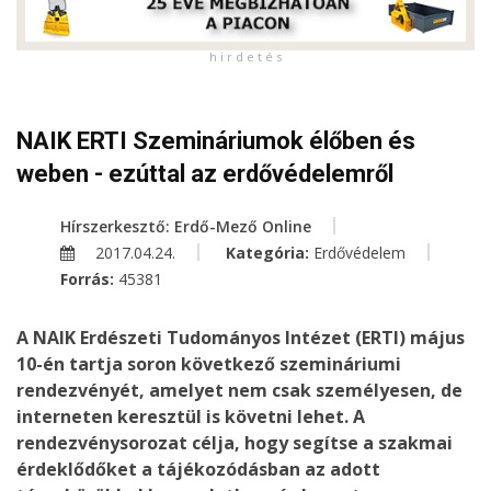
h i r d e t é s
NAIK ERTI Szemináriumok élőben és
weben - ezúttal az erdővédelemről
Hírszerkesztő: Erdő-Mező Online
2017.04.24.
Kategória:
Erdővédelem
Forrás:
45381
A NAIK Erdészeti Tudományos Intézet (ERTI) május
10-én tartja soron következő szemináriumi
rendezvényét, amelyet nem csak személyesen, de
interneten keresztül is követni lehet. A
rendezvénysorozat célja, hogy segítse a szakmai
érdeklődőket a tájékozódásban az adott