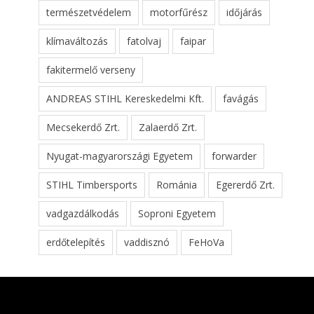
természetvédelem
motorfűrész
időjárás
klímaváltozás
fatolvaj
faipar
fakitermelő verseny
ANDREAS STIHL Kereskedelmi Kft.
favágás
Mecsekerdő Zrt.
Zalaerdő Zrt.
Nyugat-magyarországi Egyetem
forwarder
STIHL Timbersports
Románia
Egererdő Zrt.
vadgazdálkodás
Soproni Egyetem
erdőtelepítés
vaddisznó
FeHoVa