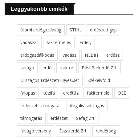
Leggyakoribb cimkék
állami erdőgazdaság
STIHL
erdészeti gép
vadászat
fakitermelés
Erdély
erdőgazdálkodás
vadász
NÉBIH
erdész
favágó
erdő
traktor
Pilisi Parkerdő Zrt.
Országos Erdészeti Egyesület
Székelyföld
falopás
tűzifa
erdőtűz
fakitermelő
OEE
erdészeti támogatás
illegális fakivágás
támogatás
erdészet
Sefag Zrt.
favágó verseny
Északerdő Zrt.
rendőrség