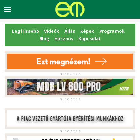
Legfrissebb
Videók
Állás
Képek
Programok
Blog
Hasznos
Kapcsolat
h i r d e t é s
h i r d e t é s
h i r d e t é s