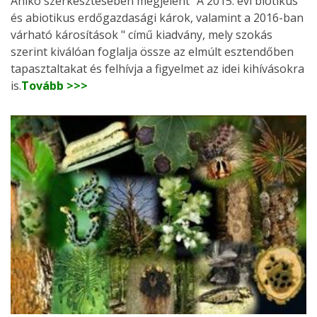
Anikó szerkesztésében megjelent "A 2015. évi biotikus
és abiotikus erdőgazdasági károk, valamint a 2016-ban
várható károsítások " című kiadvány, mely szokás
szerint kiválóan foglalja össze az elmúlt esztendőben
tapasztaltakat és felhívja a figyelmet az idei kihívásokra
is.
Tovább >>>