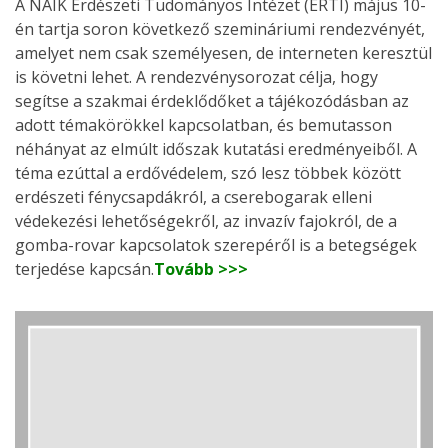
A NAIK Erdészeti Tudományos Intézet (ERTI) május 10-
én tartja soron következő szemináriumi rendezvényét,
amelyet nem csak személyesen, de interneten keresztül
is követni lehet. A rendezvénysorozat célja, hogy
segítse a szakmai érdeklődőket a tájékozódásban az
adott témakörökkel kapcsolatban, és bemutasson
néhányat az elmúlt időszak kutatási eredményeiből. A
téma ezúttal a erdővédelem, szó lesz többek között
erdészeti fénycsapdákról, a cserebogarak elleni
védekezési lehetőségekről, az invazív fajokról, de a
gomba-rovar kapcsolatok szerepéről is a betegségek
terjedése kapcsán.
Tovább >>>