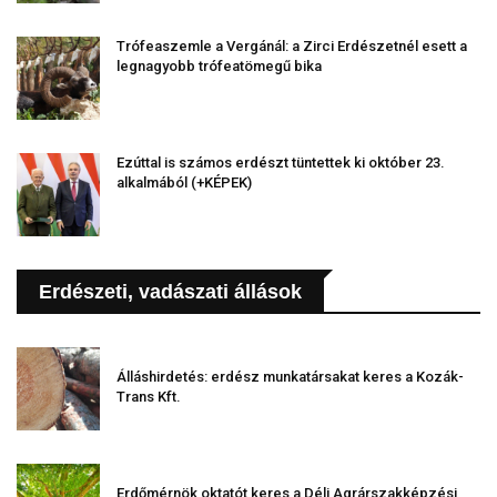
Trófeaszemle a Vergánál: a Zirci Erdészetnél esett a
legnagyobb trófeatömegű bika
Ezúttal is számos erdészt tüntettek ki október 23.
alkalmából (+KÉPEK)
Erdészeti, vadászati állások
Álláshirdetés: erdész munkatársakat keres a Kozák-
Trans Kft.
Erdőmérnök oktatót keres a Déli Agrárszakképzési