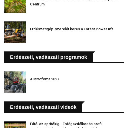
Centrum
Erdészetigép-szerelőt keres a Forest Power Kft.
Erdészeti, vadászati programok
Austrofoma 2027
Erdészeti, vadászati videók
Fától az aprítékig - Erdőgazdálkodás profi