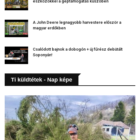
eszközökkel a géptámogatás küszöbén
A John Deere legnagyobb harvestere először a
magyar erdőkben
Csalódott bajnok a dobogón + új fűrész debütált
Soponyán!
Ti küldtétek - Nap képe