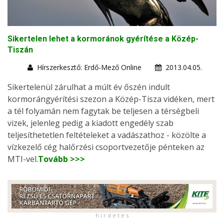
Sikertelen lehet a kormoránok gyérítése a Közép-
Tiszán
Hírszerkesztő: Erdő-Mező Online
2013.04.05.
Sikertelenül zárulhat a múlt év őszén indult
kormorángyérítési szezon a Közép-Tisza vidéken, mert
a tél folyamán nem fagytak be teljesen a térségbeli
vizek, jelenleg pedig a kiadott engedély szab
teljesíthetetlen feltételeket a vadászathoz - közölte a
vízkezelő cég halőrzési csoportvezetője pénteken az
MTI-vel.
Tovább >>>
h i r d e t é s