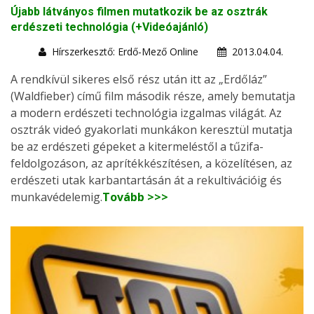
Újabb látványos filmen mutatkozik be az osztrák
erdészeti technológia (+Videóajánló)
Hírszerkesztő: Erdő-Mező Online
2013.04.04.
A rendkívül sikeres első rész után itt az „Erdőláz”
(Waldfieber) című film második része, amely bemutatja
a modern erdészeti technológia izgalmas világát. Az
osztrák videó gyakorlati munkákon keresztül mutatja
be az erdészeti gépeket a kitermeléstől a tűzifa-
feldolgozáson, az aprítékkészítésen, a közelítésen, az
erdészeti utak karbantartásán át a rekultivációig és
munkavédelemig.
Tovább >>>