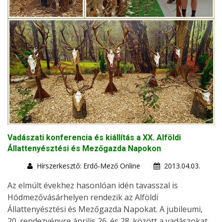
Vadászati konferencia és kiállítás a XX. Alföldi
Állattenyésztési és Mezőgazda Napokon
Hírszerkesztő: Erdő-Mező Online
2013.04.03.
Az elmúlt évekhez hasonlóan idén tavasszal is
Hódmezővásárhelyen rendezik az Alföldi
Állattenyésztési és Mezőgazda Napokat. A jubileumi,
20. rendezvényre április 26. és 28. között a vadászokat