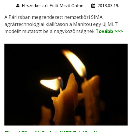
Hírszerkesztő: Erdő-Mező Online
2013.03.19.
A Párizsban megrendezett nemzetközi SIMA
agrártechnológiai kiállításon a Manitou egy új MLT
modellt mutatott be a nagyközönségnek.
Tovább >>>