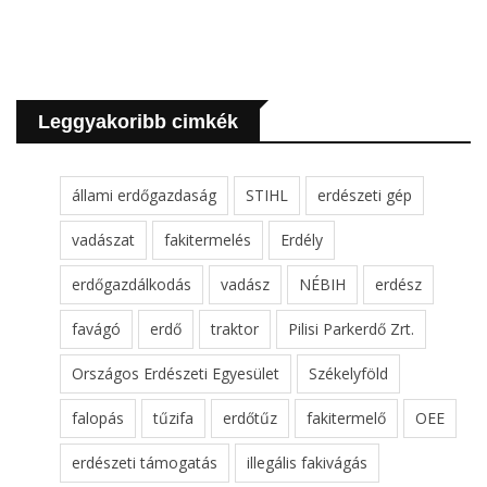
Leggyakoribb cimkék
állami erdőgazdaság
STIHL
erdészeti gép
vadászat
fakitermelés
Erdély
erdőgazdálkodás
vadász
NÉBIH
erdész
favágó
erdő
traktor
Pilisi Parkerdő Zrt.
Országos Erdészeti Egyesület
Székelyföld
falopás
tűzifa
erdőtűz
fakitermelő
OEE
erdészeti támogatás
illegális fakivágás