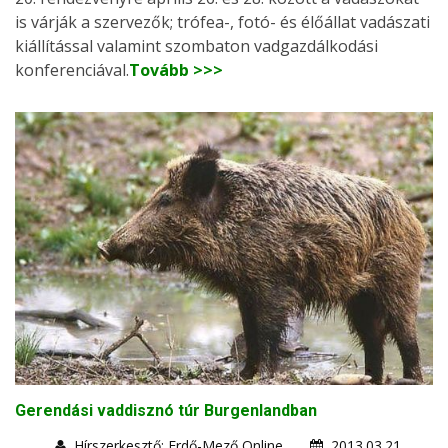
is várják a szervezők; trófea-, fotó- és élőállat vadászati
kiállítással valamint szombaton vadgazdálkodási
konferenciával.
Tovább >>>
Gerendási vaddisznó túr Burgenlandban
Hírszerkesztő: Erdő-Mező Online
2013.03.21.