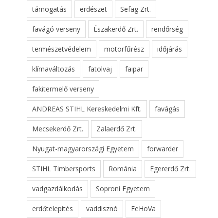
támogatás
erdészet
Sefag Zrt.
favágó verseny
Északerdő Zrt.
rendőrség
természetvédelem
motorfűrész
időjárás
klímaváltozás
fatolvaj
faipar
fakitermelő verseny
ANDREAS STIHL Kereskedelmi Kft.
favágás
Mecsekerdő Zrt.
Zalaerdő Zrt.
Nyugat-magyarországi Egyetem
forwarder
STIHL Timbersports
Románia
Egererdő Zrt.
vadgazdálkodás
Soproni Egyetem
erdőtelepítés
vaddisznó
FeHoVa