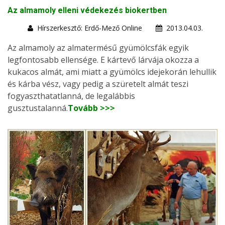
Az almamoly elleni védekezés biokertben
Hírszerkesztő: Erdő-Mező Online
2013.04.03.
Az almamoly az almatermésű gyümölcsfák egyik
legfontosabb ellensége. E kártevő lárvája okozza a
kukacos almát, ami miatt a gyümölcs idejekorán lehullik
és kárba vész, vagy pedig a szüretelt almát teszi
fogyaszthatatlanná, de legalábbis
gusztustalanná.
Tovább >>>