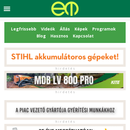
Legfrissebb
Videók
Állás
Képek
Programok
Blog
Hasznos
Kapcsolat
h i r d e t é s
h i r d e t é s
h i r d e t é s