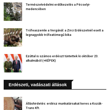
Természetvédelmi erdőkezelés a Pécselyi-
medencében
Trófeaszemle a Vergánál: a Zirci Erdészetnél esett a
legnagyobb trófeatömegű bika
Ezúttal is számos erdészt tüntettek ki október 23.
alkalmából (+KÉPEK)
Erdészeti, vadászati állások
Álláshirdetés: erdész munkatársakat keres a Kozák-
Trans Kft.