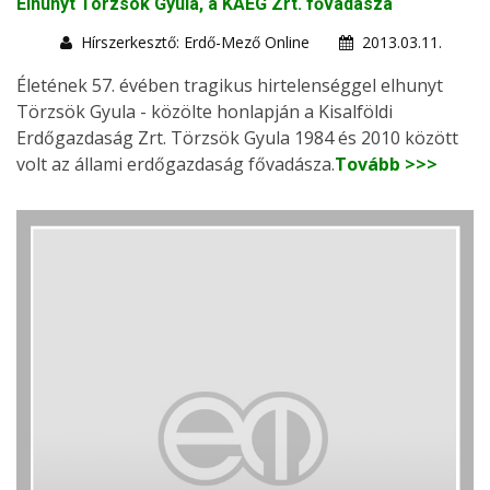
Elhunyt Törzsök Gyula, a KAEG Zrt. fővadásza
Hírszerkesztő: Erdő-Mező Online
2013.03.11.
Életének 57. évében tragikus hirtelenséggel elhunyt
Törzsök Gyula - közölte honlapján a Kisalföldi
Erdőgazdaság Zrt. Törzsök Gyula 1984 és 2010 között
volt az állami erdőgazdaság fővadásza.
Tovább >>>