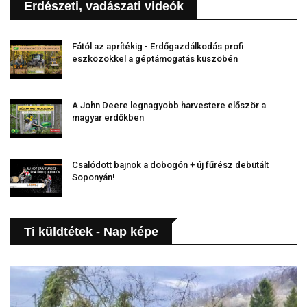
Erdészeti, vadászati videók
Fától az aprítékig - Erdőgazdálkodás profi
eszközökkel a géptámogatás küszöbén
A John Deere legnagyobb harvestere először a
magyar erdőkben
Csalódott bajnok a dobogón + új fűrész debütált
Soponyán!
Ti küldtétek - Nap képe