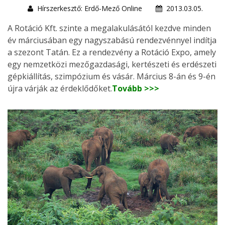
Hírszerkesztő: Erdő-Mező Online
2013.03.05.
A Rotáció Kft. szinte a megalakulásától kezdve minden
év márciusában egy nagyszabású rendezvénnyel indítja
a szezont Tatán. Ez a rendezvény a Rotáció Expo, amely
egy nemzetközi mezőgazdasági, kertészeti és erdészeti
gépkiállítás, szimpózium és vásár. Március 8-án és 9-én
újra várják az érdeklődőket.
Tovább >>>