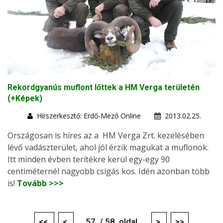
Rekordgyanús muflont lőttek a HM Verga területén
(+Képek)
Hírszerkesztő: Erdő-Mező Online
2013.02.25.
Országosan is híres az a HM Verga Zrt. kezelésében
lévő vadászterület, ahol jól érzik magukat a muflonok.
Itt minden évben terítékre kerül egy-egy 90
centiméternél nagyobb csigás kos. Idén azonban több
is!
Tovább >>>
<<
<
57. / 58. oldal
>
>>