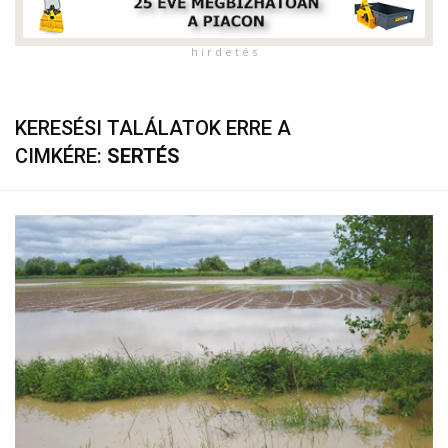
h i r d e t é s
KERESÉSI TALÁLATOK ERRE A
CIMKÉRE:
SERTÉS