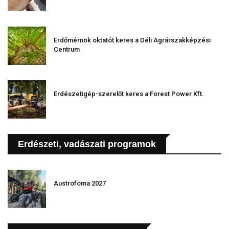
Erdőmérnök oktatót keres a Déli Agrárszakképzési
Centrum
Erdészetigép-szerelőt keres a Forest Power Kft.
Erdészeti, vadászati programok
Austrofoma 2027