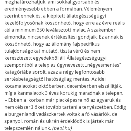
meghatározhatjuk, ami sokkal gyorsabb és
eredményesebb ebben a formában. Véleményem
szerint ennek és, a kiépített állategészségügyi
kezelőfolyosónak köszönhető, hogy erre az évre reális
cél a minimum 350 leválasztott malac. A szakember
elmondta, nincsenek értékesítési gondjaik. Ez annak is
köszönhető, hogy az állomány fajspecifikus
tulajdonságokat mutató, tiszta vérű és nem
keresztezett egyedekből áll. Állategészségügyi
szempontból a telep az úgynevezett „négyesmentes”
kategóriába sorolt, azaz a négy legfontosabb
sertésbetegségtől hatóságilag mentes. Az idei
kocamalacokat októberben, decemberben elszállítják,
míg a kanmalacok 3 éves korukig maradnak a telepen.
– Ebben a korban már piacképesre nő az agyaruk és
nem célszerű őket tovább tartani a tenyészetben. Eddig
a burgenlandi vadászkertek voltak a fő vásárlók, de
spanyol, román és ukrán érdeklődők is jártak már
telepszemlén nálunk.
(beol.hu)