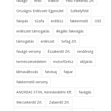
favágó
erdő
traktor
Pilisi Parkerdő Zrt.
Országos Erdészeti Egyesület
Székelyföld
falopás
tűzifa
erdőtűz
fakitermelő
OEE
erdészeti támogatás
illegális fakivágás
támogatás
erdészet
Sefag Zrt.
favágó verseny
Északerdő Zrt.
rendőrség
természetvédelem
motorfűrész
időjárás
klímaváltozás
fatolvaj
faipar
fakitermelő verseny
ANDREAS STIHL Kereskedelmi Kft.
favágás
Mecsekerdő Zrt.
Zalaerdő Zrt.