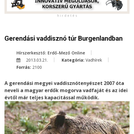
h i r d e t é s
Gerendási vaddisznó túr Burgenlandban
Hírszerkesztő: Erdő-Mező Online
2013.03.21.
Kategória:
Vadhírek
Forrás:
2100
A gerendási megyei vaddisznótenyészet 2007 óta
neveli a magyar erdők mogorva vadfaját és az idei
évtől már teljes kapacitással működik.