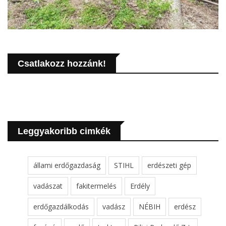
Csatlakozz hozzánk!
Leggyakoribb cimkék
állami erdőgazdaság
STIHL
erdészeti gép
vadászat
fakitermelés
Erdély
erdőgazdálkodás
vadász
NÉBIH
erdész