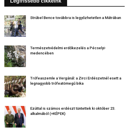
Legfrissebb cikkeink
Strúbel Bence továbbra is legyőzhetetlen a Mátrában
Természetvédelmi erdőkezelés a Pécselyi-
medencében
Trófeaszemle a Vergánál: a Zirci Erdészetnél esett a
legnagyobb trófeatömegű bika
Ezúttal is számos erdészt tüntettek ki október 23.
alkalmából (+KÉPEK)