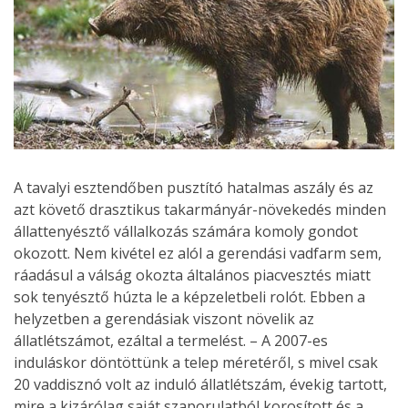
A tavalyi esztendőben pusztító hatalmas aszály és az
azt követő drasztikus takarmányár-növekedés minden
állattenyésztő vállalkozás számára komoly gondot
okozott. Nem kivétel ez alól a gerendási vadfarm sem,
ráadásul a válság okozta általános piacvesztés miatt
sok tenyésztő húzta le a képzeletbeli rolót. Ebben a
helyzetben a gerendásiak viszont növelik az
állatlétszámot, ezáltal a termelést. – A 2007-es
induláskor döntöttünk a telep méretéről, s mivel csak
20 vaddisznó volt az induló állatlétszám, évekig tartott,
mire a kizárólag saját szaporulatból korosított és a