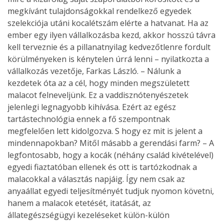
megkívánt tulajdonságokkal rendelkező egyedek
szelekciója utáni kocalétszám elérte a hatvanat. Ha az
ember egy ilyen vállalkozásba kezd, akkor hosszú távra
kell terveznie és a pillanatnyilag kedvezőtlenre fordult
körülményeken is kénytelen úrrá lenni – nyilatkozta a
vállalkozás vezetője, Farkas László. – Nálunk a
kezdetek óta az a cél, hogy minden megszületett
malacot felneveljünk. Ez a vaddisznótenyészetek
jelenlegi legnagyobb kihívása. Ezért az egész
tartástechnológia ennek a fő szempontnak
megfelelően lett kidolgozva. S hogy ez mit is jelent a
mindennapokban? Mitől másabb a gerendási farm? – A
legfontosabb, hogy a kocák (néhány család kivételével)
egyedi fiaztatóban ellenek és ott is tartózkodnak a
malacokkal a választás napjáig. Így nem csak az
anyaállat egyedi teljesítményét tudjuk nyomon követni,
hanem a malacok etetését, itatását, az
állategészségügyi kezeléseket külön-külön