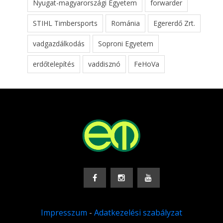
Nyugat-magyarországi Egyetem
forwarder
STIHL Timbersports
Románia
Egererdő Zrt.
vadgazdálkodás
Soproni Egyetem
erdőtelepítés
vaddisznó
FeHoVa
Impresszum
-
Adatkezelési szabályzat