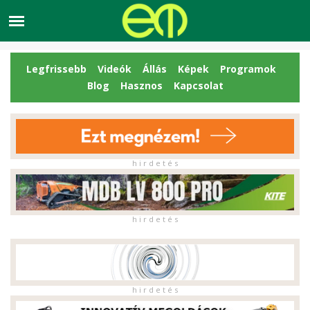
Legfrissebb
Videók
Állás
Képek
Programok
Blog
Hasznos
Kapcsolat
h i r d e t é s
h i r d e t é s
h i r d e t é s