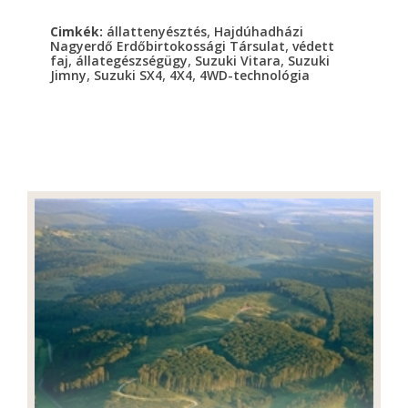
,
Cimkék:
állattenyésztés
Hajdúhadházi
,
Nagyerdő Erdőbirtokossági Társulat
védett
,
,
,
faj
állategészségügy
Suzuki Vitara
Suzuki
,
,
,
Jimny
Suzuki SX4
4X4
4WD-technológia