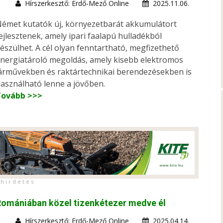
Hírszerkesztő: Erdő-Mező Online
2025.11.06.
émet kutatók új, környezetbarát akkumulátort
ejlesztenek, amely ipari faalapú hulladékból
észülhet. A cél olyan fenntartható, megfizethető
nergiatároló megoldás, amely kisebb elektromos
árművekben és raktártechnikai berendezésekben is
asználható lenne a jövőben.
Tovább >>>
h i r d e t é s
omániában közel tizenkétezer medve él
Hírszerkesztő: Erdő-Mező Online
2025.04.14.