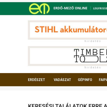
ERDŐ-MEZŐ ONLINE
LEGFRISS
h i r d e t é s
h i r d e t é s
ERDÉSZET
VADÁSZAT
GÉPINFO
FAIP
OLVASNIVALÓ
KERESÉSI TALÁLATOK ERRE 