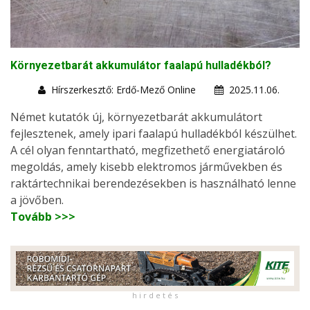
Környezetbarát akkumulátor faalapú hulladékból?
Hírszerkesztő: Erdő-Mező Online
2025.11.06.
Német kutatók új, környezetbarát akkumulátort
fejlesztenek, amely ipari faalapú hulladékból készülhet.
A cél olyan fenntartható, megfizethető energiatároló
megoldás, amely kisebb elektromos járművekben és
raktártechnikai berendezésekben is használható lenne
a jövőben.
Tovább >>>
h i r d e t é s