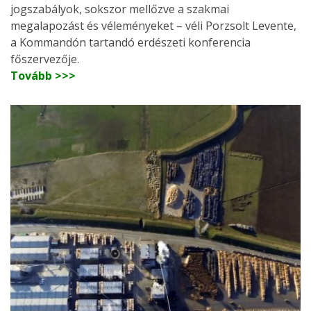
jogszabályok, sokszor mellőzve a szakmai
megalapozást és véleményeket – véli Porzsolt Levente,
a Kommandón tartandó erdészeti konferencia
főszervezője.
Tovább >>>