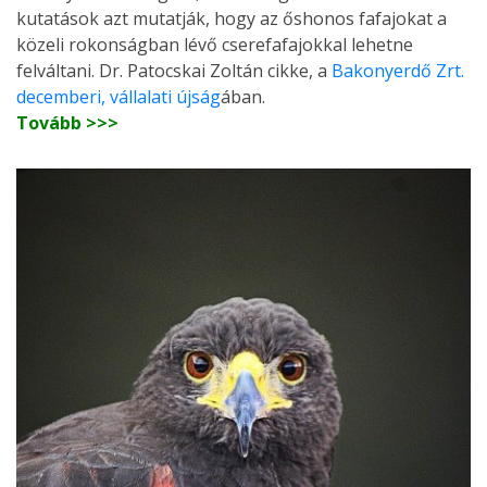
kutatások azt mutatják, hogy az őshonos fafajokat a
közeli rokonságban lévő cserefafajokkal lehetne
felváltani. Dr. Patocskai Zoltán cikke, a
Bakonyerdő Zrt.
decemberi, vállalati újság
ában.
Tovább >>>