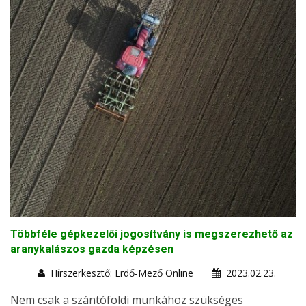
Többféle gépkezelői jogosítvány is megszerezhető az
aranykalászos gazda képzésen
Hírszerkesztő: Erdő-Mező Online
2023.02.23.
Nem csak a szántóföldi munkához szükséges