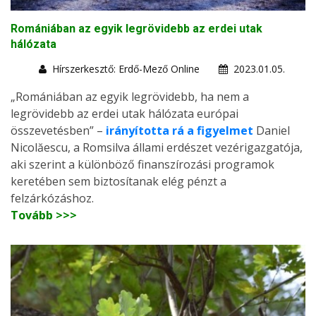
Romániában az egyik legrövidebb az erdei utak
hálózata
Hírszerkesztő: Erdő-Mező Online
2023.01.05.
„Romániában az egyik legrövidebb, ha nem a
legrövidebb az erdei utak hálózata európai
összevetésben” –
irányította rá a figyelmet
Daniel
Nicolăescu, a Romsilva állami erdészet vezérigazgatója,
aki szerint a különböző finanszírozási programok
keretében sem biztosítanak elég pénzt a
felzárkózáshoz.
Tovább >>>