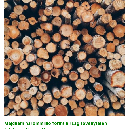
Majdnem hárommillió forint bírság tövénytelen