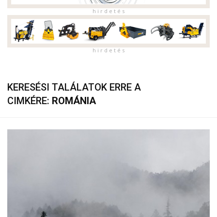
h i r d e t é s
h i r d e t é s
KERESÉSI TALÁLATOK ERRE A
CIMKÉRE:
ROMÁNIA