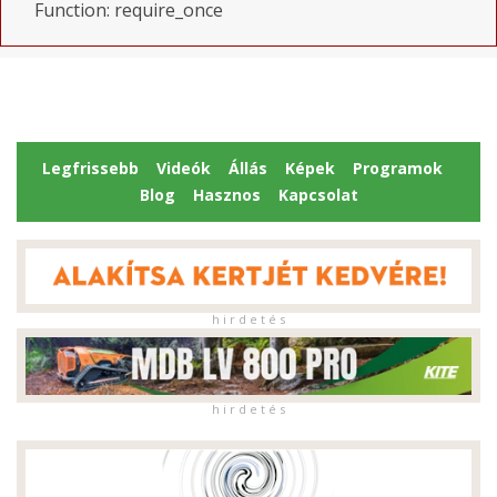
Function: require_once
Legfrissebb
Videók
Állás
Képek
Programok
Blog
Hasznos
Kapcsolat
h i r d e t é s
h i r d e t é s