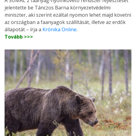
A SUMAL 2 faanyag-nyomkövető rendszer fejlesztését
jelentette be Tánczos Barna környezetvédelmi
miniszter, aki szerint ezáltal nyomon lehet majd követni
az országban a faanyagok szállítását, illetve az erdők
állapotát – írja a
Krónika Online
.
Tovább >>>