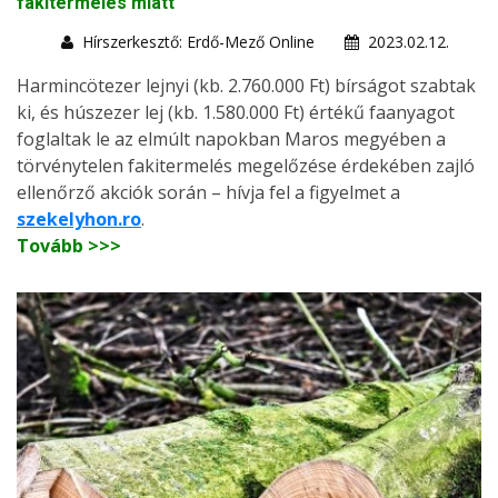
fakitermelés miatt
Hírszerkesztő: Erdő-Mező Online
2023.02.12.
Harmincötezer lejnyi (kb. 2.760.000 Ft) bírságot szabtak
ki, és húszezer lej (kb. 1.580.000 Ft) értékű faanyagot
foglaltak le az elmúlt napokban Maros megyében a
törvénytelen fakitermelés megelőzése érdekében zajló
ellenőrző akciók során – hívja fel a figyelmet a
szekelyhon.ro
.
Tovább >>>