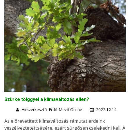
Szürke tölggyel a klímaváltozás ellen?
Hírszerkesztő: Erdő-Mező Online
2022.12.14.
Az előrevetített klímaváltozás rámutat erdeink
veszélyeztetettségére, ezért sürgősen cselekedni kell. A