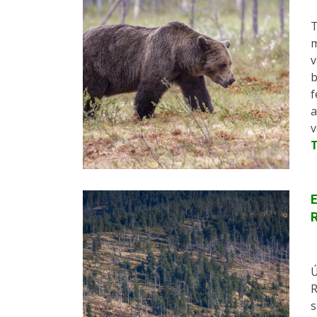
T
m
v
b
f
a
v
E
Ú
R
s