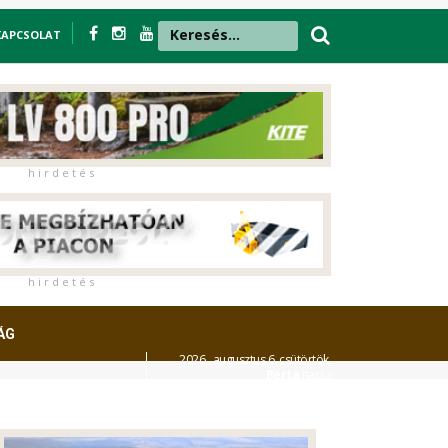
KAPCSOLAT
h i r d e t é s
h i r d e t é s
ÁG
2026. augusztus 6. csütörtök,
Berta
napja