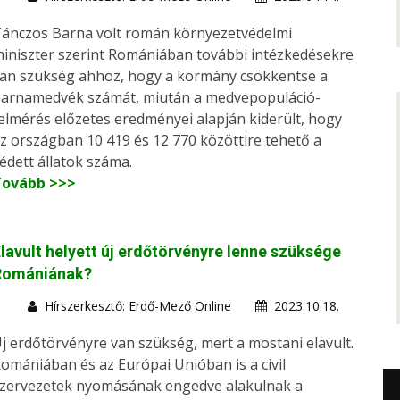
ánczos Barna volt román környezetvédelmi
iniszter szerint Romániában további intézkedésekre
an szükség ahhoz, hogy a kormány csökkentse a
arnamedvék számát, miután a medvepopuláció-
elmérés előzetes eredményei alapján kiderült, hogy
z országban 10 419 és 12 770 közöttire tehető a
édett állatok száma.
Tovább >>>
lavult helyett új erdőtörvényre lenne szüksége
Romániának?
Hírszerkesztő: Erdő-Mező Online
2023.10.18.
j erdőtörvényre van szükség, mert a mostani elavult.
omániában és az Európai Unióban is a civil
zervezetek nyomásának engedve alakulnak a