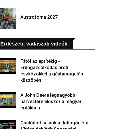
Austrofoma 2027
Erdészeti, vadászati videók
Fától az aprítékig -
Erdőgazdálkodás profi
eszközökkel a géptámogatás
küszöbén
A John Deere legnagyobb
harvestere először a magyar
erdőkben
Csalódott bajnok a dobogón + új