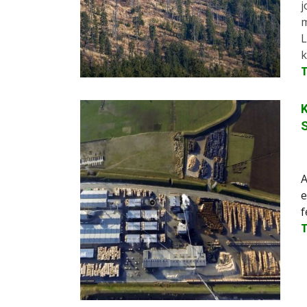
j
m
L
k
K
A
e
f