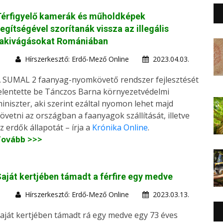
Térfigyelő kamerák és műholdképek
egítségével szorítanák vissza az illegális
fakivágásokat Romániában
Hírszerkesztő: Erdő-Mező Online
2023.04.03.
 SUMAL 2 faanyag-nyomkövető rendszer fejlesztését
elentette be Tánczos Barna környezetvédelmi
iniszter, aki szerint ezáltal nyomon lehet majd
övetni az országban a faanyagok szállítását, illetve
z erdők állapotát – írja a
Krónika Online
.
Tovább >>>
aját kertjében támadt a férfire egy medve
Hírszerkesztő: Erdő-Mező Online
2023.03.13.
aját kertjében támadt rá egy medve egy 73 éves