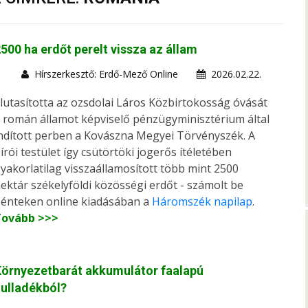
500 ha erdőt perelt vissza az állam
Hírszerkesztő: Erdő-Mező Online
2026.02.22.
lutasította az ozsdolai Láros Közbirtokosság óvását
 román államot képviselő pénzügyminisztérium által
ndított perben a Kovászna Megyei Törvényszék. A
írói testület így csütörtöki jogerős ítéletében
yakorlatilag visszaállamosított több mint 2500
ektár székelyföldi közösségi erdőt - számolt be
énteken online kiadásában a
Háromszék napilap
.
Tovább >>>
örnyezetbarát akkumulátor faalapú
ulladékból?