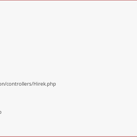
on/controllers/Hirek.php
p