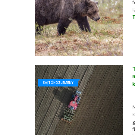
f
l
T
SAJTÓKÖZLEMÉNY
N
k
g
f