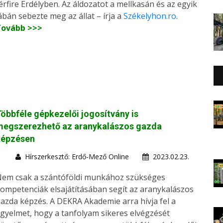
érfire Erdélyben. Az áldozatot a mellkasán és az egyik
ábán sebezte meg az állat – írja a
Székelyhon.ro
.
Tovább >>>
öbbféle gépkezelői jogosítvány is
megszerezhető az aranykalászos gazda
képzésen
Hírszerkesztő: Erdő-Mező Online
2023.02.23.
em csak a szántóföldi munkához szükséges
ompetenciák elsajátításában segít az aranykalászos
azda képzés. A DEKRA Akademie arra hívja fel a
igyelmet, hogy a tanfolyam sikeres elvégzését