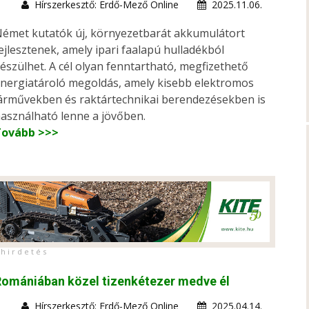
Hírszerkesztő: Erdő-Mező Online
2025.11.06.
émet kutatók új, környezetbarát akkumulátort
ejlesztenek, amely ipari faalapú hulladékból
észülhet. A cél olyan fenntartható, megfizethető
nergiatároló megoldás, amely kisebb elektromos
árművekben és raktártechnikai berendezésekben is
asználható lenne a jövőben.
Tovább >>>
h i r d e t é s
omániában közel tizenkétezer medve él
Hírszerkesztő: Erdő-Mező Online
2025.04.14.