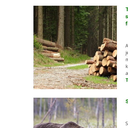
s
A
j
m
k
a
S
S