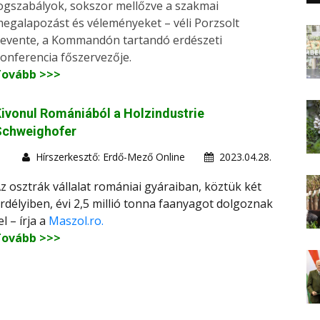
ogszabályok, sokszor mellőzve a szakmai
egalapozást és véleményeket – véli Porzsolt
evente, a Kommandón tartandó erdészeti
onferencia főszervezője.
Tovább >>>
ivonul Romániából a Holzindustrie
Schweighofer
Hírszerkesztő: Erdő-Mező Online
2023.04.28.
z osztrák vállalat romániai gyáraiban, köztük két
rdélyiben, évi 2,5 millió tonna faanyagot dolgoznak
el – írja a
Maszol.ro.
Tovább >>>