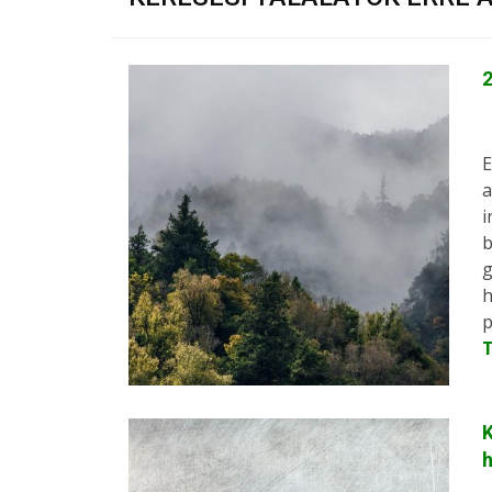
2
E
a
i
b
g
h
p
K
h