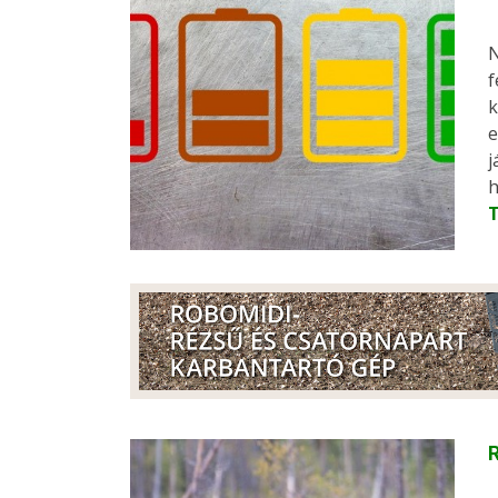
N
f
k
e
j
h
R