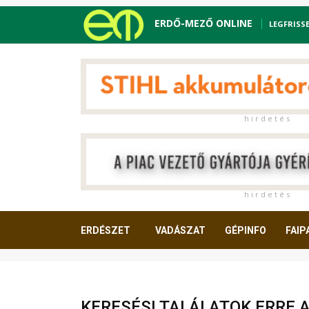
ERDŐ-MEZŐ ONLINE
LEGFRISS
h i r d e t é s
h i r d e t é s
ERDÉSZET
VADÁSZAT
GÉPINFO
FAIP
OLVASNIVALÓ
KERESÉSI TALÁLATOK ERRE 