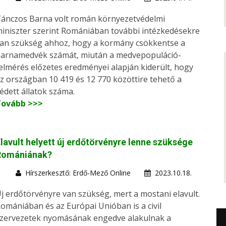
ánczos Barna volt román környezetvédelmi
iniszter szerint Romániában további intézkedésekre
an szükség ahhoz, hogy a kormány csökkentse a
arnamedvék számát, miután a medvepopuláció-
elmérés előzetes eredményei alapján kiderült, hogy
z országban 10 419 és 12 770 közöttire tehető a
édett állatok száma.
Tovább >>>
lavult helyett új erdőtörvényre lenne szüksége
Romániának?
Hírszerkesztő: Erdő-Mező Online
2023.10.18.
j erdőtörvényre van szükség, mert a mostani elavult.
omániában és az Európai Unióban is a civil
zervezetek nyomásának engedve alakulnak a