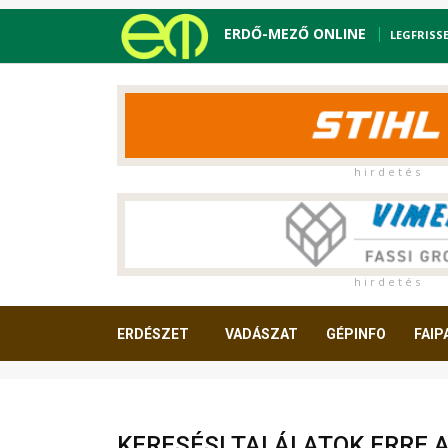
ERDŐ-MEZŐ ONLINE
LEGFRISS
h i r d e t é s
h i r d e t é s
ERDÉSZET
VADÁSZAT
GÉPINFO
FAIP
OLVASNIVALÓ
KERESÉSI TALÁLATOK ERRE 