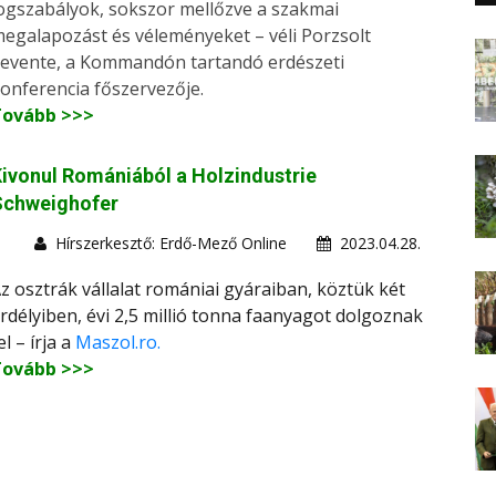
ogszabályok, sokszor mellőzve a szakmai
egalapozást és véleményeket – véli Porzsolt
evente, a Kommandón tartandó erdészeti
onferencia főszervezője.
Tovább >>>
ivonul Romániából a Holzindustrie
Schweighofer
Hírszerkesztő: Erdő-Mező Online
2023.04.28.
z osztrák vállalat romániai gyáraiban, köztük két
rdélyiben, évi 2,5 millió tonna faanyagot dolgoznak
el – írja a
Maszol.ro.
Tovább >>>