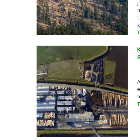
j
m
L
k
K
A
e
f