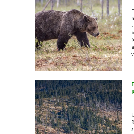
T
m
v
b
f
a
v
E
Ú
R
s