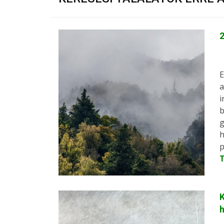
2
E
a
i
b
g
h
p
K
h