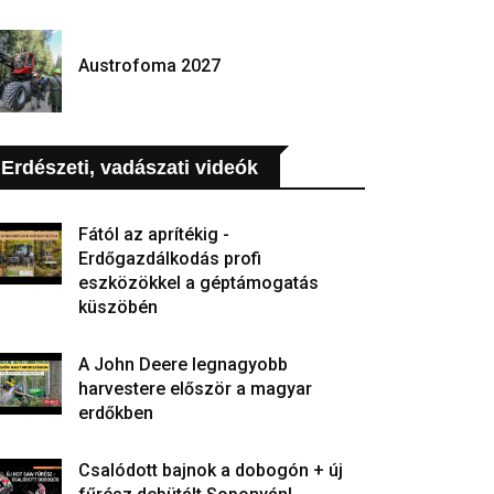
Austrofoma 2027
Erdészeti, vadászati videók
Fától az aprítékig -
Erdőgazdálkodás profi
eszközökkel a géptámogatás
küszöbén
A John Deere legnagyobb
harvestere először a magyar
erdőkben
Csalódott bajnok a dobogón + új