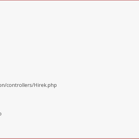
on/controllers/Hirek.php
p