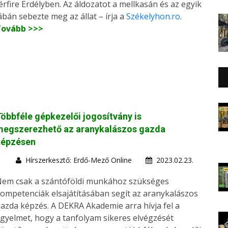
érfire Erdélyben. Az áldozatot a mellkasán és az egyik
ábán sebezte meg az állat – írja a
Székelyhon.ro
.
Tovább >>>
öbbféle gépkezelői jogosítvány is
megszerezhető az aranykalászos gazda
képzésen
Hírszerkesztő: Erdő-Mező Online
2023.02.23.
em csak a szántóföldi munkához szükséges
ompetenciák elsajátításában segít az aranykalászos
azda képzés. A DEKRA Akademie arra hívja fel a
igyelmet, hogy a tanfolyam sikeres elvégzését