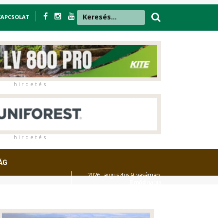
KAPCSOLAT
h i r d e t é s
h i r d e t é s
ÁG
2026. augusztus 9. vasárnap,
Emőd
napja