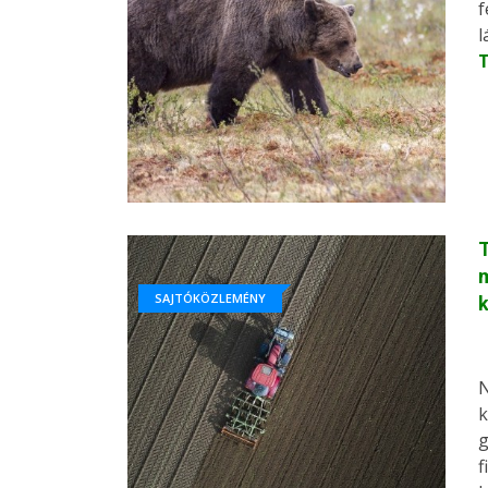
f
l
T
SAJTÓKÖZLEMÉNY
N
k
g
f