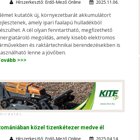
Hírszerkesztő: Erdő-Mező Online
2025.11.06.
émet kutatók új, környezetbarát akkumulátort
ejlesztenek, amely ipari faalapú hulladékból
észülhet. A cél olyan fenntartható, megfizethető
nergiatároló megoldás, amely kisebb elektromos
árművekben és raktártechnikai berendezésekben is
asználható lenne a jövőben.
Tovább >>>
h i r d e t é s
omániában közel tizenkétezer medve él
Hírszerkesztő: Erdő-Mező Online
2025.04.14.