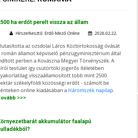
500 ha erdőt perelt vissza az állam
Hírszerkesztő: Erdő-Mező Online
2026.02.22.
lutasította az ozsdolai Láros Közbirtokosság óvását
 román államot képviselő pénzügyminisztérium által
ndított perben a Kovászna Megyei Törvényszék. A
írói testület így csütörtöki jogerős ítéletében
yakorlatilag visszaállamosított több mint 2500
ektár székelyföldi közösségi erdőt - számolt be
énteken online kiadásában a
Háromszék napilap
.
Tovább >>>
örnyezetbarát akkumulátor faalapú
ulladékból?