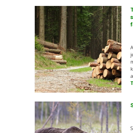
s
A
j
m
k
a
S
S