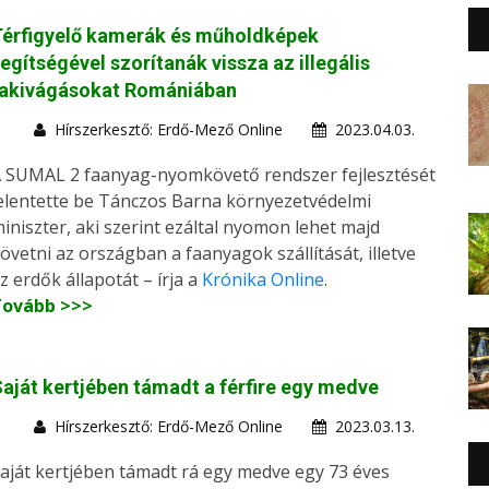
Térfigyelő kamerák és műholdképek
egítségével szorítanák vissza az illegális
fakivágásokat Romániában
Hírszerkesztő: Erdő-Mező Online
2023.04.03.
 SUMAL 2 faanyag-nyomkövető rendszer fejlesztését
elentette be Tánczos Barna környezetvédelmi
iniszter, aki szerint ezáltal nyomon lehet majd
övetni az országban a faanyagok szállítását, illetve
z erdők állapotát – írja a
Krónika Online
.
Tovább >>>
aját kertjében támadt a férfire egy medve
Hírszerkesztő: Erdő-Mező Online
2023.03.13.
aját kertjében támadt rá egy medve egy 73 éves