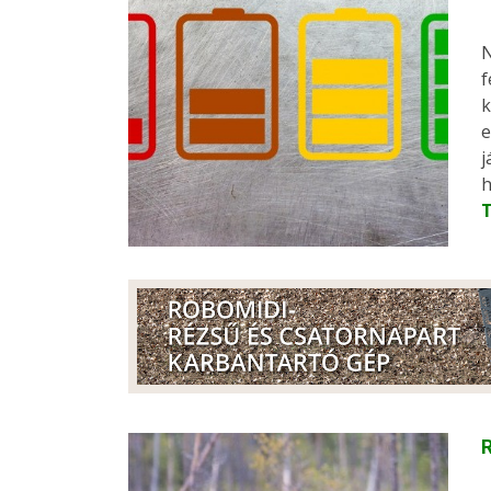
N
f
k
e
j
h
R