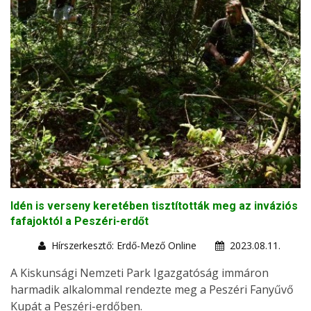
Idén is verseny keretében tisztították meg az inváziós
fafajoktól a Peszéri-erdőt
Hírszerkesztő: Erdő-Mező Online
2023.08.11.
A Kiskunsági Nemzeti Park Igazgatóság immáron
harmadik alkalommal rendezte meg a Peszéri Fanyűvő
Kupát a Peszéri-erdőben.