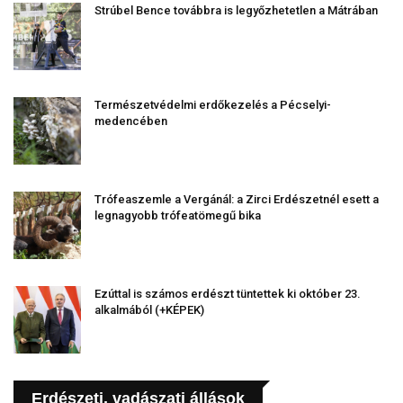
Strúbel Bence továbbra is legyőzhetetlen a Mátrában
Természetvédelmi erdőkezelés a Pécselyi-
medencében
Trófeaszemle a Vergánál: a Zirci Erdészetnél esett a
legnagyobb trófeatömegű bika
Ezúttal is számos erdészt tüntettek ki október 23.
alkalmából (+KÉPEK)
Erdészeti, vadászati állások