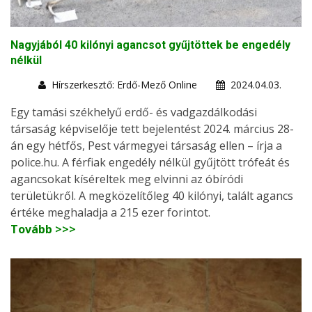
Nagyjából 40 kilónyi agancsot gyűjtöttek be engedély
nélkül
Hírszerkesztő: Erdő-Mező Online
2024.04.03.
Egy tamási székhelyű erdő- és vadgazdálkodási
társaság képviselője tett bejelentést 2024. március 28-
án egy hétfős, Pest vármegyei társaság ellen – írja a
police.hu. A férfiak engedély nélkül gyűjtött trófeát és
agancsokat kíséreltek meg elvinni az óbíródi
területükről. A megközelítőleg 40 kilónyi, talált agancs
értéke meghaladja a 215 ezer forintot.
Tovább >>>