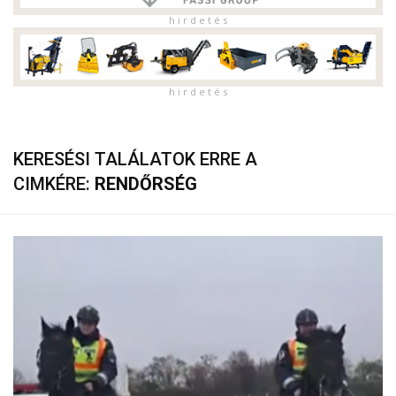
h i r d e t é s
h i r d e t é s
KERESÉSI TALÁLATOK ERRE A
CIMKÉRE:
RENDŐRSÉG