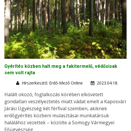
Gyérítés közben halt meg a fakitermelő, védősisak
sem volt rajta
Hírszerkesztő: Erdő-Mező Online
2023.04.18.
Halált okozó, foglalkozás körében elkövetett
gondatlan veszélyeztetés miatt vádat emelt a Kaposvári
Járási Ügyészség két férfival szemben, akiknek
erdőgyérítés közbeni mulasztásai munkatársuk
halálához vezettek – közölte a Somogy Vármegyei
Főügyészség.