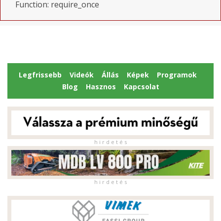
Function: require_once
Legfrissebb
Videók
Állás
Képek
Programok
Blog
Hasznos
Kapcsolat
h i r d e t é s
h i r d e t é s