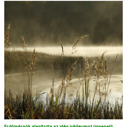
Erdőmérnök alapította az idén jubileumot ünnepelő