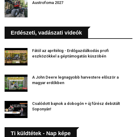
Austrofoma 2027
Erdészeti, vadászati videók
Fától az aprítékig - Erdőgazdálkodás profi
eszközökkel a géptámogatás küszöbén
A John Deere legnagyobb harvestere először a
magyar erdőkben
Csalódott bajnok a dobogón + új fűrész debütált
Soponyán!
Ti küldtétek - Nap képe