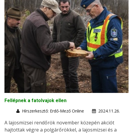
Fellépnek a fatolvajok ellen
Hírszerkesztő: Erdő-Mező Online
2024.11.26.
A lajosmizsei rendőrök november közepén akciót
hajtottak végre a polgárőrökkel, a lajosmizsei és a