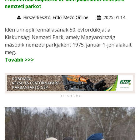
nemzeti parkot
Hírszerkesztő: Erdő-Mező Online
2025.01.14.
Idén ünnepli fennállásának 50. évfordulóját a
Kiskunsági Nemzeti Park, amely Magyarország
második nemzeti parkjaként 1975. január 1-jén alakult
meg.
Tovább >>>
h i r d e t é s