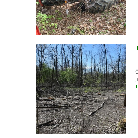
I
Ö
J