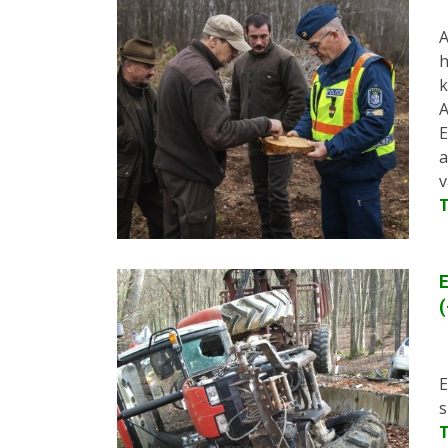
A
h
k
A
E
a
v
E
E
s