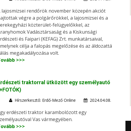
 lajosmizsei rendőrök november közepén akciót
ajtottak végre a polgárőrökkel, a lajosmizsei és a
erekegyházi közterület-felügyelőkkel, az
ranyhomok Vadásztársaság és a Kiskunsági
rdészeti és Faipari (KEFAG) Zrt. munkatársaival,
melynek célja a falopás megelőzése és az áldozattá
álás megakadályozása volt.
Tovább >>>
rdészeti traktorral ütközött egy személyautó
(+FOTÓK)
Hírszerkesztő: Erdő-Mező Online
2024.04.08.
gy erdészeti traktor karambolózott egy
zemélyautóval Vas vármegyében.
Tovább >>>