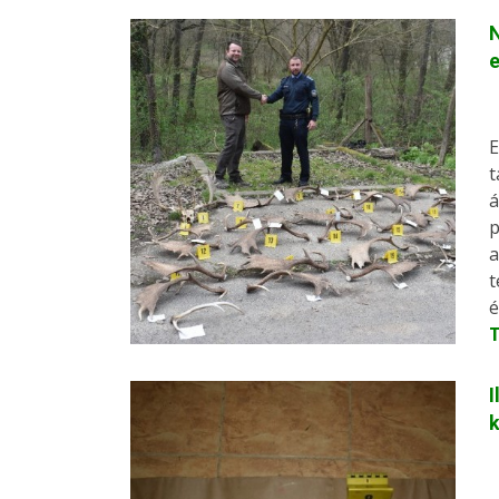
N
e
E
t
á
p
a
t
é
I
k