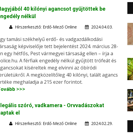
agyjából 40 kilónyi agancsot gyűjtöttek be
ngedély nélkül
Hírszerkesztő: Erdő-Mező Online
2024.04.03.
gy tamási székhelyű erdő- és vadgazdálkodási
ársaság képviselője tett bejelentést 2024. március 28-
n egy hétfős, Pest vármegyei társaság ellen – írja a
olice.hu. A férfiak engedély nélkül gyűjtött trófeát és
gancsokat kíséreltek meg elvinni az óbíródi
erületükről. A megközelítőleg 40 kilónyi, talált agancs
rtéke meghaladja a 215 ezer forintot.
Tovább >>>
llegális szóró, vadkamera - Orvvadászokat
aptak el
Hírszerkesztő: Erdő-Mező Online
2024.02.29.