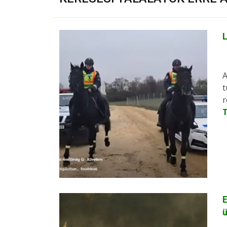
L
A
t
r
E
ü