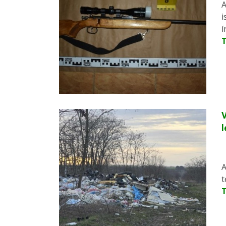
A
i
í
V
l
A
t