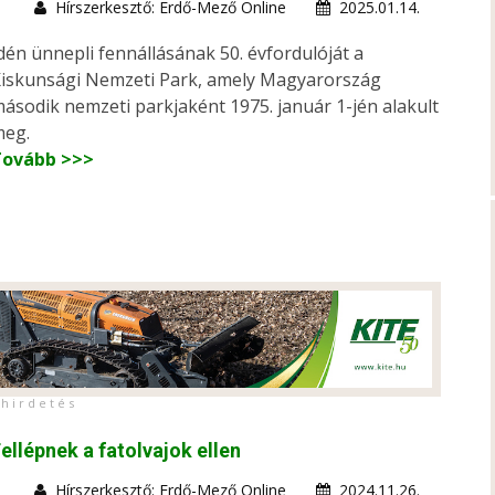
Hírszerkesztő: Erdő-Mező Online
2025.01.14.
dén ünnepli fennállásának 50. évfordulóját a
iskunsági Nemzeti Park, amely Magyarország
ásodik nemzeti parkjaként 1975. január 1-jén alakult
eg.
Tovább >>>
h i r d e t é s
ellépnek a fatolvajok ellen
Hírszerkesztő: Erdő-Mező Online
2024.11.26.