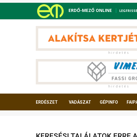
ERDŐ-MEZŐ ONLINE
LEGFRISS
h i r d e t é s
h i r d e t é s
ERDÉSZET
VADÁSZAT
GÉPINFO
FAIP
OLVASNIVALÓ
KERESÉSI TALÁLATOK ERRE 