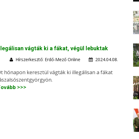
llegálisan vágták ki a fákat, végül lebuktak
Hírszerkesztő: Erdő-Mező Online
2024.04.08.
t hónapon keresztül vágták ki illegálisan a fákat
ászalsószentgyörgyön.
Tovább >>>