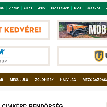
EBB
VIDEÓK
ÁLLÁS
KÉPEK
PROGRAMOK
BLOG
HASZNOS
AR
MEGÚJULÓ
ZÖLDHÍREK
HALVILÁG
MEZŐGAZDAS
A CIMKÉRE:
RENDŐRSÉG