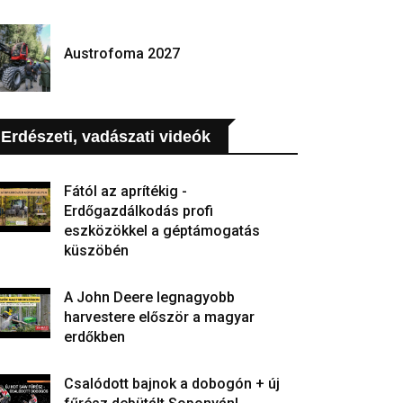
Austrofoma 2027
Erdészeti, vadászati videók
Fától az aprítékig -
Erdőgazdálkodás profi
eszközökkel a géptámogatás
küszöbén
A John Deere legnagyobb
harvestere először a magyar
erdőkben
Csalódott bajnok a dobogón + új