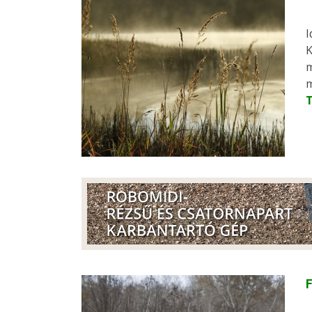
I
K
m
m
F