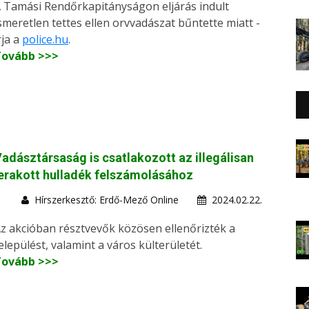
 Tamási Rendőrkapitányságon eljárás indult
smeretlen tettes ellen orvvadászat bűntette miatt -
rja a
police.hu
.
Tovább >>>
adásztársaság is csatlakozott az illegálisan
erakott hulladék felszámolásához
Hírszerkesztő: Erdő-Mező Online
2024.02.22.
z akcióban résztvevők közösen ellenőrizték a
elepülést, valamint a város külterületét.
Tovább >>>