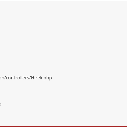
on/controllers/Hirek.php
p