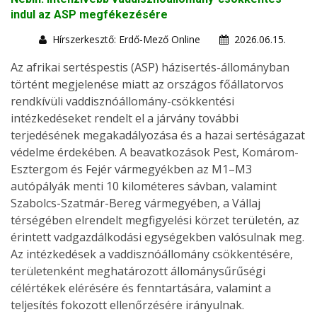
indul az ASP megfékezésére
Hírszerkesztő: Erdő-Mező Online
2026.06.15.
Az afrikai sertéspestis (ASP) házisertés-állományban
történt megjelenése miatt az országos főállatorvos
rendkívüli vaddisznóállomány-csökkentési
intézkedéseket rendelt el a járvány további
terjedésének megakadályozása és a hazai sertéságazat
védelme érdekében. A beavatkozások Pest, Komárom-
Esztergom és Fejér vármegyékben az M1–M3
autópályák menti 10 kilométeres sávban, valamint
Szabolcs-Szatmár-Bereg vármegyében, a Vállaj
térségében elrendelt megfigyelési körzet területén, az
érintett vadgazdálkodási egységekben valósulnak meg.
Az intézkedések a vaddisznóállomány csökkentésére,
területenként meghatározott állománysűrűségi
célértékek elérésére és fenntartására, valamint a
teljesítés fokozott ellenőrzésére irányulnak.