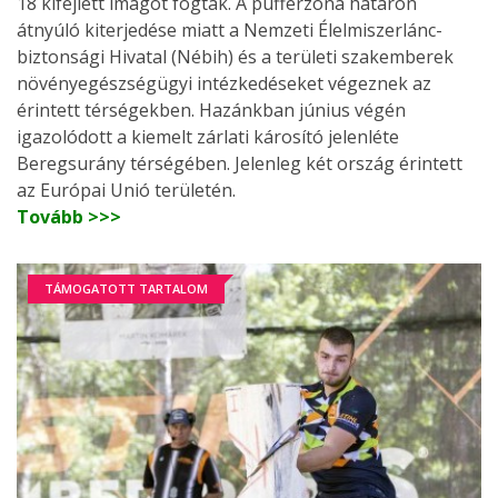
18 kifejlett imágót fogtak. A pufferzóna határon
átnyúló kiterjedése miatt a Nemzeti Élelmiszerlánc-
biztonsági Hivatal (Nébih) és a területi szakemberek
növényegészségügyi intézkedéseket végeznek az
érintett térségekben. Hazánkban június végén
igazolódott a kiemelt zárlati károsító jelenléte
Beregsurány térségében. Jelenleg két ország érintett
az Európai Unió területén.
Tovább >>>
TÁMOGATOTT TARTALOM