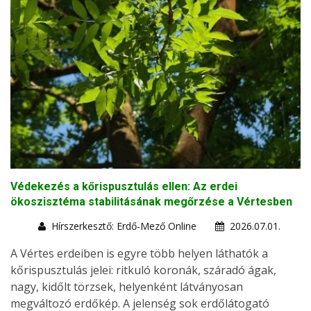
Védekezés a kőrispusztulás ellen: Az erdei
ökoszisztéma stabilitásának megőrzése a Vértesben
Hírszerkesztő: Erdő-Mező Online
2026.07.01.
A Vértes erdeiben is egyre több helyen láthatók a
kőrispusztulás jelei: ritkuló koronák, száradó ágak,
nagy, kidőlt törzsek, helyenként látványosan
megváltozó erdőkép. A jelenség sok erdőlátogató