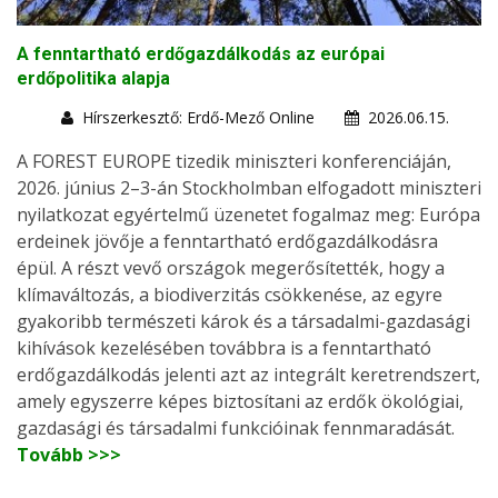
A fenntartható erdőgazdálkodás az európai
erdőpolitika alapja
Hírszerkesztő: Erdő-Mező Online
2026.06.15.
A FOREST EUROPE tizedik miniszteri konferenciáján,
2026. június 2–3-án Stockholmban elfogadott miniszteri
nyilatkozat egyértelmű üzenetet fogalmaz meg: Európa
erdeinek jövője a fenntartható erdőgazdálkodásra
épül. A részt vevő országok megerősítették, hogy a
klímaváltozás, a biodiverzitás csökkenése, az egyre
gyakoribb természeti károk és a társadalmi-gazdasági
kihívások kezelésében továbbra is a fenntartható
erdőgazdálkodás jelenti azt az integrált keretrendszert,
amely egyszerre képes biztosítani az erdők ökológiai,
gazdasági és társadalmi funkcióinak fennmaradását.
Tovább >>>