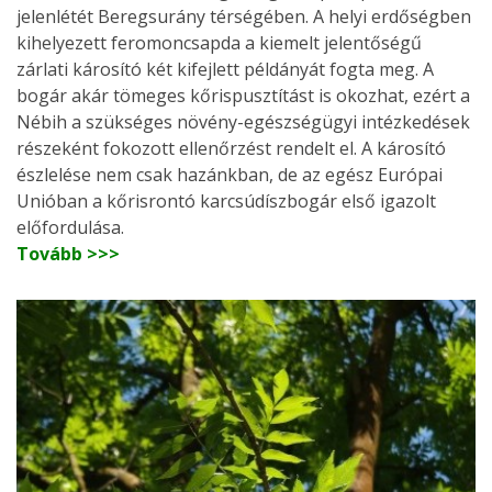
jelenlétét Beregsurány térségében. A helyi erdőségben
kihelyezett feromoncsapda a kiemelt jelentőségű
zárlati károsító két kifejlett példányát fogta meg. A
bogár akár tömeges kőrispusztítást is okozhat, ezért a
Nébih a szükséges növény-egészségügyi intézkedések
részeként fokozott ellenőrzést rendelt el. A károsító
észlelése nem csak hazánkban, de az egész Európai
Unióban a kőrisrontó karcsúdíszbogár első igazolt
előfordulása.
Tovább >>>