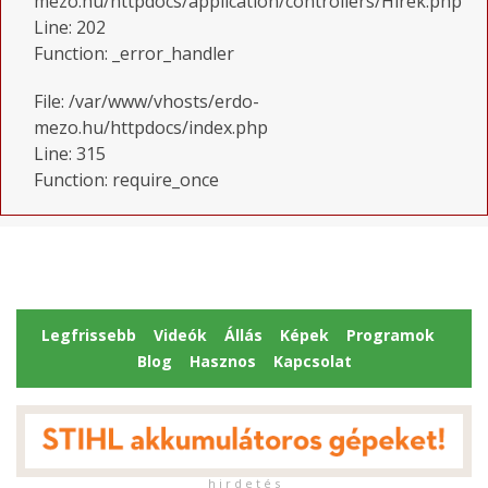
mezo.hu/httpdocs/application/controllers/Hirek.php
Line: 202
Function: _error_handler
File: /var/www/vhosts/erdo-
mezo.hu/httpdocs/index.php
Line: 315
Function: require_once
Legfrissebb
Videók
Állás
Képek
Programok
Blog
Hasznos
Kapcsolat
h i r d e t é s