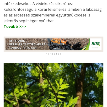
intézkedéseket. A védekezés sikeréhez
kulcsfontosságú a korai felismerés, amiben a lakosság
és az erdészeti szakemberek együttműködése is
jelentős segítséget nyújthat.
Tovább >>>
h i r d e t é s