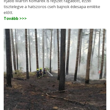
ifjabb Martin Komárek is fejszét ragadott, ezzel
tisztelegve a hatszoros cseh bajnok édesapa emléke
előtt.
Tovább >>>