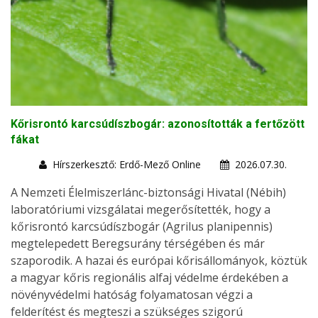
Kőrisrontó karcsúdíszbogár: azonosították a fertőzött
fákat
Hírszerkesztő: Erdő-Mező Online
2026.07.30.
A Nemzeti Élelmiszerlánc-biztonsági Hivatal (Nébih)
laboratóriumi vizsgálatai megerősítették, hogy a
kőrisrontó karcsúdíszbogár (Agrilus planipennis)
megtelepedett Beregsurány térségében és már
szaporodik. A hazai és európai kőrisállományok, köztük
a magyar kőris regionális alfaj védelme érdekében a
növényvédelmi hatóság folyamatosan végzi a
felderítést és megteszi a szükséges szigorú