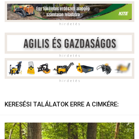
h i r d e t é s
h i r d e t é s
h i r d e t é s
KERESÉSI TALÁLATOK ERRE A CIMKÉRE: