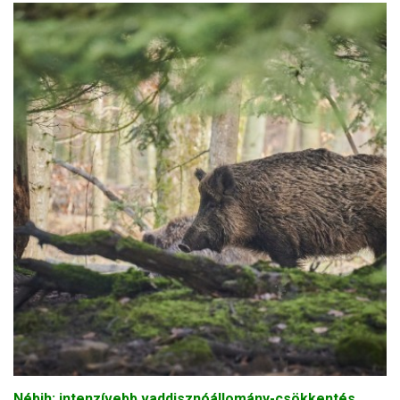
Nébih: intenzívebb vaddisznóállomány-csökkentés