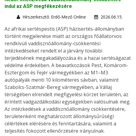
indul az ASP megfékezésére
Hírszerkesztő: Erdő-Mező Online
2026.06.15.
Az afrikai sertéspestis (ASP) házisertés-állományban
történt megjelenése miatt az országos főállatorvos
rendkívüli vaddisznóállomány-csökkentési
intézkedéseket rendelt el a járvány további
terjedésének megakadályozása és a hazai sertéságazat
védelme érdekében. A beavatkozások Pest, Komárom-
Esztergom és Fejér vármegyékben az M1–M3
autópályák menti 10 kilométeres sávban, valamint
Szabolcs-Szatmár-Bereg vármegyében, a Vállaj
térségében elrendelt megfigyelési körzet területén, az
érintett vadgazdálkodási egységekben valósulnak meg.
Az intézkedések a vaddisznóállomány csökkentésére,
területenként meghatározott állománysűrűségi
célértékek elérésére és fenntartására, valamint a
teljesítés fokozott ellenőrzésére irányulnak.