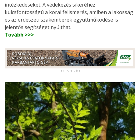
intézkedéseket. A védekezés sikeréhez
kulcsfontosságú a korai felismerés, amiben a lakosság
és az erdészeti szakemberek együttműködése is
jelentős segítséget nyújthat.
Tovább >>>
h i r d e t é s