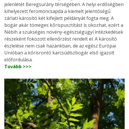
jelenlétét Beregsurány térségében. A helyi erdőségben
kihelyezett feromoncsapda a kiemelt jelentőségű
zárlati károsító két kifejlett példányát fogta meg. A
bogár akár tömeges kőrispusztítást is okozhat, ezért a
Nébih a szükséges növény-egészségügyi intézkedések
részeként fokozott ellenőrzést rendelt el. A károsító
észlelése nem csak hazánkban, de az egész Európai
Unióban a kőrisrontó karcsúdíszbogár első igazolt
előfordulása.
Tovább >>>