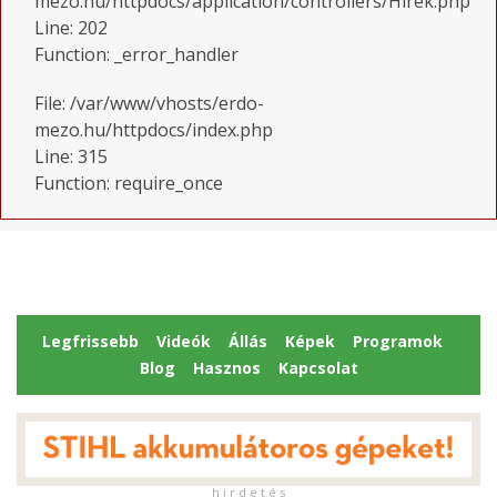
mezo.hu/httpdocs/application/controllers/Hirek.php
Line: 202
Function: _error_handler
File: /var/www/vhosts/erdo-
mezo.hu/httpdocs/index.php
Line: 315
Function: require_once
Legfrissebb
Videók
Állás
Képek
Programok
Blog
Hasznos
Kapcsolat
h i r d e t é s