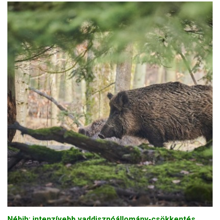
Nébih: intenzívebb vaddisznóállomány-csökkentés