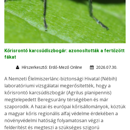
Kőrisrontó karcsúdíszbogár: azonosították a fertőzött
fákat
Hírszerkesztő: Erdő-Mező Online
2026.07.30.
A Nemzeti Élelmiszerlánc-biztonsági Hivatal (Nébih)
laboratóriumi vizsgálatai megerősítették, hogy a
kőrisrontó karcsúdíszbogár (Agrilus planipennis)
megtelepedett Beregsurány térségében és már
szaporodik. A hazai és európai kőrisállományok, köztük
a magyar kőris regionális alfaj védelme érdekében a
növényvédelmi hatóság folyamatosan végzi a
felderítést és megteszi a szükséges szigorú