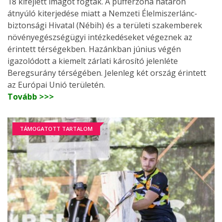
18 kifejlett imágót fogtak. A pufferzóna határon
átnyúló kiterjedése miatt a Nemzeti Élelmiszerlánc-
biztonsági Hivatal (Nébih) és a területi szakemberek
növényegészségügyi intézkedéseket végeznek az
érintett térségekben. Hazánkban június végén
igazolódott a kiemelt zárlati károsító jelenléte
Beregsurány térségében. Jelenleg két ország érintett
az Európai Unió területén.
Tovább >>>
TÁMOGATOTT TARTALOM