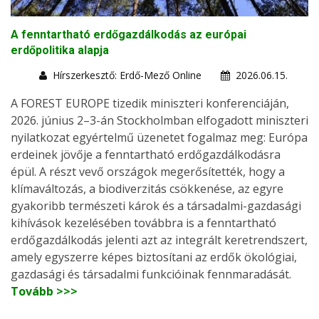
A fenntartható erdőgazdálkodás az európai
erdőpolitika alapja
Hírszerkesztő: Erdő-Mező Online
2026.06.15.
A FOREST EUROPE tizedik miniszteri konferenciáján,
2026. június 2–3-án Stockholmban elfogadott miniszteri
nyilatkozat egyértelmű üzenetet fogalmaz meg: Európa
erdeinek jövője a fenntartható erdőgazdálkodásra
épül. A részt vevő országok megerősítették, hogy a
klímaváltozás, a biodiverzitás csökkenése, az egyre
gyakoribb természeti károk és a társadalmi-gazdasági
kihívások kezelésében továbbra is a fenntartható
erdőgazdálkodás jelenti azt az integrált keretrendszert,
amely egyszerre képes biztosítani az erdők ökológiai,
gazdasági és társadalmi funkcióinak fennmaradását.
Tovább >>>