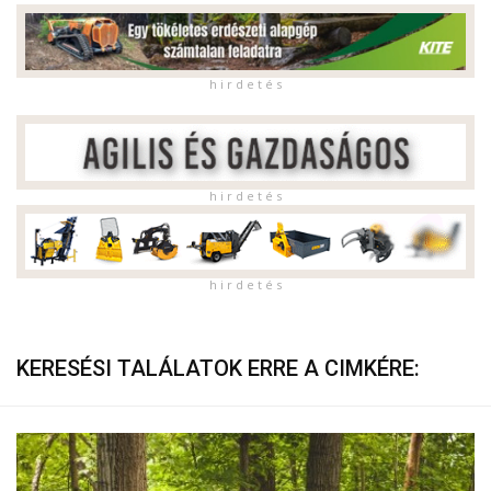
h i r d e t é s
h i r d e t é s
h i r d e t é s
KERESÉSI TALÁLATOK ERRE A CIMKÉRE: