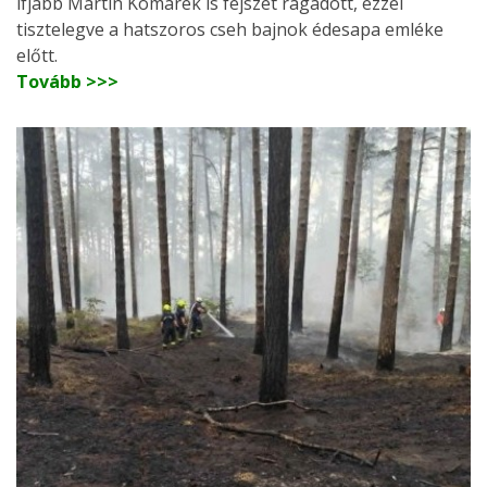
ifjabb Martin Komárek is fejszét ragadott, ezzel
tisztelegve a hatszoros cseh bajnok édesapa emléke
előtt.
Tovább >>>