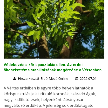
Védekezés a kőrispusztulás ellen: Az erdei
ökoszisztéma stabilitásának megőrzése a Vértesben
Hírszerkesztő: Erdő-Mező Online
2026.07.01.
A Vértes erdeiben is egyre több helyen láthatók a
kőrispusztulás jelei: ritkuló koronák, száradó ágak,
nagy, kidőlt törzsek, helyenként látványosan
megváltozó erdőkép. A jelenség sok erdőlátogató