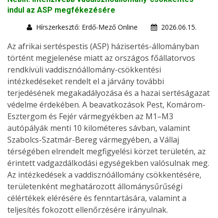
indul az ASP megfékezésére
Hírszerkesztő: Erdő-Mező Online
2026.06.15.
Az afrikai sertéspestis (ASP) házisertés-állományban
történt megjelenése miatt az országos főállatorvos
rendkívüli vaddisznóállomány-csökkentési
intézkedéseket rendelt el a járvány további
terjedésének megakadályozása és a hazai sertéságazat
védelme érdekében. A beavatkozások Pest, Komárom-
Esztergom és Fejér vármegyékben az M1–M3
autópályák menti 10 kilométeres sávban, valamint
Szabolcs-Szatmár-Bereg vármegyében, a Vállaj
térségében elrendelt megfigyelési körzet területén, az
érintett vadgazdálkodási egységekben valósulnak meg.
Az intézkedések a vaddisznóállomány csökkentésére,
területenként meghatározott állománysűrűségi
célértékek elérésére és fenntartására, valamint a
teljesítés fokozott ellenőrzésére irányulnak.