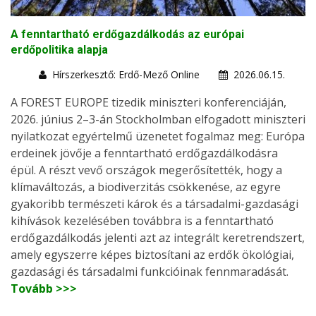
A fenntartható erdőgazdálkodás az európai
erdőpolitika alapja
Hírszerkesztő: Erdő-Mező Online
2026.06.15.
A FOREST EUROPE tizedik miniszteri konferenciáján,
2026. június 2–3-án Stockholmban elfogadott miniszteri
nyilatkozat egyértelmű üzenetet fogalmaz meg: Európa
erdeinek jövője a fenntartható erdőgazdálkodásra
épül. A részt vevő országok megerősítették, hogy a
klímaváltozás, a biodiverzitás csökkenése, az egyre
gyakoribb természeti károk és a társadalmi-gazdasági
kihívások kezelésében továbbra is a fenntartható
erdőgazdálkodás jelenti azt az integrált keretrendszert,
amely egyszerre képes biztosítani az erdők ökológiai,
gazdasági és társadalmi funkcióinak fennmaradását.
Tovább >>>