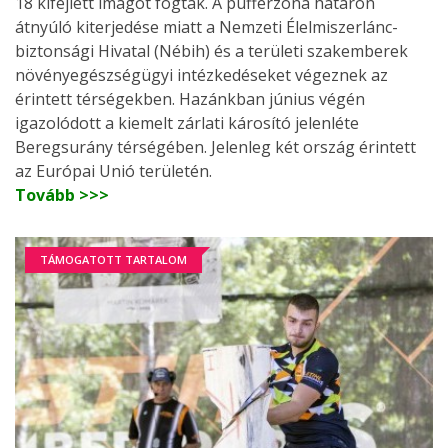
18 kifejlett imágót fogtak. A pufferzóna határon
átnyúló kiterjedése miatt a Nemzeti Élelmiszerlánc-
biztonsági Hivatal (Nébih) és a területi szakemberek
növényegészségügyi intézkedéseket végeznek az
érintett térségekben. Hazánkban június végén
igazolódott a kiemelt zárlati károsító jelenléte
Beregsurány térségében. Jelenleg két ország érintett
az Európai Unió területén.
Tovább >>>
TÁMOGATOTT TARTALOM