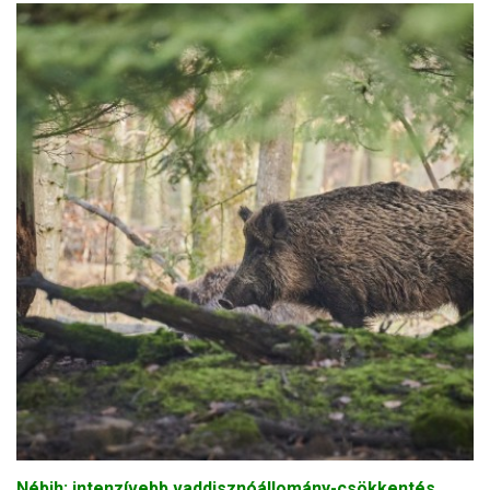
Nébih: intenzívebb vaddisznóállomány-csökkentés