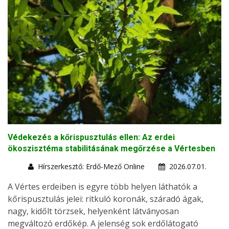
Védekezés a kőrispusztulás ellen: Az erdei
ökoszisztéma stabilitásának megőrzése a Vértesben
Hírszerkesztő: Erdő-Mező Online
2026.07.01.
A Vértes erdeiben is egyre több helyen láthatók a
kőrispusztulás jelei: ritkuló koronák, száradó ágak,
nagy, kidőlt törzsek, helyenként látványosan
megváltozó erdőkép. A jelenség sok erdőlátogató