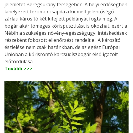
jelenlétét Beregsurány térségében. A helyi erdőségben
kihelyezett feromoncsapda a kiemelt jelentőségű
zárlati károsító két kifejlett példányát fogta meg. A
bogár akár tömeges kőrispusztítást is okozhat, ezért a
Nébih a szükséges növény-egészségügyi intézkedések
részeként fokozott ellenőrzést rendelt el. A károsító
észlelése nem csak hazánkban, de az egész Európai
Unióban a kőrisrontó karcsúdíszbogár első igazolt
előfordulása.
Tovább >>>