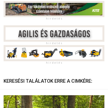
h i r d e t é s
h i r d e t é s
h i r d e t é s
KERESÉSI TALÁLATOK ERRE A CIMKÉRE: