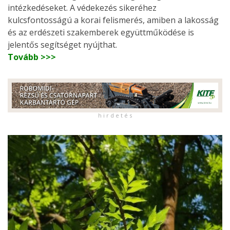
intézkedéseket. A védekezés sikeréhez
kulcsfontosságú a korai felismerés, amiben a lakosság
és az erdészeti szakemberek együttműködése is
jelentős segítséget nyújthat.
Tovább >>>
h i r d e t é s