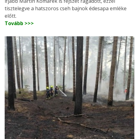
ifjabb Martin Komárek is fejszét ragadott, ezzel
tisztelegve a hatszoros cseh bajnok édesapa emléke
előtt.
Tovább >>>