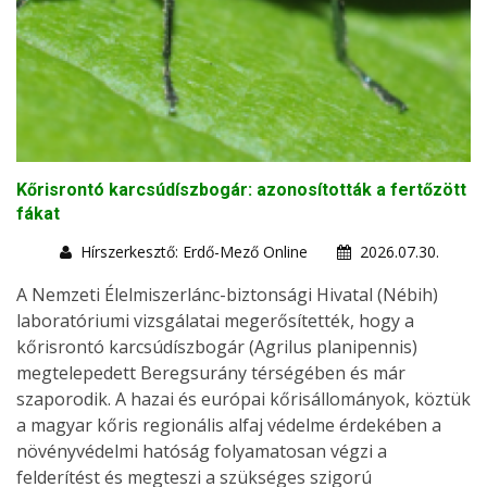
Kőrisrontó karcsúdíszbogár: azonosították a fertőzött
fákat
Hírszerkesztő: Erdő-Mező Online
2026.07.30.
A Nemzeti Élelmiszerlánc-biztonsági Hivatal (Nébih)
laboratóriumi vizsgálatai megerősítették, hogy a
kőrisrontó karcsúdíszbogár (Agrilus planipennis)
megtelepedett Beregsurány térségében és már
szaporodik. A hazai és európai kőrisállományok, köztük
a magyar kőris regionális alfaj védelme érdekében a
növényvédelmi hatóság folyamatosan végzi a
felderítést és megteszi a szükséges szigorú