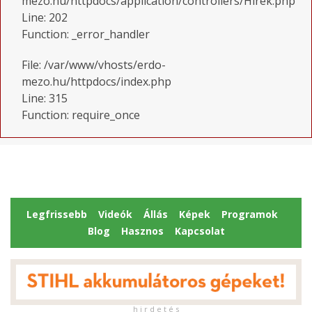
mezo.hu/httpdocs/application/controllers/Hirek.php
Line: 202
Function: _error_handler
File: /var/www/vhosts/erdo-
mezo.hu/httpdocs/index.php
Line: 315
Function: require_once
Legfrissebb
Videók
Állás
Képek
Programok
Blog
Hasznos
Kapcsolat
h i r d e t é s