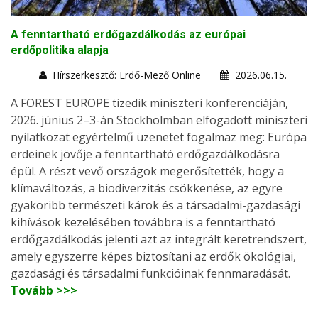
A fenntartható erdőgazdálkodás az európai
erdőpolitika alapja
Hírszerkesztő: Erdő-Mező Online
2026.06.15.
A FOREST EUROPE tizedik miniszteri konferenciáján,
2026. június 2–3-án Stockholmban elfogadott miniszteri
nyilatkozat egyértelmű üzenetet fogalmaz meg: Európa
erdeinek jövője a fenntartható erdőgazdálkodásra
épül. A részt vevő országok megerősítették, hogy a
klímaváltozás, a biodiverzitás csökkenése, az egyre
gyakoribb természeti károk és a társadalmi-gazdasági
kihívások kezelésében továbbra is a fenntartható
erdőgazdálkodás jelenti azt az integrált keretrendszert,
amely egyszerre képes biztosítani az erdők ökológiai,
gazdasági és társadalmi funkcióinak fennmaradását.
Tovább >>>