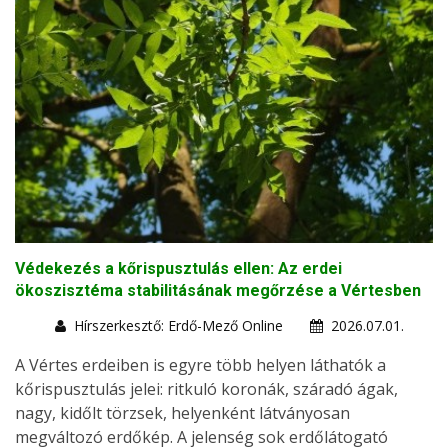
Védekezés a kőrispusztulás ellen: Az erdei
ökoszisztéma stabilitásának megőrzése a Vértesben
Hírszerkesztő: Erdő-Mező Online
2026.07.01.
A Vértes erdeiben is egyre több helyen láthatók a
kőrispusztulás jelei: ritkuló koronák, száradó ágak,
nagy, kidőlt törzsek, helyenként látványosan
megváltozó erdőkép. A jelenség sok erdőlátogató