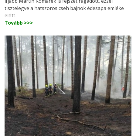
ifjabb Martin Komárek is fejszét ragadott, ezzel
tisztelegve a hatszoros cseh bajnok édesapa emléke
előtt.
Tovább >>>