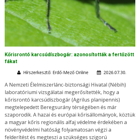
Kőrisrontó karcsúdíszbogár: azonosították a fertőzött
fákat
Hírszerkesztő: Erdő-Mező Online
2026.07.30.
A Nemzeti Élelmiszerlánc-biztonsági Hivatal (Nébih)
laboratóriumi vizsgálatai megerősítették, hogy a
kőrisrontó karcsúdíszbogár (Agrilus planipennis)
megtelepedett Beregsurány térségében és már
szaporodik. A hazai és európai kőrisállományok, köztük
a magyar kőris regionális alfaj védelme érdekében a
növényvédelmi hatóság folyamatosan végzi a
felderítést és megteszi a szükséges szigorú