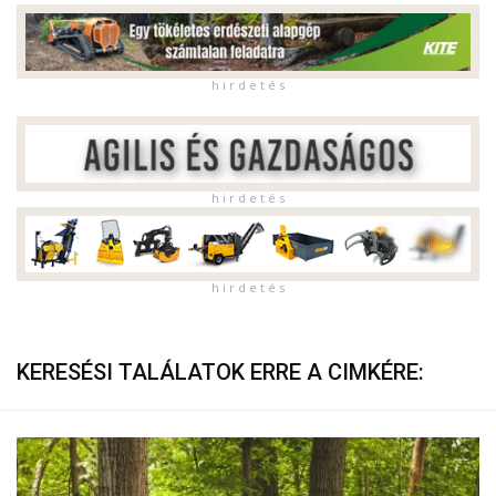
h i r d e t é s
h i r d e t é s
h i r d e t é s
KERESÉSI TALÁLATOK ERRE A CIMKÉRE: