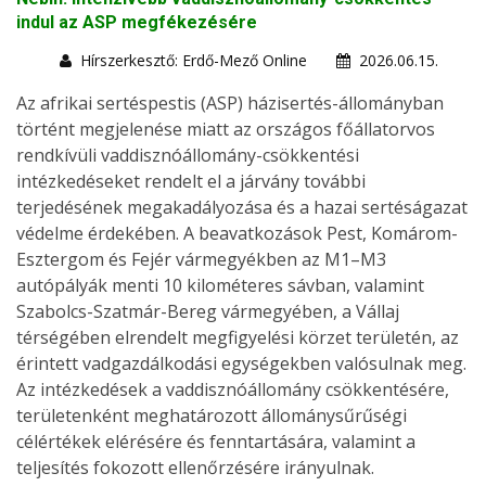
indul az ASP megfékezésére
Hírszerkesztő: Erdő-Mező Online
2026.06.15.
Az afrikai sertéspestis (ASP) házisertés-állományban
történt megjelenése miatt az országos főállatorvos
rendkívüli vaddisznóállomány-csökkentési
intézkedéseket rendelt el a járvány további
terjedésének megakadályozása és a hazai sertéságazat
védelme érdekében. A beavatkozások Pest, Komárom-
Esztergom és Fejér vármegyékben az M1–M3
autópályák menti 10 kilométeres sávban, valamint
Szabolcs-Szatmár-Bereg vármegyében, a Vállaj
térségében elrendelt megfigyelési körzet területén, az
érintett vadgazdálkodási egységekben valósulnak meg.
Az intézkedések a vaddisznóállomány csökkentésére,
területenként meghatározott állománysűrűségi
célértékek elérésére és fenntartására, valamint a
teljesítés fokozott ellenőrzésére irányulnak.