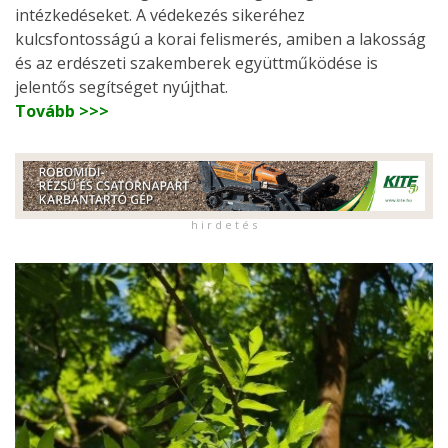
intézkedéseket. A védekezés sikeréhez
kulcsfontosságú a korai felismerés, amiben a lakosság
és az erdészeti szakemberek együttműködése is
jelentős segítséget nyújthat.
Tovább >>>
h i r d e t é s