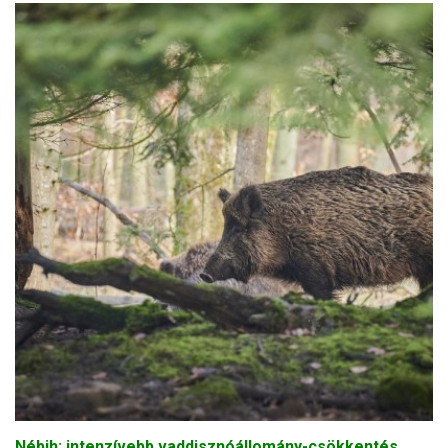
Nébih: intenzívebb vaddisznóállomány-csökkentés