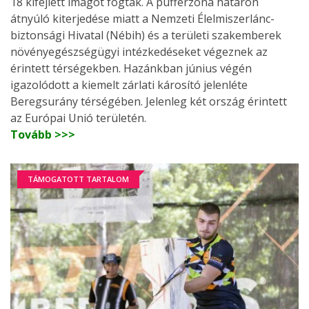
18 kifejlett imágót fogtak. A pufferzóna határon
átnyúló kiterjedése miatt a Nemzeti Élelmiszerlánc-
biztonsági Hivatal (Nébih) és a területi szakemberek
növényegészségügyi intézkedéseket végeznek az
érintett térségekben. Hazánkban június végén
igazolódott a kiemelt zárlati károsító jelenléte
Beregsurány térségében. Jelenleg két ország érintett
az Európai Unió területén.
Tovább >>>
TÁMOGATOTT TARTALOM