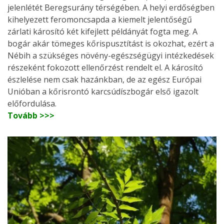
jelenlétét Beregsurány térségében. A helyi erdőségben
kihelyezett feromoncsapda a kiemelt jelentőségű
zárlati károsító két kifejlett példányát fogta meg. A
bogár akár tömeges kőrispusztítást is okozhat, ezért a
Nébih a szükséges növény-egészségügyi intézkedések
részeként fokozott ellenőrzést rendelt el. A károsító
észlelése nem csak hazánkban, de az egész Európai
Unióban a kőrisrontó karcsúdíszbogár első igazolt
előfordulása.
Tovább >>>