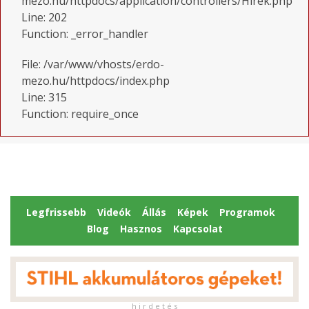
mezo.hu/httpdocs/application/controllers/Hirek.php
Line: 202
Function: _error_handler
File: /var/www/vhosts/erdo-
mezo.hu/httpdocs/index.php
Line: 315
Function: require_once
Legfrissebb
Videók
Állás
Képek
Programok
Blog
Hasznos
Kapcsolat
h i r d e t é s