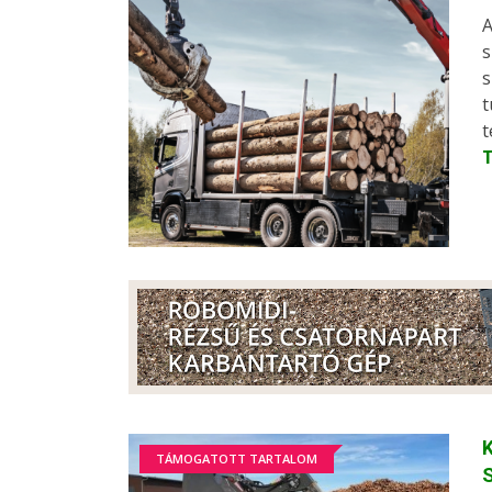
A
s
s
t
t
TÁMOGATOTT TARTALOM