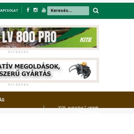
KAPCSOLAT
h i r d e t é s
h i r d e t é s
ÁG
2026. augusztus 7. péntek,
Ibolya
napja