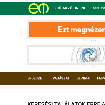
ERDŐ-MEZŐ ONLINE
LEGFRISS
h i r d e t é s
h i r d e t é s
ERDÉSZET
VADÁSZAT
GÉPINFO
FAIP
OLVASNIVALÓ
KERESÉSI TALÁLATOK ERRE 