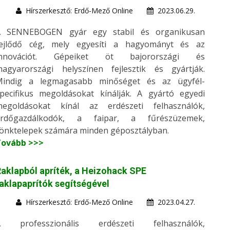
Hírszerkesztő: Erdő-Mező Online
2023.06.29.
A SENNEBOGEN gyár egy stabil és organikusan
fejlődő cég, mely egyesíti a hagyományt és az
innovációt. Gépeiket öt bajorországi és
agyarországi helyszínen fejlesztik és gyártják.
Mindig a legmagasabb minőséget és az ügyfél-
pecifikus megoldásokat kínálják. A gyártó egyedi
megoldásokat kínál az erdészeti felhasználók,
erdőgazdálkodók, a faipar, a fűrészüzemek,
önktelepek számára minden géposztályban.
Tovább >>>
aklapból apríték, a Heizohack SPE
aklapaprítók segítségével
Hírszerkesztő: Erdő-Mező Online
2023.04.27.
A professzionális erdészeti felhasználók,