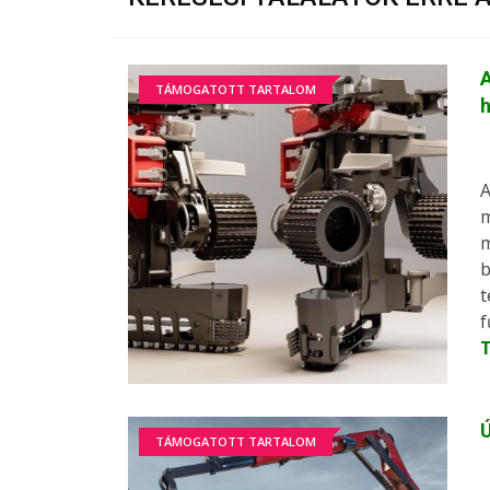
A
TÁMOGATOTT TARTALOM
h
A
m
m
b
t
f
Ú
TÁMOGATOTT TARTALOM