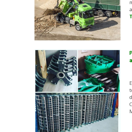
m
a
P
a
E
t
d
C
M