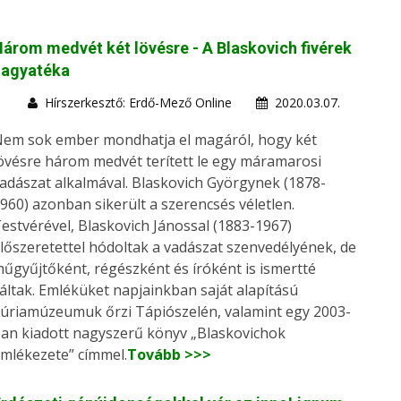
árom medvét két lövésre - A Blaskovich fivérek
hagyatéka
Hírszerkesztő: Erdő-Mező Online
2020.03.07.
em sok ember mondhatja el magáról, hogy két
övésre három medvét terített le egy máramarosi
adászat alkalmával. Blaskovich Györgynek (1878-
960) azonban sikerült a szerencsés véletlen.
estvérével, Blaskovich Jánossal (1883-1967)
lőszeretettel hódoltak a vadászat szenvedélyének, de
űgyűjtőként, régészként és íróként is ismertté
áltak. Emléküket napjainkban saját alapítású
úriamúzeumuk őrzi Tápiószelén, valamint egy 2003-
an kiadott nagyszerű könyv „Blaskovichok
mlékezete” címmel.
Tovább >>>