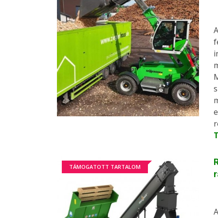
m
s
r
R
TÁMOGATOTT TARTALOM
r