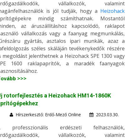
erdőgazdálkodók, vállalkozók, valamint
agánfelhasználók is jól tudják, hogy a
Heizohack
aprítógépekre mindig számíthatnak. Mostantól
inden, az áruszállításhoz kapcsolódó, raklapot
asználó vállalkozás vagy a faanyag megmunkálás,
űrészáru gyártás, asztalos ipari munkák, azaz a
afeldolgozás széles skáláján tevékenykedők részére
s megoldást jelenthetnek a Heizohack SPE 1300 vagy
SPE 1600 raklapaprítók, a maradék faanyagok
asznosításához.
Tovább >>>
j rotorfejlesztés a Heizohack HM14-1860K
aprítógépekhez
Hírszerkesztő: Erdő-Mező Online
2023.03.30.
A professzionális erdészeti felhasználók,
erdőgazdálkodók, vállalkozók, valamint