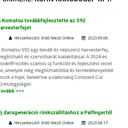
 Komatsu továbbfejlesztette az S92
arvesterfejet
Hírszerkesztő: Erdő-Mező Online
2023.09.06.
 Komatsu S92 egy bevált és népszerű harvesterfej,
egbízható és szervizbarát kialakítással. A 2024-es
odellfrissítés számos új funkciót és fejlesztést vezet
e, amelyek még megbízhatóbbá és termelékenyebbé
eszik a fejet, beleértve a vadonatúj Constant Cut
űrészegységet.
Tovább >>>
j darugeneráció rönkszállításhoz a Palfingertől
Hírszerkesztő: Erdő-Mező Online
2023.08.17.