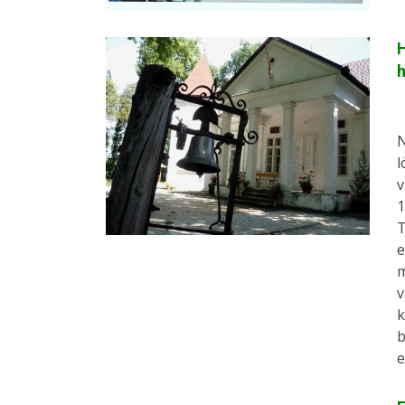
H
N
l
v
1
T
e
m
v
k
b
e