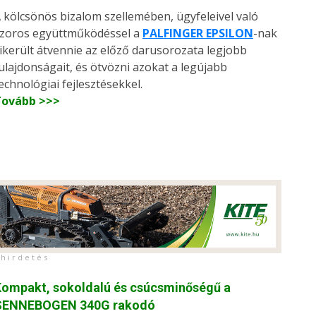
 kölcsönös bizalom szellemében, ügyfeleivel való
zoros együttműködéssel a
PALFINGER EPSILON
-nak
ikerült átvennie az előző darusorozata legjobb
ulajdonságait, és ötvözni azokat a legújabb
echnológiai fejlesztésekkel.
Tovább >>>
h i r d e t é s
Kompakt, sokoldalú és csúcsminőségű a
SENNEBOGEN 340G rakodó