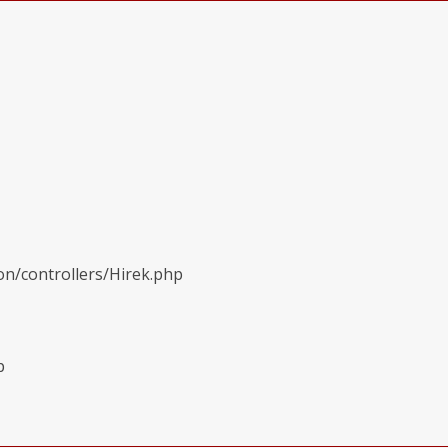
on/controllers/Hirek.php
p