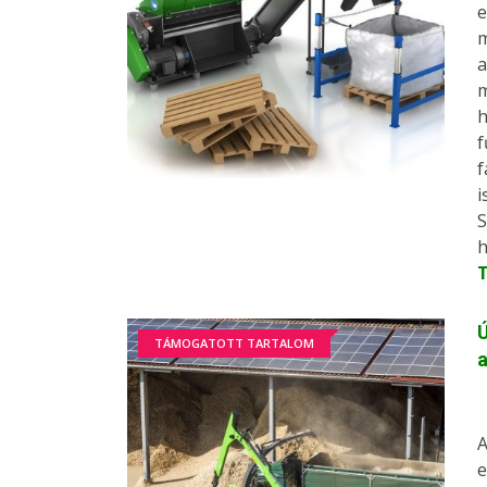
m
m
h
f
f
i
h
Ú
TÁMOGATOTT TARTALOM