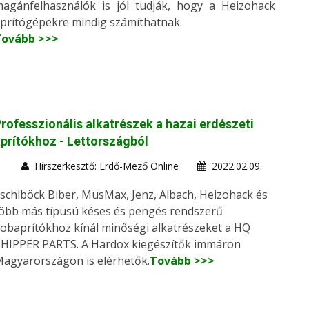
agánfelhasználók is jól tudják, hogy a Heizohack
prítógépekre mindig számíthatnak.
Tovább >>>
rofesszionális alkatrészek a hazai erdészeti
prítókhoz - Lettországból
Hírszerkesztő: Erdő-Mező Online
2022.02.09.
schlböck Biber, MusMax, Jenz, Albach, Heizohack és
öbb más típusú késes és pengés rendszerű
obaprítókhoz kínál minőségi alkatrészeket a HQ
HIPPER PARTS. A Hardox kiegészítők immáron
agyarországon is elérhetők.
Tovább >>>