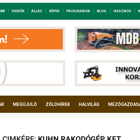
EBB
VIDEÓK
ÁLLÁS
KÉPEK
PROGRAMOK
BLOG
HASZNOS
AR
MEGÚJULÓ
ZÖLDHÍREK
HALVILÁG
MEZŐGAZDAS
A CIMKÉRE:
KUHN RAKODÓGÉP KFT.