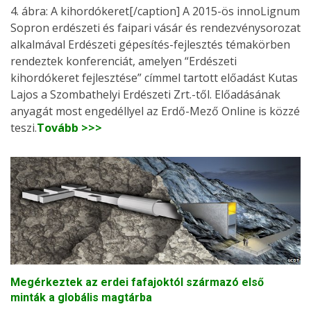
4. ábra: A kihordókeret[/caption] A 2015-ös innoLignum
Sopron erdészeti és faipari vásár és rendezvénysorozat
alkalmával Erdészeti gépesítés-fejlesztés témakörben
rendeztek konferenciát, amelyen “Erdészeti
kihordókeret fejlesztése” címmel tartott előadást Kutas
Lajos a Szombathelyi Erdészeti Zrt.-től. Előadásának
anyagát most engedéllyel az Erdő-Mező Online is közzé
teszi.
Tovább >>>
Megérkeztek az erdei fafajoktól származó első
minták a globális magtárba