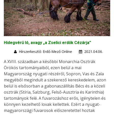
Hidegvérű ló, avagy „a Zselici erdők Cézárja”
Hírszerkesztő: Erdő-Mező Online
2021.04.06.
A XVIII. században a későbbi Monarchia Osztrák
Örökös tartományaiból, ezen belül a mai
Magyarország nyugati részéről, Sopron, Vas és Zala
megyéből megindult a szekerező kereskedelem, azon
belül is elsősorban a gabonaszállítás Bécs és a közeli
osztrák (Stíria, Salzburg, Felső-Ausztria és Karinthia)
tartományok felé. A fuvarozáshoz erős, igénytelen és
könnyen kezelhető lovak kellettek. Ezért a nyugat-
magyarországi fuvarosok előszeretettel hoztak