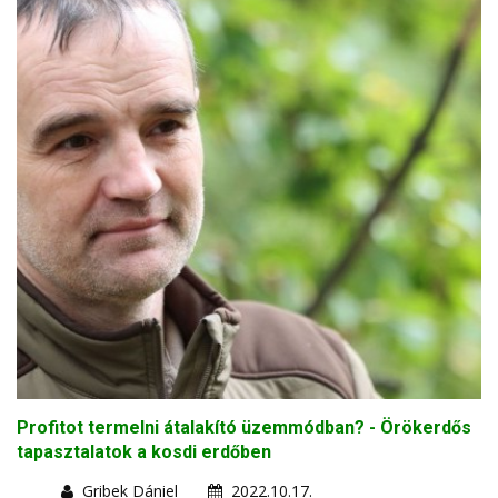
Profitot termelni átalakító üzemmódban? - Örökerdős
tapasztalatok a kosdi erdőben
Gribek Dániel
2022.10.17.