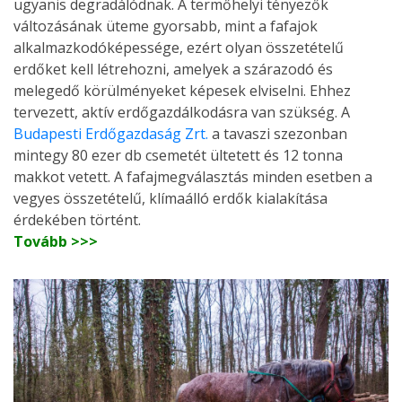
ugyanis degradálódnak. A termőhelyi tényezők
változásának üteme gyorsabb, mint a fafajok
alkalmazkodóképessége, ezért olyan összetételű
erdőket kell létrehozni, amelyek a szárazodó és
melegedő körülményeket képesek elviselni. Ehhez
tervezett, aktív erdőgazdálkodásra van szükség. A
Budapesti Erdőgazdaság Zrt.
a tavaszi szezonban
mintegy 80 ezer db csemetét ültetett és 12 tonna
makkot vetett. A fafajmegválasztás minden esetben a
vegyes összetételű, klímaálló erdők kialakítása
érdekében történt.
Tovább >>>