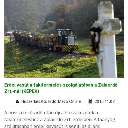
Erdei vasút a fakitermelés szolgálatában a Zalaerdő
Zrt.-nél (KÉPEK)
Hírszerkesztő: Erdő-Mező Online
2015.11.07.
A hosszú esős idő után újra hozzákezdtek a
fakitermeléshez a Zalaerdő Zrt. erdeiben. A faanyag
szállításában erdei kisvasút is segíti az állami