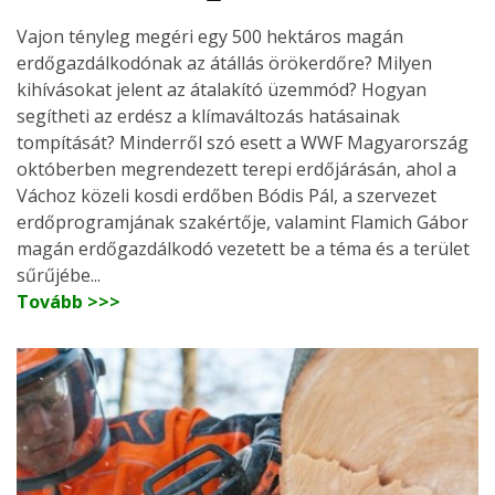
Vajon tényleg megéri egy 500 hektáros magán
erdőgazdálkodónak az átállás örökerdőre? Milyen
kihívásokat jelent az átalakító üzemmód? Hogyan
segítheti az erdész a klímaváltozás hatásainak
tompítását? Minderről szó esett a WWF Magyarország
októberben megrendezett terepi erdőjárásán, ahol a
Váchoz közeli kosdi erdőben Bódis Pál, a szervezet
erdőprogramjának szakértője, valamint Flamich Gábor
magán erdőgazdálkodó vezetett be a téma és a terület
sűrűjébe...
Tovább >>>