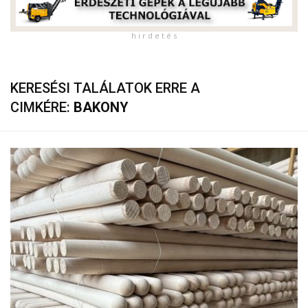
h i r d e t é s
KERESÉSI TALÁLATOK ERRE A
CIMKÉRE:
BAKONY