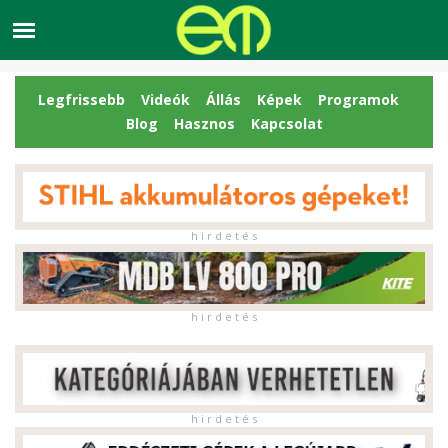
Legfrissebb
Videók
Állás
Képek
Programok
Blog
Hasznos
Kapcsolat
h i r d e t é s
h i r d e t é s
h i r d e t é s