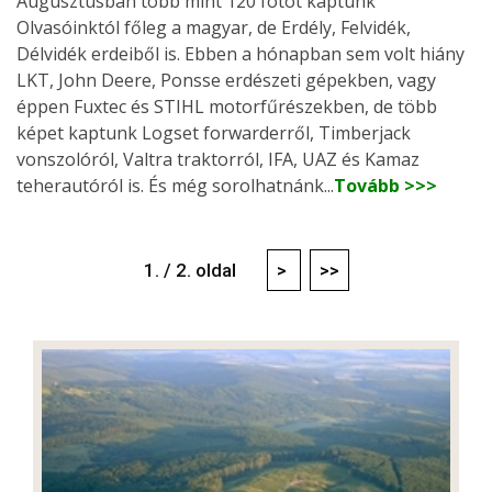
Augusztusban több mint 120 fotót kaptunk
Olvasóinktól főleg a magyar, de Erdély, Felvidék,
Délvidék erdeiből is. Ebben a hónapban sem volt hiány
LKT, John Deere, Ponsse erdészeti gépekben, vagy
éppen Fuxtec és STIHL motorfűrészekben, de több
képet kaptunk Logset forwarderről, Timberjack
vonszolóról, Valtra traktorról, IFA, UAZ és Kamaz
teherautóról is. És még sorolhatnánk...
Tovább >>>
1. / 2. oldal
>
>>