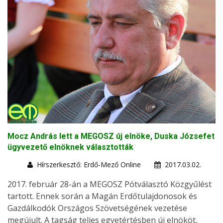
Mocz András lett a MEGOSZ új elnöke, Duska Józsefet
ügyvezető elnöknek választották
Hírszerkesztő: Erdő-Mező Online
2017.03.02.
2017. február 28-án a MEGOSZ Pótválasztó Közgyűlést
tartott. Ennek során a Magán Erdőtulajdonosok és
Gazdálkodók Országos Szövetségének vezetése
megújult. A tagság teljes egyetértésben új elnököt,