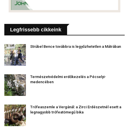
Legfrissebb cikkeink
Strúbel Bence továbbra is legyőzhetetlen a Mátrában
Természetvédelmi erdőkezelés a Pécselyi-
medencében
Trófeaszemle a Vergánál: a Zirci Erdészetnél esett a
legnagyobb trófeatömegű bika