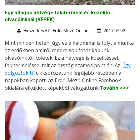
Egy átlagos hétvége fakitermelő és közelítő
olvasóinknál (KÉPEK)
Hírszerkesztő: Erdő-Mező Online
2017.04.02.
Mint minden héten, úgy ez alkalommal is folyt a munka
az erdőkben amiről rendre sok fotót kapunk
olvasóinktól, tőletek. Ez a hétvége is közelítéssel,
fakitermeléssel telt az ország számos pontján. Az "
Így
dolgoztok ti
" cikksorozatunk legújabb részében a
napokban kapott, az Erdő-Mező Online Facebook
oldalára elküldött képekből válogattunk.
Tovább >>>