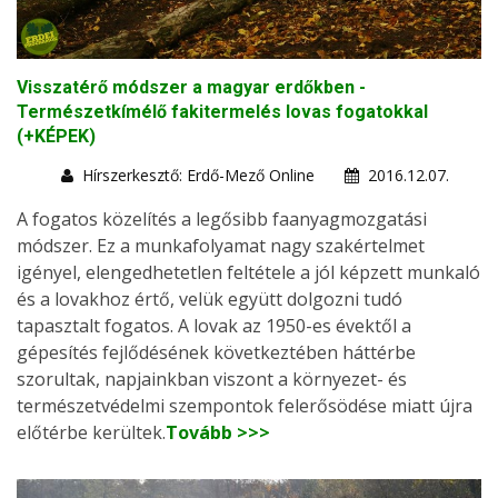
Visszatérő módszer a magyar erdőkben -
Természetkímélő fakitermelés lovas fogatokkal
(+KÉPEK)
Hírszerkesztő: Erdő-Mező Online
2016.12.07.
A fogatos közelítés a legősibb faanyagmozgatási
módszer. Ez a munkafolyamat nagy szakértelmet
igényel, elengedhetetlen feltétele a jól képzett munkaló
és a lovakhoz értő, velük együtt dolgozni tudó
tapasztalt fogatos. A lovak az 1950-es évektől a
gépesítés fejlődésének következtében háttérbe
szorultak, napjainkban viszont a környezet- és
természetvédelmi szempontok felerősödése miatt újra
előtérbe kerültek.
Tovább >>>