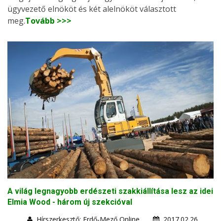
ügyvezető elnököt és két alelnököt választott
meg.
Tovább >>>
A világ legnagyobb erdészeti szakkiállítása lesz az idei
Elmia Wood - három új szekcióval
Hírszerkesztő: Erdő-Mező Online
2017.02.26.