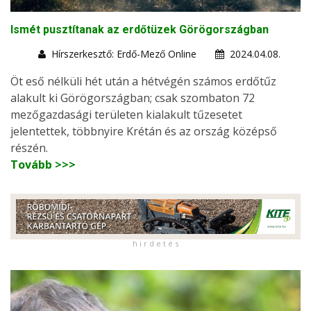
Ismét pusztítanak az erdőtüzek Görögországban
Hírszerkesztő: Erdő-Mező Online
2024.04.08.
Öt eső nélküli hét után a hétvégén számos erdőtűz
alakult ki Görögországban; csak szombaton 72
mezőgazdasági területen kialakult tűzesetet
jelentettek, többnyire Krétán és az ország középső
részén.
Tovább >>>
h i r d e t é s