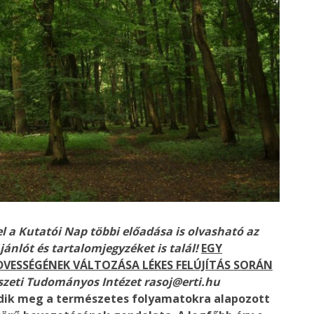
el a Kutatói Nap többi előadása is olvasható az
ánlót és tartalomjegyzéket is talál!
EGY
ESSÉGÉNEK VÁLTOZÁSA LÉKES FELÚJÍTÁS SORÁN
szeti Tudományos Intézet
rasoj@erti.hu
ik meg a természetes folyamatokra alapozott