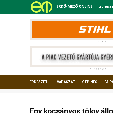
ERDŐ-MEZŐ ONLINE
LEGFRISS
h i r d e t é s
h i r d e t é s
ERDÉSZET
VADÁSZAT
GÉPINFO
FAIP
OLVASNIVALÓ
Egy kocsányos tölgy ál