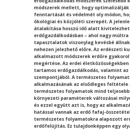
erdőgazdálkodás módszerek szélesebb k
módszerek mellett, hogy optimalizálják 
fenntartását és védelmét oly módon, ho
ökológiai és közjóléti szerepét. A jele
átalakítása hosszú idő alatt kivitelezhet
erdőgazdálkodásban – ahol nagy múltra v
tapasztalatok viszonylag kevésbé állna
nehezen jelezhető előre. Az erdészeti k
alkalmazott módszerek erdőre gyakorol
megértése. Az erdei életközösségekben 
tartamos erdőgazdálkodás, valamint az
szempontjából. A természetes folyamat
alkalmazásának az elsődleges feltétel
természetes folyamatok mind teljesebb
környezeti paraméterek változásai mily
és ezzel együtt azt is, hogy az alkalma
hatással vannak az erdő fafaj-összetétel
természetes folyamatokra alapozott er
erdőfelújítás. Ez tulajdonképpen egy ol