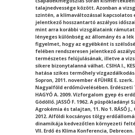
csapadékmegoszlás során kismértékben 
talajnedvessége között. Azonban a vizsg
szintén, a klímaváltozással kapcsolatos 
jelentkező hosszantartó aszályos időszak
mint arra korábbi vizsgálataink rámuta
lényeges különbség az állomány és a lék 
figyelmet, hogy az egyébként is szélső
felében rendszeresen jelentkező aszályo
természetes felújulásának, illetve a viz
sikere bizonytalanná válhat. CSIHA I., KE
hatása szikes termőhely vízgazdálkodásá
Sopron, 2011. november 4 FÜHRE E. szerk. 
Nagyalföld erdőművelésében. Erdészeti 
HAGYÓ A. 2009. Vízforgalom gyep és erdő 
Gödöllő. JASSÓ F. 1962. A püspökladányi Sz
Agrokémia és talajtan, 11. No 1. RÁSÓ J., 
2012. Alföldi kocsányos tölgy erdőállo
dinamikája kedvezőtlen környezeti felté
VII. Erdő és Klíma Konferencia, Debrecen. -