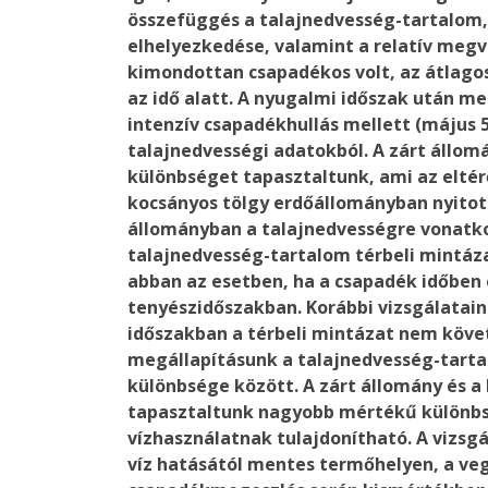
összefüggés a talajnedvesség-tartalom, 
elhelyezkedése, valamint a relatív megv
kimondottan csapadékos volt, az átlagos
az idő alatt. A nyugalmi időszak után me
intenzív csapadékhullás mellett (május 5
talajnedvességi adatokból. A zárt állomá
különbséget tapasztaltunk, ami az eltér
kocsányos tölgy erdőállományban nyitott
állományban a talajnedvességre vonatko
talajnedvesség-tartalom térbeli mintáz
abban az esetben, ha a csapadék időben
tenyészidőszakban. Korábbi vizsgálataink
időszakban a térbeli mintázat nem követ
megállapításunk a talajnedvesség-tart
különbsége között. A zárt állomány és a
tapasztaltunk nagyobb mértékű különbs
vízhasználatnak tulajdonítható. A vizsg
víz hatásától mentes termőhelyen, a ve