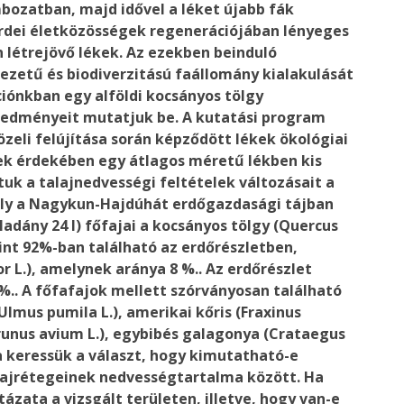
mbozatban, majd idővel a léket újabb fák
z erdei életközösségek regenerációjában lényeges
 létrejövő lékek. Az ezekben beinduló
ezetű és biodiverzitású faállomány kialakulását
iónkban egy alföldi kocsányos tölgy
redményeit mutatjuk be. A kutatási program
zeli felújítása során képződött lékek ökológiai
nek érdekében egy átlagos méretű lékben kis
uk a talajnedvességi feltételek változásait a
ely a Nagykun-Hajdúhát erdőgazdasági tájban
ladány 24 I) főfajai a kocsányos tölgy (Quercus
rint 92%-ban található az erdőrészletben,
r L.), amelynek aránya 8 %.. Az erdőrészlet
%.. A főfafajok mellett szórványosan található
Ulmus pumila L.), amerikai kőris (Fraxinus
runus avium L.), egybibés galagonya (Crataegus
a keressük a választ, hogy kimutatható-e
alajrétegeinek nedvességtartalma között. Ha
ázata a vizsgált területen, illetve, hogy van-e