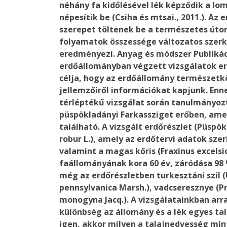
néhány fa kidőlésével lék képződik a lo
népesítik be (Csiha és mtsai., 2011.). A
szerepet töltenek be a természetes úton
folyamatok összessége változatos szerk
eredményezi.
Anyag és módszer
Publikác
erdőállományban végzett vizsgálatok e
célja, hogy az erdőállomány természetkö
jellemzőiről információkat kapjunk. En
térléptékű vizsgálat során tanulmányozt
püspökladányi Farkassziget erőben, am
található. A vizsgált erdőrészlet (Püspök
robur L.), amely az erdőtervi adatok sze
valamint a magas kőris (Fraxinus excelsio
faállományának kora 60 év, záródása 98 
még az erdőrészletben turkesztáni szil (
pennsylvanica Marsh.), vadcseresznye (P
monogyna Jacq.). A vizsgálatainkban arr
különbség az állomány és a lék egyes t
igen, akkor milyen a talajnedvesség mint