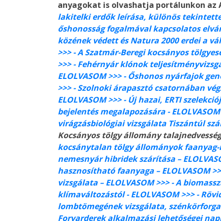
anyagokat is olvashatja portálunkon az A
lakitelki erdők leírása, különös tekinte
őshonosság fogalmával kapcsolatos elvá
közének védett és Natura 2000 erdei a vá
>>>
- A Szatmár-Beregi kocsányos tölgyes
>>>
- Fehérnyár klónok teljesítményvizsg
ELOLVASOM >>>
- Őshonos nyárfajok gen
>>>
- Szolnoki árapasztó csatornában vég
ELOLVASOM >>>
- Új hazai, ERTI szelekci
bejelentés megalapozására
- ELOLVASOM
virágzásbiológiai vizsgálata Tiszántúl 
Kocsányos tölgy állomány talajnedvesség
kocsánytalan tölgy állományok faanyag-
nemesnyár hibridek szárítása –
ELOLVAS
hasznosítható faanyaga – ELOLVASOM >
vizsgálata – ELOLVASOM >>>
- A biomassz
klímaváltozástól
- ELOLVASOM >>>
- Rövi
lombtömegének vizsgálata, szénkörforga
Forvarderek alkalmazási lehetőségei na