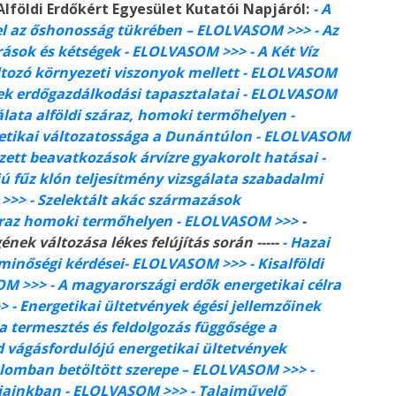
lföldi Erdőkért Egyesület Kutatói Napjáról:
- A
ttel az őshonosság tükrében – ELOLVASOM >>>
- Az
rások és kétségek
- ELOLVASOM >>>
- A Két Víz
ltozó környezeti viszonyok mellett
- ELOLVASOM
ek erdőgazdálkodási tapasztalatai
- ELOLVASOM
álata alföldi száraz, homoki termőhelyen
-
etikai változatossága a Dunántúlon
- ELOLVASOM
zett beavatkozások árvízre gyakorolt hatásai
-
ójú fűz klón teljesítmény vizsgálata szabadalmi
 >>>
- Szelektált akác származások
száraz homoki termőhelyen
- ELOLVASOM >>>
-
ének változása lékes felújítás során
-----
- Hazai
minőségi kérdései
- ELOLVASOM >>>
- Kisalföldi
OM >>>
- A magyarországi erdők energetikai célra
>>
- Energetikai ültetvények égési jellemzőinek
a termesztés és feldolgozás függősége a
d vágásfordulójú energetikai ültetvények
lomban betöltött szerepe
– ELOLVASOM >>>
-
pjainkban
- ELOLVASOM >>>
- Talajművelő