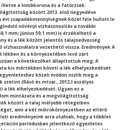
illetve a lombkorona és a fatörzsek
ilágítottság között 2013. első negyedéve
 évi csapadékmennyiségnek közel fele hullott le
ginduló növényi vízhasznosítás a további
8,1 mm; június 59,1 mm) is érzékelhető a
ny és a lék között jelentős talajnedvesség
ő vízhasználatra vezethető vissza.
Eredmények
A
 lékben és a környezetében levő zárt
zóan a következőket állapítottuk meg: A
ata kis mértékben követi a lék elhelyezkedését
 egyenleteshez közeli módon oszlik meg a
 szerint (Rásó és mtsai., 2012.) aszályos
i a lék elhelyezkedését. Ugyan ez a
alom mintázata és a megvilágítottság
 lék között a talaj mélyebb rétegeiben
éget, ami a két mikrokörnyezetben az eltérő
álati eredményeink arra utalnak, hogy a többlet
getációs periódusban jelentkező egyenletes