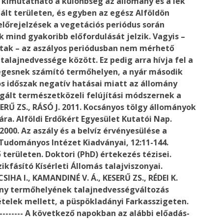
kimutatható a különbség az állomány és a lék
ált területen, és egyben az egész Alföldön
előrejelzések a vegetációs periódus során
 mind gyakoribb előfordulását jelzik. Vagyis –
ttak – az aszályos periódusban nem mérhető
talajnedvessége között. Ez pedig arra hívja fel a
ségesnek számító termőhelyen, a nyár második
s időszak negatív hatásai miatt az állomány
sgált természetközeli felújítási módszernek a
SERŰ ZS., RÁSÓ J. 2011. Kocsányos tölgy állományok
ra. Alföldi Erdőkért Egyesület Kutatói Nap.
2000. Az aszály és a belvíz érvényesülése a
Tudományos Intézet Kiadványai, 12:11-144.
területen. Doktori (PhD) értekezés tézisei.
ikfásító Kísérleti Állomás talajviszonyai.
CSIHA I., KAMANDINÉ V. Á., KESERŰ ZS., RÉDEI K.
mány termőhelyének talajnedvességváltozás
telek mellett, a püspökladányi Farkasszigeten.
-------
A következő napokban az alábbi előadás-