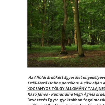
Az Alföldi Erdőkért Egyesület engedélyév
Erdő-Mező Online portálon! A cikk alján aj
KOCSÁNYOS TÖLGY ÁLLOMÁNY TALAJNEDV
Rásó János - Kamandiné Végh Ágnes
Erdé
Bevezetés
Egyre gyakrabban fogalmazód