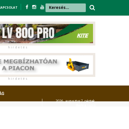
KAPCSOLAT
h i r d e t é s
h i r d e t é s
ÁG
2026. augusztus 7. péntek,
Ibolya
napja