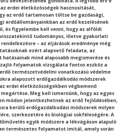
örű bevezetésének gondolata. A legfőbb érv e
az erdei életközösségek hasznosítását,
gy az erdő tartamosan töltse be gazdasági,
nlegi erdőállományainkban az erdő kezelésének
ő, és figyelembe kell venni, hogy az alföldi
isszatekintő tudományos, illetve gyakorlati
k rendelkezésre – az eljárások eredménye még
utatásoknak ezért alapvető feladata, az
t hatásainak mind alaposabb megismerése és
zajló folyamatok vizsgálata fontos eszköz a
 erdő természetvédelmi vonatkozású védelme
okra alapozott erdőgazdálkodás módszerek
e az erdei életközösségekben végbemenő
 megértése. Meg kell ismernünk, hogy az egyes
en módon jelentkezhetnek az erdő fejlődésében,
zásra kerülő erdőgazdálkodási módszerek milyen
ére, szerkezetére és biológiai sokféleségére. A
dőművelés egyik módszere a lékvágáson alapuló
yan természetes folyamatot imitál, amely során