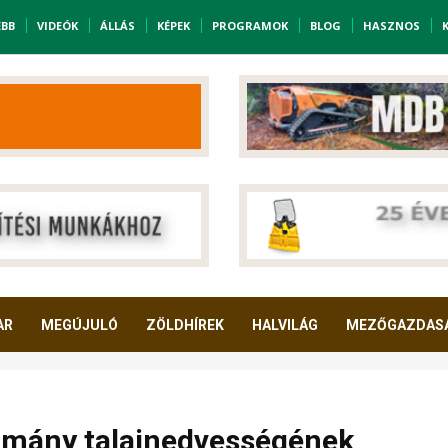
EBB
VIDEÓK
ÁLLÁS
KÉPEK
PROGRAMOK
BLOG
HASZNOS
AR
MEGÚJULÓ
ZÖLDHÍREK
HALVILÁG
MEZŐGAZDAS
lomány talajnedvességének