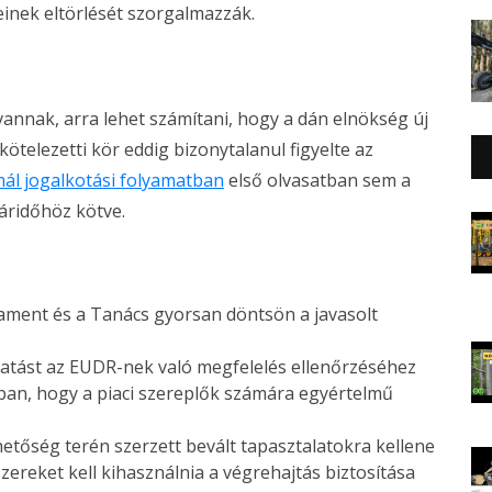
inek eltörlését szorgalmazzák.
vannak, arra lehet számítani, hogy a dán elnökség új
ötelezetti kör eddig bizonytalanul figyelte az
ál jogalkotási folyamatban
első olvasatban sem a
áridőhöz kötve.
ament és a Tanács gyorsan döntsön a javasolt
tatást az EUDR-nek való megfelelés ellenőrzéséhez
an, hogy a piaci szereplők számára egyértelmű
tőség terén szerzett bevált tapasztalatokra kellene
zereket kell kihasználnia a végrehajtás biztosítása