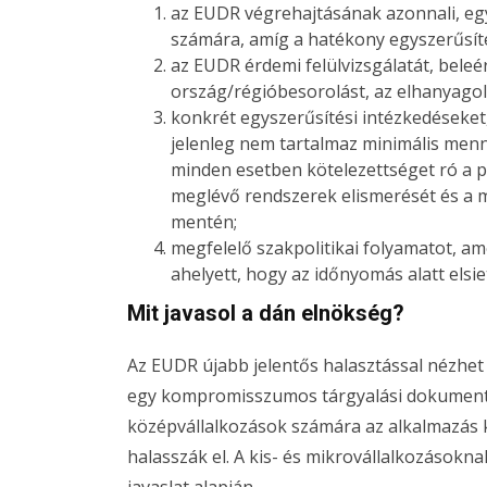
az EUDR végrehajtásának azonnali, egy
számára, amíg a hatékony egyszerűsíté
az EUDR érdemi felülvizsgálatát, bele
ország/régióbesorolást, az elhanyagol
konkrét egyszerűsítési intézkedéseket,
jelenleg nem tartalmaz minimális menny
minden esetben kötelezettséget ró a pi
meglévő rendszerek elismerését és a m
mentén;
megfelelő szakpolitikai folyamatot, ame
ahelyett, hogy az időnyomás alatt elsi
Mit javasol a dán elnökség?
Az EUDR újabb jelentős halasztással nézhe
egy kompromisszumos tárgyalási dokume
középvállalkozások számára az alkalmazás 
halasszák el. A kis- és mikrovállalkozásokna
javaslat alapján.