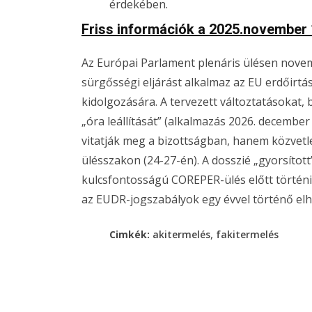
érdekében.
Friss információk a 2025.november 1
Az Európai Parlament plenáris ülésen nov
sürgősségi eljárást alkalmaz az EU erdőirtá
kidolgozására. A tervezett változtatásokat, 
„óra leállítását” (alkalmazás 2026. december 
vitatják meg a bizottságban, hanem közvetlen
ülésszakon (24-27-én). A dosszié „gyorsított
kulcsfontosságú COREPER-ülés előtt történi
az EUDR-jogszabályok egy évvel történő el
,
Cimkék:
akitermelés
fakitermelés