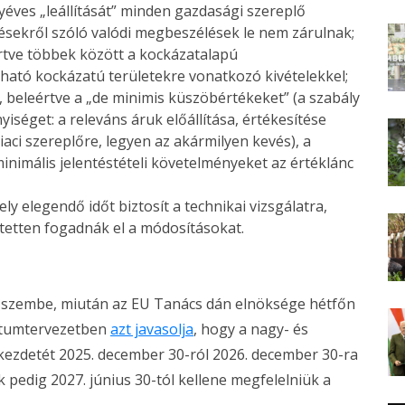
éves „leállítását” minden gazdasági szereplő
sekről szóló valódi megbeszélések le nem zárulnak;
értve többek között a kockázatalapú
ható kockázatú területekre vonatkozó kivételekkel;
 beleértve a „de minimis küszöbértékeket” (a szabály
iséget: a releváns áruk előállítása, értékesítése
aci szereplőre, legyen az akármilyen kevés), a
inimális jelentéstételi követelményeket az értéklánc
ly elegendő időt biztosít a technikai vizsgálatra,
etetten fogadnák el a módosításokat.
t szembe, miután az EU Tanács dán elnöksége hétfőn
ntumtervezetben
azt javasolja
, hogy a nagy- és
kezdetét 2025. december 30-ról 2026. december 30-ra
k pedig 2027. június 30-tól kellene megfelelniük a