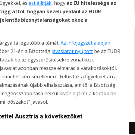
 ügyekkel, és
azt állítják
, hogy
az EU hitelessége az
ügg attól, hogyan kezeli például az EUDR
s jelentős bizonytalanságokat okoz a
árgyalta legutóbb a témát.
Az infojegyzet alapján
tóber 21-én a Bizottság
javaslatot nyújtott
be az EUDR
tattak be az egyszerűsítésekre vonatkozó
 a javaslat azonban messze elmarad a várakozásoktól,
ismételt kérései ellenére. Felhívták a figyelmet arra
almazásának újabb elhalasztása, amitől a Bizottság
 meghosszabbítása nélkül kíván eljárni: a korábbiak
mi időszakot” javasol.
tettel Ausztria a következőket