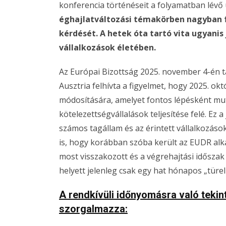
konferencia történéseit a folyamatban lévő
éghajlatváltozási témakörben nagyban f
kérdését. A hetek óta tartó vita ugyani
vállalkozások életében.
Az Európai Bizottság 2025. november 4-én t
Ausztria felhívta a figyelmet, hogy 2025. ok
módosítására, amelyet fontos lépésként mu
kötelezettségvállalások teljesítése felé. Ez
számos tagállam és az érintett vállalkozások 
is, hogy korábban szóba került az EUDR alk
most visszakozott és a végrehajtási időszak
helyett jelenleg csak egy hat hónapos „türel
A rendkívüli időnyomásra való tekin
szorgalmazza: