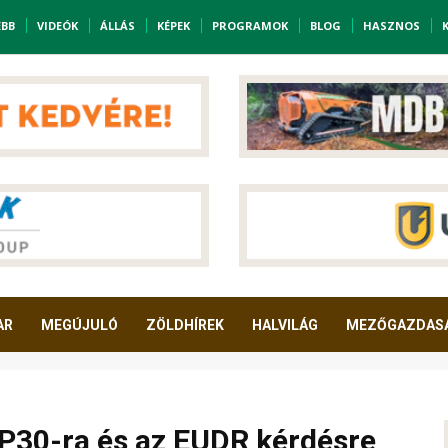
EBB
VIDEÓK
ÁLLÁS
KÉPEK
PROGRAMOK
BLOG
HASZNOS
AR
MEGÚJULÓ
ZÖLDHÍREK
HALVILÁG
MEZŐGAZDAS
30-ra és az EUDR kérdésre