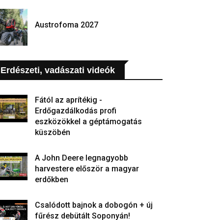
Austrofoma 2027
Erdészeti, vadászati videók
Fától az aprítékig -
Erdőgazdálkodás profi
eszközökkel a géptámogatás
küszöbén
A John Deere legnagyobb
harvestere először a magyar
erdőkben
Csalódott bajnok a dobogón + új
fűrész debütált Soponyán!