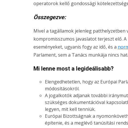
operatorok kellő gondossági kötelezettsége
Összegezve:
Mivel a tagállamok jelenleg patthelyzetben 
kompromisszumos javaslatot terjeszt elő. A k
eseményeket, ugyanis fogy az idő, és a
norm
Parlament, sem a Tanács munkája nincs hat
Mi lenne most a legideálisabb?
Elengedhetetlen, hogy az Európai Parl
módosításokról.
A jogalkotók adjanak további iránymu
szükséges dokumentációval kapcsolatb
legyen, mit kell tenniük.
Európai Bizottságnak a nyomonkövethe
építenie, és a meglévő tanúsítási rends