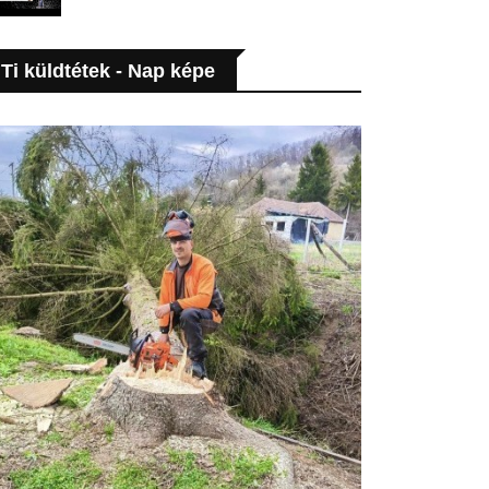
Ti küldtétek - Nap képe