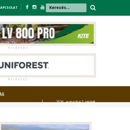
KAPCSOLAT
h i r d e t é s
h i r d e t é s
ÁG
2026. augusztus 7. péntek,
Ibolya
napja