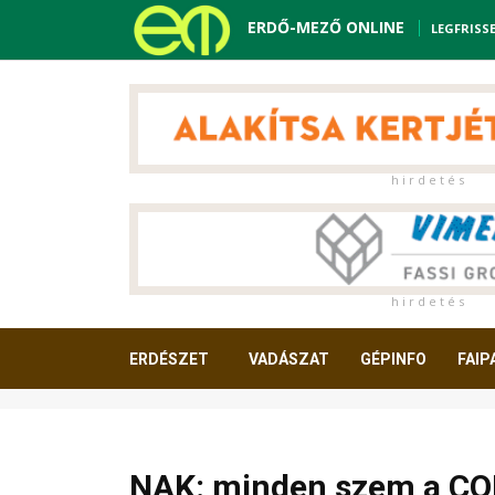
ERDŐ-MEZŐ ONLINE
LEGFRISS
h i r d e t é s
h i r d e t é s
ERDÉSZET
VADÁSZAT
GÉPINFO
FAIP
OLVASNIVALÓ
NAK: minden szem a COP