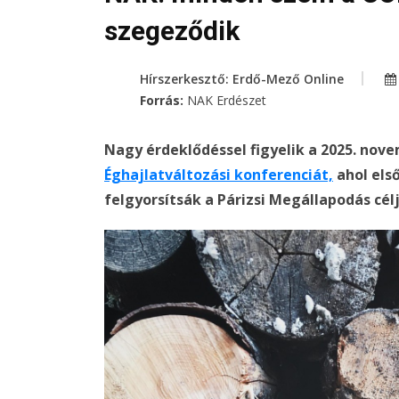
szegeződik
Hírszerkesztő: Erdő-Mező Online
Forrás:
NAK Erdészet
Nagy érdeklődéssel figyelik a 2025. nove
Éghajlatváltozási konferenciát,
ahol els
felgyorsítsák a Párizsi Megállapodás cél