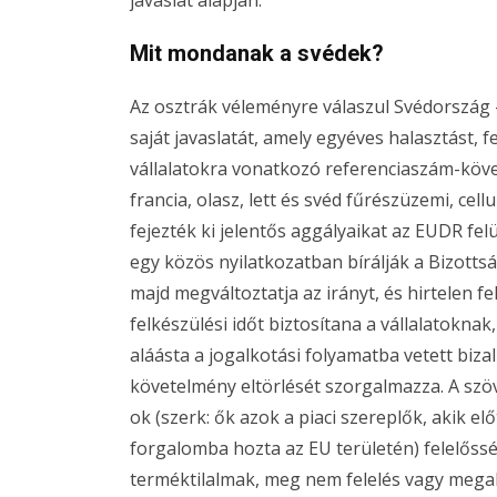
Mit mondanak a svédek?
Az osztrák véleményre válaszul Svédország –
saját javaslatát, amely egyéves halasztást, f
vállalatokra vonatkozó referenciaszám-követ
francia, olasz, lett és svéd fűrészüzemi, cel
fejezték ki jelentős aggályaikat az EUDR fel
egy közös nyilatkozatban bírálják a Bizotts
majd megváltoztatja az irányt, és hirtelen f
felkészülési időt biztosítana a vállalatokna
aláásta a jogalkotási folyamatba vetett biz
követelmény eltörlését szorgalmazza. A sz
ok (szerk: ők azok a piaci szereplők, akik el
forgalomba hozta az EU területén) felelőss
terméktilalmak, meg nem felelés vagy mega