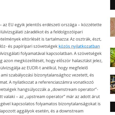
 az EU egyik jelentős erdészeti országa – közzétette
elülvizsgálati záradékot és a feldolgozóipari
elmények eltörlését is tartalmazza: Az osztrák, észt,
lulóz- és papíripari szövetségek
közös nyilatkozatban
ülvizsgálati folyamatával kapcsolatban. A szövetségek
ág azon megközelítését, hogy először halasztást jelez,
elülvizsgálja az EUDR-t anélkül, hogy megfelelő
k, ami szabályozási bizonytalansághoz vezetett, és
almat. A nyilatkozat a referenciaszámra vonatkozó
övetségek hangsúlyozzák a „downstream operator”-
őtt valaki – az „upstream operator” már az adott árut
égével kapcsolatos folyamatos bizonytalanságokat is
lapozott aggályok esetén, és a downstream