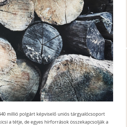
40 millió polgárt képviselő uniós tárgyalócsoport
csi a tétje, de egyes hírforrások összekapcsolják a