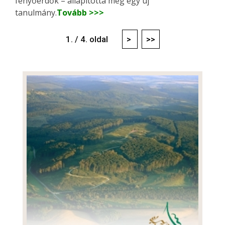
fenyőerdők – állapította meg egy új
tanulmány.
Tovább >>>
1. / 4. oldal
>
>>