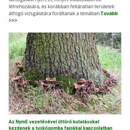
létrehozására, és korábban feltáratlan területek
átfogó vizsgálatára fordítanak a témában.
Tovább
>>>
Az NymE vezetésével úttörő kutatásokat
kezdenek a tuskógomba fajokkal kapcsolatban