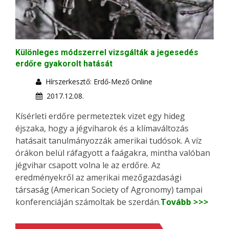
Különleges módszerrel vizsgálták a jegesedés
erdőre gyakorolt hatását
Hírszerkesztő: Erdő-Mező Online
2017.12.08.
Kísérleti erdőre permeteztek vizet egy hideg
éjszaka, hogy a jégviharok és a klímaváltozás
hatásait tanulmányozzák amerikai tudósok. A víz
órákon belül ráfagyott a faágakra, mintha valóban
jégvihar csapott volna le az erdőre. Az
eredményekről az amerikai mezőgazdasági
társaság (American Society of Agronomy) tampai
konferenciáján számoltak be szerdán.
Tovább >>>