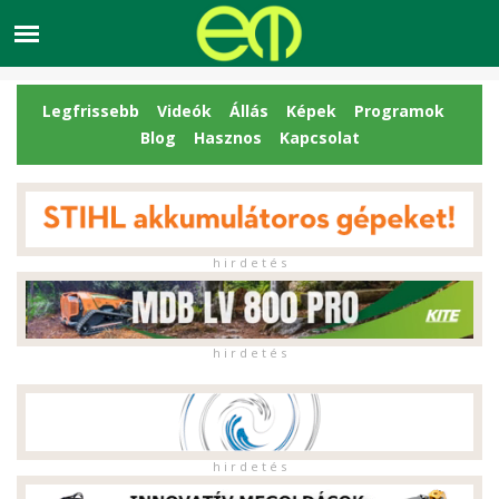
Legfrissebb
Videók
Állás
Képek
Programok
Blog
Hasznos
Kapcsolat
h i r d e t é s
h i r d e t é s
h i r d e t é s