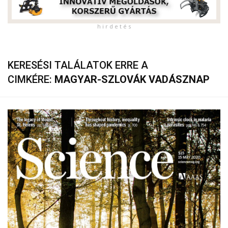
h i r d e t é s
KERESÉSI TALÁLATOK ERRE A
CIMKÉRE:
MAGYAR-SZLOVÁK VADÁSZNAP