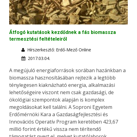
Átfogó kutatások kezdődnek a fás biomassza
termesztési feltételeiről
Hírszerkesztő: Erdő-Mező Online
2017.03.04.
A megújuló energiaforrások sorában hazánkban a
biomassza hasznosításában rejtezik a legtöbb
ténylegesen kiaknázható energia, alkalmazási
lehetőségeire viszont nem csak gazdasági, de
ökológiai szempontok alapján is komplex
megoldásokat kell találni. A Soproni Egyetem
Erdőmérnöki Kara a Gazdaságfejlesztési és
Innovációs Operatív Program keretében 423,67
millió forint értékű vissza nem térítendő
támogatást nyert el, melyet kutatólaborok