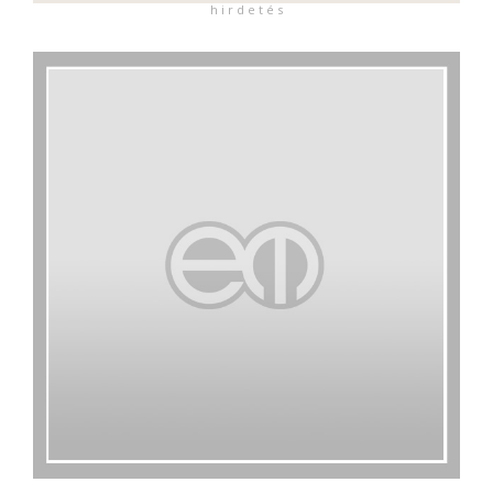
h i r d e t é s