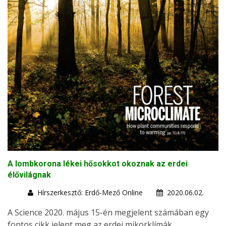
A lombkorona lékei hősokkot okoznak az erdei
élővilágnak
Hírszerkesztő: Erdő-Mező Online
2020.06.02.
A Science 2020. május 15-én megjelent számában egy
fontos cikk jelent meg az erdei mikorklímák