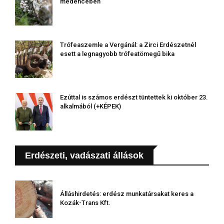
medencében
Trófeaszemle a Vergánál: a Zirci Erdészetnél
esett a legnagyobb trófeatömegű bika
Ezúttal is számos erdészt tüntettek ki október 23.
alkalmából (+KÉPEK)
Erdészeti, vadászati állások
Álláshirdetés: erdész munkatársakat keres a
Kozák-Trans Kft.