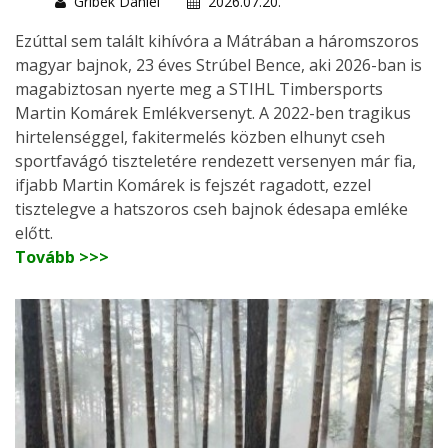
Gribek Dániel
2026.07.20.
Ezúttal sem talált kihívóra a Mátrában a háromszoros
magyar bajnok, 23 éves Strúbel Bence, aki 2026-ban is
magabiztosan nyerte meg a STIHL Timbersports
Martin Komárek Emlékversenyt. A 2022-ben tragikus
hirtelenséggel, fakitermelés közben elhunyt cseh
sportfavágó tiszteletére rendezett versenyen már fia,
ifjabb Martin Komárek is fejszét ragadott, ezzel
tisztelegve a hatszoros cseh bajnok édesapa emléke
előtt.
Tovább >>>