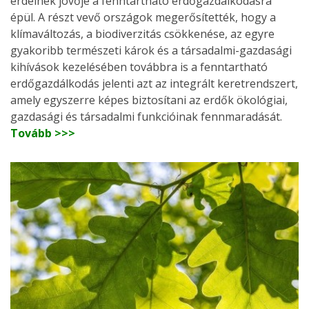
erdeinek jövője a fenntartható erdőgazdálkodásra
épül. A részt vevő országok megerősítették, hogy a
klímaváltozás, a biodiverzitás csökkenése, az egyre
gyakoribb természeti károk és a társadalmi-gazdasági
kihívások kezelésében továbbra is a fenntartható
erdőgazdálkodás jelenti azt az integrált keretrendszert,
amely egyszerre képes biztosítani az erdők ökológiai,
gazdasági és társadalmi funkcióinak fennmaradását.
Tovább >>>