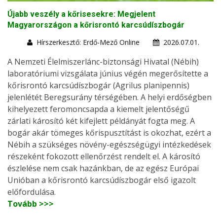
Újabb veszély a kőrisesekre: Megjelent
Magyarországon a kőrisrontó karcsúdíszbogár
Hírszerkesztő: Erdő-Mező Online
2026.07.01.
A Nemzeti Élelmiszerlánc-biztonsági Hivatal (Nébih)
laboratóriumi vizsgálata június végén megerősítette a
kőrisrontó karcsúdíszbogár (Agrilus planipennis)
jelenlétét Beregsurány térségében. A helyi erdőségben
kihelyezett feromoncsapda a kiemelt jelentőségű
zárlati károsító két kifejlett példányát fogta meg. A
bogár akár tömeges kőrispusztítást is okozhat, ezért a
Nébih a szükséges növény-egészségügyi intézkedések
részeként fokozott ellenőrzést rendelt el. A károsító
észlelése nem csak hazánkban, de az egész Európai
Unióban a kőrisrontó karcsúdíszbogár első igazolt
előfordulása.
Tovább >>>