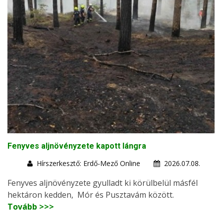
Fenyves aljnövényzete kapott lángra
Hírszerkesztő: Erdő-Mező Online
2026.07.08.
Fenyves aljnövényzete gyulladt ki körülbelül másfél
hektáron kedden, Mór és Pusztavám között.
Tovább >>>