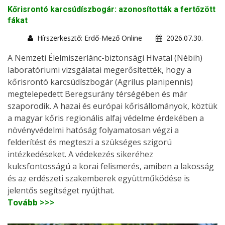
Kőrisrontó karcsúdíszbogár: azonosították a fertőzött
fákat
Hírszerkesztő: Erdő-Mező Online
2026.07.30.
A Nemzeti Élelmiszerlánc-biztonsági Hivatal (Nébih)
laboratóriumi vizsgálatai megerősítették, hogy a
kőrisrontó karcsúdíszbogár (Agrilus planipennis)
megtelepedett Beregsurány térségében és már
szaporodik. A hazai és európai kőrisállományok, köztük
a magyar kőris regionális alfaj védelme érdekében a
növényvédelmi hatóság folyamatosan végzi a
felderítést és megteszi a szükséges szigorú
intézkedéseket. A védekezés sikeréhez
kulcsfontosságú a korai felismerés, amiben a lakosság
és az erdészeti szakemberek együttműködése is
jelentős segítséget nyújthat.
Tovább >>>