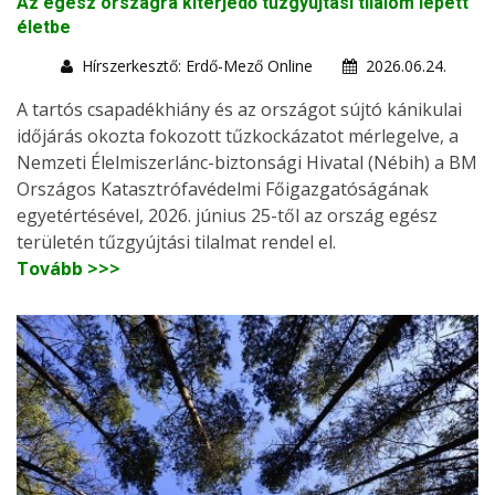
Az egész országra kiterjedő tűzgyújtási tilalom lépett
életbe
Hírszerkesztő: Erdő-Mező Online
2026.06.24.
A tartós csapadékhiány és az országot sújtó kánikulai
időjárás okozta fokozott tűzkockázatot mérlegelve, a
Nemzeti Élelmiszerlánc-biztonsági Hivatal (Nébih) a BM
Országos Katasztrófavédelmi Főigazgatóságának
egyetértésével, 2026. június 25-től az ország egész
területén tűzgyújtási tilalmat rendel el.
Tovább >>>