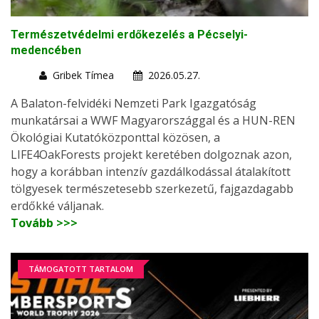
Természetvédelmi erdőkezelés a Pécselyi-
medencében
Gribek Tímea
2026.05.27.
A Balaton-felvidéki Nemzeti Park Igazgatóság
munkatársai a WWF Magyarországgal és a HUN-REN
Ökológiai Kutatóközponttal közösen, a
LIFE4OakForests projekt keretében dolgoznak azon,
hogy a korábban intenzív gazdálkodással átalakított
tölgyesek természetesebb szerkezetű, fajgazdagabb
erdőkké váljanak.
Tovább >>>
TÁMOGATOTT TARTALOM