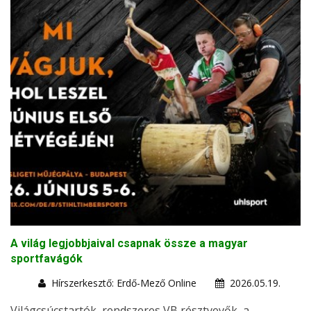
A világ legjobbjaival csapnak össze a magyar
sportfavágók
Hírszerkesztő: Erdő-Mező Online
2026.05.19.
Világcsúcstartók, rendszeres VB résztvevők, a