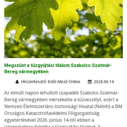
Megszűnt a tűzgyújtási tilalom Szabolcs-Szatmár-
Bereg vármegyében
Hírszerkesztő: Erdő-Mező Online
2026.06.14.
Az elmúlt napon lehullott csapadék Szabolcs-Szatmár-
Bereg vármegyében mérsékelte a tűzveszélyt, ezért a
Nemzeti Élelmiszerlánc-biztonsági Hivatal (Nébih) a BM
Országos Katasztrófavédelmi Főigazgatóság
egyetértésével 2026. június 14-től ebben a
vármegyében feloldja a tűzgyújtási tilalmat. A