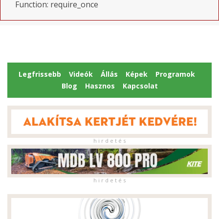
Function: require_once
Legfrissebb
Videók
Állás
Képek
Programok
Blog
Hasznos
Kapcsolat
h i r d e t é s
h i r d e t é s