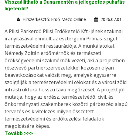
VIsszaállítható a Duna mentén a jellegzetes puhafás
ligeterdő?
Hírszerkesztő: Erdő-Mező Online
2026.07.01.
A Pilisi Parkerdő Pilisi Erdőkezelő Kft.-jének szakmai
irányításával elindult az esztergomi Prímás-sziget
természetvédelmi restaurációja. A munkálatokat
Némedy Zoltán erdőmérnök és természeti
örökségvédelmi szakmérnök vezeti, aki a projektben
résztvevő partnerszervezetekkel közösen olyan
beavatkozásokat valósít meg, amelyek egyszerre
szolgálják a természetvédelmi célokat és a városi zöld
infrastruktúra hosszú távú megőrzését. A projekt jól
mutatja, hogy az erdész, természetvédő, civil, és
önkormányzati szakemberek közötti párbeszéd alapú
tervezés és kivitelezés milyen összetett
természetvédelmi és erdőkezelési feladatok
megoldására képes.
Tovább >>>