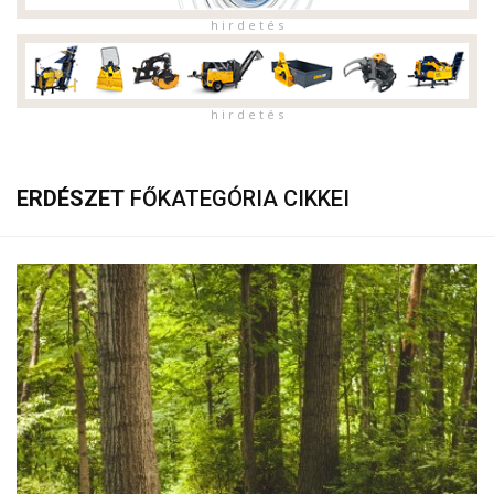
h i r d e t é s
h i r d e t é s
ERDÉSZET
FŐKATEGÓRIA CIKKEI