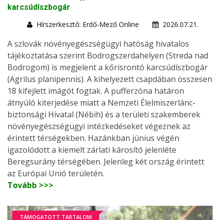
karcsúdíszbogár
Hírszerkesztő: Erdő-Mező Online
2026.07.21.
A szlovák növényegészségügyi hatóság hivatalos
tájékoztatása szerint Bodrogszerdahelyen (Streda nad
Bodrogom) is megjelent a kőrisrontó karcsúdíszbogár
(Agrilus planipennis). A kihelyezett csapdában összesen
18 kifejlett imágót fogtak. A pufferzóna határon
átnyúló kiterjedése miatt a Nemzeti Élelmiszerlánc-
biztonsági Hivatal (Nébih) és a területi szakemberek
növényegészségügyi intézkedéseket végeznek az
érintett térségekben. Hazánkban június végén
igazolódott a kiemelt zárlati károsító jelenléte
Beregsurány térségében. Jelenleg két ország érintett
az Európai Unió területén.
Tovább >>>
TÁMOGATOTT TARTALOM