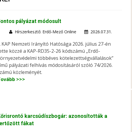
Fontos pályázat módosult
Hírszerkesztő: Erdő-Mező Online
2026.07.31.
 KAP Nemzeti Irányító Hatósága 2026. július 27-én
ette közzé a KAP-RD35-2-26 kódszámú „Erdő-
örnyezetvédelmi többéves kötelezettségvállalások”
ímű pályázati felhívás módosításáról szóló 74/2026.
zámú közleményét.
Tovább >>>
őrisrontó karcsúdíszbogár: azonosították a
ertőzött fákat