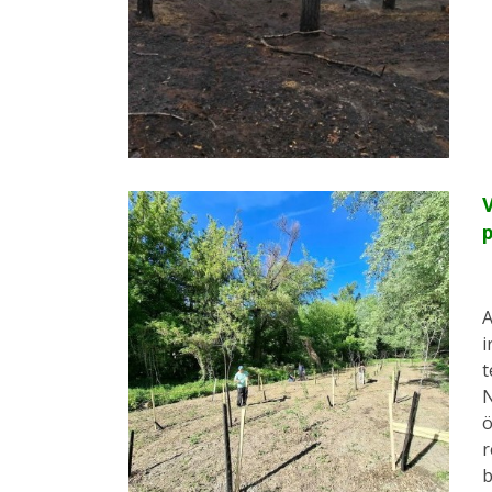
V
p
A
i
t
N
ö
r
b