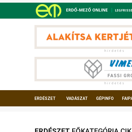
ERDŐ-MEZŐ ONLINE
LEGFRISS
h i r d e t é s
h i r d e t é s
ERDÉSZET
VADÁSZAT
GÉPINFO
FAIP
OLVASNIVALÓ
ERDÉSZET
FŐKATEGÓRIA CIK