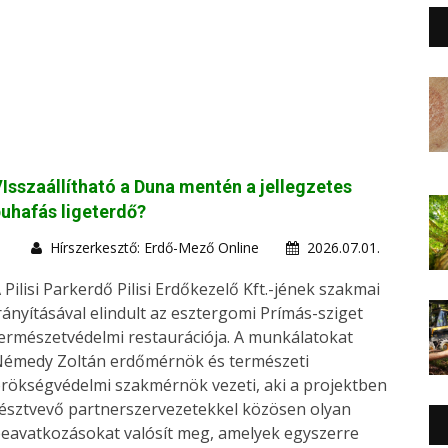
Isszaállítható a Duna mentén a jellegzetes
uhafás ligeterdő?
Hírszerkesztő: Erdő-Mező Online
2026.07.01.
 Pilisi Parkerdő Pilisi Erdőkezelő Kft.-jének szakmai
rányításával elindult az esztergomi Prímás-sziget
ermészetvédelmi restaurációja. A munkálatokat
émedy Zoltán erdőmérnök és természeti
rökségvédelmi szakmérnök vezeti, aki a projektben
észtvevő partnerszervezetekkel közösen olyan
eavatkozásokat valósít meg, amelyek egyszerre