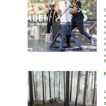
E
m
m
M
h
s
i
t
e
F
F
h