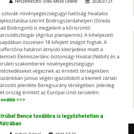
Hírszerkesztő: Erdő-Mező Online
2026.07.21.
 szlovák növényegészségügyi hatóság hivatalos
ájékoztatása szerint Bodrogszerdahelyen (Streda
ad Bodrogom) is megjelent a kőrisrontó
arcsúdíszbogár (Agrilus planipennis). A kihelyezett
sapdában összesen 18 kifejlett imágót fogtak. A
ufferzóna határon átnyúló kiterjedése miatt a
emzeti Élelmiszerlánc-biztonsági Hivatal (Nébih) és a
erületi szakemberek növényegészségügyi
ntézkedéseket végeznek az érintett térségekben.
azánkban június végén igazolódott a kiemelt zárlati
árosító jelenléte Beregsurány térségében. Jelenleg
ét ország érintett az Európai Unió területén.
Tovább >>>
trúbel Bence továbbra is legyőzhetetlen a
Mátrában