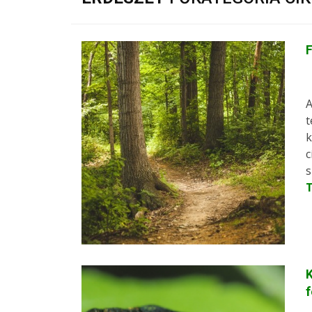
A
t
k
c
s
K
f