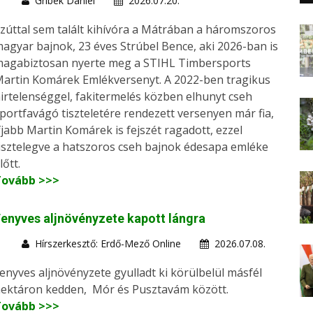
Gribek Dániel
2026.07.20.
zúttal sem talált kihívóra a Mátrában a háromszoros
agyar bajnok, 23 éves Strúbel Bence, aki 2026-ban is
agabiztosan nyerte meg a STIHL Timbersports
artin Komárek Emlékversenyt. A 2022-ben tragikus
irtelenséggel, fakitermelés közben elhunyt cseh
portfavágó tiszteletére rendezett versenyen már fia,
fjabb Martin Komárek is fejszét ragadott, ezzel
isztelegve a hatszoros cseh bajnok édesapa emléke
lőtt.
Tovább >>>
enyves aljnövényzete kapott lángra
Hírszerkesztő: Erdő-Mező Online
2026.07.08.
enyves aljnövényzete gyulladt ki körülbelül másfél
ektáron kedden, Mór és Pusztavám között.
Tovább >>>