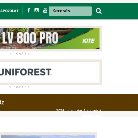
KAPCSOLAT
h i r d e t é s
h i r d e t é s
ÁG
2026. augusztus 8. szombat,
László
napja