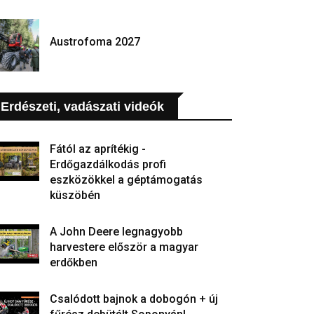
Austrofoma 2027
Erdészeti, vadászati videók
Fától az aprítékig -
Erdőgazdálkodás profi
eszközökkel a géptámogatás
küszöbén
A John Deere legnagyobb
harvestere először a magyar
erdőkben
Csalódott bajnok a dobogón + új