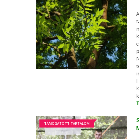
A
t
n
k
c
p
N
t
i
H
k
k
S
TÁMOGATOTT TARTALOM