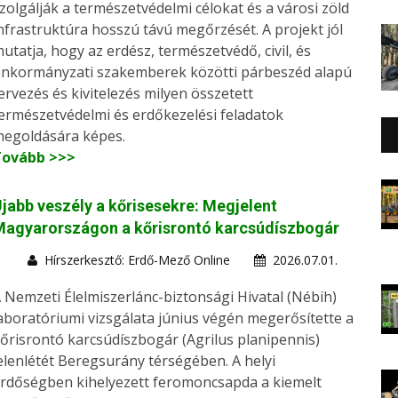
zolgálják a természetvédelmi célokat és a városi zöld
nfrastruktúra hosszú távú megőrzését. A projekt jól
utatja, hogy az erdész, természetvédő, civil, és
nkormányzati szakemberek közötti párbeszéd alapú
ervezés és kivitelezés milyen összetett
ermészetvédelmi és erdőkezelési feladatok
egoldására képes.
Tovább >>>
jabb veszély a kőrisesekre: Megjelent
Magyarországon a kőrisrontó karcsúdíszbogár
Hírszerkesztő: Erdő-Mező Online
2026.07.01.
 Nemzeti Élelmiszerlánc-biztonsági Hivatal (Nébih)
aboratóriumi vizsgálata június végén megerősítette a
őrisrontó karcsúdíszbogár (Agrilus planipennis)
elenlétét Beregsurány térségében. A helyi
rdőségben kihelyezett feromoncsapda a kiemelt