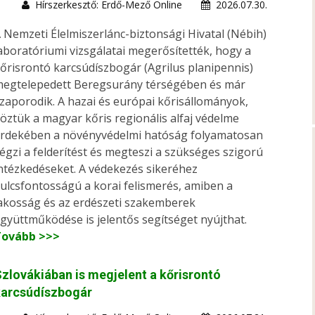
Hírszerkesztő: Erdő-Mező Online
2026.07.30.
 Nemzeti Élelmiszerlánc-biztonsági Hivatal (Nébih)
aboratóriumi vizsgálatai megerősítették, hogy a
őrisrontó karcsúdíszbogár (Agrilus planipennis)
egtelepedett Beregsurány térségében és már
zaporodik. A hazai és európai kőrisállományok,
öztük a magyar kőris regionális alfaj védelme
rdekében a növényvédelmi hatóság folyamatosan
égzi a felderítést és megteszi a szükséges szigorú
ntézkedéseket. A védekezés sikeréhez
ulcsfontosságú a korai felismerés, amiben a
akosság és az erdészeti szakemberek
gyüttműködése is jelentős segítséget nyújthat.
Tovább >>>
zlovákiában is megjelent a kőrisrontó
karcsúdíszbogár