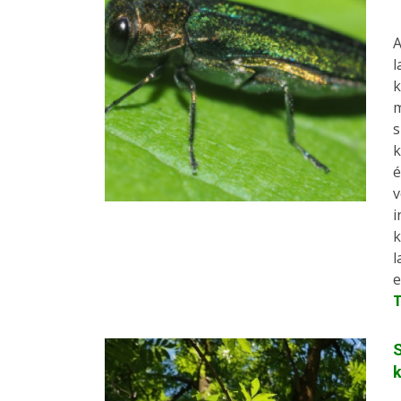
A
l
k
m
s
k
é
v
i
k
l
e
S