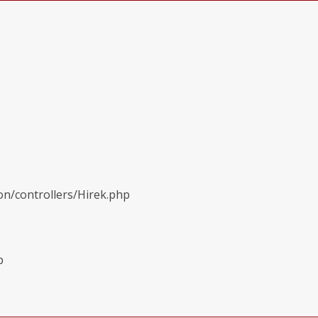
on/controllers/Hirek.php
p