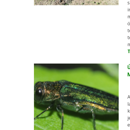
s
i
m
ö
t
t
m
Ú
A
l
k
j
e