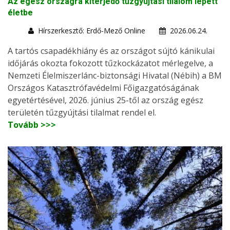
Az egész országra kiterjedő tűzgyújtási tilalom lépett
életbe
Hírszerkesztő: Erdő-Mező Online
2026.06.24.
A tartós csapadékhiány és az országot sújtó kánikulai
időjárás okozta fokozott tűzkockázatot mérlegelve, a
Nemzeti Élelmiszerlánc-biztonsági Hivatal (Nébih) a BM
Országos Katasztrófavédelmi Főigazgatóságának
egyetértésével, 2026. június 25-től az ország egész
területén tűzgyújtási tilalmat rendel el.
Tovább >>>