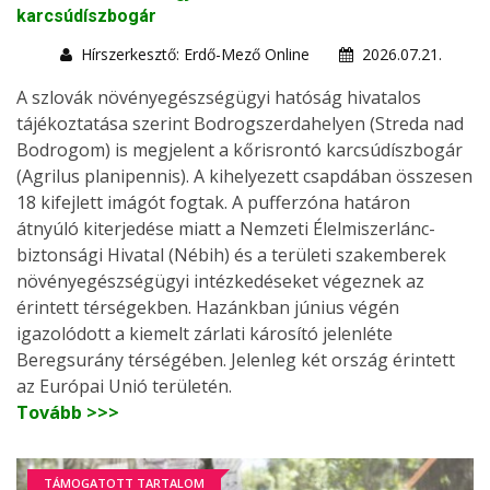
karcsúdíszbogár
Hírszerkesztő: Erdő-Mező Online
2026.07.21.
A szlovák növényegészségügyi hatóság hivatalos
tájékoztatása szerint Bodrogszerdahelyen (Streda nad
Bodrogom) is megjelent a kőrisrontó karcsúdíszbogár
(Agrilus planipennis). A kihelyezett csapdában összesen
18 kifejlett imágót fogtak. A pufferzóna határon
átnyúló kiterjedése miatt a Nemzeti Élelmiszerlánc-
biztonsági Hivatal (Nébih) és a területi szakemberek
növényegészségügyi intézkedéseket végeznek az
érintett térségekben. Hazánkban június végén
igazolódott a kiemelt zárlati károsító jelenléte
Beregsurány térségében. Jelenleg két ország érintett
az Európai Unió területén.
Tovább >>>
TÁMOGATOTT TARTALOM