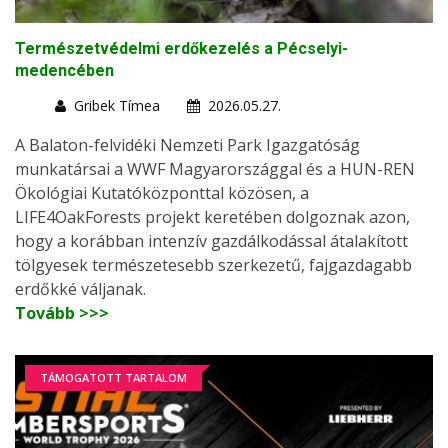
Természetvédelmi erdőkezelés a Pécselyi-
medencében
Gribek Tímea
2026.05.27.
A Balaton-felvidéki Nemzeti Park Igazgatóság
munkatársai a WWF Magyarországgal és a HUN-REN
Ökológiai Kutatóközponttal közösen, a
LIFE4OakForests projekt keretében dolgoznak azon,
hogy a korábban intenzív gazdálkodással átalakított
tölgyesek természetesebb szerkezetű, fajgazdagabb
erdőkké váljanak.
Tovább >>>
TÁMOGATOTT TARTALOM