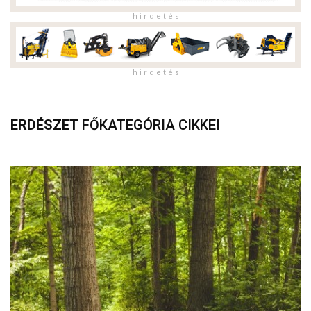
h i r d e t é s
h i r d e t é s
ERDÉSZET
FŐKATEGÓRIA CIKKEI