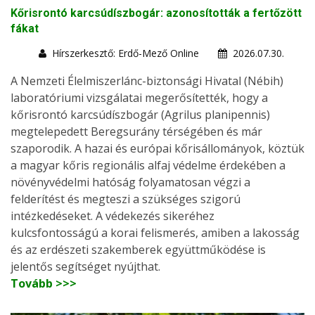
Kőrisrontó karcsúdíszbogár: azonosították a fertőzött
fákat
Hírszerkesztő: Erdő-Mező Online
2026.07.30.
A Nemzeti Élelmiszerlánc-biztonsági Hivatal (Nébih)
laboratóriumi vizsgálatai megerősítették, hogy a
kőrisrontó karcsúdíszbogár (Agrilus planipennis)
megtelepedett Beregsurány térségében és már
szaporodik. A hazai és európai kőrisállományok, köztük
a magyar kőris regionális alfaj védelme érdekében a
növényvédelmi hatóság folyamatosan végzi a
felderítést és megteszi a szükséges szigorú
intézkedéseket. A védekezés sikeréhez
kulcsfontosságú a korai felismerés, amiben a lakosság
és az erdészeti szakemberek együttműködése is
jelentős segítséget nyújthat.
Tovább >>>