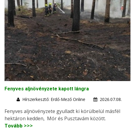
Fenyves aljnövényzete kapott lángra
Hírszerkesztő: Erdő-Mező Online
2026.07.08.
Fenyves aljnövényzete gyulladt ki körülbelül másfél
hektáron kedden, Mór és Pusztavám között.
Tovább >>>