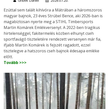
Gribek Dániel
2026.07.20.
Ezúttal sem talált kihívóra a Mátrában a háromszoros
magyar bajnok, 23 éves Strúbel Bence, aki 2026-ban is
magabiztosan nyerte meg a STIHL Timbersports
Martin Komárek Emlékversenyt. A 2022-ben tragikus
hirtelenséggel, fakitermelés közben elhunyt cseh
sportfavágó tiszteletére rendezett versenyen már fia,
ifjabb Martin Komárek is fejszét ragadott, ezzel
tisztelegve a hatszoros cseh bajnok édesapa emléke
előtt.
Tovább >>>