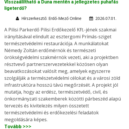
VIsszaállítható a Duna mentén a jellegzetes puhafás
ligeterdő?
Hírszerkesztő: Erdő-Mező Online
2026.07.01.
A Pilisi Parkerdő Pilisi Erdőkezelő Kft.-jének szakmai
irányításával elindult az esztergomi Prímás-sziget
természetvédelmi restaurációja. A munkálatokat
Némedy Zoltán erdőmérnök és természeti
örökségvédelmi szakmérnök vezeti, aki a projektben
résztvevő partnerszervezetekkel közösen olyan
beavatkozásokat valósít meg, amelyek egyszerre
szolgálják a természetvédelmi célokat és a városi zöld
infrastruktúra hosszú távú megőrzését. A projekt jól
mutatja, hogy az erdész, természetvédő, civil, és
önkormányzati szakemberek közötti párbeszéd alapú
tervezés és kivitelezés milyen összetett
természetvédelmi és erdőkezelési feladatok
megoldására képes.
Tovább >>>