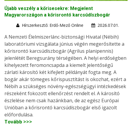
Újabb veszély a kőrisesekre: Megjelent
Magyarországon a kőrisrontó karcsúdíszbogár
Hírszerkesztő: Erdő-Mező Online
2026.07.01.
A Nemzeti Élelmiszerlánc-biztonsági Hivatal (Nébih)
laboratóriumi vizsgálata június végén megerősítette a
kőrisrontó karcsúdíszbogár (Agrilus planipennis)
jelenlétét Beregsurány térségében. A helyi erdőségben
kihelyezett feromoncsapda a kiemelt jelentőségű
zárlati károsító két kifejlett példányát fogta meg. A
bogár akár tömeges kőrispusztítást is okozhat, ezért a
Nébih a szükséges növény-egészségügyi intézkedések
részeként fokozott ellenőrzést rendelt el. A károsító
észlelése nem csak hazánkban, de az egész Európai
Unióban a kőrisrontó karcsúdíszbogár első igazolt
előfordulása.
Tovább >>>