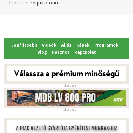
Function: require_once
Legfrissebb
Videók
Állás
Képek
Programok
Blog
Hasznos
Kapcsolat
h i r d e t é s
h i r d e t é s