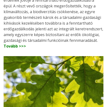
erdeinek jövője a fenntartható erdőgazdálkodásra
épül. A részt vevő országok megerősítették, hogy a
klímaváltozás, a biodiverzitás csökkenése, az egyre
gyakoribb természeti károk és a társadalmi-gazdasági
kihívások kezelésében továbbra is a fenntartható
erdőgazdálkodás jelenti azt az integrált keretrendszert,
amely egyszerre képes biztosítani az erdők ökológiai,
gazdasági és társadalmi funkcióinak fennmaradását.
Tovább >>>