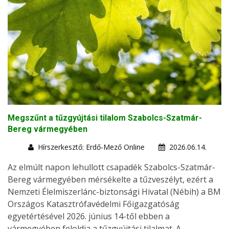
Megszűnt a tűzgyújtási tilalom Szabolcs-Szatmár-
Bereg vármegyében
Hírszerkesztő: Erdő-Mező Online
2026.06.14.
Az elmúlt napon lehullott csapadék Szabolcs-Szatmár-
Bereg vármegyében mérsékelte a tűzveszélyt, ezért a
Nemzeti Élelmiszerlánc-biztonsági Hivatal (Nébih) a BM
Országos Katasztrófavédelmi Főigazgatóság
egyetértésével 2026. június 14-től ebben a
vármegyében feloldja a tűzgyújtási tilalmat. A