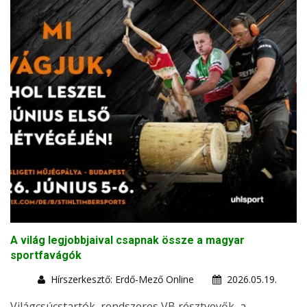
A világ legjobbjaival csapnak össze a magyar
sportfavágók
Hírszerkesztő: Erdő-Mező Online
2026.05.19.
Világcsúcstartók, rendszeres VB résztvevők, a