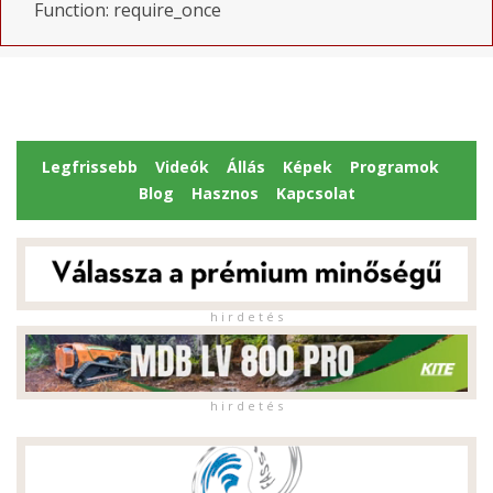
Function: require_once
Legfrissebb
Videók
Állás
Képek
Programok
Blog
Hasznos
Kapcsolat
h i r d e t é s
h i r d e t é s