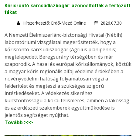
Kőrisrontó karcsúdíszbogár: azonosították a fertőzött
fákat
Hírszerkesztő: Erdő-Mező Online
2026.07.30.
A Nemzeti Élelmiszerlánc-biztonsági Hivatal (Nébih)
laboratóriumi vizsgálatai megerősítették, hogy a
kőrisrontó karcsúdíszbogár (Agrilus planipennis)
megtelepedett Beregsurány térségében és már
szaporodik. A hazai és európai kőrisállományok, köztük
a magyar kőris regionális alfaj védelme érdekében a
növényvédelmi hatóság folyamatosan végzi a
felderítést és megteszi a szükséges szigorú
intézkedéseket. A védekezés sikeréhez
kulcsfontosságú a korai felismerés, amiben a lakosság
és az erdészeti szakemberek együttműködése is
jelentős segítséget nyújthat.
Tovább >>>