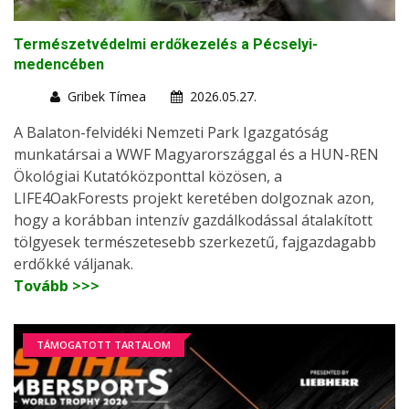
Természetvédelmi erdőkezelés a Pécselyi-
medencében
Gribek Tímea
2026.05.27.
A Balaton-felvidéki Nemzeti Park Igazgatóság
munkatársai a WWF Magyarországgal és a HUN-REN
Ökológiai Kutatóközponttal közösen, a
LIFE4OakForests projekt keretében dolgoznak azon,
hogy a korábban intenzív gazdálkodással átalakított
tölgyesek természetesebb szerkezetű, fajgazdagabb
erdőkké váljanak.
Tovább >>>
TÁMOGATOTT TARTALOM