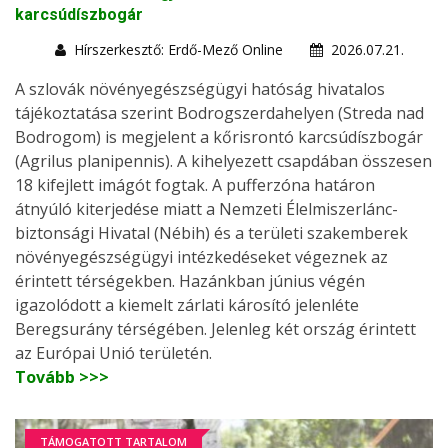
karcsúdíszbogár
Hírszerkesztő: Erdő-Mező Online
2026.07.21.
A szlovák növényegészségügyi hatóság hivatalos
tájékoztatása szerint Bodrogszerdahelyen (Streda nad
Bodrogom) is megjelent a kőrisrontó karcsúdíszbogár
(Agrilus planipennis). A kihelyezett csapdában összesen
18 kifejlett imágót fogtak. A pufferzóna határon
átnyúló kiterjedése miatt a Nemzeti Élelmiszerlánc-
biztonsági Hivatal (Nébih) és a területi szakemberek
növényegészségügyi intézkedéseket végeznek az
érintett térségekben. Hazánkban június végén
igazolódott a kiemelt zárlati károsító jelenléte
Beregsurány térségében. Jelenleg két ország érintett
az Európai Unió területén.
Tovább >>>
TÁMOGATOTT TARTALOM