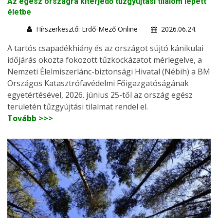
Az egész országra kiterjedő tűzgyújtási tilalom lépett
életbe
Hírszerkesztő: Erdő-Mező Online
2026.06.24.
A tartós csapadékhiány és az országot sújtó kánikulai
időjárás okozta fokozott tűzkockázatot mérlegelve, a
Nemzeti Élelmiszerlánc-biztonsági Hivatal (Nébih) a BM
Országos Katasztrófavédelmi Főigazgatóságának
egyetértésével, 2026. június 25-től az ország egész
területén tűzgyújtási tilalmat rendel el.
Tovább >>>