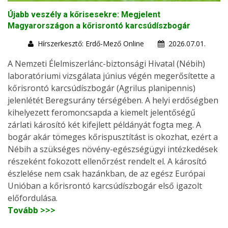
Újabb veszély a kőrisesekre: Megjelent
Magyarországon a kőrisrontó karcsúdíszbogár
Hírszerkesztő: Erdő-Mező Online
2026.07.01.
A Nemzeti Élelmiszerlánc-biztonsági Hivatal (Nébih)
laboratóriumi vizsgálata június végén megerősítette a
kőrisrontó karcsúdíszbogár (Agrilus planipennis)
jelenlétét Beregsurány térségében. A helyi erdőségben
kihelyezett feromoncsapda a kiemelt jelentőségű
zárlati károsító két kifejlett példányát fogta meg. A
bogár akár tömeges kőrispusztítást is okozhat, ezért a
Nébih a szükséges növény-egészségügyi intézkedések
részeként fokozott ellenőrzést rendelt el. A károsító
észlelése nem csak hazánkban, de az egész Európai
Unióban a kőrisrontó karcsúdíszbogár első igazolt
előfordulása.
Tovább >>>