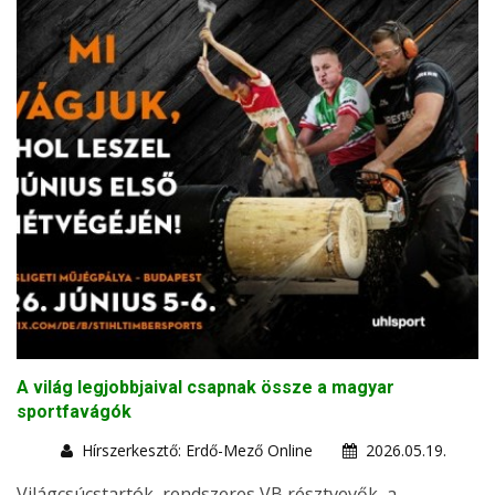
A világ legjobbjaival csapnak össze a magyar
sportfavágók
Hírszerkesztő: Erdő-Mező Online
2026.05.19.
Világcsúcstartók, rendszeres VB résztvevők, a