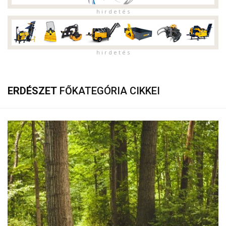
h i r d e t é s
h i r d e t é s
ERDÉSZET
FŐKATEGÓRIA CIKKEI