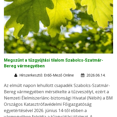
Megszűnt a tűzgyújtási tilalom Szabolcs-Szatmár-
Bereg vármegyében
Hírszerkesztő: Erdő-Mező Online
2026.06.14.
Az elmúlt napon lehullott csapadék Szabolcs-Szatmár-
Bereg vármegyében mérsékelte a tűzveszélyt, ezért a
Nemzeti Élelmiszerlánc-biztonsági Hivatal (Nébih) a BM
Országos Katasztrófavédelmi Főigazgatóság
egyetértésével 2026. június 14-től ebben a
vármegyében feloldja a tűzgyújtási tilalmat. A