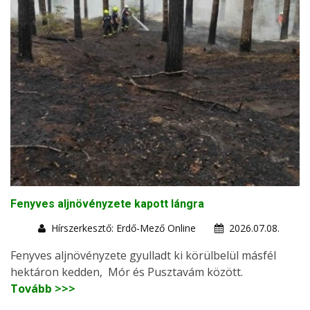
Fenyves aljnövényzete kapott lángra
Hírszerkesztő: Erdő-Mező Online
2026.07.08.
Fenyves aljnövényzete gyulladt ki körülbelül másfél
hektáron kedden, Mór és Pusztavám között.
Tovább >>>