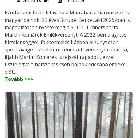
Gribek Dániel
2026.07.20.
Ezúttal sem talált kihívóra a Mátrában a háromszoros
magyar bajnok, 23 éves Strúbel Bence, aki 2026-ban is
magabiztosan nyerte meg a STIHL Timbersports
Martin Komárek Emlékversenyt. A 2022-ben tragikus
hirtelenséggel, fakitermelés közben elhunyt cseh
sportfavágó tiszteletére rendezett versenyen már fia,
ifjabb Martin Komárek is fejszét ragadott, ezzel
tisztelegve a hatszoros cseh bajnok édesapa emléke
előtt.
Tovább >>>