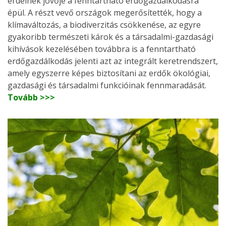
erdeinek jövője a fenntartható erdőgazdálkodásra
épül. A részt vevő országok megerősítették, hogy a
klímaváltozás, a biodiverzitás csökkenése, az egyre
gyakoribb természeti károk és a társadalmi-gazdasági
kihívások kezelésében továbbra is a fenntartható
erdőgazdálkodás jelenti azt az integrált keretrendszert,
amely egyszerre képes biztosítani az erdők ökológiai,
gazdasági és társadalmi funkcióinak fennmaradását.
Tovább >>>