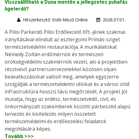
VIsszaállítható a Duna mentén a jellegzetes puhafás
ligeterdő?
Hírszerkesztő: Erdő-Mező Online
2026.07.01.
A Pilisi Parkerdő Pilisi Erdőkezelő Kft.-jének szakmai
irányításával elindult az esztergomi Prímás-sziget
természetvédelmi restaurációja. A munkálatokat
Némedy Zoltán erdőmérnök és természeti
örökségvédelmi szakmérnök vezeti, aki a projektben
résztvevő partnerszervezetekkel közösen olyan
beavatkozásokat valósít meg, amelyek egyszerre
szolgálják a természetvédelmi célokat és a városi zöld
infrastruktúra hosszú távú megőrzését. A projekt jól
mutatja, hogy az erdész, természetvédő, civil, és
önkormányzati szakemberek közötti párbeszéd alapú
tervezés és kivitelezés milyen összetett
természetvédelmi és erdőkezelési feladatok
megoldására képes.
Tovább >>>