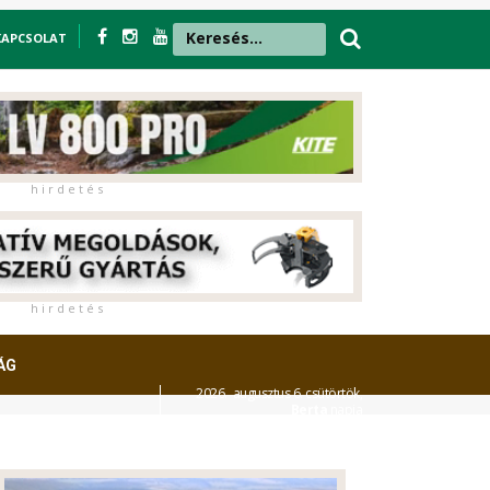
KAPCSOLAT
h i r d e t é s
h i r d e t é s
ÁG
2026. augusztus 6. csütörtök,
Berta
napja