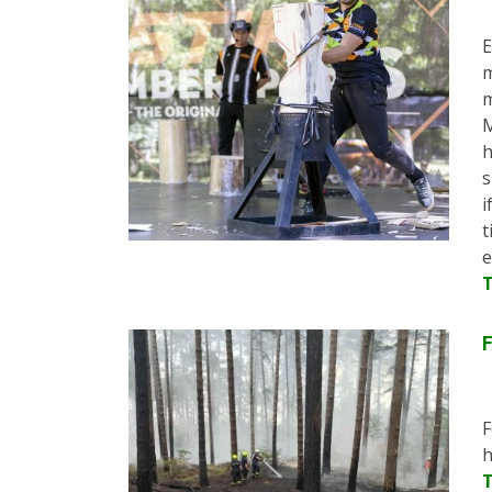
E
m
m
M
h
s
i
t
e
F
F
h