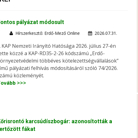
Fontos pályázat módosult
Hírszerkesztő: Erdő-Mező Online
2026.07.31.
 KAP Nemzeti Irányító Hatósága 2026. július 27-én
ette közzé a KAP-RD35-2-26 kódszámú „Erdő-
örnyezetvédelmi többéves kötelezettségvállalások”
ímű pályázati felhívás módosításáról szóló 74/2026.
zámú közleményét.
Tovább >>>
őrisrontó karcsúdíszbogár: azonosították a
ertőzött fákat