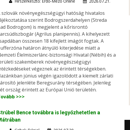
Hírszerkesztő: Erdő-Mező Online
2026.07.21.
 szlovák növényegészségügyi hatóság hivatalos
ájékoztatása szerint Bodrogszerdahelyen (Streda
ad Bodrogom) is megjelent a kőrisrontó
arcsúdíszbogár (Agrilus planipennis). A kihelyezett
sapdában összesen 18 kifejlett imágót fogtak. A
ufferzóna határon átnyúló kiterjedése miatt a
emzeti Élelmiszerlánc-biztonsági Hivatal (Nébih) és a
erületi szakemberek növényegészségügyi
ntézkedéseket végeznek az érintett térségekben.
azánkban június végén igazolódott a kiemelt zárlati
árosító jelenléte Beregsurány térségében. Jelenleg
ét ország érintett az Európai Unió területén.
Tovább >>>
trúbel Bence továbbra is legyőzhetetlen a
Mátrában