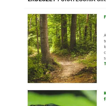
A
t
k
c
s
K
f