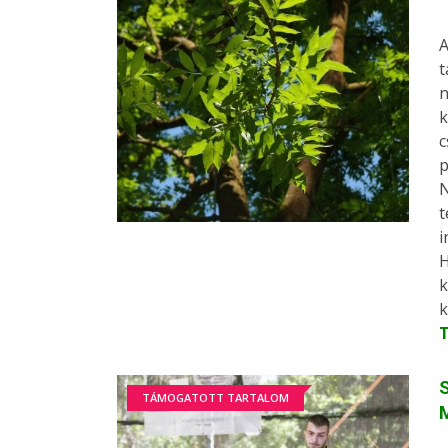
A
t
n
k
c
p
N
t
i
H
k
k
S
TÁMOGATOTT TARTALOM