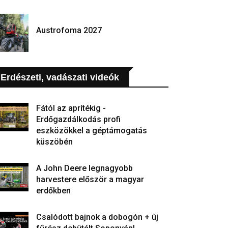
Austrofoma 2027
Erdészeti, vadászati videók
Fától az aprítékig -
Erdőgazdálkodás profi
eszközökkel a géptámogatás
küszöbén
A John Deere legnagyobb
harvestere először a magyar
erdőkben
Csalódott bajnok a dobogón + új