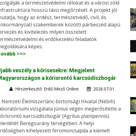
zolgálják a természetvédelmi célokat és a városi zöld
nfrastruktúra hosszú távú megőrzését. A projekt jól
utatja, hogy az erdész, természetvédő, civil, és
nkormányzati szakemberek közötti párbeszéd alapú
ervezés és kivitelezés milyen összetett
ermészetvédelmi és erdőkezelési feladatok
egoldására képes.
Tovább >>>
jabb veszély a kőrisesekre: Megjelent
Magyarországon a kőrisrontó karcsúdíszbogár
Hírszerkesztő: Erdő-Mező Online
2026.07.01.
 Nemzeti Élelmiszerlánc-biztonsági Hivatal (Nébih)
aboratóriumi vizsgálata június végén megerősítette a
őrisrontó karcsúdíszbogár (Agrilus planipennis)
elenlétét Beregsurány térségében. A helyi
rdőségben kihelyezett feromoncsapda a kiemelt