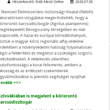
Hírszerkesztő: Erdő-Mező Online
2026.07.30.
 Nemzeti Élelmiszerlánc-biztonsági Hivatal (Nébih)
aboratóriumi vizsgálatai megerősítették, hogy a
őrisrontó karcsúdíszbogár (Agrilus planipennis)
egtelepedett Beregsurány térségében és már
zaporodik. A hazai és európai kőrisállományok,
öztük a magyar kőris regionális alfaj védelme
rdekében a növényvédelmi hatóság folyamatosan
égzi a felderítést és megteszi a szükséges szigorú
ntézkedéseket. A védekezés sikeréhez
ulcsfontosságú a korai felismerés, amiben a
akosság és az erdészeti szakemberek
gyüttműködése is jelentős segítséget nyújthat.
Tovább >>>
zlovákiában is megjelent a kőrisrontó
karcsúdíszbogár