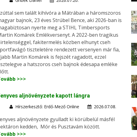
Gribek Dániel
2026.07.20.
zúttal sem talált kihívóra a Mátrában a háromszoros
agyar bajnok, 23 éves Strúbel Bence, aki 2026-ban is
agabiztosan nyerte meg a STIHL Timbersports
artin Komárek Emlékversenyt. A 2022-ben tragikus
irtelenséggel, fakitermelés közben elhunyt cseh
portfavágó tiszteletére rendezett versenyen már fia,
fjabb Martin Komárek is fejszét ragadott, ezzel
isztelegve a hatszoros cseh bajnok édesapa emléke
lőtt.
Tovább >>>
enyves aljnövényzete kapott lángra
Hírszerkesztő: Erdő-Mező Online
2026.07.08.
enyves aljnövényzete gyulladt ki körülbelül másfél
ektáron kedden, Mór és Pusztavám között.
Tovább >>>