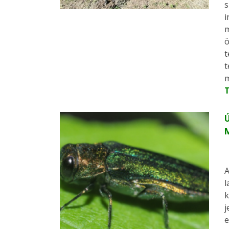
s
i
m
ö
t
t
m
Ú
A
l
k
j
e