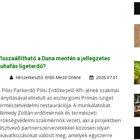
Isszaállítható a Duna mentén a jellegzetes
uhafás ligeterdő?
Hírszerkesztő: Erdő-Mező Online
2026.07.01.
 Pilisi Parkerdő Pilisi Erdőkezelő Kft.-jének szakmai
rányításával elindult az esztergomi Prímás-sziget
ermészetvédelmi restaurációja. A munkálatokat
émedy Zoltán erdőmérnök és természeti
rökségvédelmi szakmérnök vezeti, aki a projektben
észtvevő partnerszervezetekkel közösen olyan
eavatkozásokat valósít meg, amelyek egyszerre