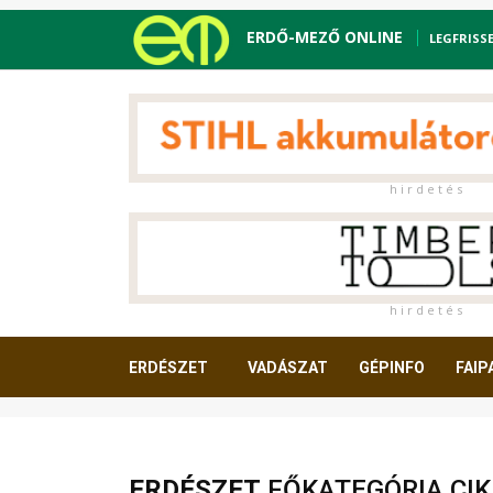
ERDŐ-MEZŐ ONLINE
LEGFRISS
h i r d e t é s
h i r d e t é s
ERDÉSZET
VADÁSZAT
GÉPINFO
FAIP
OLVASNIVALÓ
ERDÉSZET
FŐKATEGÓRIA CIK