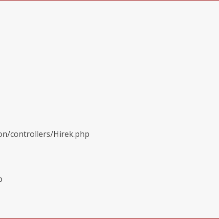
on/controllers/Hirek.php
p