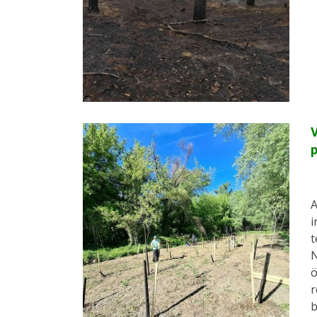
V
p
A
i
t
N
ö
r
b