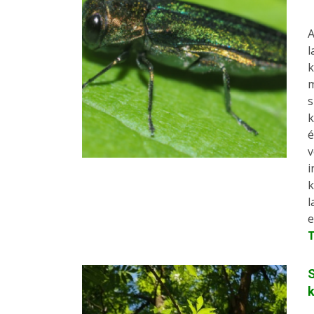
A
l
k
m
s
k
é
v
i
k
l
e
S