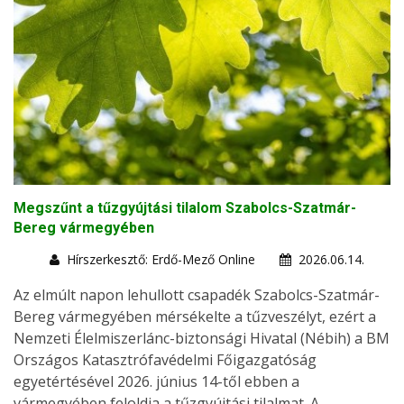
Megszűnt a tűzgyújtási tilalom Szabolcs-Szatmár-
Bereg vármegyében
Hírszerkesztő: Erdő-Mező Online
2026.06.14.
Az elmúlt napon lehullott csapadék Szabolcs-Szatmár-
Bereg vármegyében mérsékelte a tűzveszélyt, ezért a
Nemzeti Élelmiszerlánc-biztonsági Hivatal (Nébih) a BM
Országos Katasztrófavédelmi Főigazgatóság
egyetértésével 2026. június 14-től ebben a
vármegyében feloldja a tűzgyújtási tilalmat. A