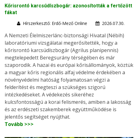
Kőrisrontó karcsúdíszbogár: azonosították a fertőzött
fákat
Hírszerkesztő: Erdő-Mező Online
2026.07.30.
A Nemzeti Élelmiszerlánc-biztonsági Hivatal (Nébih)
laboratóriumi vizsgálatai megerősítették, hogy a
kőrisrontó karcsúdíszbogár (Agrilus planipennis)
megtelepedett Beregsurány térségében és már
szaporodik. A hazai és európai kőrisállományok, köztük
a magyar kőris regionális alfaj védelme érdekében a
növényvédelmi hatóság folyamatosan végzi a
felderítést és megteszi a szükséges szigorú
intézkedéseket. A védekezés sikeréhez
kulcsfontosságú a korai felismerés, amiben a lakosság
és az erdészeti szakemberek együttműködése is
jelentős segítséget nyújthat.
Tovább >>>