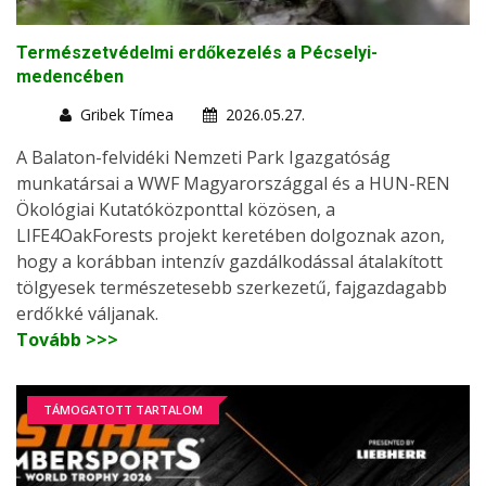
Természetvédelmi erdőkezelés a Pécselyi-
medencében
Gribek Tímea
2026.05.27.
A Balaton-felvidéki Nemzeti Park Igazgatóság
munkatársai a WWF Magyarországgal és a HUN-REN
Ökológiai Kutatóközponttal közösen, a
LIFE4OakForests projekt keretében dolgoznak azon,
hogy a korábban intenzív gazdálkodással átalakított
tölgyesek természetesebb szerkezetű, fajgazdagabb
erdőkké váljanak.
Tovább >>>
TÁMOGATOTT TARTALOM