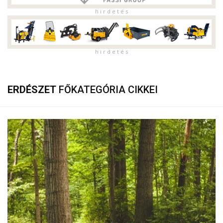
h i r d e t é s
h i r d e t é s
ERDÉSZET
FŐKATEGÓRIA CIKKEI