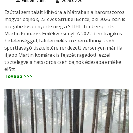
Gribek Dániel
2026.07.20.
Ezúttal sem talált kihívóra a Mátrában a háromszoros
magyar bajnok, 23 éves Strúbel Bence, aki 2026-ban is
magabiztosan nyerte meg a STIHL Timbersports
Martin Komárek Emlékversenyt. A 2022-ben tragikus
hirtelenséggel, fakitermelés közben elhunyt cseh
sportfavágó tiszteletére rendezett versenyen már fia,
ifjabb Martin Komárek is fejszét ragadott, ezzel
tisztelegve a hatszoros cseh bajnok édesapa emléke
előtt.
Tovább >>>