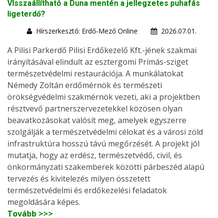
VIsszaállítható a Duna mentén a jellegzetes puhafás
ligeterdő?
Hírszerkesztő: Erdő-Mező Online
2026.07.01.
A Pilisi Parkerdő Pilisi Erdőkezelő Kft.-jének szakmai
irányításával elindult az esztergomi Prímás-sziget
természetvédelmi restaurációja. A munkálatokat
Némedy Zoltán erdőmérnök és természeti
örökségvédelmi szakmérnök vezeti, aki a projektben
résztvevő partnerszervezetekkel közösen olyan
beavatkozásokat valósít meg, amelyek egyszerre
szolgálják a természetvédelmi célokat és a városi zöld
infrastruktúra hosszú távú megőrzését. A projekt jól
mutatja, hogy az erdész, természetvédő, civil, és
önkormányzati szakemberek közötti párbeszéd alapú
tervezés és kivitelezés milyen összetett
természetvédelmi és erdőkezelési feladatok
megoldására képes.
Tovább >>>