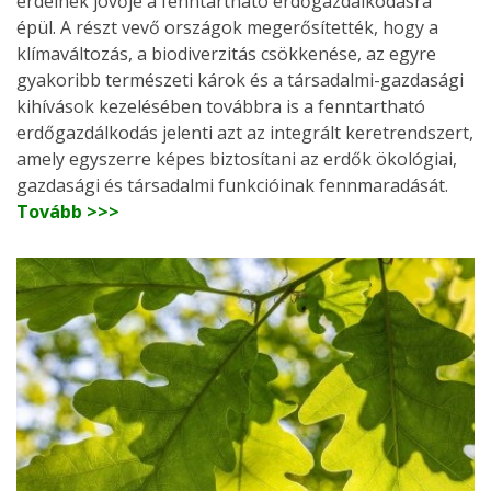
erdeinek jövője a fenntartható erdőgazdálkodásra
épül. A részt vevő országok megerősítették, hogy a
klímaváltozás, a biodiverzitás csökkenése, az egyre
gyakoribb természeti károk és a társadalmi-gazdasági
kihívások kezelésében továbbra is a fenntartható
erdőgazdálkodás jelenti azt az integrált keretrendszert,
amely egyszerre képes biztosítani az erdők ökológiai,
gazdasági és társadalmi funkcióinak fennmaradását.
Tovább >>>