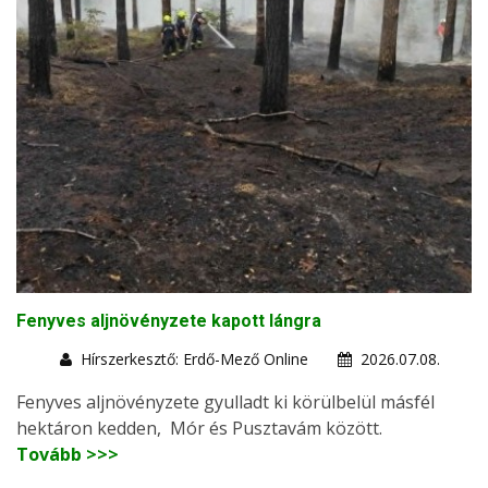
Fenyves aljnövényzete kapott lángra
Hírszerkesztő: Erdő-Mező Online
2026.07.08.
Fenyves aljnövényzete gyulladt ki körülbelül másfél
hektáron kedden, Mór és Pusztavám között.
Tovább >>>