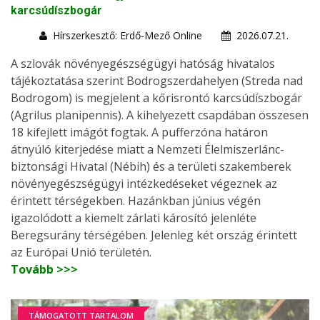
karcsúdíszbogár
Hírszerkesztő: Erdő-Mező Online
2026.07.21.
A szlovák növényegészségügyi hatóság hivatalos
tájékoztatása szerint Bodrogszerdahelyen (Streda nad
Bodrogom) is megjelent a kőrisrontó karcsúdíszbogár
(Agrilus planipennis). A kihelyezett csapdában összesen
18 kifejlett imágót fogtak. A pufferzóna határon
átnyúló kiterjedése miatt a Nemzeti Élelmiszerlánc-
biztonsági Hivatal (Nébih) és a területi szakemberek
növényegészségügyi intézkedéseket végeznek az
érintett térségekben. Hazánkban június végén
igazolódott a kiemelt zárlati károsító jelenléte
Beregsurány térségében. Jelenleg két ország érintett
az Európai Unió területén.
Tovább >>>
TÁMOGATOTT TARTALOM