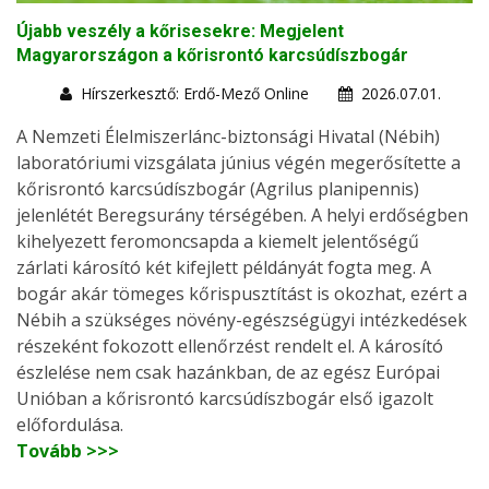
Újabb veszély a kőrisesekre: Megjelent
Magyarországon a kőrisrontó karcsúdíszbogár
Hírszerkesztő: Erdő-Mező Online
2026.07.01.
A Nemzeti Élelmiszerlánc-biztonsági Hivatal (Nébih)
laboratóriumi vizsgálata június végén megerősítette a
kőrisrontó karcsúdíszbogár (Agrilus planipennis)
jelenlétét Beregsurány térségében. A helyi erdőségben
kihelyezett feromoncsapda a kiemelt jelentőségű
zárlati károsító két kifejlett példányát fogta meg. A
bogár akár tömeges kőrispusztítást is okozhat, ezért a
Nébih a szükséges növény-egészségügyi intézkedések
részeként fokozott ellenőrzést rendelt el. A károsító
észlelése nem csak hazánkban, de az egész Európai
Unióban a kőrisrontó karcsúdíszbogár első igazolt
előfordulása.
Tovább >>>