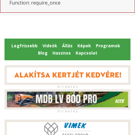
Function: require_once
Legfrissebb
Videók
Állás
Képek
Programok
Blog
Hasznos
Kapcsolat
h i r d e t é s
h i r d e t é s