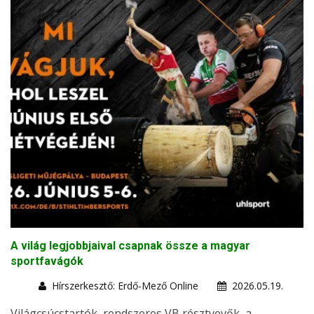
A világ legjobbjaival csapnak össze a magyar
sportfavágók
Hírszerkesztő: Erdő-Mező Online
2026.05.19.
Világcsúcstartók, rendszeres VB résztvevők, a