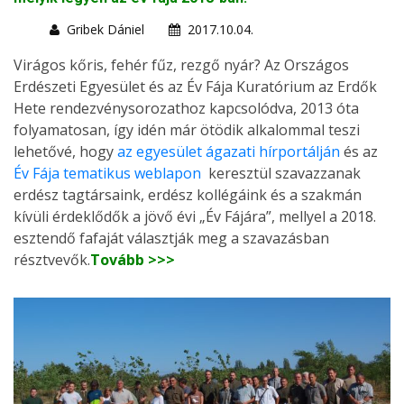
Gribek Dániel
2017.10.04.
Virágos kőris, fehér fűz, rezgő nyár? Az Országos
Erdészeti Egyesület és az Év Fája Kuratórium az Erdők
Hete rendezvénysorozathoz kapcsolódva, 2013 óta
folyamatosan, így idén már ötödik alkalommal teszi
lehetővé, hogy
az egyesület ágazati hírportálján
és az
Év Fája tematikus weblapon
keresztül szavazzanak
erdész tagtársaink, erdész kollégáink és a szakmán
kívüli érdeklődők a jövő évi „Év Fájára”, mellyel a 2018.
esztendő fafaját választják meg a szavazásban
résztvevők.
Tovább >>>