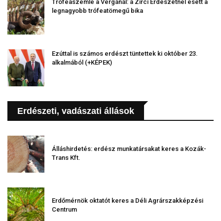
Trófeaszemle a Vergánál: a Zirci Erdészetnél esett a
legnagyobb trófeatömegű bika
Ezúttal is számos erdészt tüntettek ki október 23.
alkalmából (+KÉPEK)
Erdészeti, vadászati állások
Álláshirdetés: erdész munkatársakat keres a Kozák-
Trans Kft.
Erdőmérnök oktatót keres a Déli Agrárszakképzési
Centrum