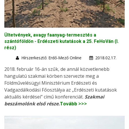
Ültetvények, avagy faanyag-termesztés a
szántóföldön - Erdészeti kutatások a 25. FeHoVán (I.
rész)
Hírszerkesztő: Erdő-Mező Online
2018.02.17.
2018. február 16-án szűk, de annál közvetlenebb
hangulatú szakmai körben szervezte meg a
Földművelésügyi Minisztérium Erdészeti és
Vadgazdálkodási Főosztálya az „Erdészeti kutatások
aktuális kérdései” című konferenciát.
Szakmai
beszámolónk első része.
Tovább >>>