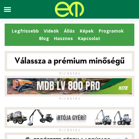
Legfrissebb
Videók
Állás
Képek
Programok
Blog
Hasznos
Kapcsolat
h i r d e t é s
h i r d e t é s
h i r d e t é s