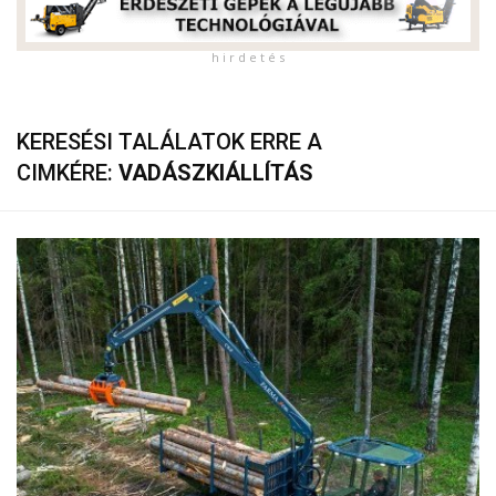
h i r d e t é s
KERESÉSI TALÁLATOK ERRE A
CIMKÉRE:
VADÁSZKIÁLLÍTÁS