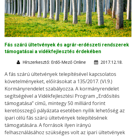
Fás szárú ültetvények és agrár-erdészeti rendszerek
támogatásai a vidékfejlesztés érdekében
Hírszerkesztő: Erdő-Mező Online
2017.12.18.
A fás szárú ültetvények telepítésével kapcsolatos
követelményeket, előírásokat a 135/2017. (VI.9.)
Kormányrendelet szabályozza. A kormányrendelet
segítségével a Vidékfejlesztési Program „Erdősítés
támogatása” című, mintegy 50 milliárd forint
keretösszegű pályázata esetében nyílik lehetőség az
ipari célú fás szárú ültetvények telepítésének
támogatására. A források ilyen irányú
felhasználásához szükséges volt az ipari ültetvények