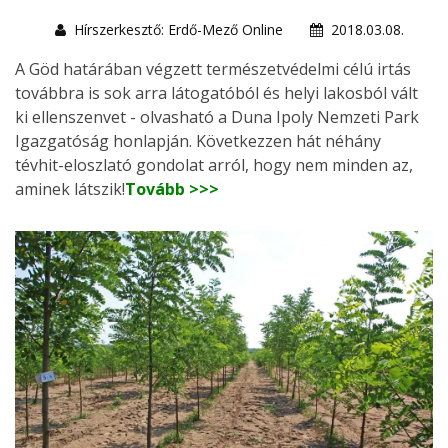
Hírszerkesztő: Erdő-Mező Online
2018.03.08.
A Göd határában végzett természetvédelmi célú irtás
továbbra is sok arra látogatóból és helyi lakosból vált
ki ellenszenvet - olvasható a Duna Ipoly Nemzeti Park
Igazgatóság honlapján. Következzen hát néhány
tévhit-eloszlató gondolat arról, hogy nem minden az,
aminek látszik!
Tovább >>>