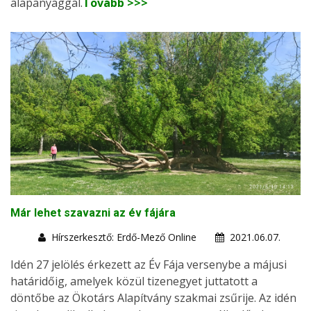
alapanyaggal.
Tovább >>>
Már lehet szavazni az év fájára
Hírszerkesztő: Erdő-Mező Online
2021.06.07.
Idén 27 jelölés érkezett az Év Fája versenybe a májusi
határidőig, amelyek közül tizenegyet juttatott a
döntőbe az Ökotárs Alapítvány szakmai zsűrije. Az idén