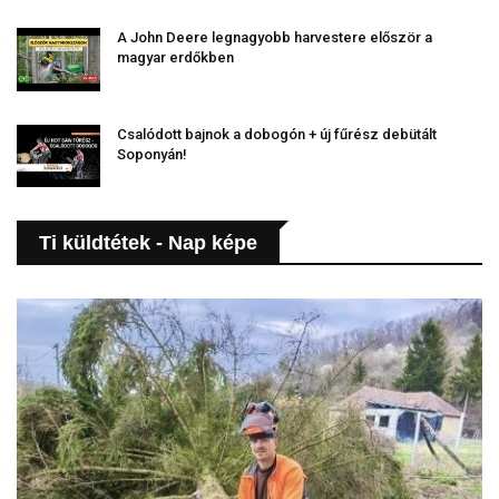
A John Deere legnagyobb harvestere először a
magyar erdőkben
Csalódott bajnok a dobogón + új fűrész debütált
Soponyán!
Ti küldtétek - Nap képe