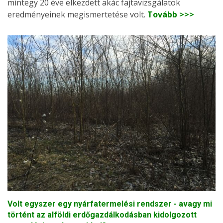
mintegy 20 éve elkezdett akác fajtavizsgálatok
eredményeinek megismertetése volt.
Tovább >>>
Volt egyszer egy nyárfatermelési rendszer - avagy mi
történt az alföldi erdőgazdálkodásban kidolgozott