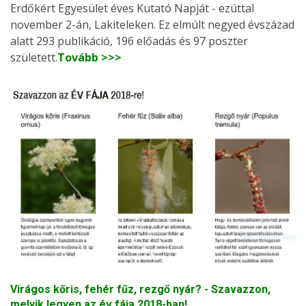
Erdőkért Egyesület éves Kutató Napját - ezúttal
november 2-án, Lakiteleken. Ez elmúlt negyed évszázad
alatt 293 publikáció, 196 előadás és 97 poszter
született.
Tovább >>>
Virágos kőris, fehér fűz, rezgő nyár? - Szavazzon,
melyik legyen az év fája 2018-ban!