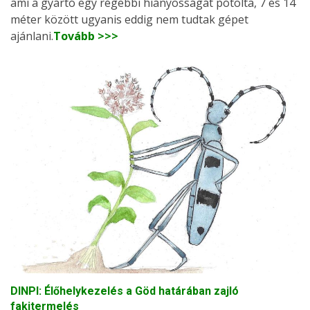
ami a gyártó egy régebbi hiányosságát pótolta, 7 és 14
méter között ugyanis eddig nem tudtak gépet
ajánlani.
Tovább >>>
DINPI: Élőhelykezelés a Göd határában zajló
fakitermelés