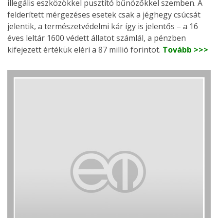
illegális eszközökkel pusztító bűnözőkkel szemben. A
felderített mérgezéses esetek csak a jéghegy csúcsát
jelentik, a természetvédelmi kár így is jelentős – a 16
éves leltár 1600 védett állatot számlál, a pénzben
kifejezett értékük eléri a 87 millió forintot.
Tovább >>>