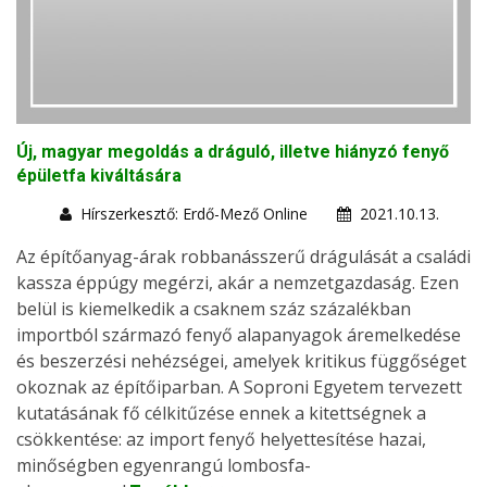
Új, magyar megoldás a dráguló, illetve hiányzó fenyő
épületfa kiváltására
Hírszerkesztő: Erdő-Mező Online
2021.10.13.
Az építőanyag-árak robbanásszerű drágulását a családi
kassza éppúgy megérzi, akár a nemzetgazdaság. Ezen
belül is kiemelkedik a csaknem száz százalékban
importból származó fenyő alapanyagok áremelkedése
és beszerzési nehézségei, amelyek kritikus függőséget
okoznak az építőiparban. A Soproni Egyetem tervezett
kutatásának fő célkitűzése ennek a kitettségnek a
csökkentése: az import fenyő helyettesítése hazai,
minőségben egyenrangú lombosfa-