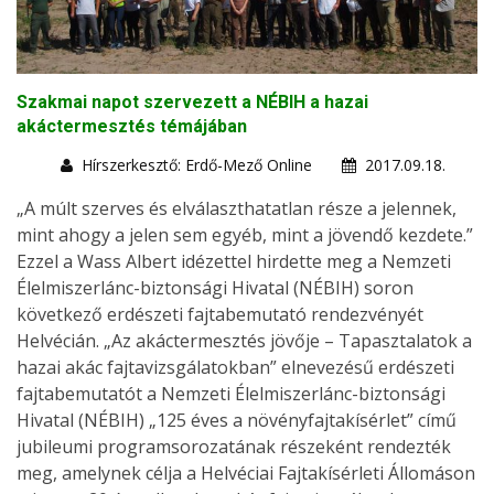
Szakmai napot szervezett a NÉBIH a hazai
akáctermesztés témájában
Hírszerkesztő: Erdő-Mező Online
2017.09.18.
„A múlt szerves és elválaszthatatlan része a jelennek,
mint ahogy a jelen sem egyéb, mint a jövendő kezdete.”
Ezzel a Wass Albert idézettel hirdette meg a Nemzeti
Élelmiszerlánc-biztonsági Hivatal (NÉBIH) soron
következő erdészeti fajtabemutató rendezvényét
Helvécián. „Az akáctermesztés jövője – Tapasztalatok a
hazai akác fajtavizsgálatokban” elnevezésű erdészeti
fajtabemutatót a Nemzeti Élelmiszerlánc-biztonsági
Hivatal (NÉBIH) „125 éves a növényfajtakísérlet” című
jubileumi programsorozatának részeként rendezték
meg, amelynek célja a Helvéciai Fajtakísérleti Állomáson