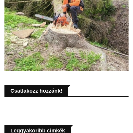
Csatlakozz hozzánk!
Leggyakoribb cimkék