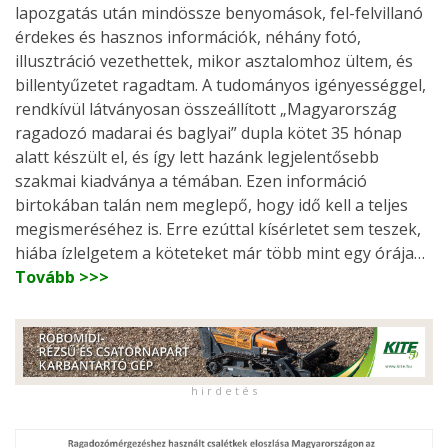
lapozgatás után mindössze benyomások, fel-felvillanó
érdekes és hasznos információk, néhány fotó,
illusztráció vezethettek, mikor asztalomhoz ültem, és
billentyűzetet ragadtam. A tudományos igényességgel,
rendkívül látványosan összeállított „Magyarország
ragadozó madarai és baglyai” dupla kötet 35 hónap
alatt készült el, és így lett hazánk legjelentősebb
szakmai kiadványa a témában. Ezen információ
birtokában talán nem meglepő, hogy idő kell a teljes
megismeréséhez is. Erre ezúttal kísérletet sem teszek,
hiába ízlelgetem a köteteket már több mint egy órája…
Tovább >>>
h i r d e t é s