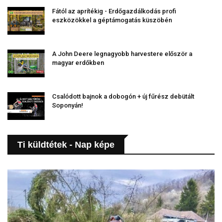
Fától az aprítékig - Erdőgazdálkodás profi
eszközökkel a géptámogatás küszöbén
A John Deere legnagyobb harvestere először a
magyar erdőkben
Csalódott bajnok a dobogón + új fűrész debütált
Soponyán!
Ti küldtétek - Nap képe