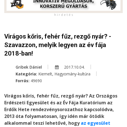
h i r d e t é s
Virágos kőris, fehér fűz, rezgő nyár? -
Szavazzon, melyik legyen az év fája
2018-ban!
Gribek Dániel
2017.10.04.
,
Kategória:
Kiemelt
Hagyomány-kultúra
Forrás:
49690
Virágos kőris, fehér fűz, rezgő nyár? Az Országos
Erdészeti Egyesület és az Év Fája Kuratórium az
Erdők Hete rendezvénysorozathoz kapcsolódva,
2013 óta folyamatosan, így idén már ötödik
alkalommal teszi lehetővé, hogy
az egyesület