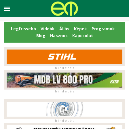
Legfrissebb
Videók
Állás
Képek
Programok
Blog
Hasznos
Kapcsolat
h i r d e t é s
h i r d e t é s
h i r d e t é s