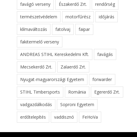
favágó verseny
Északerdő Zrt.
rendőrség
természetvédelem
motorfűrész
időjárás
klímaváltozás
fatolvaj
faipar
fakitermelő verseny
ANDREAS STIHL Kereskedelmi Kft.
favágás
Mecsekerdő Zrt.
Zalaerdő Zrt.
Nyugat-magyarországi Egyetem
forwarder
STIHL Timbersports
Románia
Egererdő Zrt.
vadgazdálkodás
Soproni Egyetem
erdőtelepítés
vaddisznó
FeHoVa