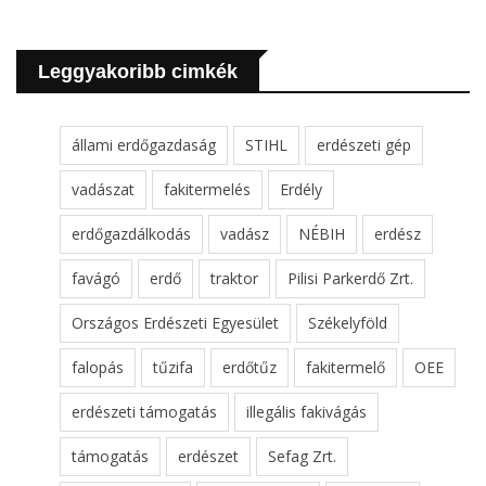
Leggyakoribb cimkék
állami erdőgazdaság
STIHL
erdészeti gép
vadászat
fakitermelés
Erdély
erdőgazdálkodás
vadász
NÉBIH
erdész
favágó
erdő
traktor
Pilisi Parkerdő Zrt.
Országos Erdészeti Egyesület
Székelyföld
falopás
tűzifa
erdőtűz
fakitermelő
OEE
erdészeti támogatás
illegális fakivágás
támogatás
erdészet
Sefag Zrt.