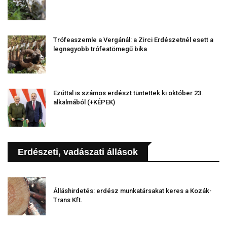
Trófeaszemle a Vergánál: a Zirci Erdészetnél esett a
legnagyobb trófeatömegű bika
Ezúttal is számos erdészt tüntettek ki október 23.
alkalmából (+KÉPEK)
Erdészeti, vadászati állások
Álláshirdetés: erdész munkatársakat keres a Kozák-
Trans Kft.