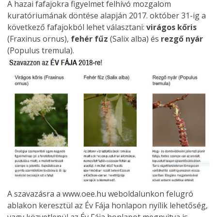
A hazai fafajokra figyelmet felhívó mozgalom
kuratóriumának döntése alapján 2017. október 31-ig a
következő fafajokból lehet választani:
virágos kőris
(Fraxinus ornus),
fehér fűz
(Salix alba) és
rezgő nyár
(Populus tremula).
A szavazásra a www.oee.hu weboldalunkon felugró
ablakon keresztül az Év Fája honlapon nyílik lehetőség,
vagy közvetlenül az Év Fája honlapot megnyitva is