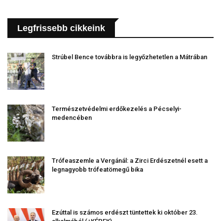
Legfrissebb cikkeink
Strúbel Bence továbbra is legyőzhetetlen a Mátrában
Természetvédelmi erdőkezelés a Pécselyi-
medencében
Trófeaszemle a Vergánál: a Zirci Erdészetnél esett a
legnagyobb trófeatömegű bika
Ezúttal is számos erdészt tüntettek ki október 23.