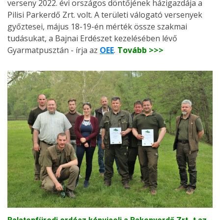
verseny 2022. évi országos döntőjének házigazdája a
Pilisi Parkerdő Zrt. volt. A területi válogató versenyek
győztesei, május 18-19-én mérték össze szakmai
tudásukat, a Bajnai Erdészet kezelésében lévő
Gyarmatpusztán - írja az
OEE
.
Tovább >>>