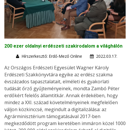
200 ezer oldalnyi erdészeti szakirodalom a világhálón
Hírszerkesztő: Erdő-Mező Online
2022.03.17.
Az Országos Erdészeti Egyesület Wagner Károly
Erdészeti Szakkönyvtára egyike az erdész szakma
évszázados tapasztalatait, elméleti és gyakorlati
tudását őrző gyűjteményeinek, mondta Zambó Péter
erdőkért felelős államtitkár. Annak érdekében, hogy
mindez a XXI. század követelményeinek megfelelően
váljon közkinccsé, megindult a digitalizálása: az
Agrárminisztérium támogatásával 2017-ben
megkezdődött program keretében immáron közel 1000