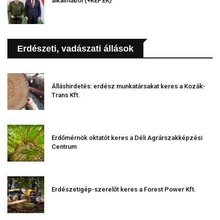
alkalmából (+KÉPEK)
Erdészeti, vadászati állások
Álláshirdetés: erdész munkatársakat keres a Kozák-
Trans Kft.
Erdőmérnök oktatót keres a Déli Agrárszakképzési
Centrum
Erdészetigép-szerelőt keres a Forest Power Kft.