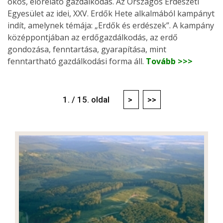
okos, előrelátó gazdálkodás. Az Országos Erdészeti
Egyesület az idei, XXV. Erdők Hete alkalmából kampányt
indít, amelynek témája: „Erdők és erdészek”. A kampány
középpontjában az erdőgazdálkodás, az erdő
gondozása, fenntartása, gyarapítása, mint
fenntartható gazdálkodási forma áll.
Tovább >>>
1. / 15. oldal
>
>>