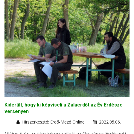
Kiderült, hogy ki képviseli a Zalaerdőt az Év Erdésze
versenyen
Hírszerkesztő: Erdő-Mező Online
2022.05.06.
Május 5-én, csütörtökön zajlott az Országos Erdészeti