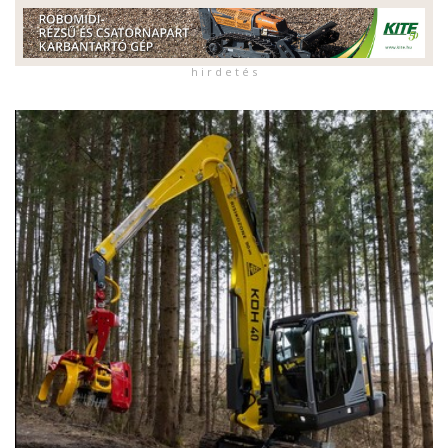
h i r d e t é s