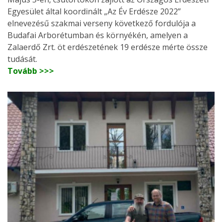
Egyesület által koordinált „Az Év Erdésze 2022”
elnevezésű szakmai verseny következő fordulója a
Budafai Arborétumban és környékén, amelyen a
Zalaerdő Zrt. öt erdészetének 19 erdésze mérte össze
tudását.
Tovább >>>