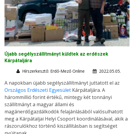
Újabb segélyszállítmányt küldtek az erdészek
Kárpátaljára
Hírszerkesztő: Erdő-Mező Online
2022.05.05.
A napokban újabb segélyszállítmányt juttatott el az
Országos Erdészeti Egyesület
Kárpátaljára. A
hárommillió forint értékű, mintegy két tonnányi
szállítmányt a magyar állami és
magánerdőgazdálkodók felajánlásából valósulhatott
meg a Kárpátaljai Helyi Csoport koordinálásával, akik a
rászorulókhoz történő kiszállításban is segítséget
nyújtanak.