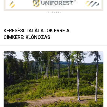
h i r d e t é s
KERESÉSI TALÁLATOK ERRE A
CIMKÉRE:
KLÓNOZÁS