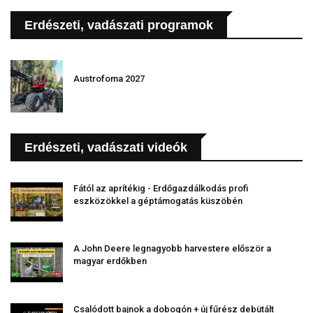
Erdészeti, vadászati programok
Austrofoma 2027
Erdészeti, vadászati videók
Fától az aprítékig - Erdőgazdálkodás profi
eszközökkel a géptámogatás küszöbén
A John Deere legnagyobb harvestere először a
magyar erdőkben
Csalódott bajnok a dobogón + új fűrész debütált