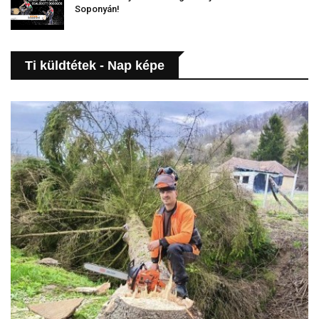
Soponyán!
Ti küldtétek - Nap képe