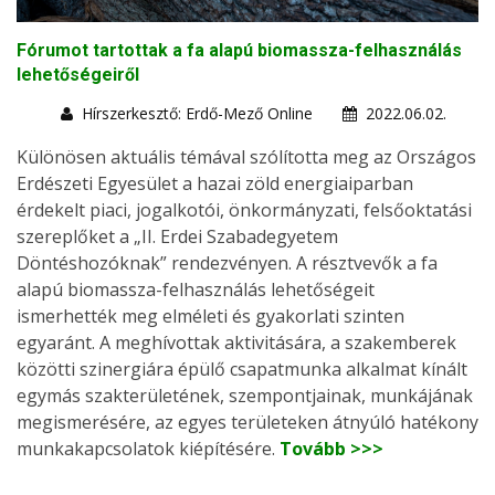
Fórumot tartottak a fa alapú biomassza-felhasználás
lehetőségeiről
Hírszerkesztő: Erdő-Mező Online
2022.06.02.
Különösen aktuális témával szólította meg az Országos
Erdészeti Egyesület a hazai zöld energiaiparban
érdekelt piaci, jogalkotói, önkormányzati, felsőoktatási
szereplőket a „II. Erdei Szabadegyetem
Döntéshozóknak” rendezvényen. A résztvevők a fa
alapú biomassza-felhasználás lehetőségeit
ismerhették meg elméleti és gyakorlati szinten
egyaránt. A meghívottak aktivitására, a szakemberek
közötti szinergiára épülő csapatmunka alkalmat kínált
egymás szakterületének, szempontjainak, munkájának
megismerésére, az egyes területeken átnyúló hatékony
munkakapcsolatok kiépítésére.
Tovább >>>