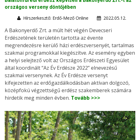
Balatonfüredi erdész képviseli a Bakonyerdő Zrt.-t az
országos verseny döntőjében
Hírszerkesztő: Erdő-Mező Online
2022.05.12.
A Bakonyerdő Zrt. a múlt hét végén Devecseri
Erdészetének területén tartotta az évente
megrendezésre kerülő házi erdészversenyét, tartalmas
szakmai programokkal kiegészítve. Az esemény egyben
a helyi selejtező volt az Országos Erdészeti Egyesület
által koordinált “Az Év Erdésze 2022” elnevezésű
szakmai versenynek. Az Év Erdésze versenyt
kifejezetten az erdőgazdálkodásban aktívan dolgozó,
középfokú végzettségű erdész szakemberek számára
hirdetik meg minden évben.
Tovább >>>