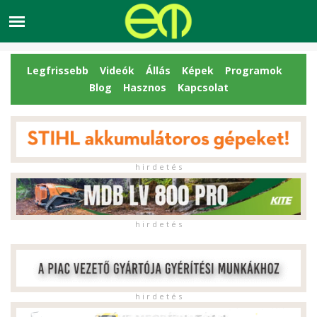
Legfrissebb
Videók
Állás
Képek
Programok
Blog
Hasznos
Kapcsolat
h i r d e t é s
h i r d e t é s
h i r d e t é s