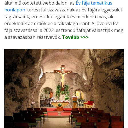
által működtetett weboldalon, az
Év fája tematikus
honlapon
keresztül szavazzanak az év fájára egyesületi
tagtársaink, erdész kollégáink és mindenki más, aki
érdeklődik az erdők és a fák világa iránt. A jövő évi Év
fája szavazással a 2022. esztendő fafaját választják meg
a szavazásban résztvevők.
Tovább >>>