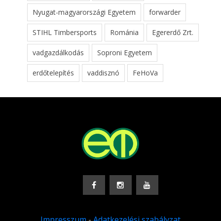
Nyugat-magyarországi Egyetem
forwarder
STIHL Timbersports
Románia
Egererdő Zrt.
vadgazdálkodás
Soproni Egyetem
erdőtelepítés
vaddisznó
FeHoVa
Impresszum
-
Adatkezelési szabályzat