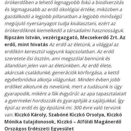
örökerdőben a lehető legnagyobb fokú a biodiverzitás
és legmagasabb az erdő ökológiai értéke, miközben a
gazdálkodó a legjobb pillanatban a legjobb minőségű
megújuló nyersanyagot tudja kiválasztani, ezért az
örökerdőknek kiemelkedő a társadalmi hasznosságuk.
Ripszám István, vezérigazgató, Mecsekerdő Zrt.
Az
erdő, mint hivatás
Az erdő az életünk, a világgal az
erdőkön keresztül vagyunk kapcsolatban. Az erdő
szeretete ősi ösztön, ami megszólal bennünk és
állandóan jelen van az életünkben. Az erdő élete,
akárcsak családunké, generációk körforgása, a kettő
egybefonódva alkotja világunkat. Minden évben jobb
erdőket alkotunk és nevelünk, mert a tudásunk is úgy
gyarapodik, miként a fák évgyűrűi: az apa tapasztalatait
a gyermekei hordozzák és gyarapítják a sajátjukkal. Így
épül az erdő és így épülünk mi. 300 évre való tervünk
van.
Kiczkó Károly, Szabóné Kiczkó Orsolya, Kiczkó
Mónika tulajdonosok, Kiczkó – Alföldi Magánerdő
Országos Erdészeti Egyesület