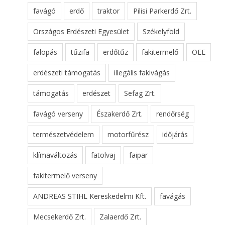
favágó
erdő
traktor
Pilisi Parkerdő Zrt.
Országos Erdészeti Egyesület
Székelyföld
falopás
tűzifa
erdőtűz
fakitermelő
OEE
erdészeti támogatás
illegális fakivágás
támogatás
erdészet
Sefag Zrt.
favágó verseny
Északerdő Zrt.
rendőrség
természetvédelem
motorfűrész
időjárás
klímaváltozás
fatolvaj
faipar
fakitermelő verseny
ANDREAS STIHL Kereskedelmi Kft.
favágás
Mecsekerdő Zrt.
Zalaerdő Zrt.