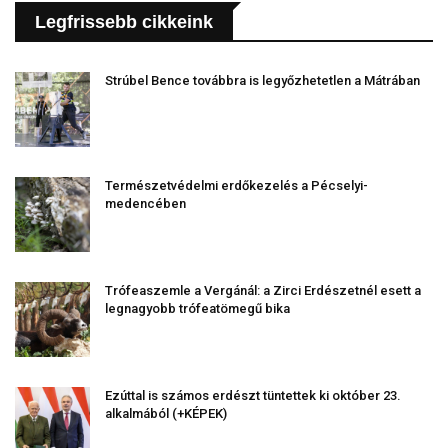
Legfrissebb cikkeink
Strúbel Bence továbbra is legyőzhetetlen a Mátrában
Természetvédelmi erdőkezelés a Pécselyi-
medencében
Trófeaszemle a Vergánál: a Zirci Erdészetnél esett a
legnagyobb trófeatömegű bika
Ezúttal is számos erdészt tüntettek ki október 23.
alkalmából (+KÉPEK)