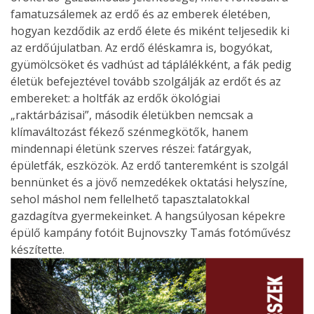
famatuzsálemek az erdő és az emberek életében,
hogyan kezdődik az erdő élete és miként teljesedik ki
az erdőújulatban. Az erdő éléskamra is, bogyókat,
gyümölcsöket és vadhúst ad táplálékként, a fák pedig
életük befejeztével tovább szolgálják az erdőt és az
embereket: a holtfák az erdők ökológiai
„raktárbázisai”, második életükben nemcsak a
klímaváltozást fékező szénmegkötők, hanem
mindennapi életünk szerves részei: fatárgyak,
épületfák, eszközök. Az erdő tanteremként is szolgál
bennünket és a jövő nemzedékek oktatási helyszíne,
sehol máshol nem fellelhető tapasztalatokkal
gazdagítva gyermekeinket. A hangsúlyosan képekre
épülő kampány fotóit Bujnovszky Tamás fotóművész
készítette.