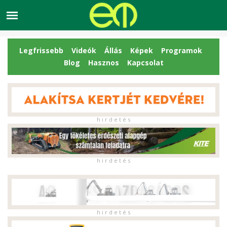
Legfrissebb
Videók
Állás
Képek
Programok
Blog
Hasznos
Kapcsolat
h i r d e t é s
h i r d e t é s
h i r d e t é s