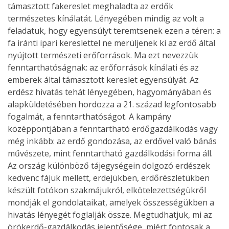
támasztott fakereslet meghaladta az erdők
természetes kínálatát. Lényegében mindig az volt a
feladatuk, hogy egyensúlyt teremtsenek ezen a téren: a
fa iránti ipari kereslettel ne merüljenek ki az erdő által
nyújtott természeti erőforrások. Ma ezt nevezzük
fenntarthatóságnak: az erőforrások kínálati és az
emberek által támasztott kereslet egyensúlyát. Az
erdész hivatás tehát lényegében, hagyományában és
alapküldetésében hordozza a 21. század legfontosabb
fogalmát, a fenntarthatóságot. A kampány
középpontjában a fenntartható erdőgazdálkodás vagy
még inkább: az erdő gondozása, az erdővel való bánás
művészete, mint fenntartható gazdálkodási forma áll.
Az ország különböző tájegységein dolgozó erdészek
kedvenc fájuk mellett, erdejükben, erdőrészletükben
készült fotókon szakmájukról, elkötelezettségükről
mondják el gondolataikat, amelyek összességükben a
hivatás lényegét foglalják össze. Megtudhatjuk, mi az
örökerdő-gazdálkodás jelentősége, miért fontosak a