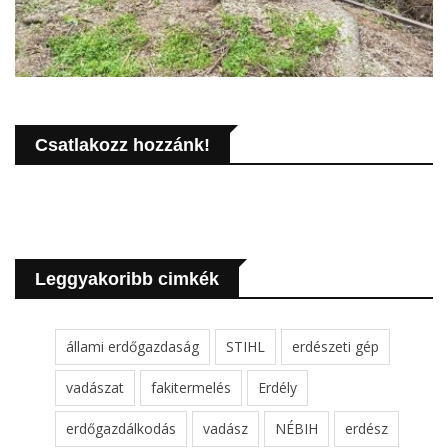
Csatlakozz hozzánk!
Leggyakoribb cimkék
állami erdőgazdaság
STIHL
erdészeti gép
vadászat
fakitermelés
Erdély
erdőgazdálkodás
vadász
NÉBIH
erdész