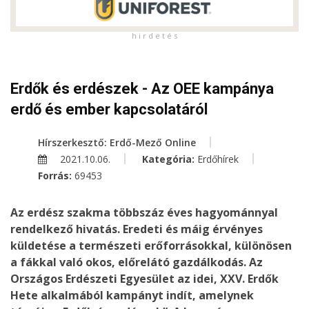
h i r d e t é s
Erdők és erdészek - Az OEE kampánya
erdő és ember kapcsolatáról
Hírszerkesztő: Erdő-Mező Online
2021.10.06.
Kategória:
Erdőhírek
Forrás:
69453
Az erdész szakma többszáz éves hagyománnyal
rendelkező hivatás. Eredeti és máig érvényes
küldetése a természeti erőforrásokkal, különösen
a fákkal való okos, előrelátó gazdálkodás. Az
Országos Erdészeti Egyesület az idei, XXV. Erdők
Hete alkalmából kampányt indít, amelynek