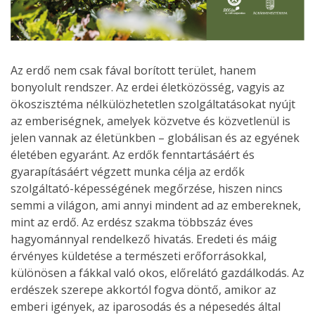
Az erdő nem csak fával borított terület, hanem
bonyolult rendszer. Az erdei életközösség, vagyis az
ökoszisztéma nélkülözhetetlen szolgáltatásokat nyújt
az emberiségnek, amelyek közvetve és közvetlenül is
jelen vannak az életünkben – globálisan és az egyének
életében egyaránt. Az erdők fenntartásáért és
gyarapításáért végzett munka célja az erdők
szolgáltató-képességének megőrzése, hiszen nincs
semmi a világon, ami annyi mindent ad az embereknek,
mint az erdő. Az erdész szakma többszáz éves
hagyománnyal rendelkező hivatás. Eredeti és máig
érvényes küldetése a természeti erőforrásokkal,
különösen a fákkal való okos, előrelátó gazdálkodás. Az
erdészek szerepe akkortól fogva döntő, amikor az
emberi igények, az iparosodás és a népesedés által