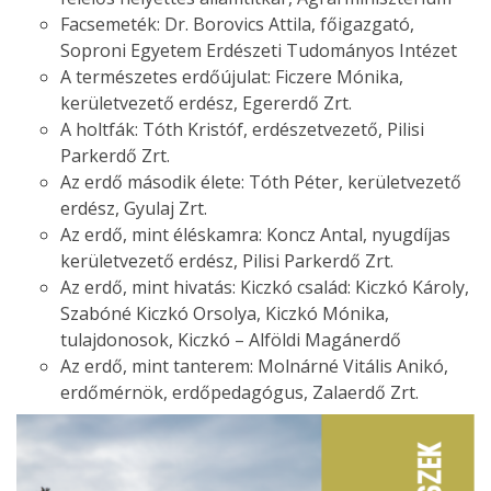
Facsemeték: Dr. Borovics Attila, főigazgató,
Soproni Egyetem Erdészeti Tudományos Intézet
A természetes erdőújulat: Ficzere Mónika,
kerületvezető erdész, Egererdő Zrt.
A holtfák: Tóth Kristóf, erdészetvezető, Pilisi
Parkerdő Zrt.
Az erdő második élete: Tóth Péter, kerületvezető
erdész, Gyulaj Zrt.
Az erdő, mint éléskamra: Koncz Antal, nyugdíjas
kerületvezető erdész, Pilisi Parkerdő Zrt.
Az erdő, mint hivatás: Kiczkó család: Kiczkó Károly,
Szabóné Kiczkó Orsolya, Kiczkó Mónika,
tulajdonosok, Kiczkó – Alföldi Magánerdő
Az erdő, mint tanterem: Molnárné Vitális Anikó,
erdőmérnök, erdőpedagógus, Zalaerdő Zrt.