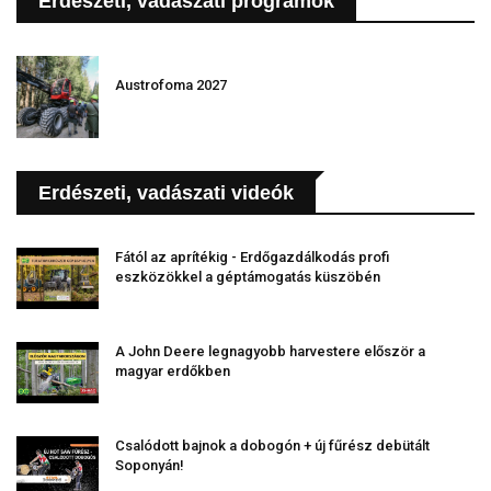
Erdészeti, vadászati programok
Austrofoma 2027
Erdészeti, vadászati videók
Fától az aprítékig - Erdőgazdálkodás profi
eszközökkel a géptámogatás küszöbén
A John Deere legnagyobb harvestere először a
magyar erdőkben
Csalódott bajnok a dobogón + új fűrész debütált
Soponyán!