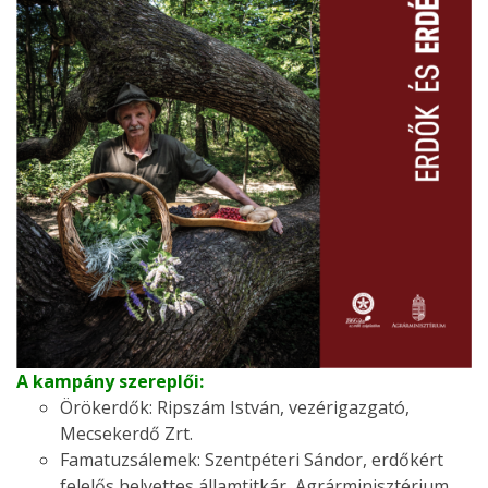
A kampány szereplői:
Örökerdők: Ripszám István, vezérigazgató,
Mecsekerdő Zrt.
Famatuzsálemek: Szentpéteri Sándor, erdőkért
felelős helyettes államtitkár, Agrárminisztérium