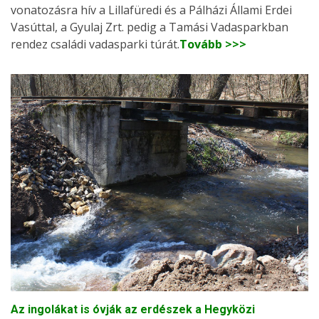
vonatozásra hív a Lillafüredi és a Pálházi Állami Erdei
Vasúttal, a Gyulaj Zrt. pedig a Tamási Vadasparkban
rendez családi vadasparki túrát.
Tovább >>>
Az ingolákat is óvják az erdészek a Hegyközi