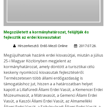
Megszületett a kormányhatározat, felújítják és
fejlesztik az erdei kisvasutakat
Hírszerkesztő: Erdő-Mező Online
2017.07.26.
Megújulhatnak hazánk erdei kisvasútjai, miután a július
25-i Magyar Közlönyben megjelent az
kormányhatározat, amely döntött a turisztikai célú
keskeny nyomközű kisvasutak fejlesztéséről.
Természetesen több állami erdőgazdaság is
támogatáshoz jut, hiszen a a határozatban helyet
kapott a Lillafüredi Állami Erdei Vasút, a Kemencei Erdei
Múzeumvasút, a Mátravasút, a Gemenci Állami Erdei
Vasút, a Kaszói Állami Erdei Vasút, az Almamelléki
Állami Erdei Vasút, a Szilvásváradi Állami Erdei Vasút, a