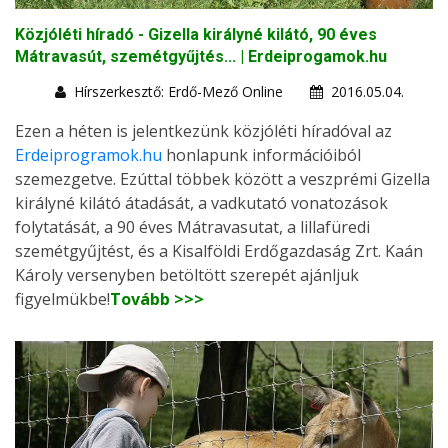
Közjóléti híradó - Gizella királyné kilátó, 90 éves
Mátravasút, szemétgyűjtés... | Erdeiprogamok.hu
Hírszerkesztő: Erdő-Mező Online
2016.05.04.
Ezen a héten is jelentkezünk közjóléti híradóval az
Erdeiprogramok.hu
honlapunk információiból
szemezgetve. Ezúttal többek között a veszprémi Gizella
királyné kilátó átadását, a vadkutató vonatozások
folytatását, a 90 éves Mátravasutat, a lillafüredi
szemétgyűjtést, és a Kisalföldi Erdőgazdaság Zrt. Kaán
Károly versenyben betöltött szerepét ajánljuk
figyelmükbe!
Tovább >>>