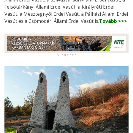
Felsőtárkányi Állami Erdei Vasút, a Királyréti Erdei
Vasút, a Mesztegnyői Erdei Vasút, a Pálházi Állami Erdei
Vasút és a Csömödéri Állami Erdei Vasút is.
Tovább >>>
h i r d e t é s