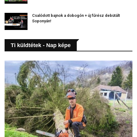
Csalódott bajnok a dobogón + új fűrész debütált
Soponyán!
Ti küldtétek - Nap képe