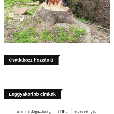
Csatlakozz hozzánk!
Leggyakoribb cimkék
állami erdőgazdaság
STIHL
erdészeti gép