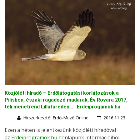
Közjóléti híradó – Erdőlátogatási korlátozások a
Pilisben, északi ragadozó madarak, Év Rovara 2017,
téli menetrend Lillafüreden… | Erdeiprogamok.hu
Hírszerkesztő: Erdő-Mező Online
2016.11.23.
Ezen a héten is jelentkezünk közjóléti híradóval
az
Erdeiprogramok.hu
honlapunk információiból