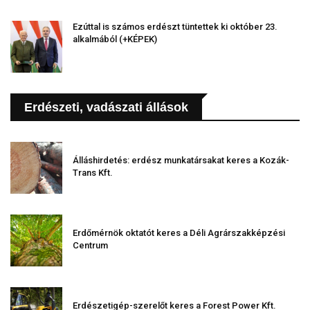
Ezúttal is számos erdészt tüntettek ki október 23.
alkalmából (+KÉPEK)
Erdészeti, vadászati állások
Álláshirdetés: erdész munkatársakat keres a Kozák-
Trans Kft.
Erdőmérnök oktatót keres a Déli Agrárszakképzési
Centrum
Erdészetigép-szerelőt keres a Forest Power Kft.