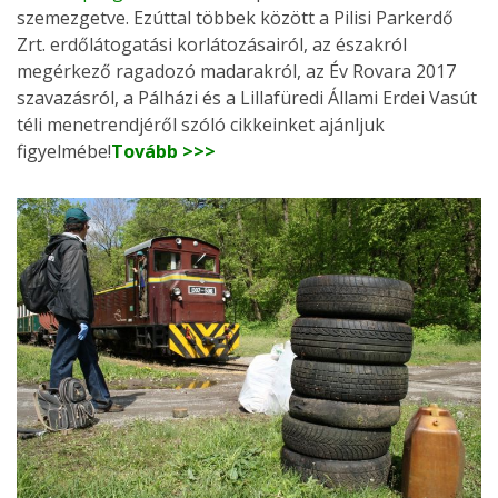
szemezgetve. Ezúttal többek között a Pilisi Parkerdő
Zrt. erdőlátogatási korlátozásairól, az északról
megérkező ragadozó madarakról, az Év Rovara 2017
szavazásról, a Pálházi és a Lillafüredi Állami Erdei Vasút
téli menetrendjéről szóló cikkeinket ajánljuk
figyelmébe!
Tovább >>>