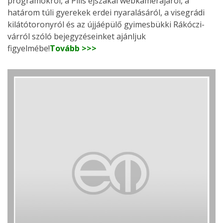
programokról, a Pilis éjszakai webkamerájáról, a
határom túli gyerekek erdei nyaralásáról, a visegrádi
kilátótoronyról és az újjáépülő gyimesbükki Rákóczi-
várról szóló bejegyzéseinket ajánljuk
figyelmébe!
Tovább >>>