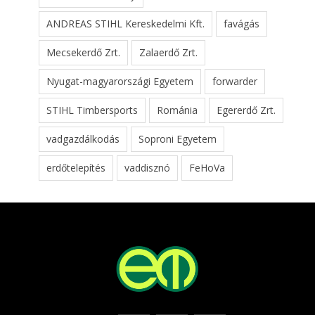
ANDREAS STIHL Kereskedelmi Kft.
favágás
Mecsekerdő Zrt.
Zalaerdő Zrt.
Nyugat-magyarországi Egyetem
forwarder
STIHL Timbersports
Románia
Egererdő Zrt.
vadgazdálkodás
Soproni Egyetem
erdőtelepítés
vaddisznó
FeHoVa