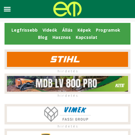
Legfrissebb
Videók
Állás
Képek
Programok
Blog
Hasznos
Kapcsolat
h i r d e t é s
h i r d e t é s
h i r d e t é s