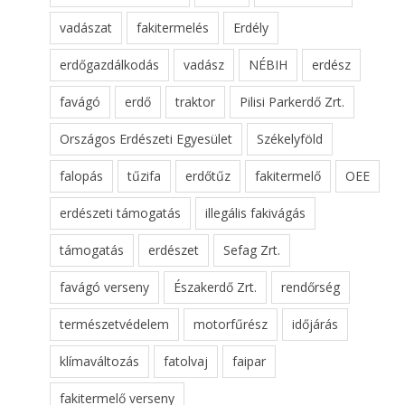
vadászat
fakitermelés
Erdély
erdőgazdálkodás
vadász
NÉBIH
erdész
favágó
erdő
traktor
Pilisi Parkerdő Zrt.
Országos Erdészeti Egyesület
Székelyföld
falopás
tűzifa
erdőtűz
fakitermelő
OEE
erdészeti támogatás
illegális fakivágás
támogatás
erdészet
Sefag Zrt.
favágó verseny
Északerdő Zrt.
rendőrség
természetvédelem
motorfűrész
időjárás
klímaváltozás
fatolvaj
faipar
fakitermelő verseny