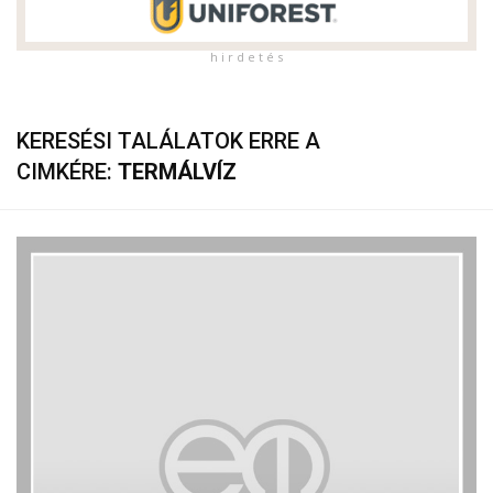
h i r d e t é s
KERESÉSI TALÁLATOK ERRE A
CIMKÉRE:
TERMÁLVÍZ