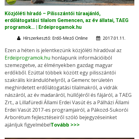
Közjóléti híradó – Pilisszántói túraajánló,
erdőlátogatási tilalom Gemencen, az év állatai, TAEG
programok… | Erdeiprogamok.hu
Hírszerkesztő: Erdő-Mező Online
2017.01.11.
Ezen a héten is jelentkezünk közjóléti híradóval az
Erdeiprogramok.hu
honlapunk információiból
szemezgetve, az élményekben gazdag magyar
erdőkből. Ezúttal többek között egy pilisszántói
szakrális kirándulóhelyről, a Gemenc területén
meghirdetett erdőlátogatási tilalmakról, a vidrák
nászáról, az év madaráról, hüllőjéről és fájáról, a TAEG
Zrt., a Lillafüredi Állami Erdei Vasút és a Pálházi Állami
Erdei Vasút 2017-es programjairól, a Pákozd-Sukorói
Arborétum fejlesztéseiről szóló bejegyzéseinket
ajánljuk figyelmébe!
Tovább >>>